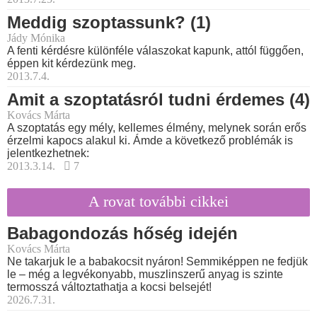
Meddig szoptassunk? (1)
Jády Mónika
A fenti kérdésre különféle válaszokat kapunk, attól függően,
éppen kit kérdezünk meg.
2013.7.4.
Amit a szoptatásról tudni érdemes (4)
Kovács Márta
A szoptatás egy mély, kellemes élmény, melynek során erős
érzelmi kapocs alakul ki. Ámde a következő problémák is
jelentkezhetnek:
2013.3.14.
7
A rovat további cikkei
Babagondozás hőség idején
Kovács Márta
Ne takarjuk le a babakocsit nyáron! Semmiképpen ne fedjük
le – még a legvékonyabb, muszlinszerű anyag is szinte
termosszá változtathatja a kocsi belsejét!
2026.7.31.