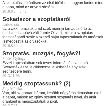
A szoptatás, különösen az első időkben, nagyon fontos mind
a baba, mind az anya számára.
2018.8.2.
42
Sokadszor a szoptatásról
Kabók Zita
Ez a cikk nemcsak arról szól, mennyi támadás érte az
ötödször is apává vált Jamie Olivert, mikor a szoptatás
fontosságáról szólt: a szerző saját tapasztalatait és tanácsait
is megosztja az olvasókkal.
2016.8.30.
4
Szoptatás, mozgás, fogyás?!
Földes Gyöngyi
Ezzel kapcsolatban sok téves információ olvasható.
Szeretnék ezzel a cikkemmel a kisbabás anyukák
segítségére lenni.
2013.11.26.
Meddig szoptassunk? (2)
Jády Mónika
Van, aki szigorúan három, később négyórás ritmusban eteti
a babát, mások az igény szerinti szoptatás hívei, és akár
óránként is megszoptatják a picit.
2013.7.25.