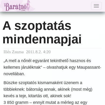
Togg
navig
A szoptatás
mindennapjai
Illés Zsuzsa 2011.8.2. 4:20
„A mell a nőnél egyaránt tekinthető hasznos és
kellemes járuléknak” – olvashatjuk egy Maupassant-
novellában.
Büszke szoptatós kismamaként üzenem a
többieknek: bátorság annak, akinek (most még)
kevés a teje, kitartás ott, akinek sok!
3 850 gramm – ennyit mutat a mérleg az egy