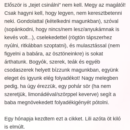
Először is „tejet csinálni" nem kell. Megy az magától!
Csak hagyni kell, hogy legyen, nem keresztbetenni
neki. Gondolattal (kételkedni magunkban), szóval
(sopánkodni, hogy nincs/nem lesz/anyukámnak is
kevés volt...), cselekedettel (rögtön tápszerhez
nyúlni, ritkábban szoptatni), és mulasztással (nem
figyelni a babára, az ösztöneinkre) is sokat
árthatunk. Bogyók, szerek, teák és egyéb
csodaszerek helyett bízzunk magunkban, együnk
eleget és igyunk elég folyadékot! Nagy melegben
pedig, ha úgy érezzük, egy pohár sör (ha nem
szeretjük, limonádéval/szörppel keverve) segít a
baba megnövekedett folyadékigényét pótolni.
Egy hónapja kezdtem ezt a cikket. Lili azóta öt kiló
is elmúlt.