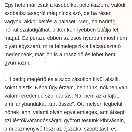
Egy hete már csak a kisebbiket pelenkázom. Valódi
szobatisztaságról még nincs szó, de ha résen
vagyok, akkor kevés a baleset. Meg, ha nadrág
nélkül szaladgálhat, akkor könnyebben találja fel
magát. Ez persze ebben az esős nyárban most nem
olyan egyszerű, mire felmelegszik a kacsaúsztató
medencénk, már jön is a rosszidő és lehet bent
gyurmázni.
Lili pedig megértő és a szopizásokon kívül alszik,
sokat alszik. Néha úgy érzem, bennünk, nőkben van
valami eredendő szolidaritás. Na, nem az a fajta,
ami lánybandákat „tart össze". Ott mélyen legbelül,
nőnek lenni valami olyan egyetemleges, ami átsegít
szüléstől/várandósságtól gyötört testünk kihívásain,
ami eszményivé teszi az éjszakai szoptatást, és