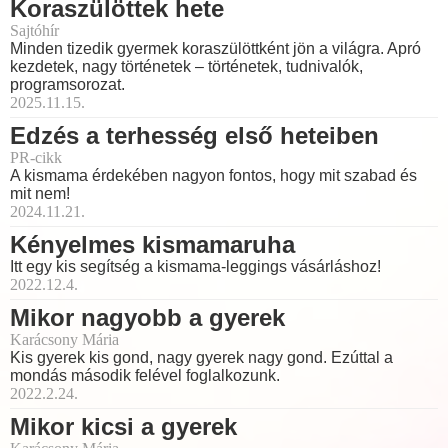
Koraszülöttek hete
Sajtóhír
Minden tizedik gyermek koraszülöttként jön a világra. Apró
kezdetek, nagy történetek – történetek, tudnivalók,
programsorozat.
2025.11.15.
Edzés a terhesség első heteiben
PR-cikk
A kismama érdekében nagyon fontos, hogy mit szabad és
mit nem!
2024.11.21.
Kényelmes kismamaruha
Itt egy kis segítség a kismama-leggings vásárláshoz!
2022.12.4.
Mikor nagyobb a gyerek
Karácsony Mária
Kis gyerek kis gond, nagy gyerek nagy gond. Ezúttal a
mondás második felével foglalkozunk.
2022.2.24.
Mikor kicsi a gyerek