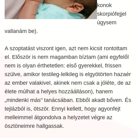
konok
skorpiófejjel
úgysem
vallanám be).
A szoptatást viszont igen, azt nem kicsit rontottam
el. Először is nem magamban bíztam (ami egyfelől
nem is olyan érthetetlen: első gyerekkel, frissen
szülve, amikor testileg-lelkileg is elgyötörten hazaér
az ember valakivel, akinek nem csak a jóléte, de az
élete múlhat a helyes hozzáálláson), hanem
„mindenki más" tanácsában. Ebből akadt bőven. És
tejlázból is, ötször. Ennyi kellett, hogy agyonfejt
melleimmel átgondolva a helyzetet végre az
ösztöneimre hallgassak.