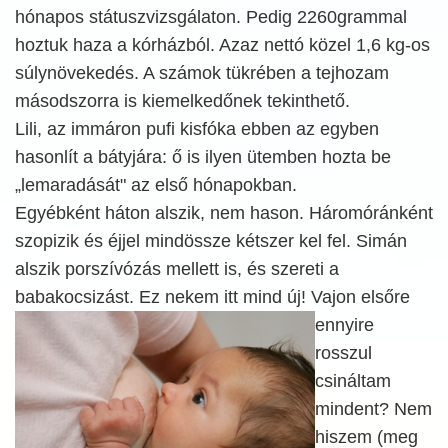
hónapos státuszvizsgálaton. Pedig 2260grammal
hoztuk haza a kórházból. Azaz nettó közel 1,6 kg-os
súlynövekedés. A számok tükrében a tejhozam
másodszorra is kiemelkedőnek tekinthető.
Lili, az immáron pufi kisfóka ebben az egyben
hasonlít a bátyjára: ő is ilyen ütemben hozta be
„lemaradását" az első hónapokban.
Egyébként háton alszik, nem hason. Háromóránként
szopizik és éjjel mindössze kétszer kel fel. Simán
alszik porszívózás mellett is, és szereti a
babakocsizást. Ez nekem itt mind új! Vajon elsőre
ennyire
rosszul
csináltam
mindent? Nem
hiszem (meg