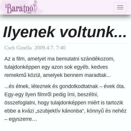
Togg
navig
Ilyenek voltunk...
Cseh Gizella 2009.4.7. 7:40
Az a film, amelyet ma bemutatni szándékozom,
tulajdonképpen egy azon sok egyéb, kedves
remekmű közül, amelyek bennem maradtak...
...és élnek, léteznek és gondolkodtatnak – évek óta.
Egy-egy ilyen filmről pedig írni, beszélni,
összefoglalni, hogy tulajdonképpen miért is tartozik
ebbe a kvázi „szubjektív kánonba”, könnyű és nehéz
– egyszerre…