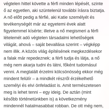
végtelen hittel követte a férfi minden lépését, szinte
ő az egyetlen, aki szüntelenül további írásra biztatja.
A nő előtt pedig a férfié, aki Katie személyét és
tevékenységét már az egyetemi évek alatt
figyelemmel kísérte; illetve a nő megismeri a férfi
lételemét adó végtelen társadalmi lehetőségek
világát, ahová – saját bevallása szerint – végképp
nem illik. A közös világ építésének megkezdésekor
a falak már repedeznek; a férfi tudja és látja, a nő
még nem akarja tudni és látni, főként tudomásul
venni. A megtalált érzelmi kölcsönösség ekkor még
mindent felülír – a mindkét részről érzékelhető
személyi és elvi önfeladást is. Amit természetesen
meg is lehet tenni – egy ideig. De aztán (mint
később történetünkben is) a következmény
mindennél hatalmasabbat robban. De ott még nem,