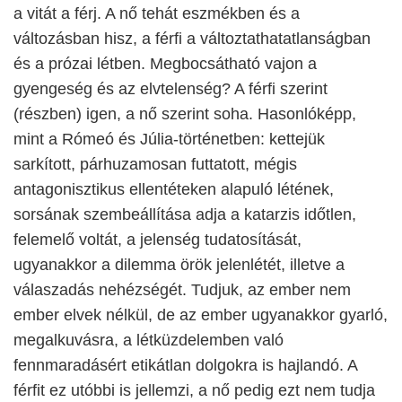
a vitát a férj. A nő tehát eszmékben és a
változásban hisz, a férfi a változtathatatlanságban
és a prózai létben. Megbocsátható vajon a
gyengeség és az elvtelenség? A férfi szerint
(részben) igen, a nő szerint soha. Hasonlóképp,
mint a Rómeó és Júlia-történetben: kettejük
sarkított, párhuzamosan futtatott, mégis
antagonisztikus ellentéteken alapuló létének,
sorsának szembeállítása adja a katarzis időtlen,
felemelő voltát, a jelenség tudatosítását,
ugyanakkor a dilemma örök jelenlétét, illetve a
válaszadás nehézségét. Tudjuk, az ember nem
ember elvek nélkül, de az ember ugyanakkor gyarló,
megalkuvásra, a létküzdelemben való
fennmaradásért etikátlan dolgokra is hajlandó. A
férfit ez utóbbi is jellemzi, a nő pedig ezt nem tudja