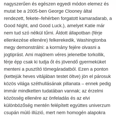
nagyszerűen és egészen egyedi módon elemez és
mutat be a 2005-ben George Clooney által
rendezett, fekete–fehérben forgatott kamaradarab, a
Good Night, and Good Luck.), amelyet Katie már
nem tud szó nélkül tűrni. Áldott állapotban (férje
ellenkezése ellenére) felkerekedik, Washingtonba
megy demonstrálni: a kormány fejére olvasni a
jogtiprást. Ami majdnem véres jelenetbe torkollik,
férje épp csak ki tudja őt és jövendő gyermeküket
menteni a pusztító tömegáradatból. Ezen a ponton
(kettejük heves vitájában testet öltve) jön el párosuk
közös világa széthullásának pillanata – ennek pedig
immár mindketten tudatában vannak; az érzelmi
közösség ellenére az önfeladás és az elvi
különbözőség mentén felépített együttes univerzum
csupán múló illúzió, mert nem homogén alapokra