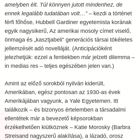
amelyben élt. Túl könnyen jutott mindenhez, de
ennek legalább tudatában volt…”
– kezdi a történet
férfi főhőse, Hubbell Gardiner egyetemista korának
egyik nagysikerű, Az amerikai mosoly címet viselő,
önmaga és „kasztjabeli” generációs társai tökéletes
jellemzését adó novelláját. (Anticipációként
jelezhetjük: ezzel a fentiekben már jelzett dilemma –
in medias res – teljes egészében jelen van.)
Amint az előző sorokból nyilván kiderült,
Amerikában, egész pontosan az 1930-as évek
Amerikájában vagyunk, a Yale Egyetemen. Itt
találkozik – és bizonyos értelemben a társadalmi
ellentétek már a bevezető képsorokban
érzékelhetően kiütköznek – Katie Morosky (Barbra
Streisand nagyszerű alakítása), a lázadó, orosz