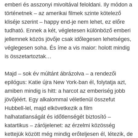
emberi és asszonyi mivoltával feloldani. Ily módon a
történetnek – az amerikai filmek szinte kötelező
kliséje szerint – happy end-je nem lehet, ez előre
tudható. Ennek a két, végletesen különböző emberi
jellemnek közös jövője csak időlegesen lehetséges,
véglegesen soha. És íme a vis maior: holott mindig
is összetartoztak…
Majd – sok év múltánt ábrázolva – a rendezői
epilógus: Katie újra New York-ban él, folytatja azt,
amiben mindig is hitt: a harcot az emberiség jobb
jövőjéért. Egy alkalommal véletlenül összefut
Hubbell-lel, majd elkövetkezik a film
halhatatlanságát és időtlenségét biztosító –
katartikus – zárójelenet: az érzelmi közösség
kettejük között még mindig erőteljesen él, létezik, de