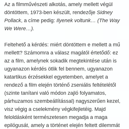
Az a filmművészeti alkotás, amely mellett végül
döntöttem, 1973-ben készült, rendezője
Sidney
Pollack
, a címe pedig:
Ilyenek voltunk… (The Way
We Were…).
Feltehető a kérdés: miért döntöttem e mellett a mű
mellett? Számomra a válasz magától értetődő: ez
az a film, amelynek sokadik megtekintése után is
ugyanazon kérdés ötlik fel bennem, ugyanazon
katartikus érzésekkel egyetemben, amelyet a
rendező a film elején történő zseniális feltételétől
(szinte tanítani való módon zajló folyamatos,
párhuzamos szembeállítással) nagyszerűen kezel,
visz végig a cselekmény végkifejletéig. Majd
feloldásként természetesen megadja a maga
epilógusát, amely a történet elején feltett dilemmát