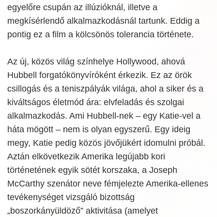
egyelőre csupán az illúzióknál, illetve a
megkísérlendő alkalmazkodásnál tartunk. Eddig a
pontig ez a film a kölcsönös tolerancia története.
Az új, közös világ színhelye Hollywood, ahová
Hubbell forgatókönyvíróként érkezik. Ez az örök
csillogás és a teniszpályák világa, ahol a siker és a
kiváltságos életmód ára: elvfeladás és szolgai
alkalmazkodás. Ami Hubbell-nek – egy Katie-vel a
háta mögött – nem is olyan egyszerű. Egy ideig
megy, Katie pedig közös jövőjükért idomulni próbál.
Aztán elkövetkezik Amerika legújabb kori
történetének egyik sötét korszaka, a Joseph
McCarthy szenátor neve fémjelezte Amerika-ellenes
tevékenységet vizsgáló bizottság
„boszorkányüldöző” aktivitása (amelyet