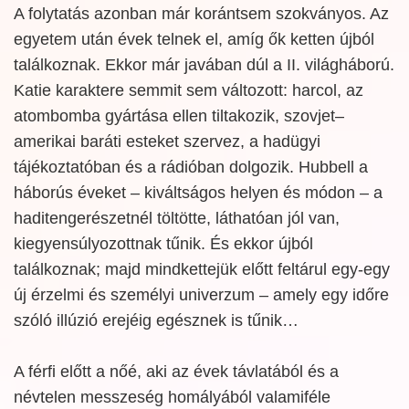
A folytatás azonban már korántsem szokványos. Az
egyetem után évek telnek el, amíg ők ketten újból
találkoznak. Ekkor már javában dúl a II. világháború.
Katie karaktere semmit sem változott: harcol, az
atombomba gyártása ellen tiltakozik, szovjet–
amerikai baráti esteket szervez, a hadügyi
tájékoztatóban és a rádióban dolgozik. Hubbell a
háborús éveket – kiváltságos helyen és módon – a
haditengerészetnél töltötte, láthatóan jól van,
kiegyensúlyozottnak tűnik. És ekkor újból
találkoznak; majd mindkettejük előtt feltárul egy-egy
új érzelmi és személyi univerzum – amely egy időre
szóló illúzió erejéig egésznek is tűnik…
A férfi előtt a nőé, aki az évek távlatából és a
névtelen messzeség homályából valamiféle