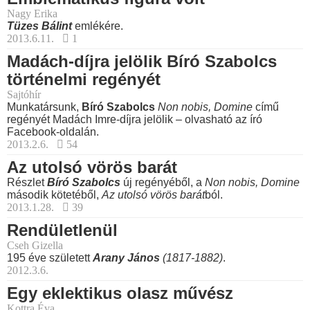
Nagy Erika
Tüzes Bálint
emlékére.
2013.6.11.
1
Madách-díjra jelölik Bíró Szabolcs
történelmi regényét
Sajtóhír
Munkatársunk,
Bíró Szabolcs
Non nobis, Domine
című
regényét Madách Imre-díjra jelölik – olvasható az író
Facebook-oldalán.
2013.2.6.
54
Az utolsó vörös barát
Részlet
Bíró Szabolcs
új regényéből, a
Non nobis, Domine
második kötetéből,
Az utolsó vörös barát
ból.
2013.1.28.
39
Rendületlenül
Cseh Gizella
195 éve született
Arany János
(1817-1882)
.
2012.3.6.
Egy eklektikus olasz művész
Kottra Éva