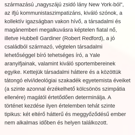
származású „nagyszájú zsidó lány New York-ból”,
az ifjú kommunistaszimpatizáns, kiváló szónok, a
kollektív igazságban vakon hívő, a társadalmi és
magánemberi megalkuvásra képtelen fiatal nő,
illetve Hubbell Gardiner (Robert Redford), a jó
családból származó, végtelen társadalmi
lehetőséggel bíró tehetséges író, a Yale
aranyifjainak, valamint kiváló sportembereinek
egyike. Kettejük társadalmi háttere és a közöttük
tátongó elvi/ideológiai szakadék egyetemista éveiket
(a szinte azonnal érzékelhető kölcsönös szimpátia
ellenére) magától értetődően determinálja. A
történet kezdése ilyen értelemben tehát szinte
tipikus: két eltérő hátterű és meggyőződésű ember
nem alkalmas időben és helyen találkozott.