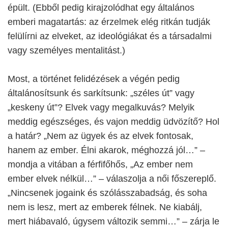
épült. (Ebből pedig kirajzolódhat egy általános
emberi magatartás: az érzelmek elég ritkán tudják
felülírni az elveket, az ideológiákat és a társadalmi
vagy személyes mentalitást.)
Most, a történet felidézések a végén pedig
általánosítsunk és sarkítsunk: „széles út” vagy
„keskeny út”? Elvek vagy megalkuvás? Melyik
meddig egészséges, és vajon meddig üdvözítő? Hol
a határ? „Nem az ügyek és az elvek fontosak,
hanem az ember. Élni akarok, méghozzá jól…” –
mondja a vitában a férfifőhős, „Az ember nem
ember elvek nélkül…” – válaszolja a női főszereplő.
„Nincsenek jogaink és szólásszabadság, és soha
nem is lesz, mert az emberek félnek. Ne kiabálj,
mert hiábavaló, úgysem változik semmi…” – zárja le