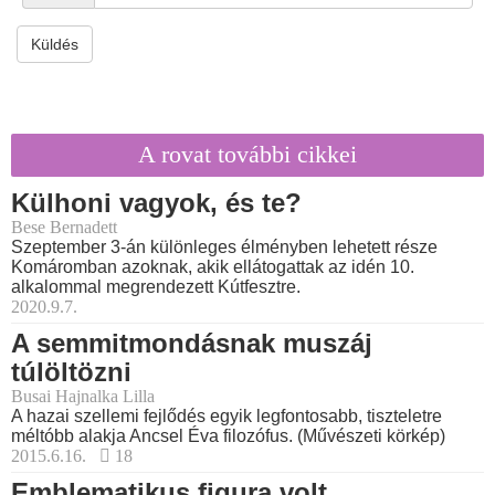
Küldés
A rovat további cikkei
Külhoni vagyok, és te?
Bese Bernadett
Szeptember 3-án különleges élményben lehetett része
Komáromban azoknak, akik ellátogattak az idén 10.
alkalommal megrendezett Kútfesztre.
2020.9.7.
A semmitmondásnak muszáj
túlöltözni
Busai Hajnalka Lilla
A hazai szellemi fejlődés egyik legfontosabb, tiszteletre
méltóbb alakja Ancsel Éva filozófus. (Művészeti körkép)
2015.6.16.
18
Emblematikus figura volt