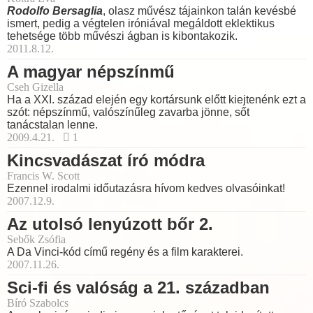
Rodolfo Bersaglia
, olasz művész tájainkon talán kevésbé
ismert, pedig a végtelen iróniával megáldott eklektikus
tehetsége több művészi ágban is kibontakozik.
2011.8.12.
A magyar népszínmű
Cseh Gizella
Ha a XXI. század elején egy kortársunk előtt kiejtenénk ezt a
szót: népszínmű, valószínűleg zavarba jönne, sőt
tanácstalan lenne.
2009.4.21.
1
Kincsvadászat író módra
Francis W. Scott
Ezennel irodalmi időutazásra hívom kedves olvasóinkat!
2007.12.9.
Az utolsó lenyúzott bőr 2.
Sebők Zsófia
A Da Vinci-kód című regény és a film karakterei.
2007.11.26.
Sci-fi és valóság a 21. században
Bíró Szabolcs