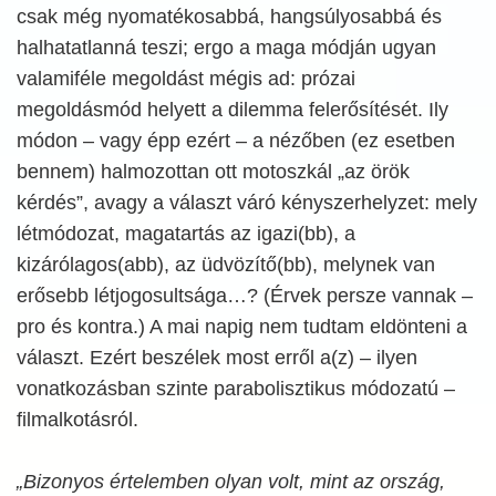
csak még nyomatékosabbá, hangsúlyosabbá és
halhatatlanná teszi; ergo a maga módján ugyan
valamiféle megoldást mégis ad: prózai
megoldásmód helyett a dilemma felerősítését. Ily
módon – vagy épp ezért – a nézőben (ez esetben
bennem) halmozottan ott motoszkál „az örök
kérdés”, avagy a választ váró kényszerhelyzet: mely
létmódozat, magatartás az igazi(bb), a
kizárólagos(abb), az üdvözítő(bb), melynek van
erősebb létjogosultsága…? (Érvek persze vannak –
pro és kontra.) A mai napig nem tudtam eldönteni a
választ. Ezért beszélek most erről a(z) – ilyen
vonatkozásban szinte parabolisztikus módozatú –
filmalkotásról.
„Bizonyos értelemben olyan volt, mint az ország,