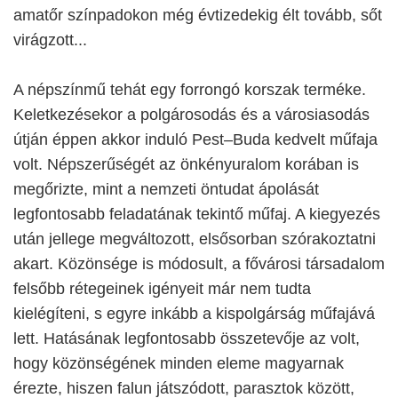
amatőr színpadokon még évtizedekig élt tovább, sőt
virágzott...
A népszínmű tehát egy forrongó korszak terméke.
Keletkezésekor a polgárosodás és a városiasodás
útján éppen akkor induló Pest–Buda kedvelt műfaja
volt. Népszerűségét az önkényuralom korában is
megőrizte, mint a nemzeti öntudat ápolását
legfontosabb feladatának tekintő műfaj. A kiegyezés
után jellege megváltozott, elsősorban szórakoztatni
akart. Közönsége is módosult, a fővárosi társadalom
felsőbb rétegeinek igényeit már nem tudta
kielégíteni, s egyre inkább a kispolgárság műfajává
lett. Hatásának legfontosabb összetevője az volt,
hogy közönségének minden eleme magyarnak
érezte, hiszen falun játszódott, parasztok között,