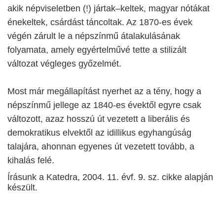
akik népviseletben (!) jártak–keltek, magyar nótákat
énekeltek, csárdást táncoltak. Az 1870-es évek
végén zárult le a népszínmű átalakulásának
folyamata, amely egyértelművé tette a stilizált
változat végleges győzelmét.
Most már megállapítást nyerhet az a tény, hogy a
népszínmű jellege az 1840-es évektől egyre csak
változott, azaz hosszú út vezetett a liberális és
demokratikus elvektől az idillikus egyhangúság
talajára, ahonnan egyenes út vezetett tovább, a
kihalás felé.
Írásunk a Katedra, 2004. 11. évf. 9. sz. cikke alapján
készült.