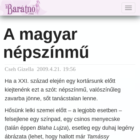
Togg
navig
A magyar
népszínmű
Cseh Gizella 2009.4.21. 19:56
Ha a XXI. század elején egy kortársunk előtt
kiejtenénk ezt a szót: népszínmű, valószínűleg
zavarba jönne, sőt tanácstalan lenne.
Hősünk lelki szemei előtt – a legjobb esetben –
felsejlene egy színpad, egy csinos menyecske
(talán éppen
Blaha Lujza
), esetleg egy duhaj legény
ábrázata (lehet, hogy hallott már
Tamássy