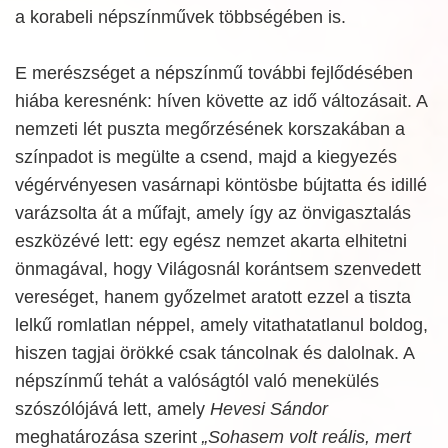
a korabeli népszínművek többségében is.
E merészséget a népszínmű további fejlődésében
hiába keresnénk: híven követte az idő változásait. A
nemzeti lét puszta megőrzésének korszakában a
színpadot is megülte a csend, majd a kiegyezés
végérvényesen vasárnapi köntösbe bújtatta és idillé
varázsolta át a műfajt, amely így az önvigasztalás
eszközévé lett: egy egész nemzet akarta elhitetni
önmagával, hogy Világosnál korántsem szenvedett
vereséget, hanem győzelmet aratott ezzel a tiszta
lelkű romlatlan néppel, amely vitathatatlanul boldog,
hiszen tagjai örökké csak táncolnak és dalolnak. A
népszínmű tehát a valóságtól való menekülés
szószólójává lett, amely
Hevesi Sándor
meghatározása szerint
„Sohasem volt reális, mert