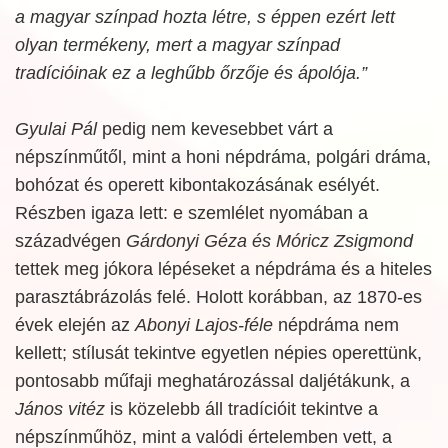
a magyar színpad hozta létre, s éppen ezért lett
olyan termékeny, mert a magyar színpad
tradícióinak ez a leghűbb őrzője és ápolója.”
Gyulai Pál
pedig nem kevesebbet várt a
népszínműtől, mint a honi népdráma, polgári dráma,
bohózat és operett kibontakozásának esélyét.
Részben igaza lett: e szemlélet nyomában a
századvégen
Gárdonyi Géza és Móricz Zsigmond
tettek meg jókora lépéseket a népdráma és a hiteles
parasztábrázolás felé. Holott korábban, az 1870-es
évek elején az
Abonyi Lajos-féle
népdráma nem
kellett; stílusát tekintve egyetlen népies operettünk,
pontosabb műfaji meghatározással daljétákunk, a
János vitéz
is közelebb áll tradícióit tekintve a
népszínműhöz, mint a valódi értelemben vett, a