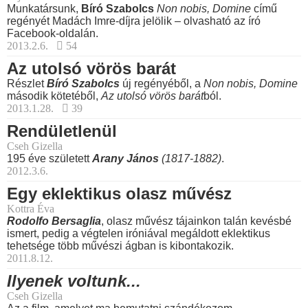
Munkatársunk,
Bíró Szabolcs
Non nobis, Domine
című
regényét Madách Imre-díjra jelölik – olvasható az író
Facebook-oldalán.
2013.2.6.
54
Az utolsó vörös barát
Részlet
Bíró Szabolcs
új regényéből, a
Non nobis, Domine
második kötetéből,
Az utolsó vörös barát
ból.
2013.1.28.
39
Rendületlenül
Cseh Gizella
195 éve született
Arany János
(1817-1882)
.
2012.3.6.
Egy eklektikus olasz művész
Kottra Éva
Rodolfo Bersaglia
, olasz művész tájainkon talán kevésbé
ismert, pedig a végtelen iróniával megáldott eklektikus
tehetsége több művészi ágban is kibontakozik.
2011.8.12.
Ilyenek voltunk...
Cseh Gizella