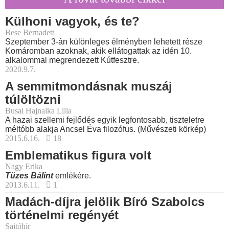
Külhoni vagyok, és te?
Bese Bernadett
Szeptember 3-án különleges élményben lehetett része
Komáromban azoknak, akik ellátogattak az idén 10.
alkalommal megrendezett Kútfesztre.
2020.9.7.
A semmitmondásnak muszáj
túlöltözni
Busai Hajnalka Lilla
A hazai szellemi fejlődés egyik legfontosabb, tiszteletre
méltóbb alakja Ancsel Éva filozófus. (Művészeti körkép)
2015.6.16.
18
Emblematikus figura volt
Nagy Erika
Tüzes Bálint
emlékére.
2013.6.11.
1
Madách-díjra jelölik Bíró Szabolcs
történelmi regényét
Sajtóhír