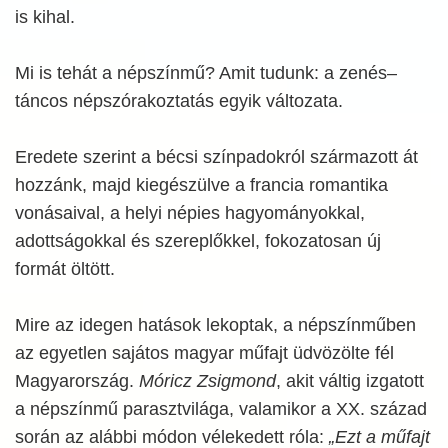
is kihal.
Mi is tehát a népszínmű? Amit tudunk: a zenés–
táncos népszórakoztatás egyik változata.
Eredete szerint a bécsi színpadokról származott át
hozzánk, majd kiegészülve a francia romantika
vonásaival, a helyi népies hagyományokkal,
adottságokkal és szereplőkkel, fokozatosan új
formát öltött.
Mire az idegen hatások lekoptak, a népszínműben
az egyetlen sajátos magyar műfajt üdvözölte fél
Magyarország.
Móricz Zsigmond
, akit váltig izgatott
a népszínmű parasztvilága, valamikor a XX. század
során az alábbi módon vélekedett róla:
„Ezt a műfajt