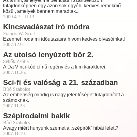
Az a film, amelyet ma bemutatni szándékozom,
tulajdonképpen egy azon sok egyéb, kedves remekmű
közül, amelyek bennem maradtak...
2009.4.7.
13
Kincsvadászat író módra
Francis W. Scott
Ezennel irodalmi időutazásra hívom kedves olvasóinkat!
2007.12.9.
Az utolsó lenyúzott bőr 2.
Sebők Zsófia
A Da Vinci-kód című regény és a film karakterei.
2007.11.26.
Sci-fi és valóság a 21. században
Bíró Szabolcs
Az emberiség mindig is nagy jelentőséget tulajdonított a
számoknak.
2007.11.23.
Szépirodalmi bakik
Bíró Szabolcs
Avagy miért hunyunk szemet a „szépírók” hibái felett?
2007.11.19.