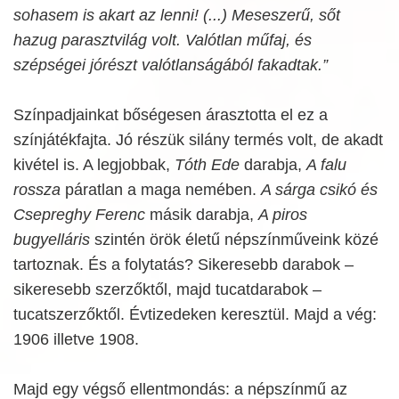
sohasem is akart az lenni! (...) Meseszerű, sőt
hazug parasztvilág volt. Valótlan műfaj, és
szépségei jórészt valótlanságából fakadtak.”
Színpadjainkat bőségesen árasztotta el ez a
színjátékfajta. Jó részük silány termés volt, de akadt
kivétel is. A legjobbak,
Tóth Ede
darabja,
A falu
rossza
páratlan a maga nemében.
A sárga csikó és
Csepreghy Ferenc
másik darabja,
A piros
bugyelláris
szintén örök életű népszínműveink közé
tartoznak. És a folytatás? Sikeresebb darabok –
sikeresebb szerzőktől, majd tucatdarabok –
tucatszerzőktől. Évtizedeken keresztül. Majd a vég:
1906 illetve 1908.
Majd egy végső ellentmondás: a népszínmű az