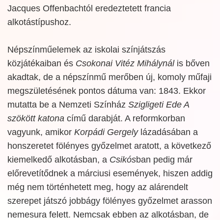
Jacques Offenbachtól eredeztetett francia
alkotástípushoz.
Népszínműelemek az iskolai színjátszás
közjátékaiban és
Csokonai Vitéz Mihálynál
is bőven
akadtak, de a népszínmű merőben új, komoly műfaji
megszületésének pontos dátuma van: 1843. Ekkor
mutatta be a Nemzeti Színház
Szigligeti Ede A
szökött katona
című darabját. A reformkorban
vagyunk, amikor
Korpádi Gergely
lázadásában a
honszeretet fölényes győzelmet aratott, a következő
kiemelkedő alkotásban, a
Csikós
ban pedig már
előrevetítődnek a márciusi események, hiszen addig
még nem történhetett meg, hogy az alárendelt
szerepet játszó jobbágy fölényes győzelmet arasson
nemesura felett. Nemcsak ebben az alkotásban, de