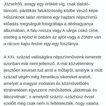
Józsefről
), avagy egy örökké víg, csak daloló-
táncoló, pántlikás faluközösség ködbe vesző képe.
Hősünknek talán rémlene egy hajdani népszínmű-
előadás megsárgult fotográfiája a dédnagyanya
albumában, A falu rossza vagy A sárga csikó címe,
esetleg a
Nyisd ki babám az ajtót
vagy a
Zöldre van
a rácsos kapu festve
egy-egy foszlánya.
A XXI. század valóságára népszínműveink ismerete
azonban már nem jellemző. A mai közvélemény
ijesztően keveset tud arról a műfajról, amelyik a múlt
század végén még frenetikus sikereket aratott,
amelyet a magyar irodalom és közművelődés
történetében egyszerre minősítettek „áldottnak és
átkozottnak”, s amelyről száztíz–százhúsz évvel
ezelőtt még csak nem is feltételezték, hogy valaha