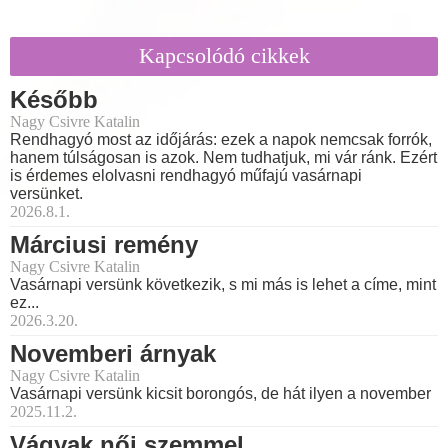
Kapcsolódó cikkek
Később
Nagy Csivre Katalin
Rendhagyó most az időjárás: ezek a napok nemcsak forrók,
hanem túlságosan is azok. Nem tudhatjuk, mi vár ránk. Ezért
is érdemes elolvasni rendhagyó műfajú vasárnapi
versünket.
2026.8.1.
Márciusi remény
Nagy Csivre Katalin
Vasárnapi versünk következik, s mi más is lehet a címe, mint
ez...
2026.3.20.
Novemberi árnyak
Nagy Csivre Katalin
Vasárnapi versünk kicsit borongós, de hát ilyen a november
2025.11.2.
Vágyak női szemmel