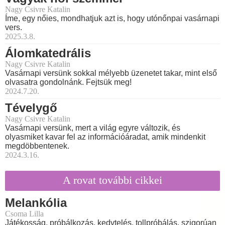
Nagy Csivre Katalin
Íme, egy nőies, mondhatjuk azt is, hogy utónőnpai vasárnapi
vers.
2025.3.8.
Álomkatedrális
Nagy Csivre Katalin
Vasárnapi versünk sokkal mélyebb üzenetet takar, mint első
olvasatra gondolnánk. Fejtsük meg!
2024.7.20.
Tévelygő
Nagy Csivre Katalin
Vasárnapi versünk, mert a világ egyre változik, és
olyasmiket kavar fel az információáradat, amik mindenkit
megdöbbentenek.
2024.3.16.
A rovat további cikkei
Melankólia
Csoma Lilla
Játékosság, próbálkozás, kedvtelés, tollpróbálás, szigorúan