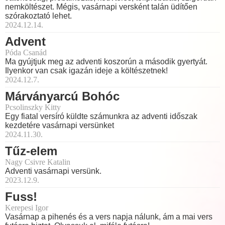
nemköltészet. Mégis, vasárnapi versként talán üdítően
szórakoztató lehet.
2024.12.14.
Advent
Póda Csanád
Ma gyújtjuk meg az adventi koszorún a második gyertyát.
Ilyenkor van csak igazán ideje a költészetnek!
2024.12.7.
Márványarcú Bohóc
Pcsolinszky Kitty
Egy fiatal versíró küldte számunkra az adventi időszak
kezdetére vasárnapi versünket
2024.11.30.
Tűz-elem
Nagy Csivre Katalin
Adventi vasárnapi versünk.
2023.12.9.
Fuss!
Kerepesi Igor
Vasárnap a pihenés és a vers napja nálunk, ám a mai vers