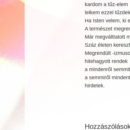
kardom a tűz-elem
lelkem ezzel tűzde
Ha Isten velem, ki 
A természet megr
Már megválttatott 
Száz életen kereszt
Megrendült -izmuso
hitehagyott rendek
a mindenről semmit
a semmiről minden
hirdetek.
Hozzászóláso