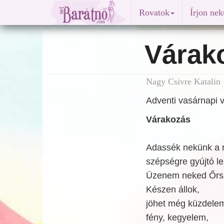
Rovatok
Írjon ne
Várak
Nagy Csivre Katalin
Adventi vasárnapi v
Várakozás
Adassék nekünk a 
szépségre gyújtó l
Üzenem neked Őrs
Készen állok,
jöhet még küzdele
fény, kegyelem,