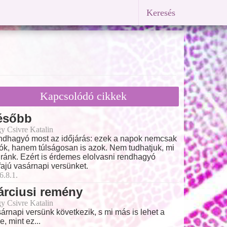
Keresés
Kapcsolódó cikkek
ésőbb
y Csivre Katalin
dhagyó most az időjárás: ezek a napok nemcsak
rók, hanem túlságosan is azok. Nem tudhatjuk, mi
 ránk. Ezért is érdemes elolvasni rendhagyó
ajú vasárnapi versünket.
6.8.1.
árciusi remény
y Csivre Katalin
árnapi versünk következik, s mi más is lehet a
e, mint ez...