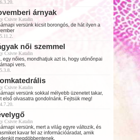
6.3.20.
ovemberi árnyak
y Csivre Katalin
árnapi versünk kicsit borongós, de hát ilyen a
vember
5.11.2.
ágyak női szemmel
y Csivre Katalin
, egy nőies, mondhatjuk azt is, hogy utónőnpai
árnapi vers.
5.3.8.
omkatedrális
y Csivre Katalin
árnapi versünk sokkal mélyebb üzenetet takar,
t első olvasatra gondolnánk. Fejtsük meg!
4.7.20.
évelygő
y Csivre Katalin
árnapi versünk, mert a világ egyre változik, és
asmiket kavar fel az információáradat, amik
denkit megdöbbentenek.