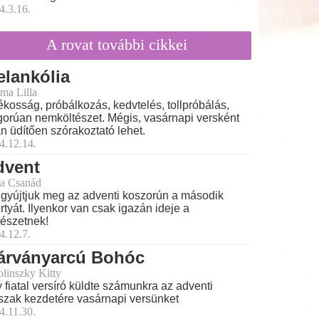
4.3.16.
A rovat további cikkei
lankólia
ma Lilla
ékosság, próbálkozás, kedvtelés, tollpróbálás,
gorúan nemköltészet. Mégis, vasárnapi versként
án üdítően szórakoztató lehet.
4.12.14.
dvent
a Csanád
gyújtjuk meg az adventi koszorún a második
rtyát. Ilyenkor van csak igazán ideje a
tészetnek!
4.12.7.
árványarcú Bohóc
olinszky Kitty
 fiatal versíró küldte számunkra az adventi
szak kezdetére vasárnapi versünket
4.11.30.