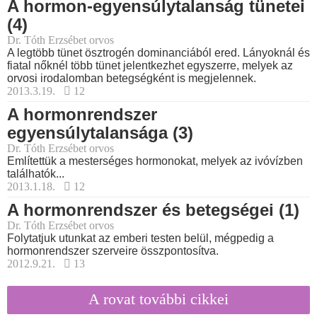
A hormon-egyensúlytalanság tünetei
(4)
Dr. Tóth Erzsébet orvos
A legtöbb tünet ösztrogén dominanciából ered. Lányoknál és
fiatal nőknél több tünet jelentkezhet egyszerre, melyek az
orvosi irodalomban betegségként is megjelennek.
2013.3.19.
12
A hormonrendszer
egyensúlytalansága (3)
Dr. Tóth Erzsébet orvos
Említettük a mesterséges hormonokat, melyek az ivóvízben
találhatók...
2013.1.18.
12
A hormonrendszer és betegségei (1)
Dr. Tóth Erzsébet orvos
Folytatjuk utunkat az emberi testen belül, mégpedig a
hormonrendszer szerveire összpontosítva.
2012.9.21.
13
A rovat további cikkei