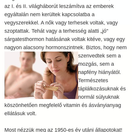
az I. és II. világháborút leszámítva az emberek
egyáltalán nem kerültek kapcsolatba a
vegyszerekkel. A nők vagy terhesek voltak, vagy
szoptattak. Tehát vagy a terhesség alatti „jó"
sárgatesthormon hatásának voltak kitéve, vagy egy
nagyon alacsony hormonszintnek. Biztos,
hogy nem
szenvedtek sem a
mozgás, sem a
napfény hiányától.
Természetes
táplálkozásuknak és
normál súlyuknak
köszönhetően megfelelő vitamin és ásványianyag
ellátásuk volt.
Most nézzük meg az 1950-es év utáni állapotokat!