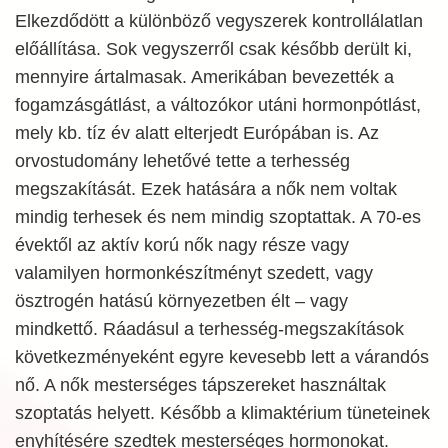
Elkezdődött a különböző vegyszerek kontrollálatlan
előállítása. Sok vegyszerről csak később derült ki,
mennyire ártalmasak. Amerikában bevezették a
fogamzásgátlást, a változókor utáni hormonpótlást,
mely kb. tíz év alatt elterjedt Európában is. Az
orvostudomány lehetővé tette a terhesség
megszakítását. Ezek hatására a nők nem voltak
mindig terhesek és nem mindig szoptattak. A 70-es
évektől az aktív korú nők nagy része vagy
valamilyen hormonkészítményt szedett, vagy
ösztrogén hatású környezetben élt – vagy
mindkettő. Ráadásul a terhesség-megszakítások
következményeként egyre kevesebb lett a várandós
nő. A nők mesterséges tápszereket használtak
szoptatás helyett. Később a klimaktérium tüneteinek
enyhítésére szedtek mesterséges hormonokat.