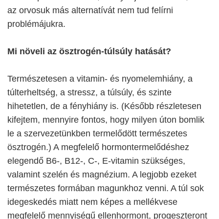
az orvosuk más alternatívát nem tud felírni
problémájukra.
Mi növeli az ösztrogén-túlsúly hatását?
Természetesen a vitamin- és nyomelemhiány, a
túlterheltség, a stressz, a túlsúly, és szinte
hihetetlen, de a fényhiány is. (Később részletesen
kifejtem, mennyire fontos, hogy milyen úton bomlik
le a szervezetünkben termelődött természetes
ösztrogén.) A megfelelő hormontermelődéshez
elegendő B6-, B12-, C-, E-vitamin szükséges,
valamint szelén és magnézium. A legjobb ezeket
természetes formában magunkhoz venni. A túl sok
idegeskedés miatt nem képes a mellékvese
megfelelő mennyiségű ellenhormont, progeszteront