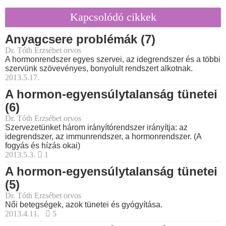
Kapcsolódó cikkek
Anyagcsere problémák (7)
Dr. Tóth Erzsébet orvos
A hormonrendszer egyes szervei, az idegrendszer és a többi
szervünk szövevényes, bonyolult rendszert alkotnak.
2013.5.17.
A hormon-egyensúlytalanság tünetei
(6)
Dr. Tóth Erzsébet orvos
Szervezetünket három irányítórendszer irányítja: az
idegrendszer, az immunrendszer, a hormonrendszer. (A
fogyás és hízás okai)
2013.5.3.
1
A hormon-egyensúlytalanság tünetei
(5)
Dr. Tóth Erzsébet orvos
Női betegségek, azok tünetei és gyógyítása.
2013.4.11.
5