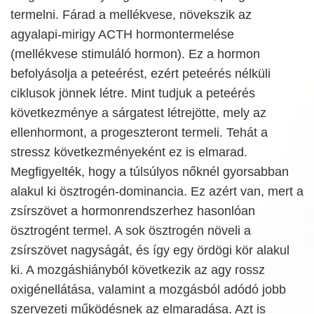
termelni. Fárad a mellékvese, növekszik az
agyalapi-mirigy ACTH hormontermelése
(mellékvese stimuláló hormon). Ez a hormon
befolyásolja a peteérést, ezért peteérés nélküli
ciklusok jönnek létre. Mint tudjuk a peteérés
következménye a sárgatest létrejötte, mely az
ellenhormont, a progeszteront termeli. Tehát a
stressz következményeként ez is elmarad.
Megfigyelték, hogy a túlsúlyos nőknél gyorsabban
alakul ki ösztrogén-dominancia. Ez azért van, mert a
zsírszövet a hormonrendszerhez hasonlóan
ösztrogént termel. A sok ösztrogén növeli a
zsírszövet nagyságát, és így egy ördögi kör alakul
ki. A mozgáshiányból következik az agy rossz
oxigénellátása, valamint a mozgásból adódó jobb
szervezeti működésnek az elmaradása. Azt is