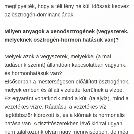
megfigyelték, hogy a téli fény nélküli időszak kedvez
az ösztrogén-dominanciának.
Milyen anyagok a xenoösztrogének (vegyszerek,
melyeknek ösztrogén-hormon hatásuk van)?
Melyek azok a vegyszerek, melyekkel (a mai
tudásunk szerint) állandóan kapcsolatban vagyunk,
és hormonhatásuk van?
Elsősorban a mesterségesen előállított ösztrogének,
melyek emberi és állati vizelettel kerülnek a vízbe.
Ez egyaránt vonatkozik mind a kúti (talajvíz), mind a
vezetékes vízre. Ráadásul a vezetékes víz
legtöbbször klórozott is, és a klórnak is hormonális
hatása van. A tisztítószerekben lévő klórral ugyan
nem találkozunk olyan nagy mennyiségben, de még