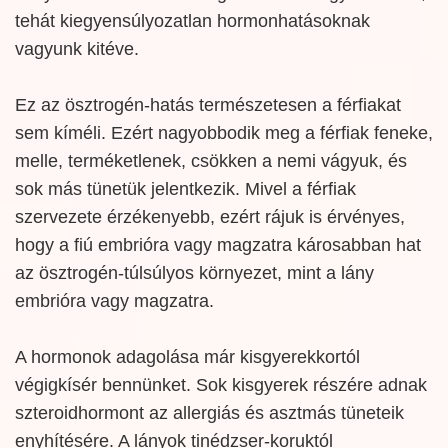
tehát kiegyensúlyozatlan hormonhatásoknak
vagyunk kitéve.
Ez az ösztrogén-hatás természetesen a férfiakat
sem kíméli. Ezért nagyobbodik meg a férfiak feneke,
melle, terméketlenek, csökken a nemi vágyuk, és
sok más tünetük jelentkezik. Mivel a férfiak
szervezete érzékenyebb, ezért rájuk is érvényes,
hogy a fiú embrióra vagy magzatra károsabban hat
az ösztrogén-túlsúlyos környezet, mint a lány
embrióra vagy magzatra.
A hormonok adagolása már kisgyerekkortól
végigkísér bennünket. Sok kisgyerek részére adnak
szteroidhormont az allergiás és asztmás tüneteik
enyhítésére. A lányok tinédzser-koruktól