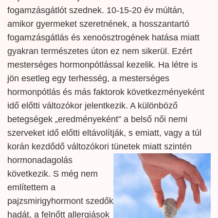
fogamzásgátlót szednek. 10-15-20 év múltán,
amikor gyermeket szeretnének, a hosszantartó
fogamzásgátlás és xenoösztrogének hatása miatt
gyakran természetes úton ez nem sikerül. Ezért
mesterséges hormonpótlással kezelik. Ha létre is
jön esetleg egy terhesség, a mesterséges
hormonpótlás és más faktorok következményeként
idő előtti változókor jelentkezik. A különböző
betegségek „eredményeként” a belső női nemi
szerveket idő előtti eltávolítják, s emiatt, vagy a túl
korán kezdődő változókori tünetek miatt
szintén
hormonadagolás
következik. S még nem
említettem a
pajzsmirigyhormont szedők
hadát, a felnőtt allergiások