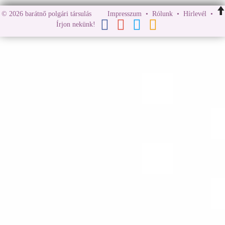
© 2026 barátnő polgári társulás
Impresszum
•
Rólunk
•
Hírlevél
•
Írjon nekünk!