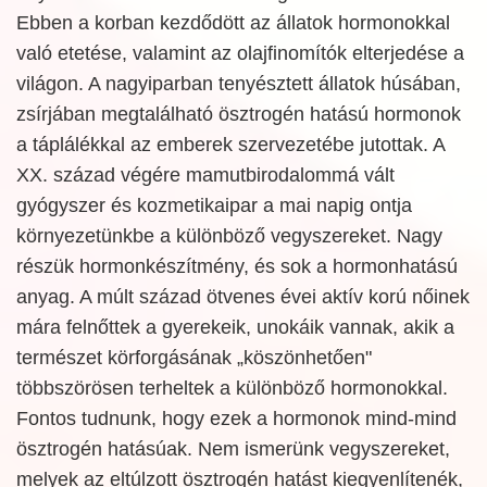
Ebben a korban kezdődött az állatok hormonokkal
való etetése, valamint az olajfinomítók elterjedése a
világon. A nagyiparban tenyésztett állatok húsában,
zsírjában megtalálható ösztrogén hatású hormonok
a táplálékkal az emberek szervezetébe jutottak. A
XX. század végére mamutbirodalommá vált
gyógyszer és kozmetikaipar a mai napig ontja
környezetünkbe a különböző vegyszereket. Nagy
részük hormonkészítmény, és sok a hormonhatású
anyag. A múlt század ötvenes évei aktív korú nőinek
mára felnőttek a gyerekeik, unokáik vannak, akik a
természet körforgásának „köszönhetően"
többszörösen terheltek a különböző hormonokkal.
Fontos tudnunk, hogy ezek a hormonok mind-mind
ösztrogén hatásúak. Nem ismerünk vegyszereket,
melyek az eltúlzott ösztrogén hatást kiegyenlítenék,