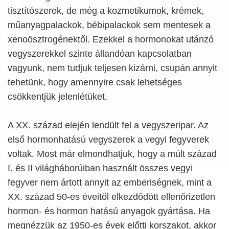
tisztítószerek, de még a kozmetikumok, krémek,
műanyagpalackok, bébipalackok sem mentesek a
xenoösztrogénektől. Ezekkel a hormonokat utánzó
vegyszerekkel szinte állandóan kapcsolatban
vagyunk, nem tudjuk teljesen kizárni, csupán annyit
tehetünk, hogy amennyire csak lehetséges
csökkentjük jelenlétüket.
A XX. század elején lendült fel a vegyszeripar. Az
első hormonhatású vegyszerek a vegyi fegyverek
voltak. Most már elmondhatjuk, hogy a múlt század
I. és II világháborúiban használt összes vegyi
fegyver nem ártott annyit az emberiségnek, mint a
XX. század 50-es éveitől elkezdődött ellenőrizetlen
hormon- és hormon hatású anyagok gyártása. Ha
megnézzük az 1950-es évek előtti korszakot, akkor