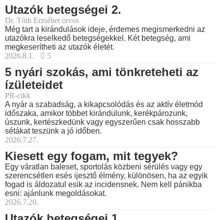
Utazók betegségei 2.
Dr. Tóth Erzsébet orvos
Még tart a kirándulások ideje, érdemes megismerkedni az
utazókra leselkedő betegségekkel. Két betegség, ami
megkeserítheti az utazók életét.
2026.8.1.
5
5 nyári szokás, ami tönkreteheti az
ízületeidet
PR-cikk
A nyár a szabadság, a kikapcsolódás és az aktív életmód
időszaka, amikor többet kirándulunk, kerékpározunk,
úszunk, kertészkedünk vagy egyszerűen csak hosszabb
sétákat teszünk a jó időben.
2026.7.27.
Kiesett egy fogam, mit tegyek?
Egy váratlan baleset, sportolás közbeni sérülés vagy egy
szerencsétlen esés ijesztő élmény, különösen, ha az egyik
fogad is áldozatul esik az incidensnek. Nem kell pánikba
esni: ajánlunk megoldásokat.
2026.7.20.
Utazók betegségei 1.