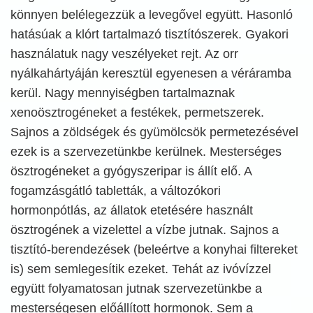
könnyen belélegezzük a levegővel együtt. Hasonló
hatásúak a klórt tartalmazó tisztítószerek. Gyakori
használatuk nagy veszélyeket rejt. Az orr
nyálkahártyáján keresztül egyenesen a véráramba
kerül. Nagy mennyiségben tartalmaznak
xenoösztrogéneket a festékek, permetszerek.
Sajnos a zöldségek és gyümölcsök permetezésével
ezek is a szervezetünkbe kerülnek. Mesterséges
ösztrogéneket a gyógyszeripar is állít elő. A
fogamzásgátló tabletták, a változókori
hormonpótlás, az állatok etetésére használt
ösztrogének a vizelettel a vízbe jutnak. Sajnos a
tisztító-berendezések (beleértve a konyhai filtereket
is) sem semlegesítik ezeket. Tehát az ivóvízzel
együtt folyamatosan jutnak szervezetünkbe a
mesterségesen előállított hormonok. Sem a