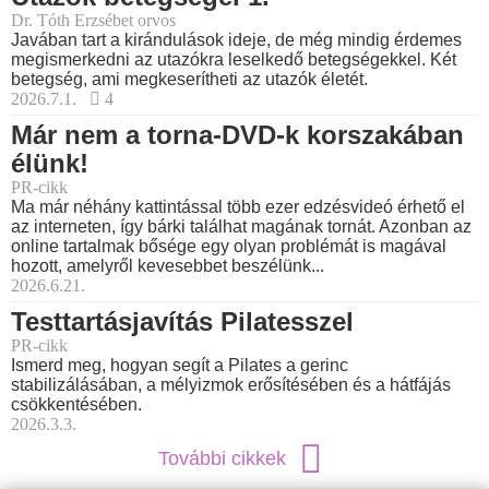
Dr. Tóth Erzsébet orvos
Javában tart a kirándulások ideje, de még mindig érdemes
megismerkedni az utazókra leselkedő betegségekkel. Két
betegség, ami megkeserítheti az utazók életét.
2026.7.1.
4
Már nem a torna-DVD-k korszakában
élünk!
PR-cikk
Ma már néhány kattintással több ezer edzésvideó érhető el
az interneten, így bárki találhat magának tornát. Azonban az
online tartalmak bősége egy olyan problémát is magával
hozott, amelyről kevesebbet beszélünk...
2026.6.21.
Testtartásjavítás Pilatesszel
PR-cikk
Ismerd meg, hogyan segít a Pilates a gerinc
stabilizálásában, a mélyizmok erősítésében és a hátfájás
csökkentésében.
2026.3.3.
További cikkek