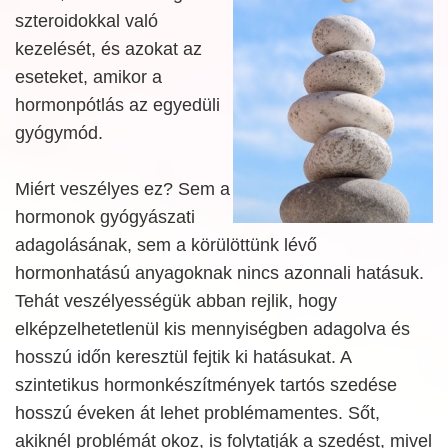
szteroidokkal való
kezelését, és azokat az
eseteket, amikor a
hormonpótlás az egyedüli
gyógymód.
Miért veszélyes ez? Sem a
hormonok gyógyászati
adagolásának, sem a körülöttünk lévő
hormonhatású anyagoknak nincs azonnali hatásuk.
Tehát veszélyességük abban rejlik, hogy
elképzelhetetlenül kis mennyiségben adagolva és
hosszú időn keresztül fejtik ki hatásukat. A
szintetikus hormonkészítmények tartós szedése
hosszú éveken át lehet problémamentes. Sőt,
akiknél problémát okoz, is folytatják a szedést, mivel