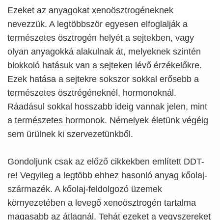
Ezeket az anyagokat xenoösztrogéneknek
nevezzük. A legtöbbször egyesen elfoglalják a
természetes ösztrogén helyét a sejtekben, vagy
olyan anyagokká alakulnak át, melyeknek szintén
blokkoló hatásuk van a sejteken lévő érzékelőkre.
Ezek hatása a sejtekre sokszor sokkal erősebb a
természetes ösztrégéneknél, hormonoknál.
Ráadásul sokkal hosszabb ideig vannak jelen, mint
a természetes hormonok. Némelyek életünk végéig
sem ürülnek ki szervezetünkből.
Gondoljunk csak az előző cikkekben említett DDT-
re! Vegyileg a legtöbb ehhez hasonló anyag kőolaj-
származék. A kőolaj-feldolgozó üzemek
környezetében a levegő xenoösztrogén tartalma
magasabb az átlagnál. Tehát ezeket a vegyszereket