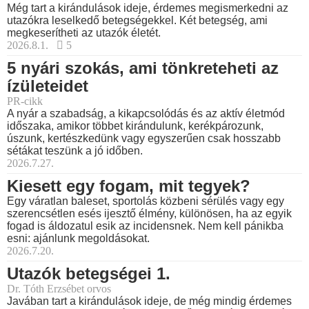
Még tart a kirándulások ideje, érdemes megismerkedni az
utazókra leselkedő betegségekkel. Két betegség, ami
megkeserítheti az utazók életét.
2026.8.1.
5
5 nyári szokás, ami tönkreteheti az
ízületeidet
PR-cikk
A nyár a szabadság, a kikapcsolódás és az aktív életmód
időszaka, amikor többet kirándulunk, kerékpározunk,
úszunk, kertészkedünk vagy egyszerűen csak hosszabb
sétákat teszünk a jó időben.
2026.7.27.
Kiesett egy fogam, mit tegyek?
Egy váratlan baleset, sportolás közbeni sérülés vagy egy
szerencsétlen esés ijesztő élmény, különösen, ha az egyik
fogad is áldozatul esik az incidensnek. Nem kell pánikba
esni: ajánlunk megoldásokat.
2026.7.20.
Utazók betegségei 1.
Dr. Tóth Erzsébet orvos
Javában tart a kirándulások ideje, de még mindig érdemes