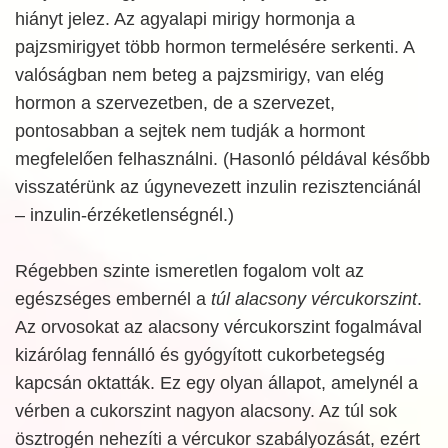
hiányt jelez. Az agyalapi mirigy hormonja a
pajzsmirigyet több hormon termelésére serkenti. A
valóságban nem beteg a pajzsmirigy, van elég
hormon a szervezetben, de a szervezet,
pontosabban a sejtek nem tudják a hormont
megfelelően felhasználni. (Hasonló példával később
visszatérünk az úgynevezett inzulin rezisztenciánál
– inzulin-érzéketlenségnél.)
Régebben szinte ismeretlen fogalom volt az
egészséges embernél a
túl alacsony vércukorszint
.
Az orvosokat az alacsony vércukorszint fogalmával
kizárólag fennálló és gyógyított cukorbetegség
kapcsán oktatták. Ez egy olyan állapot, amelynél a
vérben a cukorszint nagyon alacsony. Az túl sok
ösztrogén nehezíti a vércukor szabályozását, ezért