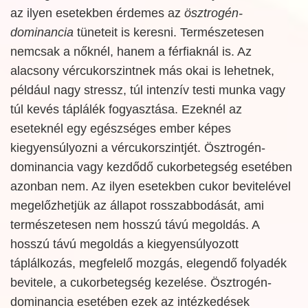
az ilyen esetekben érdemes az
ösztrogén-
dominancia
tüneteit is keresni. Természetesen
nemcsak a nőknél, hanem a férfiaknál is. Az
alacsony vércukorszintnek más okai is lehetnek,
például nagy stressz, túl intenzív testi munka vagy
túl kevés táplálék fogyasztása. Ezeknél az
eseteknél egy egészséges ember képes
kiegyensúlyozni a vércukorszintjét. Ösztrogén-
dominancia vagy kezdődő cukorbetegség esetében
azonban nem. Az ilyen esetekben cukor bevitelével
megelőzhetjük az állapot rosszabbodását, ami
természetesen nem hosszú távú megoldás. A
hosszú távú megoldás a kiegyensúlyozott
táplálkozás, megfelelő mozgás, elegendő folyadék
bevitele, a cukorbetegség kezelése. Ösztrogén-
dominancia esetében ezek az intézkedések