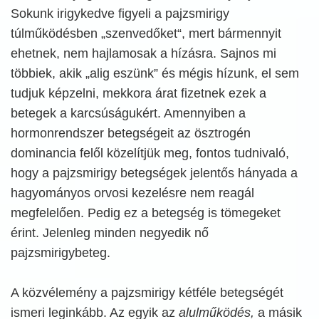
Sokunk irigykedve figyeli a pajzsmirigy
túlműködésben „szenvedőket“, mert bármennyit
ehetnek, nem hajlamosak a hízásra. Sajnos mi
többiek, akik „alig eszünk” és mégis hízunk, el sem
tudjuk képzelni, mekkora árat fizetnek ezek a
betegek a karcsúságukért. Amennyiben a
hormonrendszer betegségeit az ösztrogén
dominancia felől közelítjük meg, fontos tudnivaló,
hogy a pajzsmirigy betegségek jelentős hányada a
hagyományos orvosi kezelésre nem reagál
megfelelően. Pedig ez a betegség is tömegeket
érint. Jelenleg minden negyedik nő
pajzsmirigybeteg.
A közvélemény a pajzsmirigy kétféle betegségét
ismeri leginkább. Az egyik az
alulműködés,
a másik