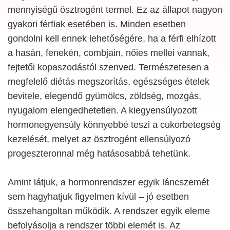
mennyiségű ösztrogént termel. Ez az állapot nagyon
gyakori férfiak esetében is. Minden esetben
gondolni kell ennek lehetőségére, ha a férfi elhízott
a hasán, fenekén, combjain, nőies mellei vannak,
fejtetői kopaszodástól szenved. Természetesen a
megfelelő diétás megszorítás, egészséges ételek
bevitele, elegendő gyümölcs, zöldség, mozgás,
nyugalom elengedhetetlen. A kiegyensúlyozott
hormonegyensúly könnyebbé teszi a cukorbetegség
kezelését, melyet az ösztrogént ellensúlyozó
progeszteronnal még hatásosabbá tehetünk.
Amint látjuk, a hormonrendszer egyik láncszemét
sem hagyhatjuk figyelmen kívül – jó esetben
összehangoltan működik. A rendszer egyik eleme
befolyásolja a rendszer többi elemét is. Az