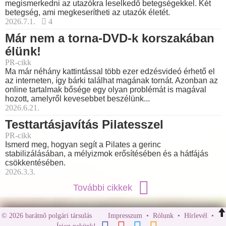
megismerkedni az utazókra leselkedő betegségekkel. Két
betegség, ami megkeserítheti az utazók életét.
2026.7.1.
4
Már nem a torna-DVD-k korszakában
élünk!
PR-cikk
Ma már néhány kattintással több ezer edzésvideó érhető el
az interneten, így bárki találhat magának tornát. Azonban az
online tartalmak bősége egy olyan problémát is magával
hozott, amelyről kevesebbet beszélünk...
2026.6.21.
Testtartásjavítás Pilatesszel
PR-cikk
Ismerd meg, hogyan segít a Pilates a gerinc
stabilizálásában, a mélyizmok erősítésében és a hátfájás
csökkentésében.
2026.3.3.
További cikkek
© 2026 barátnő polgári társulás
Impresszum
•
Rólunk
•
Hírlevél
•