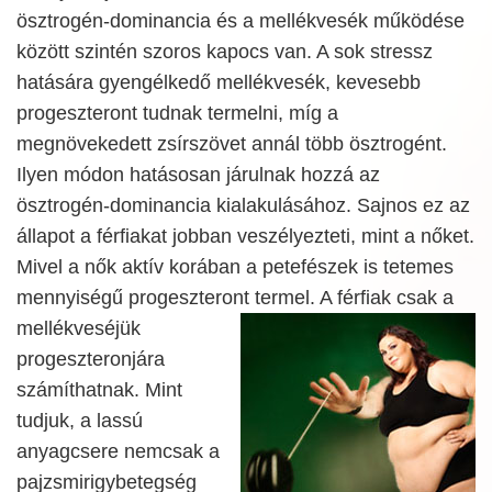
ösztrogén-dominancia és a mellékvesék működése
között szintén szoros kapocs van. A sok stressz
hatására gyengélkedő mellékvesék, kevesebb
progeszteront tudnak termelni, míg a
megnövekedett zsírszövet annál több ösztrogént.
Ilyen módon hatásosan járulnak hozzá az
ösztrogén-dominancia kialakulásához. Sajnos ez az
állapot a férfiakat jobban veszélyezteti, mint a nőket.
Mivel a nők aktív korában a petefészek is tetemes
mennyiségű progeszteront termel. A férfiak csak a
mellékveséjük
progeszteronjára
számíthatnak. Mint
tudjuk, a lassú
anyagcsere nemcsak a
pajzsmirigybetegség