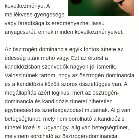
következménye. A
mellékvese gyengesége
vagy fáradtsága is eredményezhet lassú
anyagcserét, ennek minden következményeivel.
Az ösztrogén-dominancia egyik fontos tünete az
édesség utáni mohó vágy. Ezt az érzést a
kandidózisban szenvedők nagyon jól ismerik.
Valószínűnek tartom, hogy az ösztrogén-dominancia
és a kandidózis között szoros összefüggés van. A
megállapítás azért logikus, mert az ösztrogén-
dominancia és kandidózis tünetei hihetetlen
egybeesést és szerteágazódást mutatnak. Alig van
betegségtünet, mely nem sorolható a kandidózis
tünetei közé is. Ugyanúgy, alig van betegségtünet,
mely nem sorolható az ösztrogén-dominancia