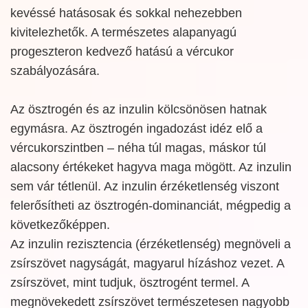
kevéssé hatásosak és sokkal nehezebben
kivitelezhetők. A természetes alapanyagú
progeszteron kedvező hatású a vércukor
szabályozására.
Az ösztrogén és az inzulin kölcsönösen hatnak
egymásra. Az ösztrogén ingadozást idéz elő a
vércukorszintben – néha túl magas, máskor túl
alacsony értékeket hagyva maga mögött. Az inzulin
sem vár tétlenül. Az inzulin érzéketlenség viszont
felerősítheti az ösztrogén-dominanciát, mégpedig a
következőképpen.
Az inzulin rezisztencia (érzéketlenség) megnöveli a
zsírszövet nagyságát, magyarul hízáshoz vezet. A
zsírszövet, mint tudjuk, ösztrogént termel. A
megnövekedett zsírszövet természetesen nagyobb