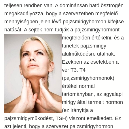
teljesen rendben van. A dominánsan ható ösztrogén
megakadályozza, hogy a szervezetben megfelelő
mennyiségben jelen lévő pajzsmirigyhormon kifejtse
hatását. A sejtek nem tudják a
pajzsmirigyhormont
megfelelően értékelni, és a
tünetek pajzsmirigy
alulműködésre utalnak.
Ezekben az esetekben a
vér T3, T4
(pajzsmirigyhormonok)
értékei normál
tartományban, az agyalapi
mirigy által termelt hormon
(ez irányítja a
pajzsmirigyműködést, TSH) viszont emelkedett. Ez
azt jelenti, hogy a szervezet pajzsmirigyhormon