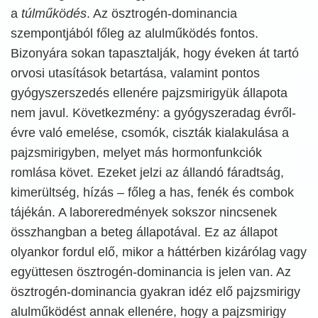
a
túlműködés
. Az ösztrogén-dominancia
szempontjából főleg az alulműködés fontos.
Bizonyára sokan tapasztalják, hogy éveken át tartó
orvosi utasítások betartása, valamint pontos
gyógyszerszedés ellenére pajzsmirigyük állapota
nem javul. Következmény: a gyógyszeradag évről-
évre való emelése, csomók, ciszták kialakulása a
pajzsmirigyben, melyet más hormonfunkciók
romlása követ. Ezeket jelzi az állandó fáradtság,
kimerültség, hízás – főleg a has, fenék és combok
tájékán. A laboreredmények sokszor nincsenek
összhangban a beteg állapotával. Ez az állapot
olyankor fordul elő, mikor a háttérben kizárólag vagy
együttesen ösztrogén-dominancia is jelen van. Az
ösztrogén-dominancia gyakran idéz elő pajzsmirigy
alulműködést annak ellenére, hogy a pajzsmirigy