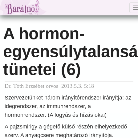
A hormon-
egyensúlytalans
tünetei (6)
Dr. Tóth Erzsébet orvos 2013.5.3. 5:18
Szervezetünket három irányítórendszer irányítja: az
idegrendszer, az immunrendszer, a
hormonrendszer. (A fogyás és hízás okai)
A pajzsmirigy a gégefő külső részén elhelyezkedő
szerv. A anyagcsere meghatározó irányítója.