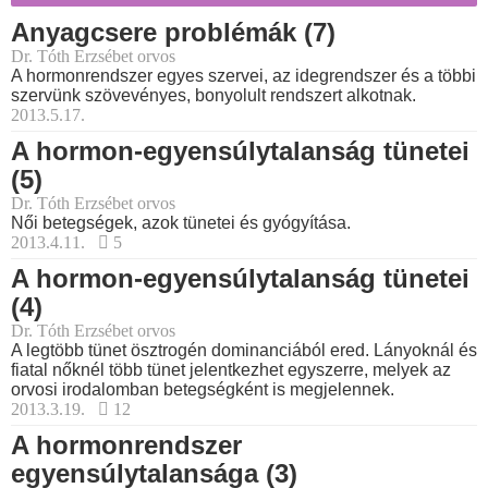
Anyagcsere problémák (7)
Dr. Tóth Erzsébet orvos
A hormonrendszer egyes szervei, az idegrendszer és a többi
szervünk szövevényes, bonyolult rendszert alkotnak.
2013.5.17.
A hormon-egyensúlytalanság tünetei
(5)
Dr. Tóth Erzsébet orvos
Női betegségek, azok tünetei és gyógyítása.
2013.4.11.
5
A hormon-egyensúlytalanság tünetei
(4)
Dr. Tóth Erzsébet orvos
A legtöbb tünet ösztrogén dominanciából ered. Lányoknál és
fiatal nőknél több tünet jelentkezhet egyszerre, melyek az
orvosi irodalomban betegségként is megjelennek.
2013.3.19.
12
A hormonrendszer
egyensúlytalansága (3)