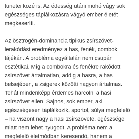
tünetei közé is. Az édesség utáni mohó vágy sok
egészséges táplálkozásra vágyó ember életét
megkeseríti.
Az ösztrogén-dominancia tipikus zsírszövet-
lerakódást eredményez a has, fenék, combok
tájékán. A probléma egyáltalán nem csupán
esztétikai. Míg a combokra és fenékre rakódott
zsírszövet ártalmatlan, addig a hasra, a has
belsejében, a zsigerek közötti nagyon ártalmas.
Tehát mindenképp érdemes harcolni a hasi
zsírszövet ellen. Sajnos, sok ember, aki
egészségesen táplálkozik, sportol, súlya megfelelő
– ha viszont nagy a hasi zsírszövete, egészsége
miatt nem lehet nyugodt. A probléma nem a
megfelelő életmódban keresendő, hanem a