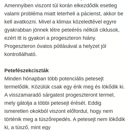
Amennyiben viszont túl korán elkezdődik esetleg
valami probléma miatt leterheli a pácienst, akkor be
kell avatkozni. Mivel a klimax közeledtével egyre
gyakrabban jönnek létre peteérés nélküli ciklusok,
ezért itt is gyakori a progeszteron hiány.
Progeszteron óvatos pótlásával a helyzet jól
kontrollálható.
Petefészekciszták
Minden hónapban több potenciális petesejt
termelődik. Közülük csak egy érik meg és lökődik ki.
A visszamaradó sárgatest progeszteront termel,
mely gátolja a többi petesejt érését. Eddig
ismeretlen okokból viszont előfordul, hogy nem
történik meg a tüszőrepedés. A petesejt nem lökődik
ki, a tüsző, mint egy