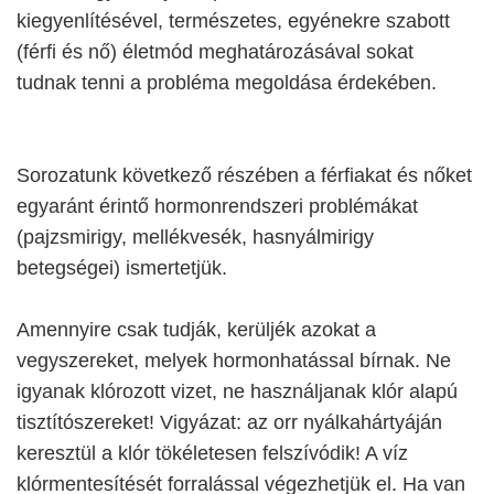
kiegyenlítésével, természetes, egyénekre szabott
(férfi és nő) életmód meghatározásával sokat
tudnak tenni a probléma megoldása érdekében.
Sorozatunk következő részében a férfiakat és nőket
egyaránt érintő hormonrendszeri problémákat
(pajzsmirigy, mellékvesék, hasnyálmirigy
betegségei) ismertetjük.
Amennyire csak tudják, kerüljék azokat a
vegyszereket, melyek hormonhatással bírnak. Ne
igyanak klórozott vizet, ne használjanak klór alapú
tisztítószereket! Vigyázat: az orr nyálkahártyáján
keresztül a klór tökéletesen felszívódik! A víz
klórmentesítését forralással végezhetjük el. Ha van