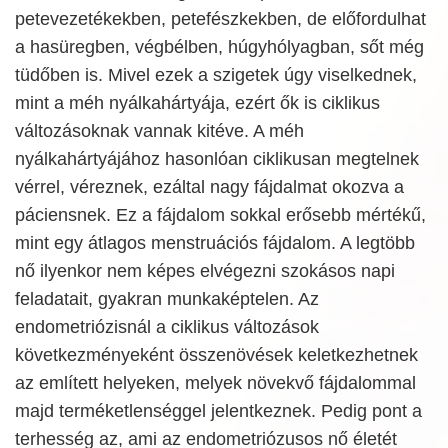
petevezetékekben, petefészkekben, de előfordulhat
a hasüregben, végbélben, húgyhólyagban, sőt még
tüdőben is. Mivel ezek a szigetek úgy viselkednek,
mint a méh nyálkahártyája, ezért ők is ciklikus
változásoknak vannak kitéve. A méh
nyálkahártyájához hasonlóan ciklikusan megtelnek
vérrel, véreznek, ezáltal nagy fájdalmat okozva a
páciensnek. Ez a fájdalom sokkal erősebb mértékű,
mint egy átlagos menstruációs fájdalom. A legtöbb
nő ilyenkor nem képes elvégezni szokásos napi
feladatait, gyakran munkaképtelen. Az
endometriózisnál a ciklikus változások
következményeként összenövések keletkezhetnek
az említett helyeken, melyek növekvő fájdalommal
majd terméketlenséggel jelentkeznek. Pedig pont a
terhesség az, ami az endometriózusos nő életét