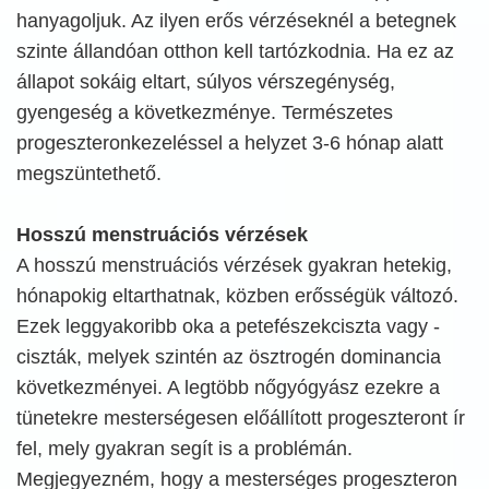
hanyagoljuk. Az ilyen erős vérzéseknél a betegnek
szinte állandóan otthon kell tartózkodnia. Ha ez az
állapot sokáig eltart, súlyos vérszegénység,
gyengeség a következménye. Természetes
progeszteronkezeléssel a helyzet 3-6 hónap alatt
megszüntethető.
Hosszú menstruációs vérzések
A hosszú menstruációs vérzések gyakran hetekig,
hónapokig eltarthatnak, közben erősségük változó.
Ezek leggyakoribb oka a petefészekciszta vagy -
ciszták, melyek szintén az ösztrogén dominancia
következményei. A legtöbb nőgyógyász ezekre a
tünetekre mesterségesen előállított progeszteront ír
fel, mely gyakran segít is a problémán.
Megjegyezném, hogy a mesterséges progeszteron