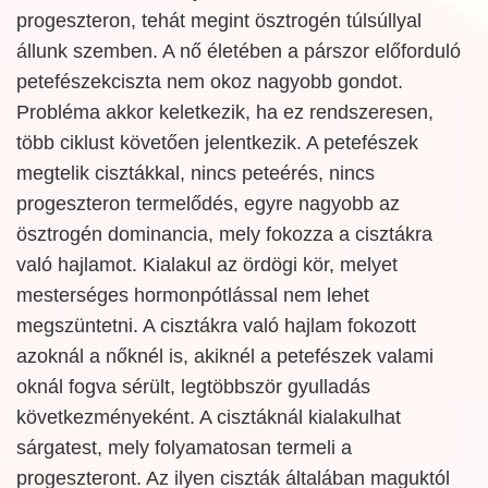
progeszteron, tehát megint ösztrogén túlsúllyal
állunk szemben. A nő életében a párszor előforduló
petefészekciszta nem okoz nagyobb gondot.
Probléma akkor keletkezik, ha ez rendszeresen,
több ciklust követően jelentkezik. A petefészek
megtelik cisztákkal, nincs peteérés, nincs
progeszteron termelődés, egyre nagyobb az
ösztrogén dominancia, mely fokozza a cisztákra
való hajlamot. Kialakul az ördögi kör, melyet
mesterséges hormonpótlással nem lehet
megszüntetni. A cisztákra való hajlam fokozott
azoknál a nőknél is, akiknél a petefészek valami
oknál fogva sérült, legtöbbször gyulladás
következményeként. A cisztáknál kialakulhat
sárgatest, mely folyamatosan termeli a
progeszteront. Az ilyen ciszták általában maguktól