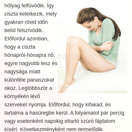
hólyag felfúvódik. Így
ciszta keletkezik, mely
gyakran rövid időn
belül felszívódik.
Előfordul azonban,
hogy a ciszta
hónapról-hónapra nő,
egyre nagyobb lesz és
nagysága miatt
különféle panaszokat
okoz. Legtöbbször a
környékén lévő
szerveket nyomja. Előfordul, hogy kifakad, és
tartalma a hasüregbe kerül. A folyamatot pár percig
vagy esetenként napokig eltartó szúró fájdalom
kíséri. Következményként nem termelődik