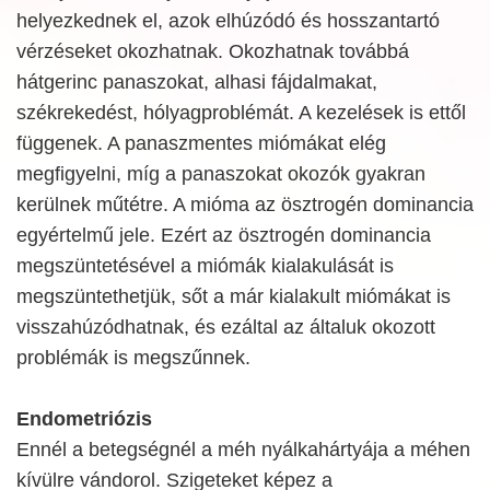
helyezkednek el, azok elhúzódó és hosszantartó
vérzéseket okozhatnak. Okozhatnak továbbá
hátgerinc panaszokat, alhasi fájdalmakat,
székrekedést, hólyagproblémát. A kezelések is ettől
függenek. A panaszmentes miómákat elég
megfigyelni, míg a panaszokat okozók gyakran
kerülnek műtétre. A mióma az ösztrogén dominancia
egyértelmű jele. Ezért az ösztrogén dominancia
megszüntetésével a miómák kialakulását is
megszüntethetjük, sőt a már kialakult miómákat is
visszahúzódhatnak, és ezáltal az általuk okozott
problémák is megszűnnek.
Endometriózis
Ennél a betegségnél a méh nyálkahártyája a méhen
kívülre vándorol. Szigeteket képez a