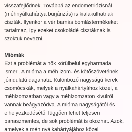
visszafejlődnek. Továbbá az endometriózisnál
(méhnyálkahártya burjánzás) is kialakulhatnak
ciszták. Ilyenkor a vér barnás bomlástermékeket
tartalmaz, így ezeket csokoládé-cisztáknak is
szoktuk nevezni.
Miómák
Ezt a problémát a nők körülbelül egyharmada
ismeri. A mióma a méh izom- és kötőszövetének
jóindulatú daganata. Különböző nagyságú kerek
csomócskák, melyek a nyálkahártyához közel, a
méhizomzatban vagy a méhizomzaton kívülről
vannak beágyazódva. A mióma nagyságától és
elhelyezkedésétől függően lehet teljesen
panaszmentes, de sok problémát is okozhat. Azok,
amelyek a méh nyálkahártyájához közel