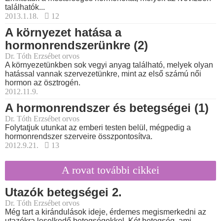
találhatók...
2013.1.18.
12
A környezet hatása a
hormonrendszerünkre (2)
Dr. Tóth Erzsébet orvos
A környezetünkben sok vegyi anyag található, melyek olyan
hatással vannak szervezetünkre, mint az első számú női
hormon az ösztrogén.
2012.11.9.
A hormonrendszer és betegségei (1)
Dr. Tóth Erzsébet orvos
Folytatjuk utunkat az emberi testen belül, mégpedig a
hormonrendszer szerveire összpontosítva.
2012.9.21.
13
A rovat további cikkei
Utazók betegségei 2.
Dr. Tóth Erzsébet orvos
Még tart a kirándulások ideje, érdemes megismerkedni az
utazókra leselkedő betegségekkel. Két betegség, ami