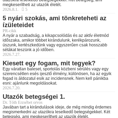
megkeserítheti az utazók életét.
2026.8.1.
5
5 nyári szokás, ami tönkreteheti az
ízületeidet
PR-cikk
A nyár a szabadság, a kikapcsolódás és az aktív életmód
időszaka, amikor többet kirándulunk, kerékpározunk,
úszunk, kertészkedünk vagy egyszerűen csak hosszabb
sétákat teszünk a jó időben.
2026.7.27.
Kiesett egy fogam, mit tegyek?
Egy váratlan baleset, sportolás közbeni sérülés vagy egy
szerencsétlen esés ijesztő élmény, különösen, ha az egyik
fogad is áldozatul esik az incidensnek. Nem kell pánikba
esni: ajánlunk megoldásokat.
2026.7.20.
Utazók betegségei 1.
Dr. Tóth Erzsébet orvos
Javában tart a kirándulások ideje, de még mindig érdemes
megismerkedni az utazókra leselkedő betegségekkel. Két
betegség, ami megkeserítheti az utazók életét.