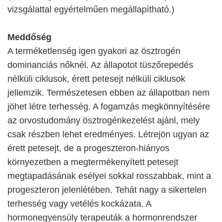
vizsgálattal egyértelműen megállapítható.)
Meddőség
A terméketlenség igen gyakori az ösztrogén
dominanciás nőknél. Az állapotot tüszőrepedés
nélküli ciklusok, érett petesejt nélküli ciklusok
jellemzik. Természetesen ebben az állapotban nem
jöhet létre terhesség. A fogamzás megkönnyítésére
az orvostudomány ösztrogénkezelést ajánl, mely
csak részben lehet eredményes. Létrejön ugyan az
érett petesejt, de a progeszteron-hiányos
környezetben a megtermékenyített petesejt
megtapadásának esélyei sokkal rosszabbak, mint a
progeszteron jelenlétében. Tehát nagy a sikertelen
terhesség vagy vetélés kockázata. A
hormonegyensúly terapeuták a hormonrendszer