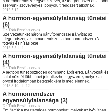
A hormonrendszer egyes szervei, az idegrendszer és a többi
szervünk szövevényes, bonyolult rendszert alkotnak.
2013.5.17.
A hormon-egyensúlytalanság tünetei
(6)
Dr. Tóth Erzsébet orvos
Szervezetünket három irányítórendszer irányítja: az
idegrendszer, az immunrendszer, a hormonrendszer. (A
fogyás és hízás okai)
2013.5.3.
1
A hormon-egyensúlytalanság tünetei
(4)
Dr. Tóth Erzsébet orvos
A legtöbb tünet ösztrogén dominanciából ered. Lányoknál és
fiatal nőknél több tünet jelentkezhet egyszerre, melyek az
orvosi irodalomban betegségként is megjelennek.
2013.3.19.
12
A hormonrendszer
egyensúlytalansága (3)
Dr. Tóth Erzsébet orvos
Említettük a mesterséges hormonokat, melyek az ivóvízben