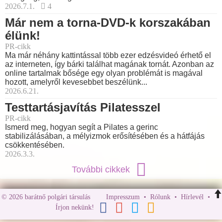
2026.7.1.
4
Már nem a torna-DVD-k korszakában
élünk!
PR-cikk
Ma már néhány kattintással több ezer edzésvideó érhető el
az interneten, így bárki találhat magának tornát. Azonban az
online tartalmak bősége egy olyan problémát is magával
hozott, amelyről kevesebbet beszélünk...
2026.6.21.
Testtartásjavítás Pilatesszel
PR-cikk
Ismerd meg, hogyan segít a Pilates a gerinc
stabilizálásában, a mélyizmok erősítésében és a hátfájás
csökkentésében.
2026.3.3.
További cikkek
© 2026 barátnő polgári társulás
Impresszum
•
Rólunk
•
Hírlevél
•
Írjon nekünk!