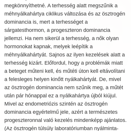
megkönnyíthetné. A terhesség alatt megszűnik a
méhnyálkahártya ciklikus változása és az ösztrogén
dominancia is, mert a terhességet a
sárgatesthormon, a progeszteron dominancia
jellemzi. Ha nem sikerül a terhesség, a nők olyan
hormonokat kapnak, melyek leépítik a
méhnyálkahártyát. Sajnos az ilyen kezelések alatt a
terhesség kizárt. Előfordul, hogy a problémák miatt
a beteget műteni kell, és műtéti úton kell eltávolítani
a felesleges helyen kinőtt nyálkahártyát. De, mivel
az ösztrogén dominancia nem szűnik meg, a műtét
után pár hónappal ez a nyálkahártya újból kiújul.
Mivel az endometriózis szintén az ösztrogén
dominancia egyértelmű jele, azért a természetes
progeszteronnal való kezelés mindenképp ajánlatos.
(Az ösztrogén túlsúly laboratóriumban nyálminta-