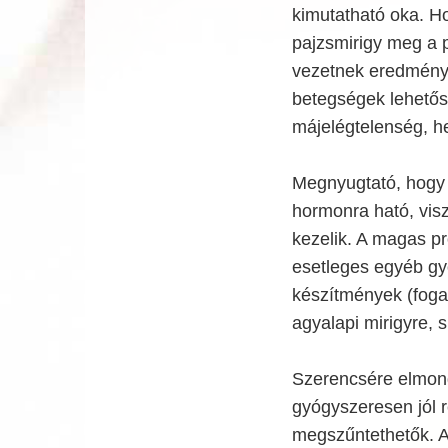
kimutatható oka. Ho
pajzsmirigy meg a
vezetnek eredményre
betegségek lehetősé
májelégtelenség, he
Megnyugtató, hogy a
hormonra ható, vis
kezelik. A magas pr
esetleges egyéb gy
készítmények (foga
agyalapi mirigyre, 
Szerencsére elmond
gyógyszeresen jól r
megszűntethetők. 