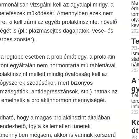
Ma 
rmonálisan vizsgálni kell az agyalapi mirigy, a
érh
 petefészek működését. Amennyiben ezek nem
tor
oly
, ki kell zárni az egyéb prolaktinszintet növelő
kev
gét is (pl.: plazmasejtes daganatok, vese- és
202
rpes zooster).
Te
PR-
Ism
 legtöbb esetben a problémát egy, a prolaktin
sta
hát
zont egyáltalán nem hormontartalmú tablettával
202
olaktinszint mellett mindig óvatosság kell az
A 
ógyszerek szedésékor, mert bizonyos
g
mzásgátlók, antidepresszánsok, stb.) hatnak az
Tél
s emelhetik a prolaktinhormon mennyiségét.
tor
inf
202
ható, hogy a magas prolaktinszint általában
K
endezhető, így a kellemetlen tünetek
ú
Amennyiben mégsem, akkor is vannak korszerű
PR-