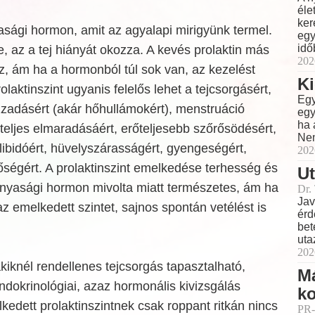
éle
ker
asági hormon, amit az agyalapi mirigyünk termel.
egy
idő
, az a tej hiányát okozza. A kevés prolaktin más
202
, ám ha a hormonból túl sok van, az kezelést
Ki
laktinszint ugyanis felelős lehet a tejcsorgásért,
Egy
zzadásért (akár hőhullámokért), menstruáció
egy
ha 
eljes elmaradásáért, erőteljesebb szőrősödésért,
Nem
libidóért, hüvelyszárasságért, gyengeségért,
202
ségért. A prolaktinszint emelkedése terhesség és
Ut
anyasági hormon mivolta miatt természetes, ám ha
Dr.
Jav
az emelkedett szintet, sajnos spontán vetélést is
érd
bet
uta
202
kiknél rendellenes tejcsorgás tapasztalható,
M
dokrinológiai, azaz hormonális kivizsgálás
ko
edett prolaktinszintnek csak roppant ritkán nincs
PR-