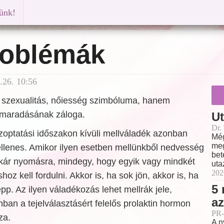
künk!
roblémák
.26. 10:56
 szexualitás, nőiesség szimbóluma, hanem
 maradásának záloga.
Ut
Dr.
zoptatási időszakon kívüli mellváladék azonban
Még
meg
ellenes. Amikor ilyen esetben mellünkből nedvesség
bet
akár nyomásra, mindegy, hogy egyik vagy mindkét
uta
202
hoz kell fordulni. Akkor is, ha sok jön, akkor is, ha
5 
pp. Az ilyen váladékozás lehet mellrák jele,
az
an a tejelválasztásért felelős prolaktin hormon
PR-
za.
A n