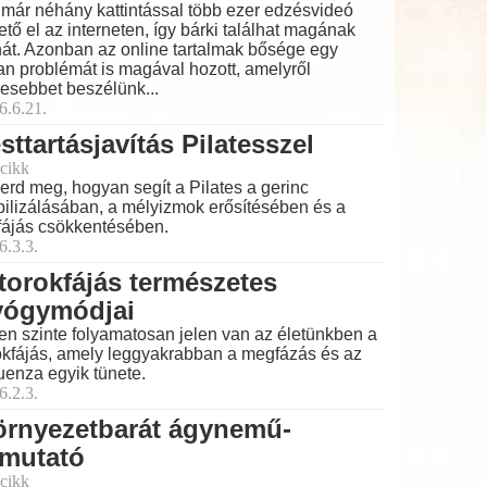
már néhány kattintással több ezer edzésvideó
ető el az interneten, így bárki találhat magának
nát. Azonban az online tartalmak bősége egy
an problémát is magával hozott, amelyről
esebbet beszélünk...
6.6.21.
sttartásjavítás Pilatesszel
cikk
erd meg, hogyan segít a Pilates a gerinc
bilizálásában, a mélyizmok erősítésében és a
fájás csökkentésében.
6.3.3.
torokfájás természetes
yógymódjai
en szinte folyamatosan jelen van az életünkben a
okfájás, amely leggyakrabban a megfázás és az
luenza egyik tünete.
6.2.3.
örnyezetbarát ágynemű-
tmutató
cikk