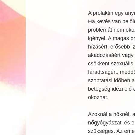
A prolaktin egy any
Ha kevés van belőle
problémát nem okoz
igényel. A magas pro
hízásért, erősebb i
akadozásáért vagy t
csökkent szexuális 
fáradtságért, meddő
szoptatási időben 
betegség idézi elő 
okozhat.
Azoknál a nőknél, a
nőgyógyászati és en
szükséges. Az emelk