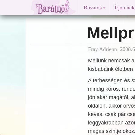
Rovatok
Írjon ne
Mellp
Fray Adrienn 2008.6
Mellünk nemcsak a
kisbabáink életben
A terhességen és s
mindig kóros, rend
jön akár magától, 
oldalon, akkor orvos
kevés, csak pár cse
leggyakrabban azonb
magas szintje okoz