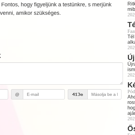
Rit
Fontos, hogy figyeljünk a testünkre, s merjünk
mib
 venni, amikor szükséges.
202
Té
Faa
Tél
alk
202
k
Új
Újr
ism
202
Ké
Pód
@
Aho
ros
hog
ajá
202
Ő