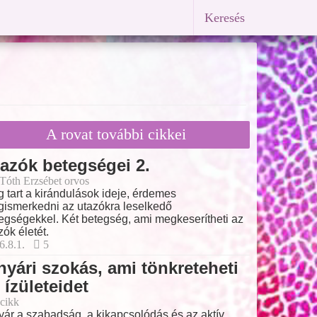
Keresés
A rovat további cikkei
azók betegségei 2.
 Tóth Erzsébet orvos
 tart a kirándulások ideje, érdemes
ismerkedni az utazókra leselkedő
egségekkel. Két betegség, ami megkeserítheti az
zók életét.
6.8.1.
5
nyári szokás, ami tönkreteheti
 ízületeidet
cikk
yár a szabadság, a kikapcsolódás és az aktív