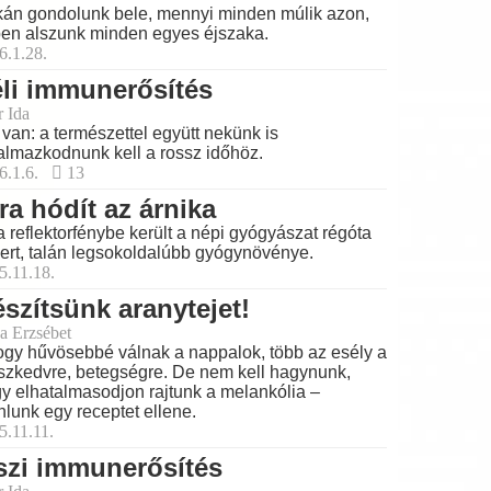
kán gondolunk bele, mennyi minden múlik azon,
en alszunk minden egyes éjszaka.
6.1.28.
li immunerősítés
r Ida
 van: a természettel együtt nekünk is
almazkodnunk kell a rossz időhöz.
6.1.6.
13
ra hódít az árnika
a reflektorfénybe került a népi gyógyászat régóta
ert, talán legsokoldalúbb gyógynövénye.
5.11.18.
szítsünk aranytejet!
a Erzsébet
gy hűvösebbé válnak a nappalok, több az esély a
szkedvre, betegségre. De nem kell hagynunk,
y elhatalmasodjon rajtunk a melankólia –
nlunk egy receptet ellene.
5.11.11.
szi immunerősítés