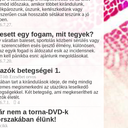
tmód időszaka, amikor többet kirándulunk,
ékpározunk, úszunk, kertészkedünk vagy
szerűen csak hosszabb sétákat teszünk a jó
ben.
6.7.27.
esett egy fogam, mit tegyek?
 váratlan baleset, sportolás közbeni sérülés vagy
 szerencsétlen esés ijesztő élmény, különösen,
az egyik fogad is áldozatul esik az incidensnek.
 kell pánikba esni: ajánlunk megoldásokat.
6.7.20.
azók betegségei 1.
 Tóth Erzsébet orvos
ában tart a kirándulások ideje, de még mindig
emes megismerkedni az utazókra leselkedő
egségekkel. Két betegség, ami megkeserítheti az
zók életét.
6.7.1.
4
ár nem a torna-DVD-k
rszakában élünk!
cikk