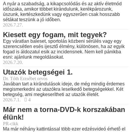
A nyár a szabadság, a kikapcsolódás és az aktív életmód
időszaka, amikor többet kirándulunk, kerékpározunk,
úszunk, kertészkedünk vagy egyszerűen csak hosszabb
sétákat teszünk a jó időben.
2026.7.27.
Kiesett egy fogam, mit tegyek?
Egy váratlan baleset, sportolás közbeni sérülés vagy egy
szerencsétlen esés ijesztő élmény, különösen, ha az egyik
fogad is áldozatul esik az incidensnek. Nem kell pánikba
esni: ajánlunk megoldásokat.
2026.7.20.
Utazók betegségei 1.
Dr. Tóth Erzsébet orvos
Javában tart a kirándulások ideje, de még mindig érdemes
megismerkedni az utazókra leselkedő betegségekkel. Két
betegség, ami megkeserítheti az utazók életét.
2026.7.1.
4
Már nem a torna-DVD-k korszakában
élünk!
PR-cikk
Ma már néhány kattintással több ezer edzésvideó érhető el