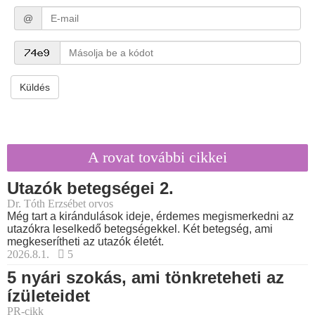
@
Küldés
A rovat további cikkei
Utazók betegségei 2.
Dr. Tóth Erzsébet orvos
Még tart a kirándulások ideje, érdemes megismerkedni az
utazókra leselkedő betegségekkel. Két betegség, ami
megkeserítheti az utazók életét.
2026.8.1.
5
5 nyári szokás, ami tönkreteheti az
ízületeidet
PR-cikk