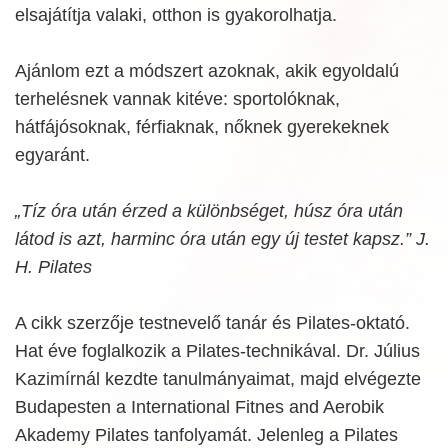
elsajátítja valaki, otthon is gyakorolhatja.
Ajánlom ezt a módszert azoknak, akik egyoldalú
terhelésnek vannak kitéve: sportolóknak,
hátfájósoknak, férfiaknak, nőknek gyerekeknek
egyaránt.
„Tíz óra után érzed a különbséget, húsz óra után
látod is azt, harminc óra után egy új testet kapsz.” J.
H. Pilates
A cikk szerzője testnevelő tanár és Pilates-oktató.
Hat éve foglalkozik a Pilates-technikával. Dr. Július
Kazimírnál kezdte tanulmányaimat, majd elvégezte
Budapesten a International Fitnes and Aerobik
Akademy Pilates tanfolyamát. Jelenleg a Pilates