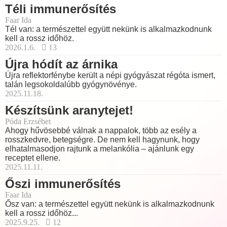
Téli immunerősítés
Faar Ida
Tél van: a természettel együtt nekünk is alkalmazkodnunk
kell a rossz időhöz.
2026.1.6.
13
Újra hódít az árnika
Újra reflektorfénybe került a népi gyógyászat régóta ismert,
talán legsokoldalúbb gyógynövénye.
2025.11.18.
Készítsünk aranytejet!
Póda Erzsébet
Ahogy hűvösebbé válnak a nappalok, több az esély a
rosszkedvre, betegségre. De nem kell hagynunk, hogy
elhatalmasodjon rajtunk a melankólia – ajánlunk egy
receptet ellene.
2025.11.11.
Őszi immunerősítés
Faar Ida
Ősz van: a természettel együtt nekünk is alkalmazkodnunk
kell a rossz időhöz...
2025.9.25.
12