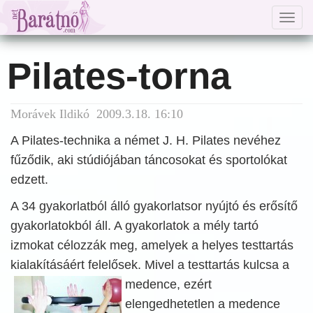
Togg
navig
Pilates-torna
Morávek Ildikó 2009.3.18. 16:10
A Pilates-technika a német J. H. Pilates nevéhez
fűződik, aki stúdiójában táncosokat és sportolókat
edzett.
A 34 gyakorlatból álló gyakorlatsor nyújtó és erősítő
gyakorlatokból áll. A gyakorlatok a mély tartó
izmokat célozzák meg, amelyek a helyes testtartás
kialakításáért felelősek. Mivel a testtartás kulcsa a
medence, ezért
elengedhetetlen a medence