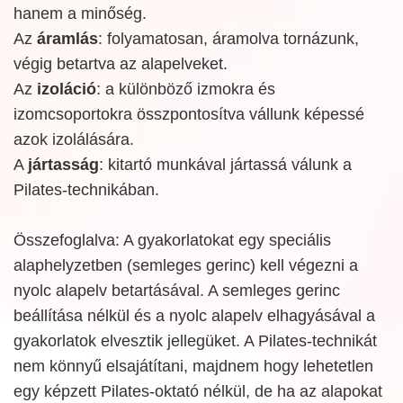
hanem a minőség.
Az
áramlás
: folyamatosan, áramolva tornázunk,
végig betartva az alapelveket.
Az
izoláció
: a különböző izmokra és
izomcsoportokra összpontosítva vállunk képessé
azok izolálására.
A
jártasság
: kitartó munkával jártassá válunk a
Pilates-technikában.
Összefoglalva: A gyakorlatokat egy speciális
alaphelyzetben (semleges gerinc) kell végezni a
nyolc alapelv betartásával. A semleges gerinc
beállítása nélkül és a nyolc alapelv elhagyásával a
gyakorlatok elvesztik jellegüket. A Pilates-technikát
nem könnyű elsajátítani, majdnem hogy lehetetlen
egy képzett Pilates-oktató nélkül, de ha az alapokat