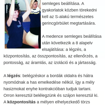
semleges beállítása. A
gyakorlatok közben törekedni
kell az S-alakú természetes
gerincgörbület megtartására.
A medence semleges beállítása
után következik a 8 alapelv
elsajátítása: a légzés, a
központosítás, az összpontosítás, az ellenőrzés, a
pontosság, az áramlás, az izoláció és a jártasság.
A
légzés
: belégzéskor a bordák oldalra és hátra
nyomódnak a has emelkedése nélkül, így a mély
hasizmokat enyhe kontrakcióban tudjuk tartani.
Orron keresztül belélegzünk és szájon keresztül ki.
A
központosítás
a mélyen elhelyezkedő törzs