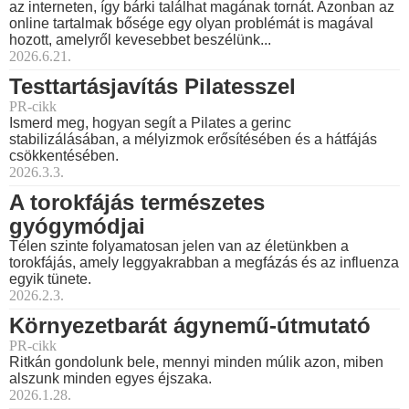
az interneten, így bárki találhat magának tornát. Azonban az
online tartalmak bősége egy olyan problémát is magával
hozott, amelyről kevesebbet beszélünk...
2026.6.21.
Testtartásjavítás Pilatesszel
PR-cikk
Ismerd meg, hogyan segít a Pilates a gerinc
stabilizálásában, a mélyizmok erősítésében és a hátfájás
csökkentésében.
2026.3.3.
A torokfájás természetes
gyógymódjai
Télen szinte folyamatosan jelen van az életünkben a
torokfájás, amely leggyakrabban a megfázás és az influenza
egyik tünete.
2026.2.3.
Környezetbarát ágynemű-útmutató
PR-cikk
Ritkán gondolunk bele, mennyi minden múlik azon, miben
alszunk minden egyes éjszaka.
2026.1.28.