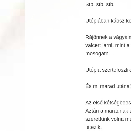
Stb. stb. stb.
Utópiában káosz kezd
Rájönnek a vágyálm
valcert járni, mint
mosogatni…
Utópia szertefoszli
És mi marad utána
Az első kétségbees
Aztán a maradnak a 
szerettünk volna m
létezik.