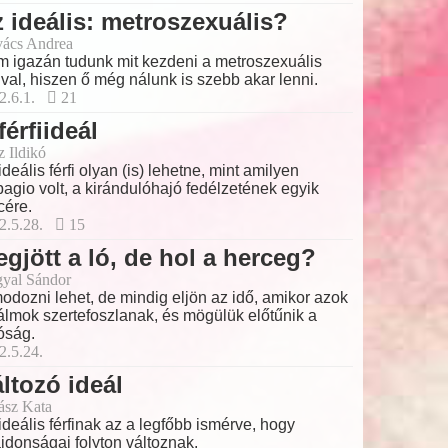
 ideális: metroszexuális?
ács Andrea
 igazán tudunk mit kezdeni a metroszexuális
fival, hiszen ő még nálunk is szebb akar lenni.
2.6.1.
21
férfiideál
z Ildikó
ideális férfi olyan (is) lehetne, mint amilyen
agio volt, a kirándulóhajó fedélzetének egyik
cére.
2.5.28.
15
gjött a ló, de hol a herceg?
yal Sándor
odozni lehet, de mindig eljön az idő, amikor azok
álmok szertefoszlanak, és mögülük előtűnik a
óság.
2.5.24.
ltozó ideál
ász Kata
ideális férfinak az a legfőbb ismérve, hogy
ajdonságai folyton változnak.