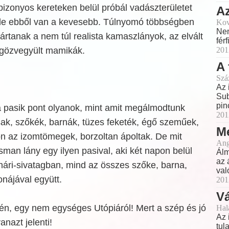
bizonyos kereteken belül próbál vadászterületet
Az
 de ebből van a kevesebb. Túlnyomó többségben
Kov
Nem
yártanak a nem túl realista kamaszlányok, az elvált
fér
gözvegyült mamikák.
201
A 
Szá
Az 
Sub
pin
 pasik pont olyanok, mint amit megálmodtunk
201
, szőkék, barnák, tüzes feketék, égő szeműek,
Me
n az izomtömegek, borzoltan ápoltak. De mit
Ang
sman lány egy ilyen pasival, aki két napon belül
Álm
az 
hári-sivatagban, mind az összes szőke, barna,
val
onájával együtt.
201
Vá
én, egy nem egységes Utópiáról! Mert a szép és jó
Hal
Az 
nazt jelenti!
tul