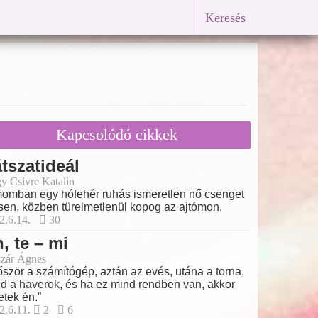
Keresés
Kapcsolódó cikkek
tszatideál
y Csivre Katalin
omban egy hófehér ruhás ismeretlen nő csenget
sen, közben türelmetlenül kopog az ajtómon.
2.6.14.
30
, te – mi
zár Ágnes
őször a számítógép, aztán az evés, utána a torna,
d a haverok, és ha ez mind rendben van, akkor
etek én.”
2.6.11.
2
6