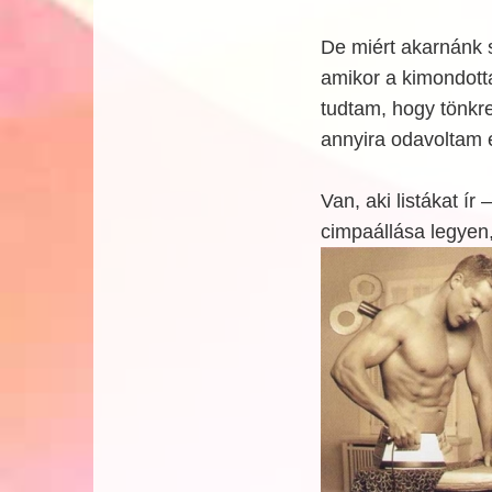
De miért akarnánk 
amikor a kimondotta
tudtam, hogy tönkr
annyira odavoltam é
Van, aki listákat ír
cimpaállása legyen,