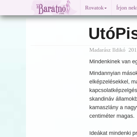
Rovatok
Írjon ne
UtóPi
Madarász Ildikó 2012
Mindenkinek van egy
Mindannyian mások
elképzelésekkel, m
kapcsolatképzelgés
skandináv államokb
kamaszlány a nagy
centiméter magas.
Ideákat mindenki pr