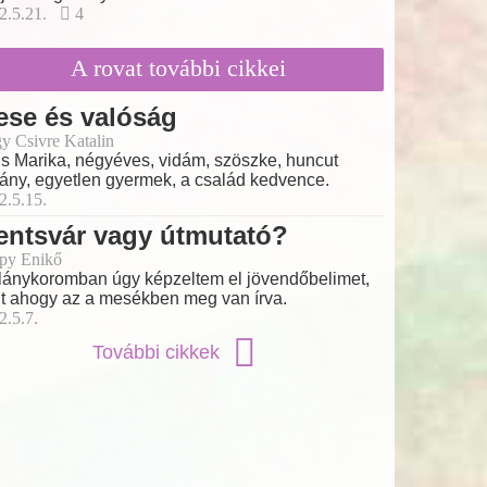
2.5.21.
4
A rovat további cikkei
ese és valóság
y Csivre Katalin
is Marika, négyéves, vidám, szöszke, huncut
lány, egyetlen gyermek, a család kedvence.
2.5.15.
entsvár vagy útmutató?
py Enikő
lánykoromban úgy képzeltem el jövendőbelimet,
t ahogy az a mesékben meg van írva.
2.5.7.
További cikkek