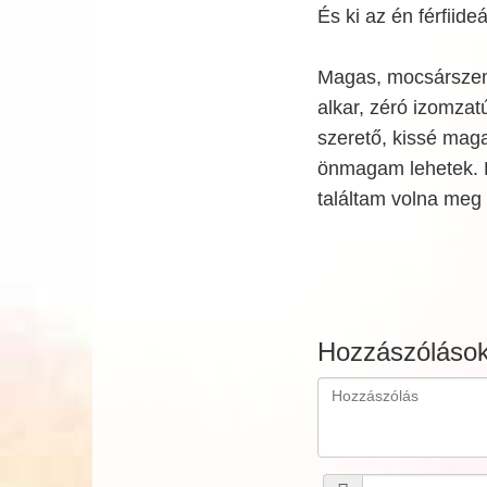
És ki az én férfiid
Magas, mocsárszemű
alkar, zéró izomzat
szerető, kissé maga
önmagam lehetek. K
találtam volna meg
Hozzászóláso