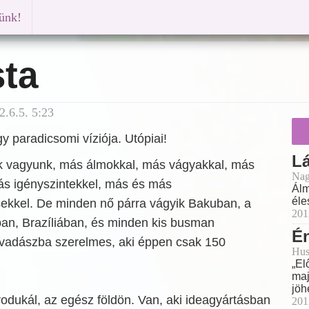
künk!
sta
.6.5. 5:23
 paradicsomi víziója. Utópiai!
Lá
 vagyunk, más álmokkal, más vágyakkal, más
Nag
ás igényszintekkel, más és más
Álm
éle
ekkel. De minden nő párra vágyik Bakuban, a
201
an, Brazíliában, és minden kis busman
Én
vadászba szerelmes, aki éppen csak 150
Hus
„El
maj
jöh
odukál, az egész földön. Van, aki ideagyártásban
201