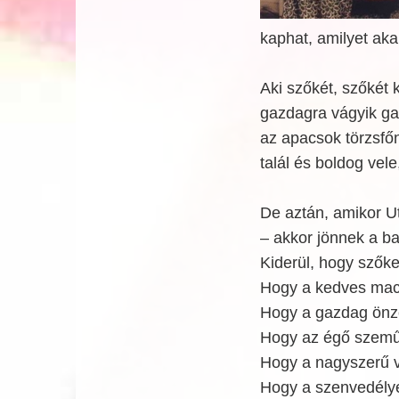
kaphat, amilyet aka
Aki szőkét, szőkét 
gazdagra vágyik ga
az apacsok törzsfő
talál és boldog vele
De aztán, amikor 
– akkor jönnek a ba
Kiderül, hogy szőke
Hogy a kedves mackó
Hogy a gazdag önző
Hogy az égő szemű 
Hogy a nagyszerű v
Hogy a szenvedély