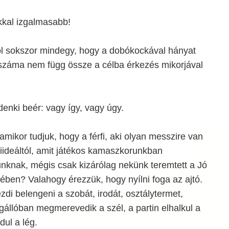
kkal izgalmasabb!
ol sokszor mindegy, hogy a dobókockával hányat
száma nem függ össze a célba érkezés mikorjával
enki beér: vagy így, vagy úgy.
amikor tudjuk, hogy a férfi, aki olyan messzire van
rfiideáltól, amit játékos kamaszkorunkban
nak, mégis csak kizárólag nekünk teremtett a Jó
vében? Valahogy érezzük, hogy nyílni foga az ajtó.
zdi belengeni a szobát, irodát, osztálytermet,
állóban megmerevedik a szél, a partin elhalkul a
dul a lég.