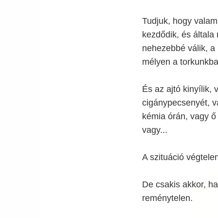
Tudjuk, hogy valam
kezdődik, és általa
nehezebbé válik, a 
mélyen a torkunkb
És az ajtó kinyílik,
cigánypecsenyét, va
kémia órán, vagy ő 
vagy...
A szituáció végtele
De csakis akkor, ha
reménytelen.