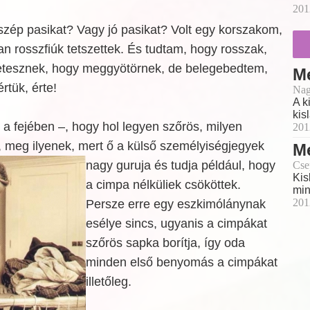
201
szép pasikat? Vagy jó pasikat? Volt egy korszakom,
n rosszfiúk tetszettek. És tudtam, hogy rosszak,
etesznek, hogy meggyötörnek, de belegebedtem,
M
rtük, érte!
Nag
A k
kis
 – a fejében –, hogy hol legyen szőrös, milyen
201
 meg ilyenek, mert ő a külső
személyiségjegyek
M
nagy guruja és tudja például, hogy
Cse
Kis
a cimpa nélküliek csököttek.
min
201
Persze erre egy eszkimólánynak
esélye sincs, ugyanis a cimpákat
szőrös sapka borítja, így oda
minden első benyomás a cimpákat
illetőleg.