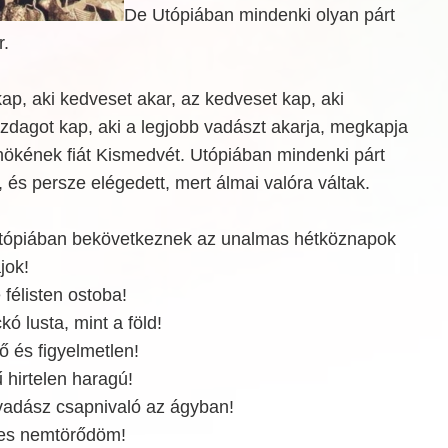
De Utópiában mindenki olyan párt
r.
kap, aki kedveset akar, az kedveset kap, aki
zdagot kap, aki a legjobb vadászt akarja, megkapja
nökének fiát Kismedvét. Utópiában mindenki párt
, és persze elégedett, mert álmai valóra váltak.
Utópiában bekövetkeznek az unalmas hétköznapok
jok!
 félisten ostoba!
 lusta, mint a föld!
 és figyelmetlen!
hirtelen haragú!
adász csapnivaló az ágyban!
es nemtörődöm!