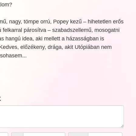
eálom?
, nagy, tömpe orrú, Popey kezű – hihetetlen erős
ú felkarral párosítva – szabadszellemű, mosogatni
s hangú idea, aki mellett a házasságban is
edves, előzékeny, drága, akit Utópiában nem
 sohasem...
k