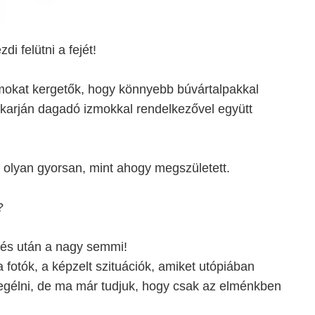
i felütni a fejét!
okat kergetők, hogy könnyebb búvártalpakkal
 a karján dagadó izmokkal rendelkezővel együtt
k olyan gyorsan, mint ahogy megszületett.
?
és után a nagy semmi!
fotók, a képzelt szituációk, amiket utópiában
egélni, de ma már tudjuk, hogy csak az elménkben