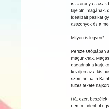
is szerény és csak 
kijelölni magának,
idealizált pasikat g
asszonyok és a me
Milyen is legyen?
Persze Utópiában a
magunknak. Magasak
dagadnak a karjuko
kezdjen az a kis bu
szomjan hal a Kala
tüzes fekete hajkor
Hát ezért beszélek 
nem mindenhol ugya