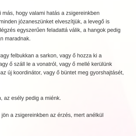
i más, hogy valami hatás a zsigereinkben
 minden józaneszünket elveszítjük, a levegő is
légzés egyszerűen feladattá válik, a hangok pedig
an maradnak.
 vagy felbukkan a sarkon, vagy ő hozza ki a
gy ő száll le a vonatról, vagy ő mellé kerülünk
az új koordinátor, vagy ő büntet meg gyorshajtásét,
n, az esély pedig a miénk.
 jön a zsigereinkben az érzés, mert anélkül