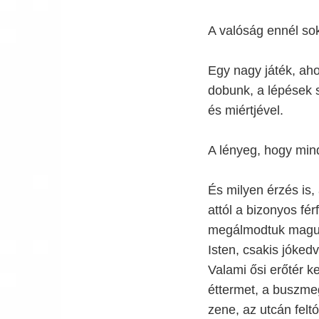
A valóság ennél so
Egy nagy játék, ah
dobunk, a lépések 
és miértjével.
A lényeg, hogy mind
És milyen érzés is, 
attól a bizonyos fé
megálmodtuk magunk
Isten, csakis jóked
Valami ősi erőtér ke
éttermet, a buszmeg
zene, az utcán feltó