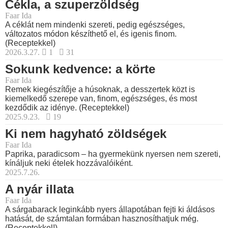
Cékla, a szuperzöldség
Faar Ida
A céklát nem mindenki szereti, pedig egészséges,
változatos módon készíthető el, és igenis finom.
(Receptekkel)
2026.3.27.
1
31
Sokunk kedvence: a körte
Faar Ida
Remek kiegészítője a húsoknak, a desszertek közt is
kiemelkedő szerepe van, finom, egészséges, és most
kezdődik az idénye. (Receptekkel)
2025.9.23.
19
Ki nem hagyható zöldségek
Faar Ida
Paprika, paradicsom – ha gyermekünk nyersen nem szereti,
kínáljuk neki ételek hozzávalóiként.
2025.7.26.
A nyár illata
Faar Ida
A sárgabarack leginkább nyers állapotában fejti ki áldásos
hatását, de számtalan formában hasznosíthatjuk még.
(Receptekkel!)