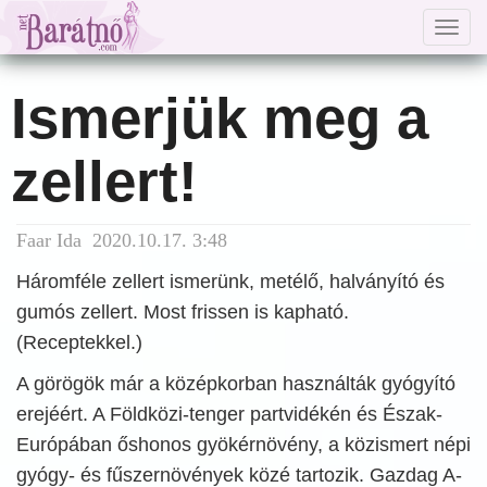
Togg
navig
Ismerjük meg a
zellert!
Faar Ida 2020.10.17. 3:48
Háromféle zellert ismerünk, metélő, halványító és
gumós zellert. Most frissen is kapható.
(Receptekkel.)
A görögök már a középkorban használták gyógyító
erejéért. A Földközi-tenger partvidékén és Észak-
Európában őshonos gyökérnövény, a közismert népi
gyógy- és fűszernövények közé tartozik. Gazdag A-