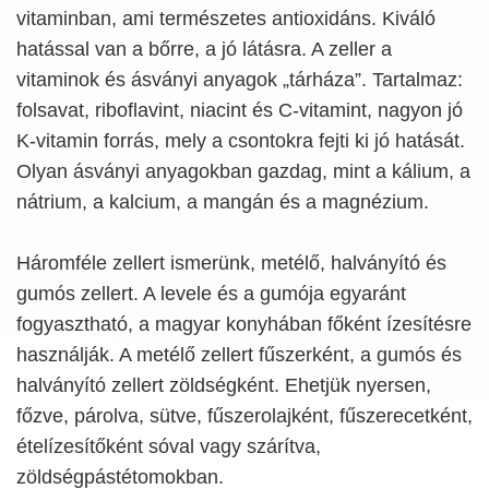
vitaminban, ami természetes antioxidáns. Kiváló
hatással van a bőrre, a jó látásra. A zeller a
vitaminok és ásványi anyagok „tárháza”. Tartalmaz:
folsavat, riboflavint, niacint és C-vitamint, nagyon jó
K-vitamin forrás, mely a csontokra fejti ki jó hatását.
Olyan ásványi anyagokban gazdag, mint a kálium, a
nátrium, a kalcium, a mangán és a magnézium.
Háromféle zellert ismerünk, metélő, halványító és
gumós zellert. A levele és a gumója egyaránt
fogyasztható, a magyar konyhában főként ízesítésre
használják. A metélő zellert fűszerként, a gumós és
halványító zellert zöldségként. Ehetjük nyersen,
főzve, párolva, sütve, fűszerolajként, fűszerecetként,
ételízesítőként sóval vagy szárítva,
zöldségpástétomokban.