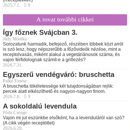
2025.7.1.
9
A rovat további cikkei
Így főznek Svájcban 3.
Jády Mónika
Sorozatunk harmadik, befejező, részében többek közt arról
is szó lesz, hogy népszerűbb a főzővideók nézése, mint a
receptolvasás, miként alakul a vegetáriánusok száma, és
vajon férfidolognak számít-e a grillezés?
2026.7.31.
Egyszerű vendégváró: bruschetta
Palkó Emese
A bruschetta tökéletessége két tulajdonságában rejlik:
percek alatt elkészíthető és nagyon-nagyon finom.
2026.7.8.
9
A sokoldalú levendula
Póda Csenge
Vajon mi jut eszünkbe elsőként, ha a levenduláról van szó?
(A cikk végén receptötlet)
2026.6.20.