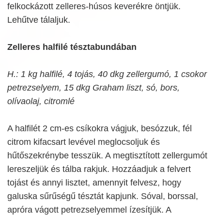
felkockázott zelleres-húsos keverékre öntjük.
Lehűtve tálaljuk.
Zelleres halfilé tésztabundában
H.: 1 kg halfilé, 4 tojás, 40 dkg zellergumó, 1 csokor
petrezselyem, 15 dkg Graham liszt, só, bors,
olívaolaj, citromlé
A halfilét 2 cm-es csíkokra vágjuk, besózzuk, fél
citrom kifacsart levével meglocsoljuk és
hűtőszekrénybe tesszük. A megtisztított zellergumót
lereszeljük és tálba rakjuk. Hozzáadjuk a felvert
tojást és annyi lisztet, amennyit felvesz, hogy
galuska sűrűségű tésztát kapjunk. Sóval, borssal,
apróra vágott petrezselyemmel ízesítjük. A