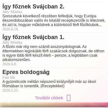
Így főznek Svájcban 2.
Jády Mónika
Sorozatunk következő részében felfedjük, hogy Európa
ékszerdobozában valós és kitalált receptszerzők is léteznek,
és azt is, hogyan működnek a különböző férfi főzőklubok...
2026.6.18.
Így főznek Svájcban 1.
Jády Mónika
A főzés már rég nem számít asszonydolognak. Az
éttermekben leginkább férfi szakácsok dolgoznak, de otthon
is egyre több férfi készít ételt – persze, a legtöbben csak
alkalomszerűen.
2026.6.8.
Epres boldogság
Faar Ida
A gyümölcsök méltán népszerű királynőjét már az ókori
Rómában is ismerték. (Receptekkel)
2026.5.25.
További cikkek