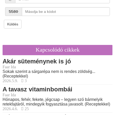
Küldés
Kapcsolódó cikkek
Akár süteménynek is jó
Faar Ida
Sokak szerint a sárgarépa nem is rendes zöldség...
(Receptekkel)
2026.5.9.
3
A tavasz vitaminbombái
Faar Ida
Hónapos, fehér, fekete, jégcsap – legyen szó bármelyik
retekfajtáról, mindegyik fogyasztása javasolt. (Receptekkel)
2026.4.6.
25