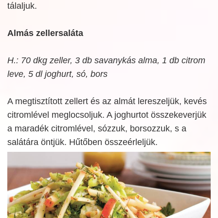
tálaljuk.
Almás zellersaláta
H.: 70 dkg zeller, 3 db savanykás alma, 1 db citrom
leve, 5 dl joghurt, só, bors
A megtisztított zellert és az almát lereszeljük, kevés
citromlével meglocsoljuk. A joghurtot összekeverjük
a maradék citromlével, sózzuk, borsozzuk, s a
salátára öntjük. Hűtőben összeérleljük.