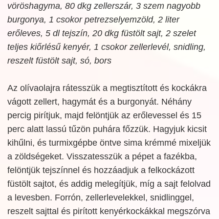
vöröshagyma, 80 dkg zellerszár, 3 szem nagyobb
burgonya, 1 csokor petrezselyemzöld, 2 liter
erőleves, 5 dl tejszín, 20 dkg füstölt sajt, 2 szelet
teljes kiőrlésű kenyér, 1 csokor zellerlevél, snidling,
reszelt füstölt sajt, só, bors
Az olívaolajra rátesszük a megtisztított és kockákra
vágott zellert, hagymát és a burgonyát. Néhány
percig pirítjuk, majd felöntjük az erőlevessel és 15
perc alatt lassú tűzön puhára főzzük. Hagyjuk kicsit
kihűlni, és turmixgépbe öntve sima krémmé mixeljük
a zöldségeket. Visszatesszük a pépet a fazékba,
felöntjük tejszínnel és hozzáadjuk a felkockázott
füstölt sajtot, és addig melegítjük, míg a sajt felolvad
a levesben. Forrón, zellerlevelekkel, snidlinggel,
reszelt sajttal és pirított kenyérkockákkal megszórva