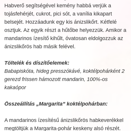
Habverő segítségével kemény habbá verjük a
tojásfehérjét, cukrot, pici sót, a vanília kikapart
belsejét. Hozzáadunk egy kis ánizslikőrt. Kétfelé
osztjuk. Az egyik részt a hűtőbe helyezzük. Amikor a
mandarinos ízesítő kihűlt, óvatosan eldolgozzuk az
ánizslikőrös hab másik felével.
Töltelék és díszítőelemek:
Babapiskóta, hideg presszókávé, koktélpohárként 2
gerezd frissen hámozott mandarin, 100%-os
kakaópor
Összeállítás „Margarita” koktélpohárban:
A mandarinos ízesítésű ánizslikőrös habkeverékkel
megtöltjük a Margarita-pohár keskeny alsó részét.