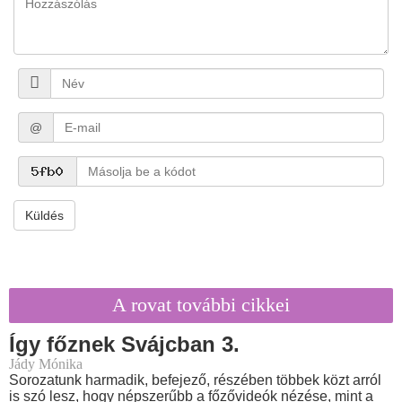
@
Küldés
A rovat további cikkei
Így főznek Svájcban 3.
Jády Mónika
Sorozatunk harmadik, befejező, részében többek közt arról
is szó lesz, hogy népszerűbb a főzővideók nézése, mint a