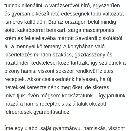
tudnak ellenállni. A varázserővel bíró, egyszerűen
és gyorsan elkészíthető édességnek több változata
ismerős külföldön. Bár az országon belül mindig
sötét kakaóporral betakart, sárga mascarponés
krém és feketekávéba mártott Savoiardi piskótából
áll a mennyei költemény. A konyhában való
kísérletezés minden szakács, gazdasszony és
házitündér kedvtelései közé tartozik; így születnek a
bizony hamis, viszont sokszor rendkívül ízletes
receptek. Akkor cselekednénk helyesen, ha új
nevekkel keresztelnénk meg őket, de sikeres
mivoltjuk lévén mégsem kockáztatunk – így járulunk
hozzá a hamis receptek s az általuk okozott
félreértések gyarapításához.
Íme egy újabb, saját gyártmányú, hamiskás, viszont