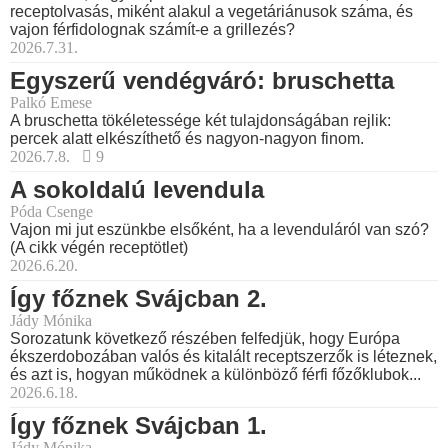
receptolvasás, miként alakul a vegetáriánusok száma, és
vajon férfidolognak számít-e a grillezés?
2026.7.31.
Egyszerű vendégváró: bruschetta
Palkó Emese
A bruschetta tökéletessége két tulajdonságában rejlik:
percek alatt elkészíthető és nagyon-nagyon finom.
2026.7.8.
9
A sokoldalú levendula
Póda Csenge
Vajon mi jut eszünkbe elsőként, ha a levenduláról van szó?
(A cikk végén receptötlet)
2026.6.20.
Így főznek Svájcban 2.
Jády Mónika
Sorozatunk következő részében felfedjük, hogy Európa
ékszerdobozában valós és kitalált receptszerzők is léteznek,
és azt is, hogyan működnek a különböző férfi főzőklubok...
2026.6.18.
Így főznek Svájcban 1.
Jády Mónika