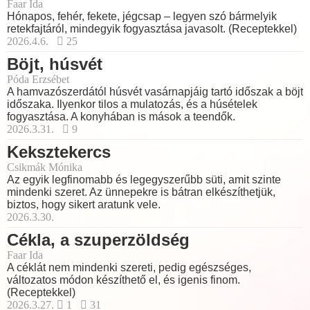
Faar Ida
Hónapos, fehér, fekete, jégcsap – legyen szó bármelyik
retekfajtáról, mindegyik fogyasztása javasolt. (Receptekkel)
2026.4.6.
25
Böjt, húsvét
Póda Erzsébet
A hamvazószerdától húsvét vasárnapjáig tartó időszak a böjt
időszaka. Ilyenkor tilos a mulatozás, és a húsételek
fogyasztása. A konyhában is mások a teendők.
2026.3.31.
9
Keksztekercs
Csikmák Mónika
Az egyik legfinomabb és legegyszerűbb süti, amit szinte
mindenki szeret. Az ünnepekre is bátran elkészíthetjük,
biztos, hogy sikert aratunk vele.
2026.3.30.
Cékla, a szuperzöldség
Faar Ida
A céklát nem mindenki szereti, pedig egészséges,
változatos módon készíthető el, és igenis finom.
(Receptekkel)
2026.3.27.
1
31