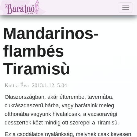
Togg
navig
Mandarinos-
flambés
Tiramisù
Kottra Éva 2013.1.12. 5:04
Olaszországban, akár étterembe, tavernába,
cukrászdaszerű bárba, vagy barátaink meleg
otthonába vagyunk hivatalosak, a vacsoravégi
desszertek közt mindig ott szerepel a Tiramisù.
Ez a csodálatos nyalánkság, melynek csak kevesen