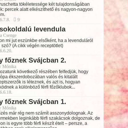
ruschetta tökéletessége két tulajdonságában
lik: percek alatt elkészíthető és nagyon-nagyon
om.
6.7.8.
9
sokoldalú levendula
a Csenge
on mi jut eszünkbe elsőként, ha a levenduláról
 szó? (A cikk végén receptötlet)
6.6.20.
y főznek Svájcban 2.
y Mónika
ozatunk következő részében felfedjük, hogy
ópa ékszerdobozában valós és kitalált
eptszerzők is léteznek, és azt is, hogyan
ödnek a különböző férfi főzőklubok...
6.6.18.
y főznek Svájcban 1.
y Mónika
őzés már rég nem számít asszonydolognak. Az
ermekben leginkább férfi szakácsok dolgoznak, de
hon is egyre több férfi készít ételt – persze, a