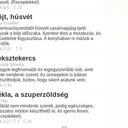
asolt. (Receptekkel)
6.4.6.
25
jt, húsvét
a Erzsébet
amvazószerdától húsvét vasárnapjáig tartó
szak a böjt időszaka. Ilyenkor tilos a mulatozás, és
úsételek fogyasztása. A konyhában is mások a
ndők.
6.3.31.
9
ksztekercs
kmák Mónika
egyik legfinomabb és legegyszerűbb süti, amit
nte mindenki szeret. Az ünnepekre is bátran
észíthetjük, biztos, hogy sikert aratunk vele.
6.3.30.
kla, a szuperzöldség
r Ida
éklát nem mindenki szereti, pedig egészséges,
tozatos módon készíthető el, és igenis finom.
ceptekkel)
6.3.27.
1
31