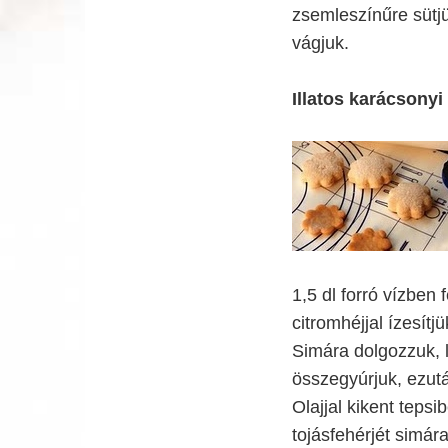
zsemleszínűre sütjü
vágjuk.
Illatos karácsony
1,5 dl forró vízben f
citromhéjjal ízesítjü
Simára dolgozzuk, l
összegyúrjuk, ezután
Olajjal kikent tepsi
tojásfehérjét simára