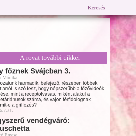
Keresés
A rovat további cikkei
y főznek Svájcban 3.
y Mónika
ozatunk harmadik, befejező, részében többek
t arról is szó lesz, hogy népszerűbb a főzővideók
ése, mint a receptolvasás, miként alakul a
etáriánusok száma, és vajon férfidolognak
mít-e a grillezés?
6.7.31.
gyszerű vendégváró:
uschetta
kó Emese