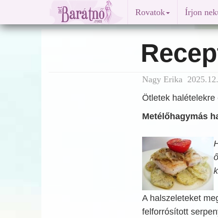
Rovatok
Írjon ne
Recep
Nagy Erika 2025.12.
Ötletek halételekr
Metélőhagymás hal
H
ő
k
A halszeleteket meg
felforrósított serp