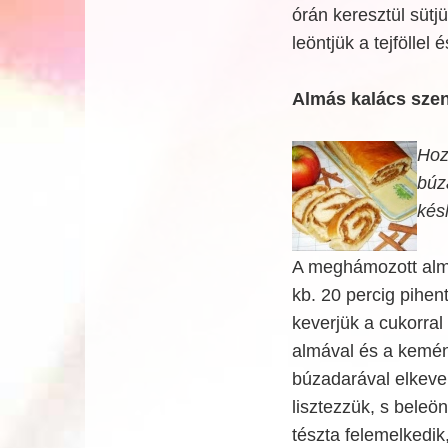
órán keresztül sütj
leöntjük a tejföllel 
Almás kalács szen
Hoz
búz
késh
A meghámozott almát
kb. 20 percig pihent
keverjük a cukorral
almával és a kemén
búzadarával elkevert
lisztezzük, s beleö
tészta felemelkedik