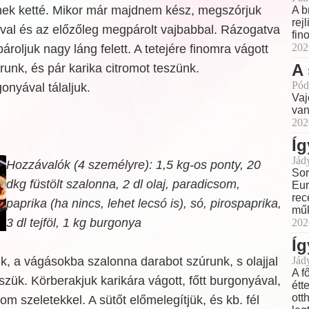
nek ketté. Mikor már majdnem kész, megszórjuk
A b
rej
óval és az előzőleg megpárolt vajbabbal. Rázogatva
fin
202
ároljuk nagy láng felett. A tetejére finomra vágott
A 
unk, és pár karika citromot teszünk.
Pód
nyával tálaljuk.
Vaj
van
202
Íg
Jád
Hozzávalók (4 személyre): 1,5 kg-os ponty, 20
Sor
dkg füstölt szalonna, 2 dl olaj, paradicsom,
Eur
rec
paprika (ha nincs, lehet lecsó is), só, pirospaprika,
műk
3 dl tejföl, 1 kg burgonya
202
Íg
, a vágásokba szalonna darabot szúrunk, s olajjal
Jád
A f
szük. Körberakjuk karikára vágott, főtt burgonyával,
étt
ott
m szeletekkel. A sütőt előmelegítjük, és kb. fél