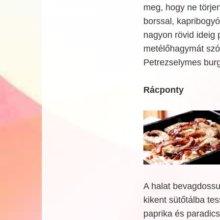
meg, hogy ne törje
borssal, kapribogy
nagyon rövid ideig p
metélőhagymát szór
Petrezselymes burgo
Rácponty
A halat bevagdossuk
kikent sütőtálba tes
paprika és paradicso