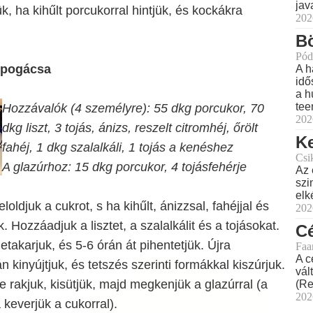
jav
k, ha kihűlt porcukorral hintjük, és kockákra
202
Bö
Pód
i pogácsa
A h
idő
a h
tee
Hozzávalók (4 személyre): 55 dkg porcukor, 70
202
dkg liszt, 3 tojás, ánizs, reszelt citromhéj, őrölt
Ke
fahéj, 1 dkg szalalkáli, 1 tojás a kenéshez
Csi
A glazúrhoz: 15 dkg porcukor, 4 tojásfehérje
Az 
szi
elk
eloldjuk a cukrot, s ha kihűlt, ánizzsal, fahéjjal és
202
k. Hozzáadjuk a lisztet, a szalalkálit és a tojásokat.
Cé
etakarjuk, és 5-6 órán át pihentetjük. Újra
Faa
A c
 kinyújtjuk, és tetszés szerinti formákkal kiszúrjuk.
vál
be rakjuk, kisütjük, majd megkenjük a glazúrral (a
(Re
202
 keverjük a cukorral).