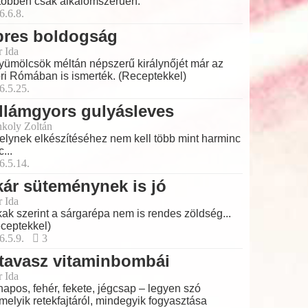
többen csak alkalomszerűen.
6.6.8.
pres boldogság
r Ida
yümölcsök méltán népszerű királynőjét már az
ri Rómában is ismerték. (Receptekkel)
6.5.25.
llámgyors gulyásleves
koly Zoltán
lynek elkészítéséhez nem kell több mint harminc
...
6.5.14.
ár süteménynek is jó
r Ida
ak szerint a sárgarépa nem is rendes zöldség...
ceptekkel)
6.5.9.
3
tavasz vitaminbombái
r Ida
apos, fehér, fekete, jégcsap – legyen szó
melyik retekfajtáról, mindegyik fogyasztása