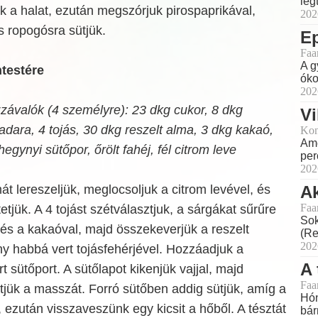
leg
ük a halat, ezután megszórjuk pirospaprikával,
202
és ropogósra sütjük.
E
Faa
A g
testére
óko
202
závalók (4 személyre): 23 dkg cukor, 8 dkg
Vi
adara, 4 tojás, 30 dkg reszelt alma, 3 dkg kakaó,
Kon
Ame
egynyi sütőpor, őrölt fahéj, fél citrom leve
perc
202
 lereszeljük, meglocsoljuk a citrom levével, és
Ak
Faa
etjük. A 4 tojást szétválasztjuk, a sárgákat sűrűre
Sok
 és a kakaóval, majd összekeverjük a reszelt
(Re
202
y habbá vert tojásfehérjével. Hozzáadjuk a
A 
 sütőport. A sütőlapot kikenjük vajjal, majd
Faa
ntjük a masszát. Forró sütőben addig sütjük, amíg a
Hón
, ezután visszaveszünk egy kicsit a hőből. A tésztát
bár