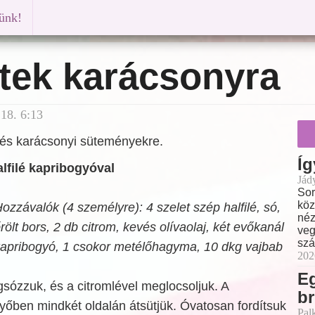
künk!
tek karácsonyra
18. 6:13
e és karácsonyi süteményekre.
Íg
filé kapribogyóval
Jád
Sor
köz
ozzávalók (4 személyre): 4 szelet szép halfilé, só,
néz
rölt bors, 2 db citrom, kevés olívaolaj, két evőkanál
veg
szá
apribogyó, 1 csokor metélőhagyma, 10 dkg vajbab
202
E
sózzuk, és a citromlével meglocsoljuk. A
br
enyőben mindkét oldalán átsütjük. Óvatosan fordítsuk
Pal