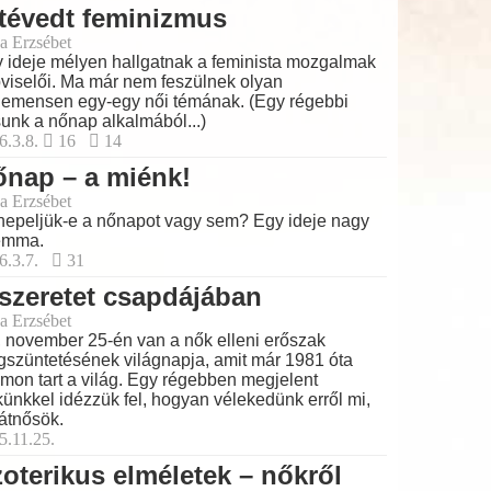
tévedt feminizmus
a Erzsébet
 ideje mélyen hallgatnak a feminista mozgalmak
viselői. Ma már nem feszülnek olyan
emensen egy-egy női témának. (Egy régebbi
sunk a nőnap alkalmából...)
6.3.8.
16
14
nap – a miénk!
a Erzsébet
epeljük-e a nőnapot vagy sem? Egy ideje nagy
emma.
6.3.7.
31
szeretet csapdájában
a Erzsébet
 november 25-én van a nők elleni erőszak
szüntetésének világnapja, amit már 1981 óta
mon tart a világ. Egy régebben megjelent
künkkel idézzük fel, hogyan vélekedünk erről mi,
átnősök.
5.11.25.
oterikus elméletek – nőkről