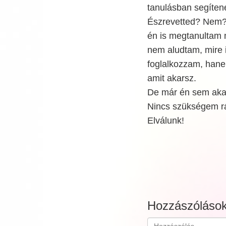
tanulásban segíte
Észrevetted? Nem? 
én is megtanultam 
nem aludtam, mire i
foglalkozzam, han
amit akarsz.
De már én sem akar
Nincs szükségem r
Elválunk!
Hozzászóláso