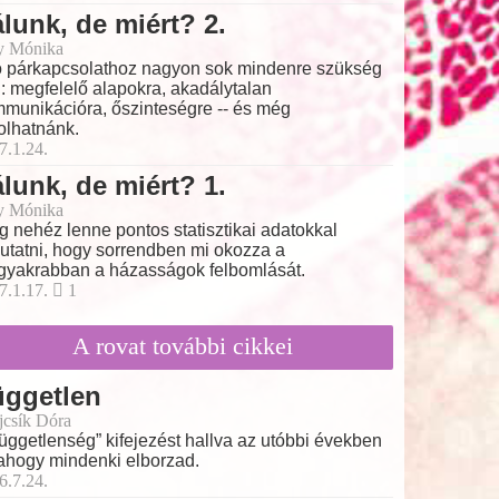
lunk, de miért? 2.
y Mónika
ó párkapcsolathoz nagyon sok mindenre szükség
: megfelelő alapokra, akadálytalan
munikációra, őszinteségre -- és még
olhatnánk.
7.1.24.
lunk, de miért? 1.
y Mónika
g nehéz lenne pontos statisztikai adatokkal
utatni, hogy sorrendben mi okozza a
gyakrabban a házasságok felbomlását.
7.1.17.
1
A rovat további cikkei
üggetlen
ajcsík Dóra
függetlenség” kifejezést hallva az utóbbi években
ahogy mindenki elborzad.
6.7.24.