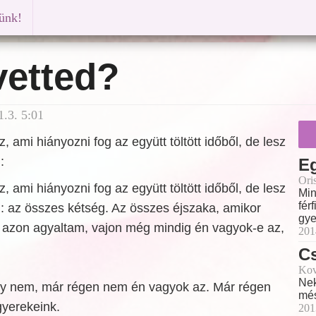
künk!
vetted?
.3. 5:01
 ami hiányozni fog az együtt töltött időből, de lesz
:
Eg
Ori
 ami hiányozni fog az együtt töltött időből, de lesz
Min
fér
: az összes kétség. Az összes éjszaka, amikor
gye
 azon agyaltam, vajon még mindig én vagyok-e az,
201
Cs
Kov
Nek
gy nem, már régen nem én vagyok az. Már régen
més
yerekeink.
201