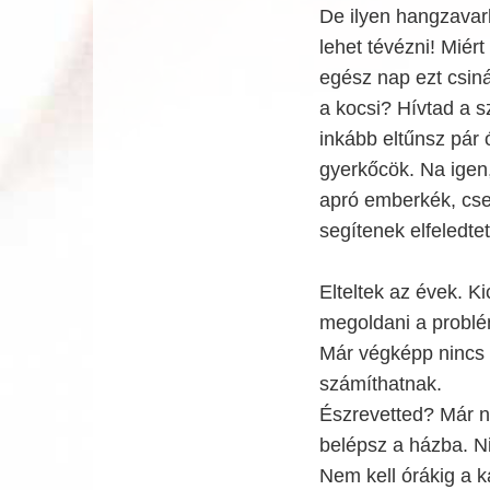
De ilyen hangzava
lehet tévézni! Miér
egész nap ezt csiná
a kocsi? Hívtad a s
inkább eltűnsz pár 
gyerkőcök. Na igen,
apró emberkék, cse
segítenek elfeledtetn
Elteltek az évek. K
megoldani a problém
Már végképp nincs 
számíthatnak.
Észrevetted? Már n
belépsz a házba. N
Nem kell órákig a 