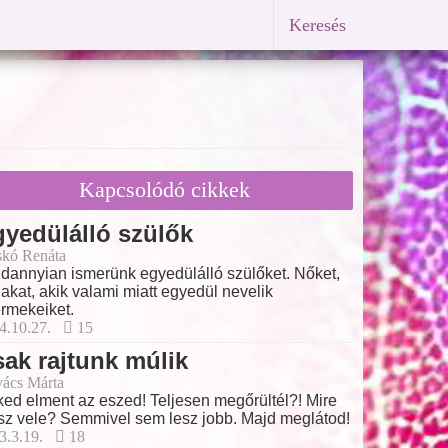
Keresés
Kapcsolódó cikkek
yedülálló szülők
skó Renáta
dannyian ismerünk egyedülálló szülőket. Nőket,
fiakat, akik valami miatt egyedül nevelik
rmekeiket.
4.10.27.
15
ak rajtunk múlik
ács Márta
ed elment az eszed! Teljesen megőrültél?! Mire
z vele? Semmivel sem lesz jobb. Majd meglátod!
3.3.19.
18