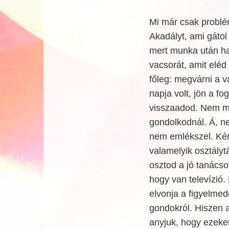
Mi már csak problé
Akadályt, ami gátol
mert munka után haz
vacsorát, amit eléd
főleg: megvárni a v
napja volt, jön a fo
visszaadod. Nem m
gondolkodnál. Á, n
nem emlékszel. Ké
valamelyik osztályt
osztod a jó tanácso
hogy van televízió.
elvonja a figyelmed
gondokról. Hiszen a
anyjuk, hogy ezeke