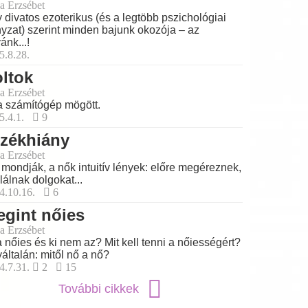
a Erzsébet
 divatos ezoterikus (és a legtöbb pszichológiai
nyzat) szerint minden bajunk okozója – az
ánk...!
5.8.28.
ltok
a Erzsébet
a számítógép mögött.
5.4.1.
9
rzékhiány
a Erzsébet
 mondják, a nők intuitív lények: előre megéreznek,
alálnak dolgokat...
4.10.16.
6
gint nőies
a Erzsébet
a nőies és ki nem az? Mit kell tenni a nőiességért?
általán: mitől nő a nő?
4.7.31.
2
15
További cikkek