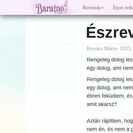
Rovatok
Írjon ne
Észre
Kovács Márta 2013.1
Rengeteg dolog lesz,
egy dolog, ami nem
Rengeteg dolog lesz,
egy dolog, ami nem
ébren feküdtem, és
amit akarsz?
Aztán rájöttem, ho
nem én, és nem a g