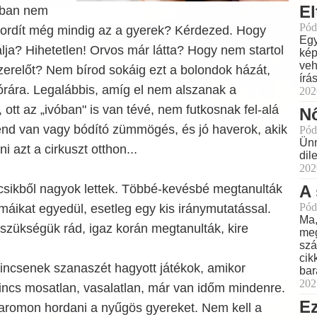
El
rban nem
Pód
t ordít még mindig az a gyerek? Kérdezed. Hogy
Egy
lja? Hihetetlen! Orvos már látta? Hogy nem startol
kép
veh
zerelőt? Nem bírod sokáig ezt a bolondok házát,
írá
órára. Legalábbis, amíg el nem alszanak a
202
 ott az „ivóban" is van tévé, nem futkosnak fel-alá
Nő
nd van vagy bódító zümmögés, és jó haverok, akik
Pód
Ünn
i azt a cirkuszt otthon...
dil
202
A 
icsikből nagyok lettek. Többé-kevésbé megtanulták
Pód
áikat egyedül, esetleg egy kis iránymutatással.
Ma,
szükségük rád, igaz korán megtanulták, kire
meg
szá
cik
incsenek szanaszét hagyott játékok, amikor
bar
202
incs mosatlan, vasalatlan, már van időm mindenre.
Ez
karomon hordani a nyűgös gyereket. Nem kell a