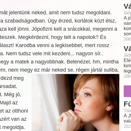
Vá
mát jelentünk neked, amit nem tudsz megoldani.
Jád
A j
 a szabadságodban. Úgy érzed, korlátok közt élsz,
van
a kell jönni. Jópofizni kell a srácokkal, megenni a
kom
sor
 teszek. Megkérdezni, hogy telt a napotok? És
200
álaszt! Karodba venni a legkisebbet, mert rossz
Vá
ga. Nem tudsz vele mit kezdeni... nagyon sír..
Jád
Elé
egy a matek a nagyobbnak. Belenézel, hm, mintha
kim
em, nem megy ez már neked se, régen jártál suliba,
leg
200
rdezd meg
ársadat,
t. Még jó,
 Majd az
F
Til
et az otthoni
A „
zért van az
val
202
t megoldja.