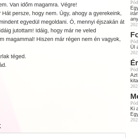
Pód
nem. Van időm magamra. Végre!
Egy
Hát persze, hogy nem. Úgy, ahogy a gyerekeink,
irá
any
mindent egyedül megoldani. Ó, mennyi éjszakán át
202
dáig jutottam! Idáig, hogy már ne veled
Fo
em magammal! Hiszen már régen nem én vagyok,
Pód
Ül 
202
lak téged.
É
ád.
Pód
Azt
kit
202
Me
Pód
Ki 
Egy
202
k