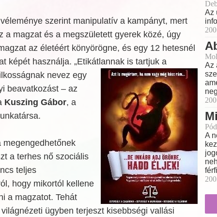
Deb
Az 
 véleménye szerint manipulatív a kampányt, mert
inf
200
sz a magzat és a megszületett gyerek közé, úgy
Ab
a magzat az életéért könyörögne, és egy 12 hetesnél
Mol
 képét használja. „Etikátlannak is tartjuk a
Az 
sze
ilkosságnak nevez egy
ame
yi beavatkozást – az
neg
200
a
Kuszing Gábor
, a
Mi
unkatársa.
Pód
A n
a megengedhetőnek
kez
jog
zt a terhes nő szociális
neh
ncs teljes
fér
200
l, hogy mikortól kellene
ni a magzatot. Tehát
ilágnézeti ügyben terjeszt kisebbségi vallási