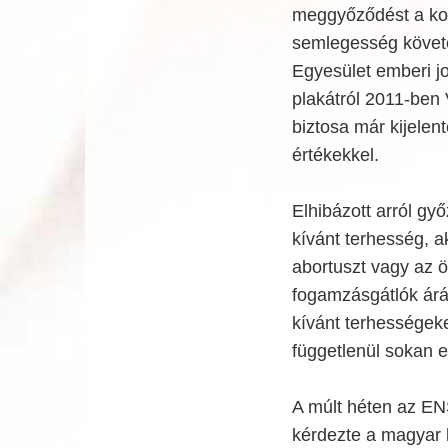
meggyőződést a kor
semlegesség köve
Egyesület emberi jog
plakátról 2011-ben 
biztosa már kijelen
értékekkel.
Elhibázott arról gy
kívánt terhesség, a
abortuszt vagy az ö
fogamzásgátlók árá
kívánt terhességeke
függetlenül sokan e
A múlt héten az EN
kérdezte a magyar k