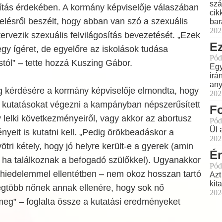
szá
sítás érdekében. A kormány képviselője válaszában
cik
velésről beszélt, hogy abban van szó a szexuális
bar
202
tervezik szexuális felvilágosítás bevezetését. „Ezek
Ez
gy ígéret, de egyelőre az iskolások tudása
Pód
tól” – tette hozzá Kuszing Gábor.
Egy
irá
any
 kérdésére a kormány képviselője elmondta, hogy
202
a kutatásokat végezni a kampányban népszerűsített
Fo
lelki következményeiről, vagy akkor az abortusz
Pód
Ül 
yeit is kutatni kell. „Pedig örökbeadáskor a
202
tri kétely, hogy jó helyre került-e a gyerek (amin
É
, ha találkoznak a befogadó szülőkkel). Ugyanakkor
Pód
zhiedelemmel ellentétben – nem okoz hosszan tartó
Azt
kit
legtöbb nőnek annak ellenére, hogy sok nő
202
meg” – foglalta össze a kutatási eredményeket