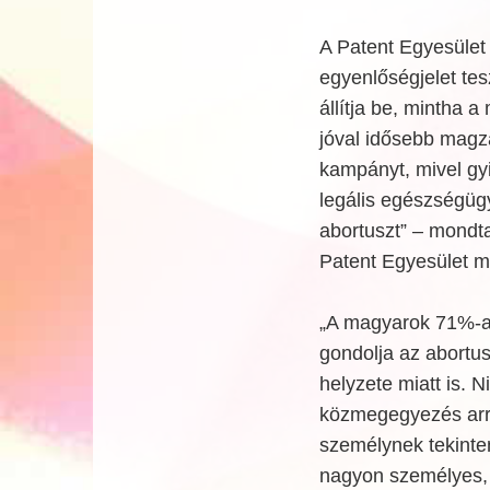
A Patent Egyesület
egyenlőségjelet te
állítja be, mintha 
jóval idősebb magzat
kampányt, mivel
gy
legális egészségüg
abortuszt” – mondt
Patent Egyesület m
„A magyarok 71%-
gondolja az abortus
helyzete miatt is. Ni
közmegegyezés arró
személynek tekinte
nagyon személyes, v