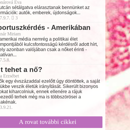
nárová Eva
utcán sétálgatva elárasztanak bennünket az
ormációk: autók, emberek, újdonságok...
7.9.7.
3
ortuszkérdés - Amerikában
nár Miriam
amerikai média nemrég a politikai élet
mpontjából kulcsfontosságú kérdésről adott hírt,
ly azonban valójában csak a nőket érinti -
atívan...
7.5.8.
t tehet a nő?
a Erzsébet
ők egy évszázaddal ezelőtt úgy döntöttek, a saját
ükbe veszik életük irányítását. Sikerült bizonyos
okat kiharcolniuk, ennek ellenére a rájuk
ezedő terhek még ma is többszörösei a
fiakénak.
3.9.21.
A rovat további cikkei