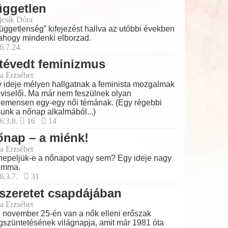
üggetlen
ajcsík Dóra
függetlenség” kifejezést hallva az utóbbi években
ahogy mindenki elborzad.
6.7.24.
tévedt feminizmus
a Erzsébet
 ideje mélyen hallgatnak a feminista mozgalmak
viselői. Ma már nem feszülnek olyan
emensen egy-egy női témának. (Egy régebbi
sunk a nőnap alkalmából...)
6.3.8.
16
14
nap – a miénk!
a Erzsébet
epeljük-e a nőnapot vagy sem? Egy ideje nagy
emma.
6.3.7.
31
szeretet csapdájában
a Erzsébet
 november 25-én van a nők elleni erőszak
szüntetésének világnapja, amit már 1981 óta