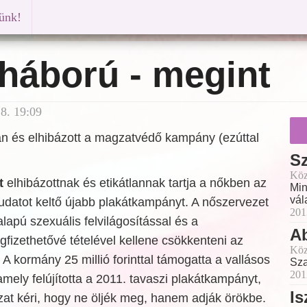
künk!
háború - megint
8. 19:09
lan és elhibázott a magzatvédő kampány (ezúttal
Sz
Köz
t
elhibázottnak és etikátlannak tartja a nőkben az
Min
vál
udatot keltő újabb plakátkampányt. A nőszervezet
201
alapú szexuális felvilágosítással és a
A
fizethetővé tételével kellene csökkenteni az
Köz
A kormány 25 millió forinttal támogatta a vallásos
Sza
201
amely felújította a 2011. tavaszi plakátkampányt,
Is
t kéri, hogy ne öljék meg, hanem adják örökbe.