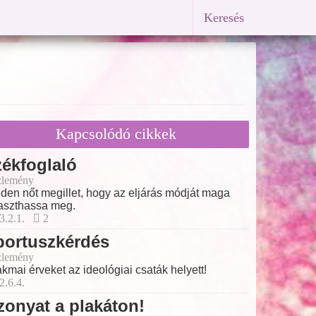
Keresés
Kapcsolódó cikkek
ékfoglaló
lemény
den nőt megillet, hogy az eljárás módját maga
aszthassa meg.
3.2.1.
2
bortuszkérdés
lemény
kmai érveket az ideológiai csaták helyett!
2.6.4.
zonyat a plakáton!