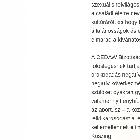
szexuális felvilágo
a családi életre ne
kultúráról, és hogy 
általánosságok és e
elmarad a kívánatos
A CEDAW Bizottság
fölöslegesnek tartj
örökbeadás negatív 
negatív következmén
szülőket gyakran gyö
valamennyit enyhít
az abortusz – a kö
lelki károsodást a 
kellemetlennek éli 
Kuszing.