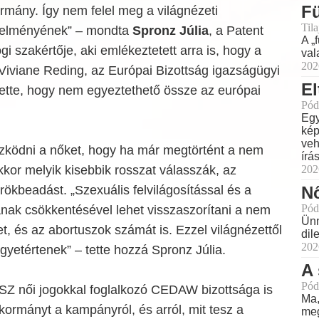
F
mány. Így nem felel meg a világnézeti
Til
telményének” – mondta
Spronz Júlia
, a Patent
A „
i szakértője, aki emlékeztetett arra is, hogy a
val
202
Viviane Reding, az Európai Bizottság igazságügyi
El
tette, hogy nem egyeztethető össze az európai
Pód
Egy
kép
veh
őzködni a nőket, hogy ha már megtörtént a nem
írá
202
kkor melyik kisebbik rosszat válasszák, az
Nő
rökbeadást. „Szexuális felvilágosítással és a
Pód
nak csökkentésével lehet visszaszorítani a nem
Ünn
t, és az abortuszok számát is. Ezzel világnézettől
dil
202
gyetértenek” – tette hozzá Spronz Júlia.
A 
Pód
SZ női jogokkal foglalkozó CEDAW bizottsága is
Ma,
ormányt a kampányról, és arról, mit tesz a
meg