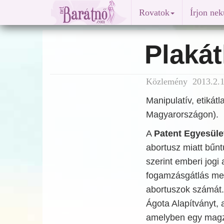
Rovatok
Írjon ne
Plakát
Közlemény 2013.2.1
Manipulatív, etikát
Magyarországon).
A
Patent Egyesüle
abortusz miatt bűnt
szerint emberi jogi 
fogamzásgátlás meg
abortuszok számát. 
Ágota Alapítványt, 
amelyben egy magza