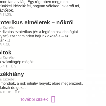
mon tart a világ. Egy régebben megjelent
künkkel idézzük fel, hogyan vélekedünk erről mi,
átnősök.
5.11.25.
oterikus elméletek – nőkről
a Erzsébet
 divatos ezoterikus (és a legtöbb pszichológiai
nyzat) szerint minden bajunk okozója – az
ánk...!
5.8.28.
ltok
a Erzsébet
a számítógép mögött.
5.4.1.
9
rzékhiány
a Erzsébet
 mondják, a nők intuitív lények: előre megéreznek,
alálnak dolgokat...
4.10.16.
6
További cikkek