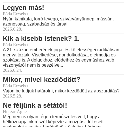
Legyen más!
Póda Erzsébet
Nyári kánikula, forró levegő, szivárványünnep, másság,
azonosság, szabadság és társai.
2026.6.28.
Kik a kisebb Istenek? 1.
Póda Erzsébet
A 21. század emberének jogai és kötelességei radikálisan
megváltoztak. Viselkedése, gondolkodása, életmódja és
szokásai is. A dolgokhoz, elődeihez és egymáshoz való
viszonyáról nem is beszélve...
2026.6.24.
Mikor, mivel kezdődött?
Póda Erzsébet
Vajon be tudjuk határolni, mikor kezdődött az abszurditás?
2026.5.28.
Ne féljünk a sétától!
Huszár Ágnes
Még nem is olyan régen természetes volt, hogy a
hétköznapjaink részét képezte a mozgás. Jól esett
gyalogolni a suliba, barátnőhöz, üzletbe, bárhova.