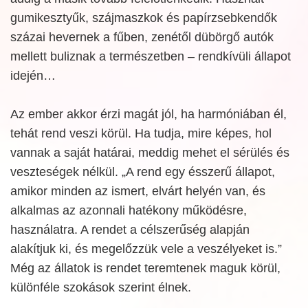
gumikesztyűk, szájmaszkok és papírzsebkendők
százai hevernek a fűben, zenétől dübörgő autók
mellett buliznak a természetben – rendkívüli állapot
idején…
Az ember akkor érzi magát jól, ha harmóniában él,
tehát rend veszi körül. Ha tudja, mire képes, hol
vannak a saját határai, meddig mehet el sérülés és
veszteségek nélkül. „A rend egy ésszerű állapot,
amikor minden az ismert, elvárt helyén van, és
alkalmas az azonnali hatékony működésre,
használatra. A rendet a célszerűség alapján
alakítjuk ki, és megelőzzük vele a veszélyeket is.”
Még az állatok is rendet teremtenek maguk körül,
különféle szokások szerint élnek.