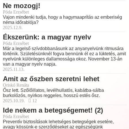
Ne mozogj!
Póda Erzsébet
Vajon mindenki tudja, hogy a hagymaaprítás az emberiség
néma időrablója?
2025.12.9.
Ékszerünk: a magyar nyelv
Póda Erzsébet
Már a legelső szívdobbanásunk az anyanyelvünk ritmusára
történik. Születésünknél fogva bennünk él ez a lüktetés, amit
nyelvünk különleges dallamossága okoz. November 13-án
van a magyar nyelv napja.
2025.11.13.
Amit az őszben szeretni lehet
Oriskó Renáta
Ősz lett. Szőlőillatos, levélhullatós, kabátba-sálba
burkolózós, nyirkos reggeles, hosszú estés ősz.
2025.10.19.
12
Ide nekem a betegségemet! (2)
Póda Erzsébet
Preventív biztosítások lehetséges betegségek esetére,
avagy kössünk-e szerződéseket az egészségünk