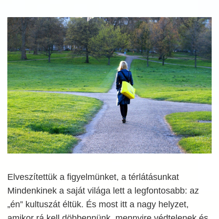
Elveszítettük a figyelmünket, a térlátásunkat
Mindenkinek a saját világa lett a legfontosabb: az
„én” kultuszát éltük. És most itt a nagy helyzet,
amikor rá kell döbbennünk, mennyire védtelenek és