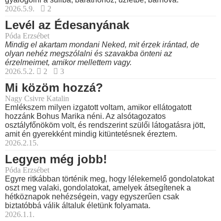
2026.5.9.
2
Levél az Édesanyának
Póda Erzsébet
Mindig el akartam mondani Neked, mit érzek irántad, de
olyan nehéz megszólalni és szavakba önteni az
érzelmeimet, amikor mellettem vagy.
2026.5.2.
2
3
Mi közöm hozzá?
Nagy Csivre Katalin
Emlékszem milyen izgatott voltam, amikor ellátogatott
hozzánk Bohus Marika néni. Az alsótagozatos
osztályfőnököm volt, és rendszerint szülői látogatásra jött,
amit én gyerekként mindig kitüntetésnek éreztem.
2026.2.15.
Legyen még jobb!
Póda Erzsébet
Egyre ritkábban történik meg, hogy lélekemelő gondolatokat
oszt meg valaki, gondolatokat, amelyek átsegítenek a
hétköznapok nehézségein, vagy egyszerűen csak
biztatóbbá válik általuk életünk folyamata.
2026.1.1.