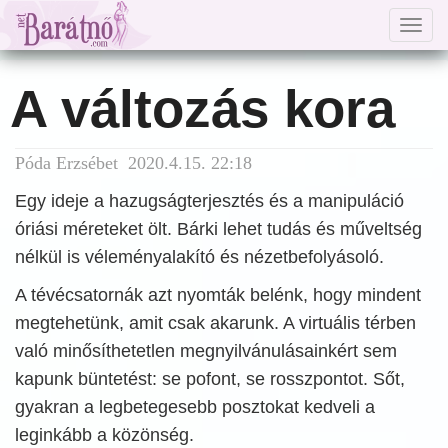
Togg
navig
A változás kora
Póda Erzsébet 2020.4.15. 22:18
Egy ideje a hazugságterjesztés és a manipuláció
óriási méreteket ölt. Bárki lehet tudás és műveltség
nélkül is véleményalakító és nézetbefolyásoló.
A tévécsatornák azt nyomták belénk, hogy mindent
megtehetünk, amit csak akarunk. A virtuális térben
való minősíthetetlen megnyilvánulásainkért sem
kapunk büntetést: se pofont, se rosszpontot. Sőt,
gyakran a legbetegesebb posztokat kedveli a
leginkább a közönség.