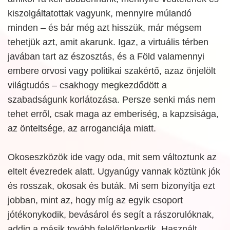
kiszolgáltatottak vagyunk, mennyire múlandó
minden – és bár még azt hisszük, már mégsem
tehetjük azt, amit akarunk. Igaz, a virtuális térben
javában tart az észosztás, és a Föld valamennyi
embere orvosi vagy politikai szakértő, azaz önjelölt
világtudós – csakhogy megkezdődött a
szabadságunk korlátozása. Persze senki más nem
tehet erről, csak maga az emberiség, a kapzsisága,
az önteltsége, az arroganciája miatt.
Okoseszközök ide vagy oda, mit sem változtunk az
eltelt évezredek alatt. Ugyanúgy vannak köztünk jók
és rosszak, okosak és buták. Mi sem bizonyítja ezt
jobban, mint az, hogy míg az egyik csoport
jótékonykodik, bevásárol és segít a rászorulóknak,
addig a másik tovább felelőtlenkedik. Használt