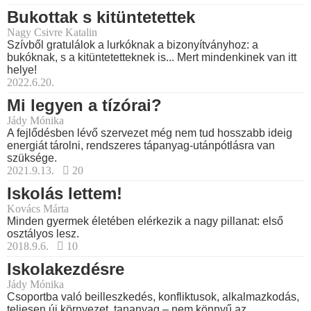
Bukottak s kitüntetettek
Nagy Csivre Katalin
Szívből gratulálok a lurkóknak a bizonyítványhoz: a
bukóknak, s a kitüntetetteknek is... Mert mindenkinek van itt
helye!
2022.6.20.
Mi legyen a tízórai?
Jády Mónika
A fejlődésben lévő szervezet még nem tud hosszabb ideig
energiát tárolni, rendszeres tápanyag-utánpótlásra van
szüksége.
2021.9.13.
20
Iskolás lettem!
Kovács Márta
Minden gyermek életében elérkezik a nagy pillanat: első
osztályos lesz.
2018.9.6.
10
Iskolakezdésre
Jády Mónika
Csoportba való beilleszkedés, konfliktusok, alkalmazkodás,
teljesen új környezet, tananyag – nem könnyű az