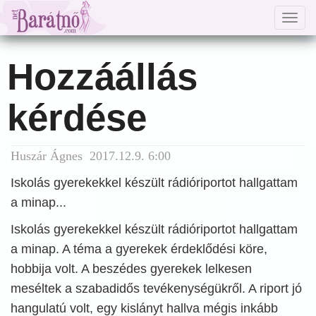
Togg
navig
Hozzáállás
kérdése
Huszár Ágnes 2017.12.9. 6:00
Iskolás gyerekekkel készült rádióriportot hallgattam
a minap...
Iskolás gyerekekkel készült rádióriportot hallgattam
a minap. A téma a gyerekek érdeklődési köre,
hobbija volt. A beszédes gyerekek lelkesen
meséltek a szabadidős tevékenységükről. A riport jó
hangulatú volt, egy kislányt hallva mégis inkább