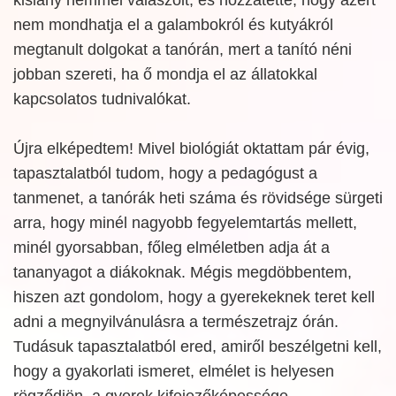
nem mondhatja el a galambokról és kutyákról
megtanult dolgokat a tanórán, mert a tanító néni
jobban szereti, ha ő mondja el az állatokkal
kapcsolatos tudnivalókat.
Újra elképedtem! Mivel biológiát oktattam pár évig,
tapasztalatból tudom, hogy a pedagógust a
tanmenet, a tanórák heti száma és rövidsége sürgeti
arra, hogy minél nagyobb fegyelemtartás mellett,
minél gyorsabban, főleg elméletben adja át a
tananyagot a diákoknak. Mégis megdöbbentem,
hiszen azt gondolom, hogy a gyerekeknek teret kell
adni a megnyilvánulásra a természetrajz órán.
Tudásuk tapasztalatból ered, amiről beszélgetni kell,
hogy a gyakorlati ismeret, elmélet is helyesen
rögződjön, a gyerek kifejezőképessége,