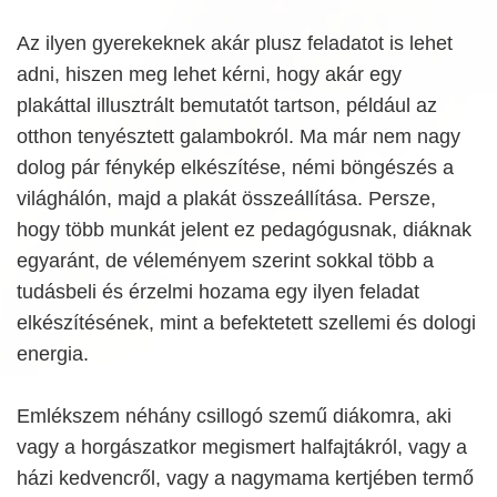
Az ilyen gyerekeknek akár plusz feladatot is lehet
adni, hiszen meg lehet kérni, hogy akár egy
plakáttal illusztrált bemutatót tartson, például az
otthon tenyésztett galambokról. Ma már nem nagy
dolog pár fénykép elkészítése, némi böngészés a
világhálón, majd a plakát összeállítása. Persze,
hogy több munkát jelent ez pedagógusnak, diáknak
egyaránt, de véleményem szerint sokkal több a
tudásbeli és érzelmi hozama egy ilyen feladat
elkészítésének, mint a befektetett szellemi és dologi
energia.
Emlékszem néhány csillogó szemű diákomra, aki
vagy a horgászatkor megismert halfajtákról, vagy a
házi kedvencről, vagy a nagymama kertjében termő