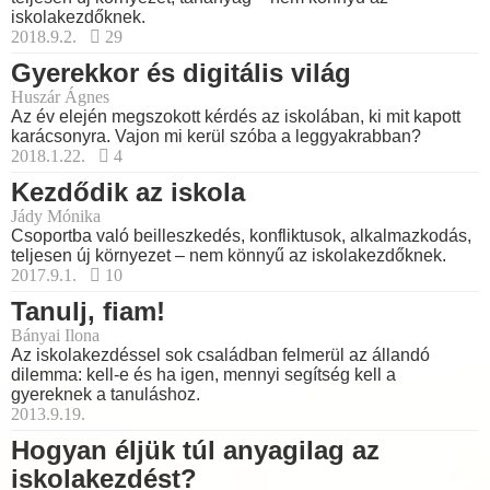
iskolakezdőknek.
2018.9.2.
29
Gyerekkor és digitális világ
Huszár Ágnes
Az év elején megszokott kérdés az iskolában, ki mit kapott
karácsonyra. Vajon mi kerül szóba a leggyakrabban?
2018.1.22.
4
Kezdődik az iskola
Jády Mónika
Csoportba való beilleszkedés, konfliktusok, alkalmazkodás,
teljesen új környezet – nem könnyű az iskolakezdőknek.
2017.9.1.
10
Tanulj, fiam!
Bányai Ilona
Az iskolakezdéssel sok családban felmerül az állandó
dilemma: kell-e és ha igen, mennyi segítség kell a
gyereknek a tanuláshoz.
2013.9.19.
Hogyan éljük túl anyagilag az
iskolakezdést?