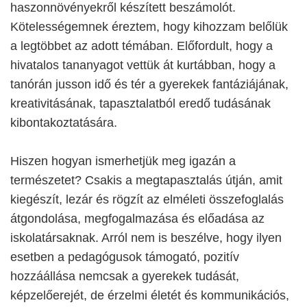
haszonnövényekről készített beszámolót.
Kötelességemnek éreztem, hogy kihozzam belőlük
a legtöbbet az adott témában. Előfordult, hogy a
hivatalos tananyagot vettük át kurtábban, hogy a
tanórán jusson idő és tér a gyerekek fantáziájának,
kreativitásának, tapasztalatból eredő tudásának
kibontakoztatására.
Hiszen hogyan ismerhetjük meg igazán a
természetet? Csakis a megtapasztalás útján, amit
kiegészít, lezár és rögzít az elméleti összefoglalás
átgondolása, megfogalmazása és előadása az
iskolatársaknak. Arról nem is beszélve, hogy ilyen
esetben a pedagógusok támogató, pozitív
hozzáállása nemcsak a gyerekek tudását,
képzelőerejét, de érzelmi életét és kommunikációs,