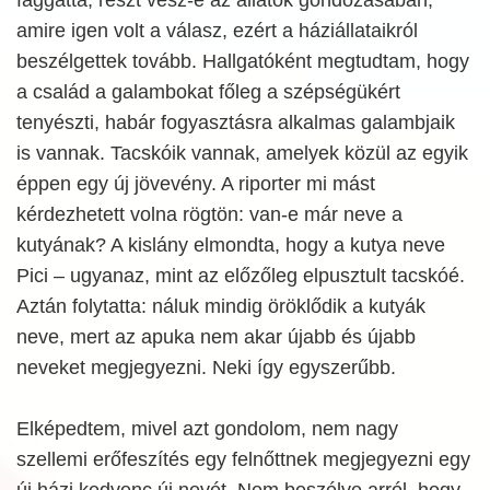
amire igen volt a válasz, ezért a háziállataikról
beszélgettek tovább. Hallgatóként megtudtam, hogy
a család a galambokat főleg a szépségükért
tenyészti, habár fogyasztásra alkalmas galambjaik
is vannak. Tacskóik vannak, amelyek közül az egyik
éppen egy új jövevény. A riporter mi mást
kérdezhetett volna rögtön: van-e már neve a
kutyának? A kislány elmondta, hogy a kutya neve
Pici – ugyanaz, mint az előzőleg elpusztult tacskóé.
Aztán folytatta: náluk mindig öröklődik a kutyák
neve, mert az apuka nem akar újabb és újabb
neveket megjegyezni. Neki így egyszerűbb.
Elképedtem, mivel azt gondolom, nem nagy
szellemi erőfeszítés egy felnőttnek megjegyezni egy
új házi kedvenc új nevét. Nem beszélve arról, hogy