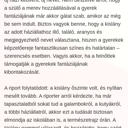
a szülő a merev hozzáállásával a gyerek
fantáziájának már akkor gátat szab, amikor az még
be sem indult. Biztos vagyok benne, hogy a kislány
az adott háziállathoz illő, találó, aranyos és
megjegyezhető nevet választana, hiszen a gyerekek
képzelőereje fantasztikusan színes és határtalan –
szerencsés esetben. Vagyis akkor, ha a felnőttek
támogatják a gyerekek fantáziájának
kibontakozását.
A riport folytatódott: a kislány őszinte volt, és nyíltan
mesélt tovább. A riporter arról kérdezte, ha már
tapasztalatból sokat tud a galambokról, a kutyákról,
a többi háziállatról, akkor ezt a tudását biztosan
elmondja az iskolában is, a természetrajz órán. A
kislány nemmel válaszolt, és hozzátette, hogy azért