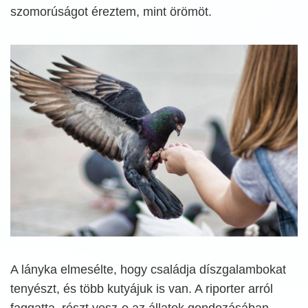
szomorúságot éreztem, mint örömöt.
A lányka elmesélte, hogy családja díszgalambokat
tenyészt, és több kutyájuk is van. A riporter arról
faggatta, részt vesz-e az állatok gondozásában,