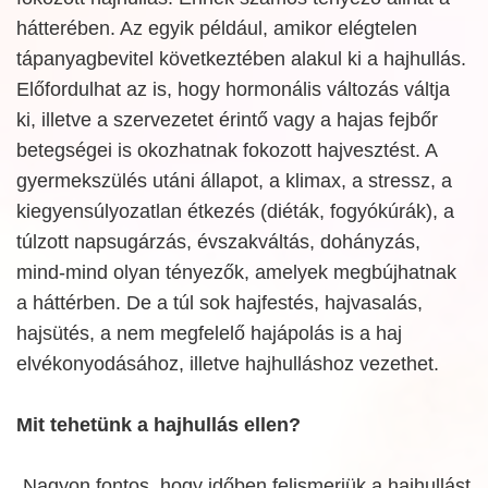
hátterében. Az egyik például, amikor elégtelen
tápanyagbevitel következtében alakul ki a hajhullás.
Előfordulhat az is, hogy hormonális változás váltja
ki, illetve a szervezetet érintő vagy a hajas fejbőr
betegségei is okozhatnak fokozott hajvesztést. A
gyermekszülés utáni állapot, a klimax, a stressz, a
kiegyensúlyozatlan étkezés (diéták, fogyókúrák), a
túlzott napsugárzás, évszakváltás, dohányzás,
mind-mind olyan tényezők, amelyek megbújhatnak
a háttérben. De a túl sok hajfestés, hajvasalás,
hajsütés, a nem megfelelő hajápolás is a haj
elvékonyodásához, illetve hajhulláshoz vezethet.
Mit tehetünk a hajhullás ellen?
„Nagyon fontos, hogy időben felismerjük a hajhullást