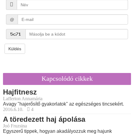
@
Küldés
Kapcsolódó cikkek
Hajfitnesz
Lafferton Annamária
Avagy "hajerősítő gyakorlatok" az egészséges tincsekért.
2016.6.10.
4
A töredezett haj ápolása
Joó Fruzsina
Egyszerű tippek, hogyan akadályozzuk meg hajunk