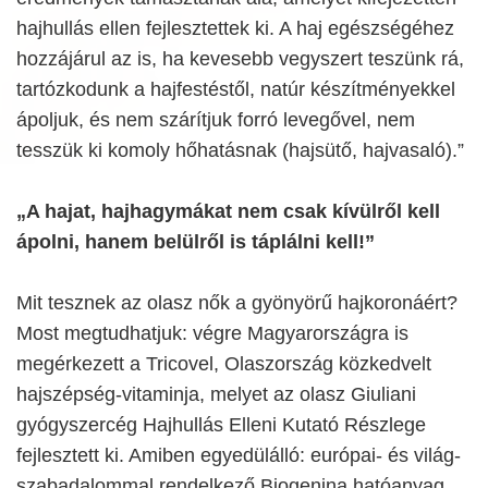
hajhullás ellen fejlesztettek ki. A haj egészségéhez
hozzájárul az is, ha kevesebb vegyszert teszünk rá,
tartózkodunk a hajfestéstől, natúr készítményekkel
ápoljuk, és nem szárítjuk forró levegővel, nem
tesszük ki komoly hőhatásnak (hajsütő, hajvasaló).”
„A hajat, hajhagymákat nem csak kívülről kell
ápolni, hanem belülről is táplálni kell!”
Mit tesznek az olasz nők a gyönyörű hajkoronáért?
Most megtudhatjuk: végre Magyarországra is
megérkezett a Tricovel, Olaszország közkedvelt
hajszépség-vitaminja, melyet az olasz Giuliani
gyógyszercég Hajhullás Elleni Kutató Részlege
fejlesztett ki. Amiben egyedülálló: európai- és világ-
szabadalommal rendelkező Biogenina hatóanyag