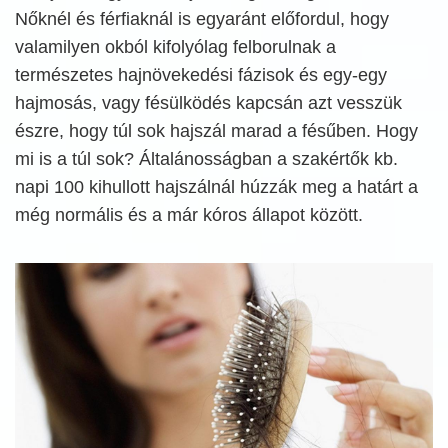
Nőknél és férfiaknál is egyaránt előfordul, hogy
valamilyen okból kifolyólag felborulnak a
természetes hajnövekedési fázisok és egy-egy
hajmosás, vagy fésülködés kapcsán azt vesszük
észre, hogy túl sok hajszál marad a fésűben. Hogy
mi is a túl sok? Általánosságban a szakértők kb.
napi 100 kihullott hajszálnál húzzák meg a határt a
még normális és a már kóros állapot között.