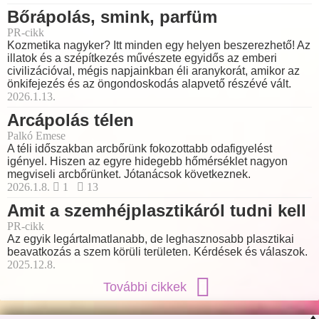
Bőrápolás, smink, parfüm
PR-cikk
Kozmetika nagyker? Itt minden egy helyen beszerezhető! Az
illatok és a szépítkezés művészete egyidős az emberi
civilizációval, mégis napjainkban éli aranykorát, amikor az
önkifejezés és az öngondoskodás alapvető részévé vált.
2026.1.13.
Arcápolás télen
Palkó Emese
A téli időszakban arcbőrünk fokozottabb odafigyelést
igényel. Hiszen az egyre hidegebb hőmérséklet nagyon
megviseli arcbőrünket. Jótanácsok következnek.
2026.1.8.
1
13
Amit a szemhéjplasztikáról tudni kell
PR-cikk
Az egyik legártalmatlanabb, de leghasznosabb plasztikai
beavatkozás a szem körüli területen. Kérdések és válaszok.
2025.12.8.
További cikkek