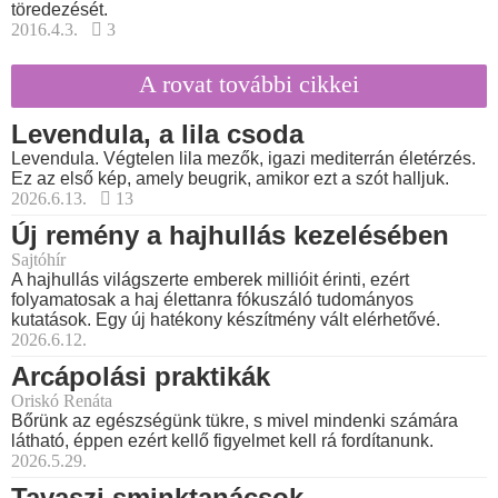
töredezését.
2016.4.3.
3
A rovat további cikkei
Levendula, a lila csoda
Levendula. Végtelen lila mezők, igazi mediterrán életérzés.
Ez az első kép, amely beugrik, amikor ezt a szót halljuk.
2026.6.13.
13
Új remény a hajhullás kezelésében
Sajtóhír
A hajhullás világszerte emberek millióit érinti, ezért
folyamatosak a haj élettanra fókuszáló tudományos
kutatások. Egy új hatékony készítmény vált elérhetővé.
2026.6.12.
Arcápolási praktikák
Oriskó Renáta
Bőrünk az egészségünk tükre, s mivel mindenki számára
látható, éppen ezért kellő figyelmet kell rá fordítanunk.
2026.5.29.
Tavaszi sminktanácsok