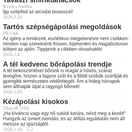
Kovács Andrea
Így szépítsd az arcodat tavasszal!
2026.3.20.
Tartós szépségápolási megoldások
PR-cikk
Az igény a rendezett, esztétikus megjelenésre nem csökken:
minden nap szeretnénk frissen, kipihenten és magabiztosan
kilépni az ajtón. Tippjeink a cikkben olvashatók!
2026.2.4.
A tél kedvenc bőrápolási trendje
A tél beköszöntével bőrünk is reagál a hűvös, száraz
levegőre, hiszen a fagyos szél és a fűtött szobák szárítják és
gyengítik természetes védőrétegét. Ám a hideg hónapok
sem állhatják útját a ragyogó bőrnek!
2026.1.29.
Kézápolási kisokos
Tilajcsík Dóra
„Ha kíváncsi vagy egy nő valódi korára, nézd meg a kezét!“
Hangzik az ismert mondás, és az állítás egyáltalán nem áll
messze az igazságtól.
2026.1.14.
2