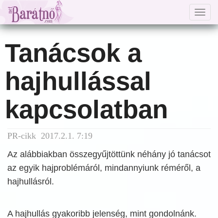
Togg
navig
Tanácsok a
hajhullással
kapcsolatban
PR-cikk 2017.2.1. 7:19
Az alábbiakban összegyűjtöttünk néhány jó tanácsot
az egyik hajproblémáról, mindannyiunk réméről, a
hajhullásról.
A hajhullás gyakoribb jelenség, mint gondolnánk.