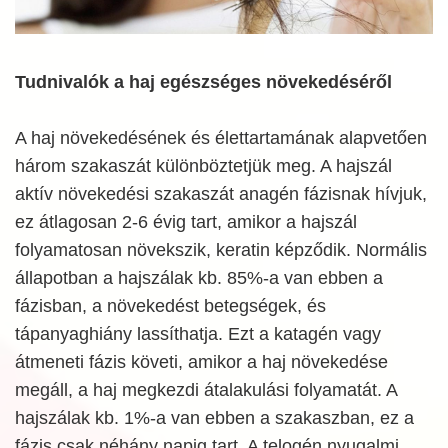
Tudnivalók a haj egészséges növekedéséről
A haj növekedésének és élettartamának alapvetően
három szakaszát különböztetjük meg. A hajszál
aktív növekedési szakaszát anagén fázisnak hívjuk,
ez átlagosan 2-6 évig tart, amikor a hajszál
folyamatosan növekszik, keratin képződik. Normális
állapotban a hajszálak kb. 85%-a van ebben a
fázisban, a növekedést betegségek, és
tápanyaghiány lassíthatja. Ezt a katagén vagy
átmeneti fázis követi, amikor a haj növekedése
megáll, a haj megkezdi átalakulási folyamatát. A
hajszálak kb. 1%-a van ebben a szakaszban, ez a
fázis csak néhány napig tart. A telogén nyugalmi