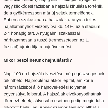
vagy kilökődési fázisban a hajszál kihullása történik,
de a gyökérrészben már új sejtek termelődnek.
Ebben a szakaszban a hajszálak aránya a teljes
hajállományhoz viszonyítva kb. 14%, ez a stádium
2-4 hónapig tart. A nyugalmi szakasszal
párhuzamosan a tüsző (természetesen az 1.
fázistól) újraindítja a hajnövekedést.
Mikor beszélhetünk hajhullásról?
Napi 100 db hajszál elvesztése még egészségesnek
tekinthető. Hajprobléma akkor lép fel, amikor e
három fázisból álló hajnövekedési folyamat
egyensúlya felborul. A hajszálak elvékonyodhatnak,
töredezhetnek, súlyosabb esetben pedig megindul a
fokozott hajhullás. Ennek számos tényező állhat a