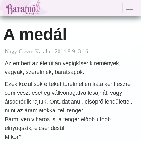
Togg
navig
A medál
Nagy Csivre Katalin 2014.9.9. 3:16
Az embert az életútján végigkísérik remények,
vágyak, szerelmek, barátságok.
Ezek közül sok értéket türelmetlen fiatalként észre
sem vesz, esetleg vállvonogatva lesajnál, vagy
átsodródik rajtuk. Öntudatlanul, elsöprő lendülettel,
mint az áramlatokkal teli tenger.
Bármilyen viharos is, a tenger előbb-utóbb
elnyugszik, elcsendesül.
Mikor?