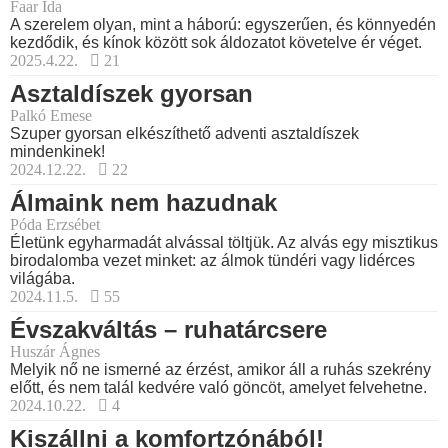
Faar Ida
A szerelem olyan, mint a háború: egyszerűen, és könnyedén
kezdődik, és kínok között sok áldozatot követelve ér véget.
2025.4.22.
21
Asztaldíszek gyorsan
Palkó Emese
Szuper gyorsan elkészíthető adventi asztaldíszek
mindenkinek!
2024.12.22.
22
Álmaink nem hazudnak
Póda Erzsébet
Életünk egyharmadát alvással töltjük. Az alvás egy misztikus
birodalomba vezet minket: az álmok tündéri vagy lidérces
világába.
2024.11.5.
55
Évszakváltás – ruhatárcsere
Huszár Ágnes
Melyik nő ne ismerné az érzést, amikor áll a ruhás szekrény
előtt, és nem talál kedvére való göncöt, amelyet felvehetne.
2024.10.22.
4
Kiszállni a komfortzónából!