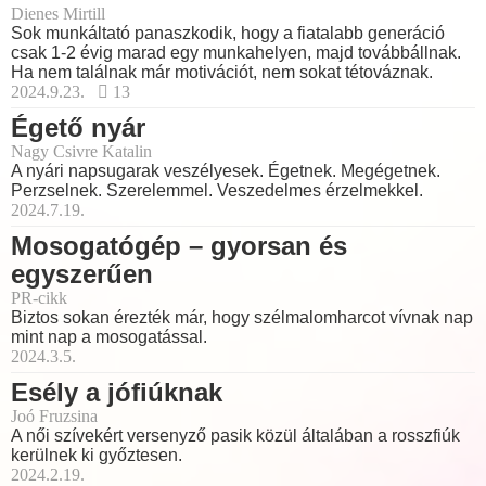
Dienes Mirtill
Sok munkáltató panaszkodik, hogy a fiatalabb generáció
csak 1-2 évig marad egy munkahelyen, majd továbbállnak.
Ha nem találnak már motivációt, nem sokat tétováznak.
2024.9.23.
13
Égető nyár
Nagy Csivre Katalin
A nyári napsugarak veszélyesek. Égetnek. Megégetnek.
Perzselnek. Szerelemmel. Veszedelmes érzelmekkel.
2024.7.19.
Mosogatógép – gyorsan és
egyszerűen
PR-cikk
Biztos sokan érezték már, hogy szélmalomharcot vívnak nap
mint nap a mosogatással.
2024.3.5.
Esély a jófiúknak
Joó Fruzsina
A női szívekért versenyző pasik közül általában a rosszfiúk
kerülnek ki győztesen.
2024.2.19.