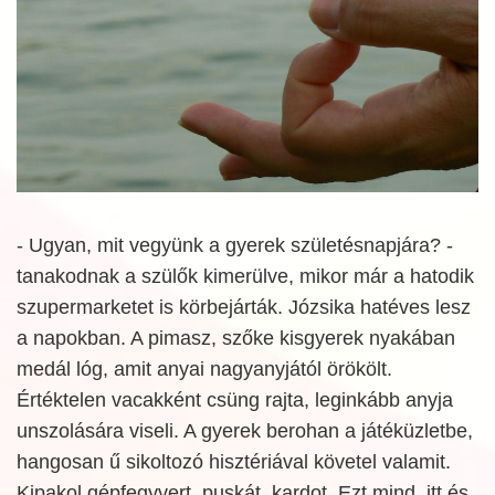
- Ugyan, mit vegyünk a gyerek születésnapjára? -
tanakodnak a szülők kimerülve, mikor már a hatodik
szupermarketet is körbejárták. Józsika hatéves lesz
a napokban. A pimasz, szőke kisgyerek nyakában
medál lóg, amit anyai nagyanyjától örökölt.
Értéktelen vacakként csüng rajta, leginkább anyja
unszolására viseli. A gyerek berohan a játéküzletbe,
hangosan ű sikoltozó hisztériával követel valamit.
Kipakol gépfegyvert, puskát, kardot. Ezt mind, itt és