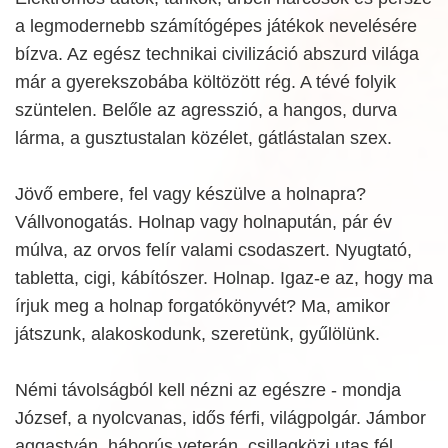
a legmodernebb számítógépes játékok nevelésére
bízva. Az egész technikai civilizáció abszurd világa
már a gyerekszobába költözött rég. A tévé folyik
szüntelen. Belőle az agresszió, a hangos, durva
lárma, a gusztustalan közélet, gátlástalan szex.
Jövő embere, fel vagy készülve a holnapra?
Vállvonogatás. Holnap vagy holnapután, pár év
múlva, az orvos felír valami csodaszert. Nyugtató,
tabletta, cigi, kábítószer. Holnap. Igaz-e az, hogy ma
írjuk meg a holnap forgatókönyvét? Ma, amikor
játszunk, alakoskodunk, szeretünk, gyűlölünk.
Némi távolságból kell nézni az egészre - mondja
József, a nyolcvanas, idős férfi, világpolgár. Jámbor
aggastyán, háborús veterán, csillagközi utas fél