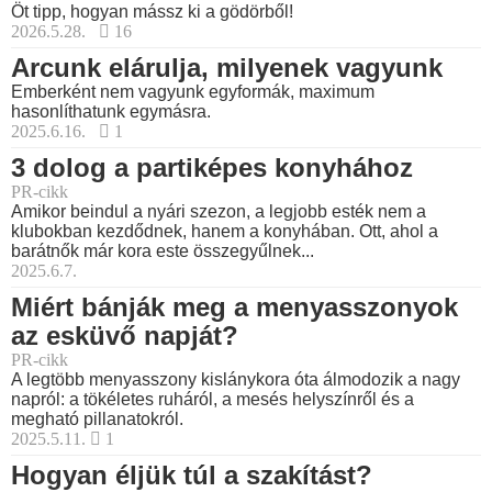
Öt tipp, hogyan mássz ki a gödörből!
2026.5.28.
16
Arcunk elárulja, milyenek vagyunk
Emberként nem vagyunk egyformák, maximum
hasonlíthatunk egymásra.
2025.6.16.
1
3 dolog a partiképes konyhához
PR-cikk
Amikor beindul a nyári szezon, a legjobb esték nem a
klubokban kezdődnek, hanem a konyhában. Ott, ahol a
barátnők már kora este összegyűlnek...
2025.6.7.
Miért bánják meg a menyasszonyok
az esküvő napját?
PR-cikk
A legtöbb menyasszony kislánykora óta álmodozik a nagy
napról: a tökéletes ruháról, a mesés helyszínről és a
megható pillanatokról.
2025.5.11.
1
Hogyan éljük túl a szakítást?