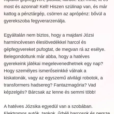
most és azonnal! Kell! Hiszen szülinap van, és már
kattog a pénztárgép, csörren az aprópénz: bővül a
gyerekszoba fegyverarzenálja.
Egyáltalán nem biztos, hogy a majdani Józsi
harmincévesen éleslövedékkel harcol és
gépfegyvereket pufogtat, de megvan rá az esélye.
Belegondoltunk már abba, hogy a hatéves
gyerekeink játékai megelevenedhetnek egy nap?
Hogy személyes ismerőseinkké válnak a
kiskatonák, vagy az egyszemű alvilági robotok, a
transformers hadsereg? Fantazmagória? Vad
képzelgés? Bárcsak az lenne és semmi több!
A hatéves Józsika egyedül van a szobában.
Elektromos autók, tankok, űrbéli harcosok és persze