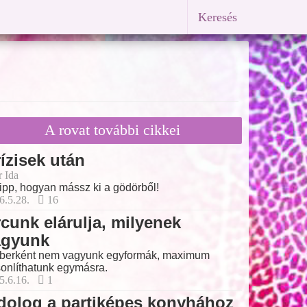
Keresés
A rovat további cikkei
ízisek után
r Ida
tipp, hogyan mássz ki a gödörből!
6.5.28.
16
cunk elárulja, milyenek
agyunk
erként nem vagyunk egyformák, maximum
onlíthatunk egymásra.
5.6.16.
1
dolog a partiképes konyhához