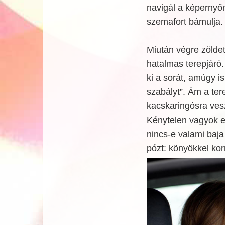
navigál a képernyő
szemafort bámulja.
Miután végre zöldet
hatalmas terepjáró.
ki a sorát, amúgy i
szabályt”. Ám a ter
kacskaringósra vesz
Kénytelen vagyok e
nincs-e valami baja
pózt: könyökkel ko