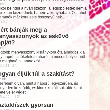
cikk
kor beindul a nyári szezon, a legjobb esték nem a
bokban kezdődnek, hanem a konyhában. Ott, ahol
arátnők már kora este összegyűlnek...
5.6.7.
ért bánják meg a
enyasszonyok az esküvő
pját?
cikk
egtöbb menyasszony kislánykora óta álmodozik a
y napról: a tökéletes ruháról, a mesés helyszínről
a megható pillanatokról.
5.5.11.
1
gyan éljük túl a szakítást?
r Ida
zerelem olyan, mint a háború: egyszerűen, és
nyedén kezdődik, és kínok között sok áldozatot
etelve ér véget.
5.4.22.
21
ztaldíszek gyorsan