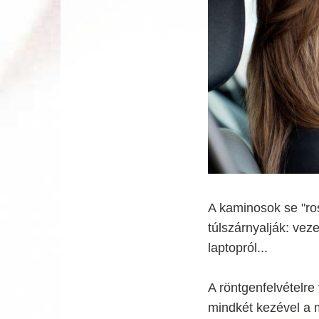
A kaminosok se "ro
túlszárnyalják: vez
laptopról...
A röntgenfelvételre
mindkét kezével a mo