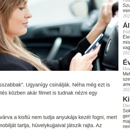
Pal
Szu
min
202
Á
Pód
Éle
mis
vag
202
Év
Hus
Mel
sze
sszabbak". Ugyanígy csinálják. Néha még ezt is
ame
202
etés közben akár filmet is tudnak nézni egy
Ki
Dien
Sok
gen
 várva a kisfiú nem tudja anyukája kezét fogni, mert
maj
bilját tartja, hüvelykujjaival játszik rajta. Az
nem