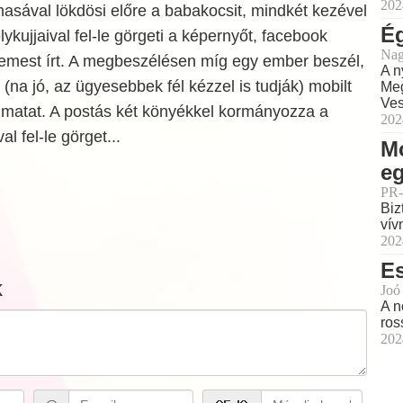
202
asával lökdösi előre a babakocsit, mindkét kezével
Ég
elykujjaival fel-le görgeti a képernyőt, facebook
Nag
emest írt. A megbeszélésen míg egy ember beszél,
A n
(na jó, az ügyesebbek fél kézzel is tudják) mobilt
Meg
Ves
al matat. A postás két könyékkel kormányozza a
202
val fel-le görget...
M
e
PR-
Biz
vív
202
Es
k
Joó
A n
ros
202