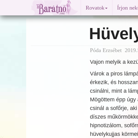
Rovatok
Írjon ne
Hüvely
Póda Erzsébet 2019.5
Vajon melyik a kez
Várok a piros lámpá
érkezik, és hosszan
csinálni, mint a lá
Mögöttem épp úgy á
csinál a sofőrje, ak
díszes műkörmökkel
hipnotizálom, sofőr
hüvelykujjas körme