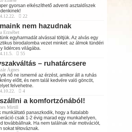
kó Emese
per gyorsan elkészíthető adventi asztaldíszek
denkinek!
4.12.22.
22
lmaink nem hazudnak
a Erzsébet
tünk egyharmadát alvással töltjük. Az alvás egy
ztikus birodalomba vezet minket: az álmok tündéri
y lidérces világába.
4.11.5.
55
szakváltás – ruhatárcsere
zár Ágnes
yik nő ne ismerné az érzést, amikor áll a ruhás
krény előtt, és nem talál kedvére való göncöt,
lyet felvehetne.
4.10.22.
4
szállni a komfortzónából!
es Mirtill
 munkáltató panaszkodik, hogy a fiatalabb
eráció csak 1-2 évig marad egy munkahelyen,
d továbbállnak. Ha nem találnak már motivációt,
 sokat tétováznak.