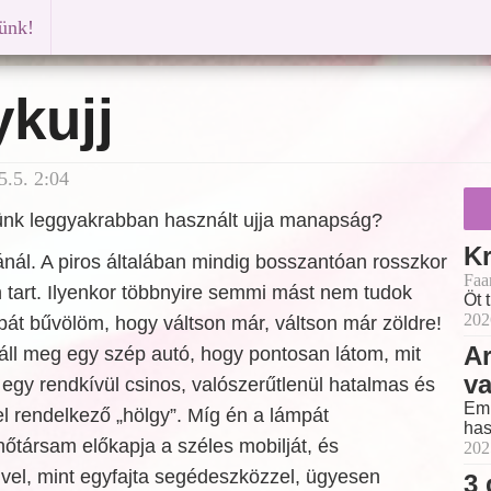
künk!
kujj
.5. 2:04
ünk leggyakrabban használt ujja manapság?
Kr
nál. A piros általában mindig bosszantóan rosszkor
Faa
 tart. Ilyenkor többnyire semmi mást nem tudok
Öt 
202
mpát bűvölöm, hogy váltson már, váltson már zöldre!
Ar
ll meg egy szép autó, hogy pontosan látom, mit
v
i egy rendkívül csinos, valószerűtlenül hatalmas és
Emb
 rendelkező „hölgy”. Míg én a lámpát
has
nőtársam előkapja a széles mobilját, és
202
ivel, mint egyfajta segédeszközzel, ügyesen
3 