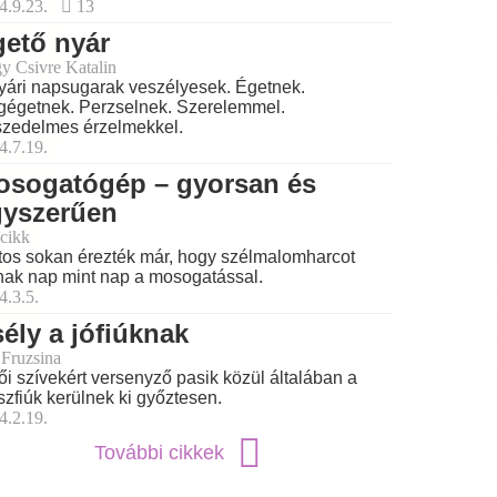
4.9.23.
13
ető nyár
y Csivre Katalin
yári napsugarak veszélyesek. Égetnek.
égetnek. Perzselnek. Szerelemmel.
zedelmes érzelmekkel.
4.7.19.
osogatógép – gyorsan és
gyszerűen
cikk
tos sokan érezték már, hogy szélmalomharcot
nak nap mint nap a mosogatással.
4.3.5.
ély a jófiúknak
 Fruzsina
ői szívekért versenyző pasik közül általában a
szfiúk kerülnek ki győztesen.
4.2.19.
További cikkek