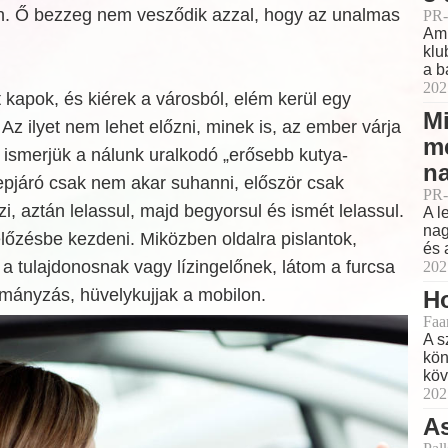
n. Ő bezzeg nem vesződik azzal, hogy az unalmas
PR-
Ami
klu
a b
202
 kapok, és kiérek a városból, elém kerül egy
Mi
 Az ilyet nem lehet előzni, minek is, az ember várja
m
s ismerjük a nálunk uralkodó „erősebb kutya-
na
epjáró csak nem akar suhanni, először csak
PR-
i, aztán lelassul, majd begyorsul és ismét lelassul.
A l
nag
lőzésbe kezdeni. Miközben oldalra pislantok,
és 
 a tulajdonosnak vagy lízingelőnek, látom a furcsa
202
rmányzás, hüvelykujjak a mobilon.
Ho
Faa
A s
kön
köv
202
As