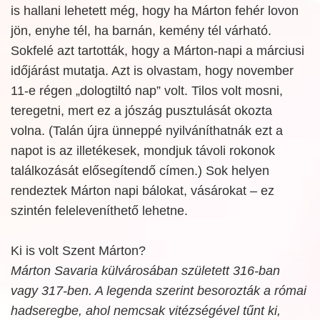
is hallani lehetett még, hogy ha Márton fehér lovon
jön, enyhe tél, ha barnán, kemény tél várható.
Sokfelé azt tartották, hogy a Márton-napi a márciusi
időjárást mutatja. Azt is olvastam, hogy november
11-e régen „dologtiltó nap” volt. Tilos volt mosni,
teregetni, mert ez a jószág pusztulását okozta
volna. (Talán újra ünneppé nyilváníthatnák ezt a
napot is az illetékesek, mondjuk távoli rokonok
találkozását elősegítendő címen.) Sok helyen
rendeztek Márton napi bálokat, vásárokat – ez
szintén feleleveníthető lehetne.
Ki is volt Szent Márton?
Márton Savaria külvárosában született 316-ban
vagy 317-ben. A legenda szerint besorozták a római
hadseregbe, ahol nemcsak vitézségével tűnt ki,