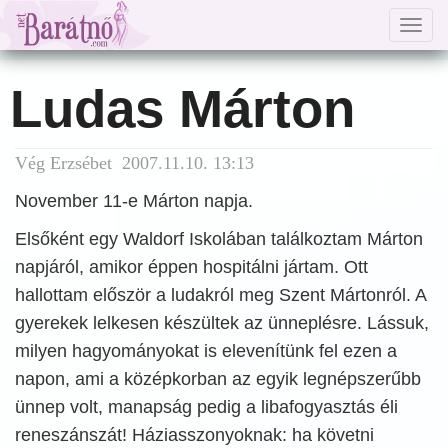
Togg
navig
Ludas Márton
Vég Erzsébet 2007.11.10. 13:13
November 11-e Márton napja.
Elsőként egy Waldorf Iskolában találkoztam Márton
napjáról, amikor éppen hospitálni jártam. Ott
hallottam először a ludakról meg Szent Mártonról. A
gyerekek lelkesen készültek az ünneplésre. Lássuk,
milyen hagyományokat is elevenítünk fel ezen a
napon, ami a középkorban az egyik legnépszerűbb
ünnep volt, manapság pedig a libafogyasztás éli
reneszánszát! Háziasszonyoknak: ha követni