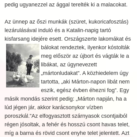
pedig ugyanezzel az ággal terelték ki a malacokat.
Az ünnep az őszi munkák (szüret, kukoricafosztás)
lezárulásával induló és a Katalin-napig tartó
kisfarsang idejére esett. Országszerte lakomákat és
bálokat
rendeztek, ilyenkor kóstolták
meg először az újbort és vágták le a
libákat, az úgynevezett
„mártonludakat”. A közhiedelem úgy
tartotta, „aki Márton-napon libát nem
eszik, egész évben éhezni fog”. Egy
másik mondás szerint pedig: „Márton napján, ha a
lúd jégen jár, akkor karácsonykor vízben
poroszkál.”Az elfogyasztott szárnyasok csontjaiból
régen jósoltak, a fehér és hosszú csont havas telet,
míg a barna és rövid csont enyhe telet jelentett. Azt