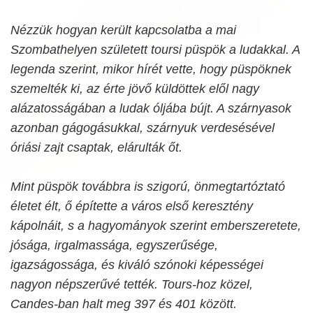
Nézzük hogyan került kapcsolatba a mai
Szombathelyen született toursi püspök a ludakkal. A
legenda szerint, mikor hírét vette, hogy püspöknek
szemelték ki, az érte jövő küldöttek elől nagy
alázatosságában a ludak óljába bújt. A szárnyasok
azonban gágogásukkal, szárnyuk verdesésével
óriási zajt csaptak, elárulták őt.
Mint püspök továbbra is szigorú, önmegtartóztató
életet élt, ő építette a város első keresztény
kápolnáit, s a hagyományok szerint emberszeretete,
jósága, irgalmassága, egyszerűsége,
igazságossága, és kiváló szónoki képességei
nagyon népszerűvé tették. Tours-hoz közel,
Candes-ban halt meg 397 és 401 között.