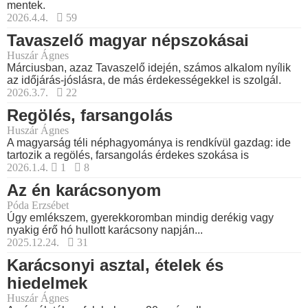
mentek.
2026.4.4.
59
Tavaszelő magyar népszokásai
Huszár Ágnes
Márciusban, azaz Tavaszelő idején, számos alkalom nyílik
az időjárás-jóslásra, de más érdekességekkel is szolgál.
2026.3.7.
22
Regölés, farsangolás
Huszár Ágnes
A magyarság téli néphagyománya is rendkívül gazdag: ide
tartozik a regölés, farsangolás érdekes szokása is
2026.1.4.
1
8
Az én karácsonyom
Póda Erzsébet
Úgy emlékszem, gyerekkoromban mindig derékig vagy
nyakig érő hó hullott karácsony napján...
2025.12.24.
31
Karácsonyi asztal, ételek és
hiedelmek
Huszár Ágnes