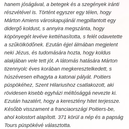
hanem jóságával, a betegek és a szegények iránti
részvétével is. Történt egyszer egy télen, hogy
Márton Amiens városkapujánál megpillantott egy
didergő koldust, s annyira megszánta, hogy
köpönyegét levéve kettéhasította, s felét odavetette
a szűkölködőnek. Ezután éjjel álmában megjelent
neki Jézus, és tudomására hozta, hogy koldus
alakjában vele tett jót. A látomás hatására Márton
tizennyolc éves korában megkeresztelkedett, s
húszévesen elhagyta a katonai pályát. Poitiers
püspökéhez, Szent Hilariushoz csatlakozott, aki
rövidesen kisebb egyházi méltósággá nevezte ki.
Ezután hazatért, hogy a keresztény hitet terjessze.
Később visszament a franciaországi Poitiers-be,
ahol kolostort alapított. 371 körül a nép és a papság
Tours püspökévé választotta.