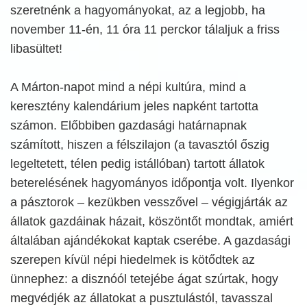
szeretnénk a hagyományokat, az a legjobb, ha
november 11-én, 11 óra 11 perckor tálaljuk a friss
libasültet!
A Márton-napot mind a népi kultúra, mind a
keresztény kalendárium jeles napként tartotta
számon. Előbbiben gazdasági határnapnak
számított, hiszen a félszilajon (a tavasztól őszig
legeltetett, télen pedig istállóban) tartott állatok
beterelésének hagyományos időpontja volt. Ilyenkor
a pásztorok – kezükben vesszővel – végigjárták az
állatok gazdáinak házait, köszöntőt mondtak, amiért
általában ajándékokat kaptak cserébe. A gazdasági
szerepen kívül népi hiedelmek is kötődtek az
ünnephez: a disznóól tetejébe ágat szúrtak, hogy
megvédjék az állatokat a pusztulástól, tavasszal