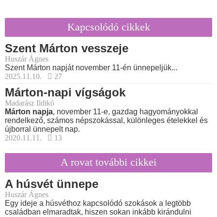
Kapcsolódó cikkek
Szent Márton vesszeje
Huszár Ágnes
Szent Márton napját november 11-én ünnepeljük...
2025.11.10.
27
Márton-napi vígságok
Madarász Ildikó
Márton napja
, november 11-e, gazdag hagyományokkal
rendelkező, számos népszokással, különleges ételekkel és
újborral ünnepelt nap.
2020.11.11.
13
A rovat további cikkei
A húsvét ünnepe
Huszár Ágnes
Egy ideje a húsvéthoz kapcsolódó szokások a legtöbb
családban elmaradtak, hiszen sokan inkább kirándulni