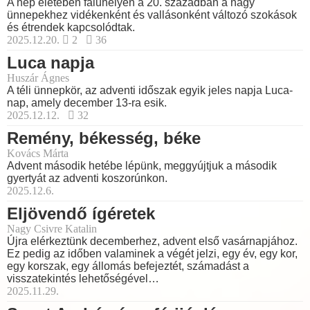
A nép életében faluhelyen a 20. században a nagy
ünnepekhez vidékenként és vallásonként változó szokások
és étrendek kapcsolódtak.
2025.12.20.
2
36
Luca napja
Huszár Ágnes
A téli ünnepkör, az adventi időszak egyik jeles napja Luca-
nap, amely december 13-ra esik.
2025.12.12.
32
Remény, békesség, béke
Kovács Márta
Advent második hetébe lépünk, meggyújtjuk a második
gyertyát az adventi koszorúnkon.
2025.12.6.
Eljövendő ígéretek
Nagy Csivre Katalin
Újra elérkeztünk decemberhez, advent első vasárnapjához.
Ez pedig az időben valaminek a végét jelzi, egy év, egy kor,
egy korszak, egy állomás befejeztét, számadást a
visszatekintés lehetőségével…
2025.11.29.