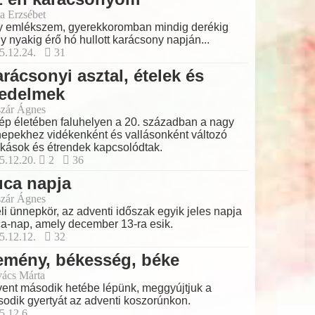
a Erzsébet
 emlékszem, gyerekkoromban mindig derékig
y nyakig érő hó hullott karácsony napján...
5.12.24.
31
rácsonyi asztal, ételek és
iedelmek
zár Ágnes
ép életében faluhelyen a 20. században a nagy
epekhez vidékenként és vallásonként változó
kások és étrendek kapcsolódtak.
5.12.20.
2
36
uca napja
zár Ágnes
éli ünnepkör, az adventi időszak egyik jeles napja
a-nap, amely december 13-ra esik.
5.12.12.
32
emény, békesség, béke
ács Márta
ent második hetébe lépünk, meggyújtjuk a
odik gyertyát az adventi koszorúnkon.
5.12.6.