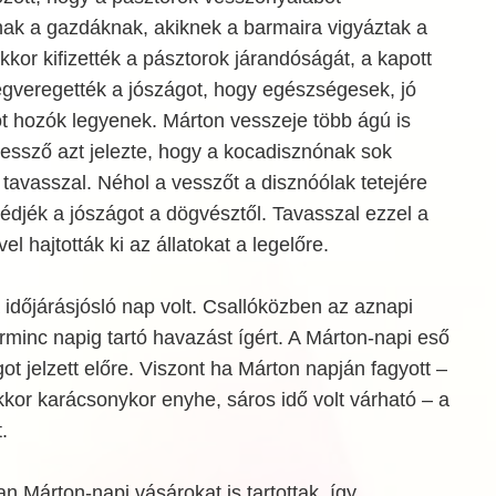
ak a gazdáknak, akiknek a barmaira vigyáztak a
kkor kifizették a pásztorok járandóságát, a kapott
gveregették a jószágot, hogy egészségesek, jó
t hozók legyenek. Márton vesszeje több ágú is
vessző azt jelezte, hogy a kocadisznónak sok
 tavasszal. Néhol a vesszőt a disznóólak tetejére
djék a jószágot a dögvésztől. Tavasszal ezzel a
l hajtották ki az állatokat a legelőre.
időjárásjósló nap volt. Csallóközben az aznapi
minc napig tartó havazást ígért. A Márton-napi eső
ot jelzett előre. Viszont ha Márton napján fagyott –
akkor karácsonykor enyhe, sáros idő volt várható – a
.
 Márton-napi vásárokat is tartottak, így