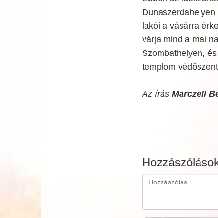
Dunaszerdahelyen e
lakói a vásárra ér
várja mind a mai n
Szombathelyen, és 
templom védőszent
Az írás
Marczell B
Hozzászóláso