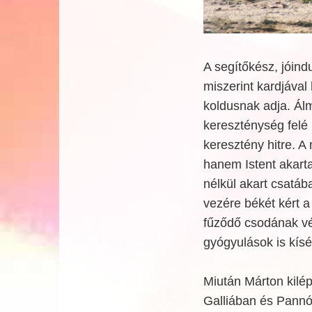
A segítőkész, jóindu
miszerint kardjával 
koldusnak adja. Ál
kereszténység felé 
keresztény hitre. 
hanem Istent akarta
nélkül akart csatáb
vezére békét kért 
fűződő csodának vé
gyógyulások is kísé
Miután Márton kilép
Galliában és Pannón