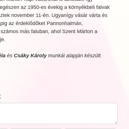
gészen az 1950-es évekig a környékbeli falvak
keztek november 11-én. Ugyanígy vásár várta és
apig az érdeklődőket Pannonhalmán,
számos más faluban, ahol Szent Márton a
je.
éla
és
Csáky Károly
munkái alapján készült.
k