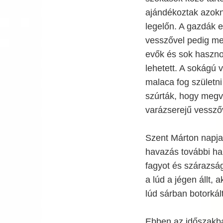
ajándékoztak azokn
legelőn. A gazdák e
vesszővel pedig me
evők és sok haszno
lehetett. A sokágú 
malaca fog születni
szúrták, hogy megvé
varázserejű vesszőve
Szent Márton napja 
havazás további har
fagyot és szárazság
a lúd a jégen állt, 
lúd sárban botorkált
Ebben az időszakban