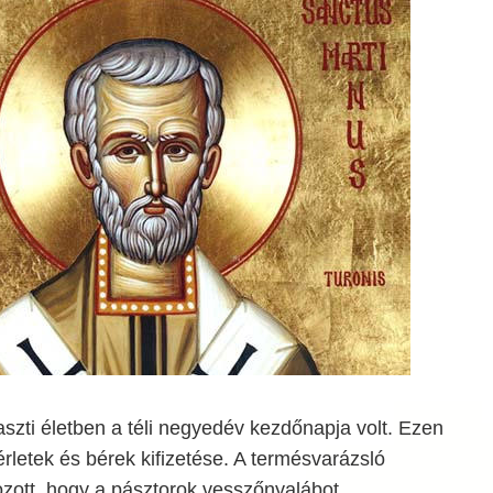
szti életben a téli negyedév kezdőnapja volt. Ezen
érletek és bérek kifizetése. A termésvarázsló
ozott, hogy a pásztorok vesszőnyalábot