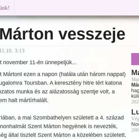
künk!
 Márton vesszeje
1.10. 3:13
t november 11-én ünnepeljük...
Má
nt Mártont ezen a napon (halála után három nappal)
Mad
galomra Toursban. A keresztény hitre tért katona
Már
hag
zatos munka és az alázatosság szentje volt, a
kül
em halt mártírhalált.
202
L
iában, a mai Szombathelyen született a 4. század
Vég
Nov
annonhalmát Szent Márton hegyének is nevezték,
200
g által tisztelt Szent Márton a közelében született.