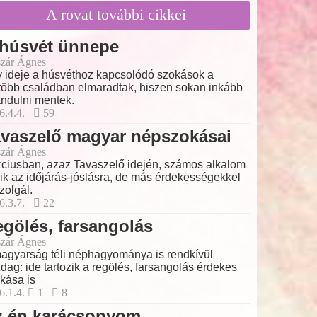
A rovat további cikkei
 húsvét ünnepe
zár Ágnes
 ideje a húsvéthoz kapcsolódó szokások a
több családban elmaradtak, hiszen sokan inkább
ándulni mentek.
6.4.4.
59
avaszelő magyar népszokásai
zár Ágnes
ciusban, azaz Tavaszelő idején, számos alkalom
lik az időjárás-jóslásra, de más érdekességekkel
szolgál.
6.3.7.
22
gölés, farsangolás
zár Ágnes
agyarság téli néphagyománya is rendkívül
dag: ide tartozik a regölés, farsangolás érdekes
kása is
6.1.4.
1
8
z én karácsonyom