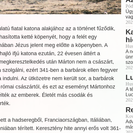
Pód
Úgy
vag
202
latú fiatal katona alakjához az a történet fűződik,
Ka
hasította ketté köpenyét, hogy a felét egy
h
mában Jézus jelent meg előtte a köpenyben. A
Hus
A n
hajló ifjú katona ezután, 22 évesen áttért a
ünn
A megkeresztelkedés után Márton nem a császárt,
szo
202
 szolgálni, ezért 341-ben a barbárok ellen fegyver
L
a indulni. Az ütközetre nem került sor, a barbárok
Hus
a római császártól, és ezt az eseményt Mártonhoz
A t
lték az emberek. Életét más csodák és
Luc
202
rték.
R
Kov
ett a hadseregből, Franciaországban, Itáliában,
Adv
más
iában térített. Keresztény hite annyi erős volt 361-
202