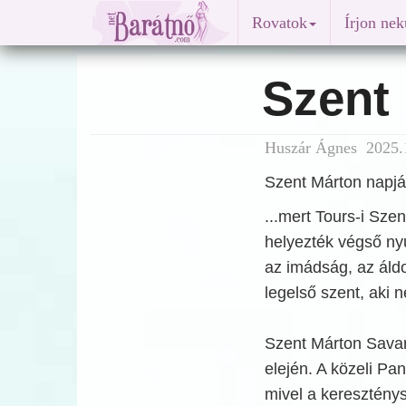
Rovatok
Írjon ne
Szent
Huszár Ágnes 2025.1
Szent Márton napjá
...mert Tours-i Sze
helyezték végső nyu
az imádság, az áldo
legelső szent, aki n
Szent Márton Savar
elején. A közeli P
mivel a kereszténysé