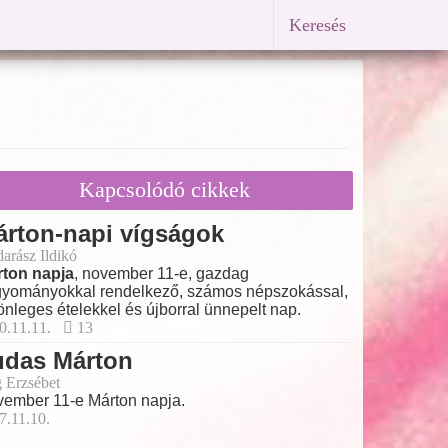
Keresés
Kapcsolódó cikkek
rton-napi vígságok
arász Ildikó
ton napja
, november 11-e, gazdag
yományokkal rendelkező, számos népszokással,
önleges ételekkel és újborral ünnepelt nap.
0.11.11.
13
udas Márton
 Erzsébet
ember 11-e Márton napja.
7.11.10.