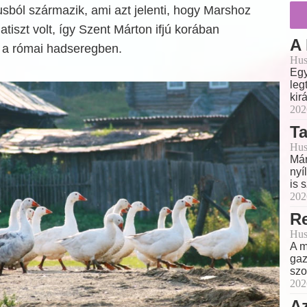
usból származik, ami azt jelenti, hogy Marshoz
tiszt volt, így Szent Márton ifjú korában
A
t a római hadseregben.
Hus
Egy
leg
kir
202
T
Hus
Már
nyí
is 
202
Re
Hus
A m
gaz
szo
202
A