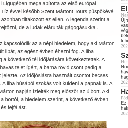
i Ligugében megalapította az első európai
El
t. Tíz évvel később Szent Mártont Tours püspökévé
Nag
azonban tiltakozott ez ellen. A legenda szerint a
Újr
vas
lrejtőzni, de a ludak elárulták gágogásukkal.
vég
bef
leh
 kapcsolódik az a népi hiedelem, hogy aki Márton-
202
t libát, az egész évben éhezni fog. A liba
Sz
g a következő tél időjárására következtettek. A
Hus
Nov
havas telet ígért, a barna rövid csont pedig a
hav
t jelezte. Az időjóslásra használt csontot becses
ha
202
. A liba húsából szokás volt küldeni a papnak is. A
Ha
árton napján ízlelték meg először az újbort. Aki
Pód
a bortól, a hiedelem szerint, a következő évben
Ez 
és fejfájást.
hal
202