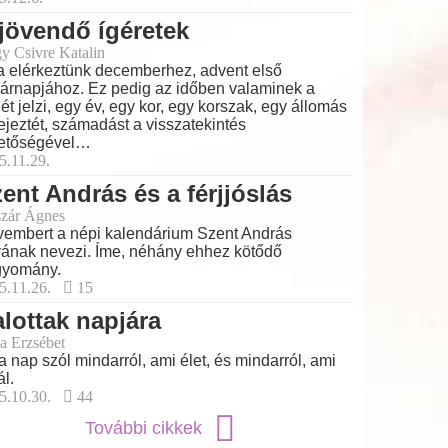
jövendő ígéretek
y Csivre Katalin
a elérkeztünk decemberhez, advent első
árnapjához. Ez pedig az időben valaminek a
ét jelzi, egy év, egy kor, egy korszak, egy állomás
ejeztét, számadást a visszatekintés
etőségével…
5.11.29.
ent András és a férjjóslás
zár Ágnes
embert a népi kalendárium Szent András
ának nevezi. Íme, néhány ehhez kötődő
gyomány.
5.11.26.
15
lottak napjára
a Erzsébet
a nap szól mindarról, ami élet, és mindarról, ami
ál.
5.10.30.
44
További cikkek