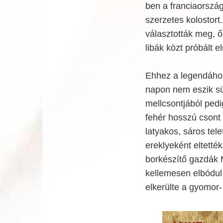
ben a franciaország
szerzetes kolostor
választották meg, ő 
libák közt próbált e
Ehhez a legendához
napon nem eszik sül
mellcsontjából pedi
fehér hosszú csont 
latyakos, sáros tele
ereklyeként eltették
borkészítő gazdák M
kellemesen elbódul 
elkerülte a gyomor- 