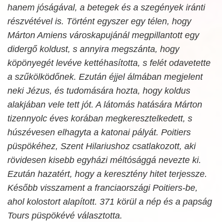
hanem jóságával, a betegek és a szegények iránti
részvétével is. Történt egyszer egy télen, hogy
Márton Amiens városkapujánál megpillantott egy
didergő koldust, s annyira megszánta, hogy
köpönyegét levéve kettéhasította, s felét odavetette
a szűkölködőnek. Ezután éjjel álmában megjelent
neki Jézus, és tudomására hozta, hogy koldus
alakjában vele tett jót. A látomás hatására Márton
tizennyolc éves korában megkeresztelkedett, s
húszévesen elhagyta a katonai pályát. Poitiers
püspökéhez, Szent Hilariushoz csatlakozott, aki
rövidesen kisebb egyházi méltósággá nevezte ki.
Ezután hazatért, hogy a keresztény hitet terjessze.
Később visszament a franciaországi Poitiers-be,
ahol kolostort alapított. 371 körül a nép és a papság
Tours püspökévé választotta.