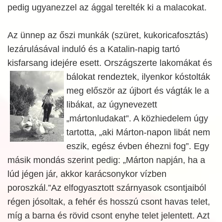
pedig ugyanezzel az ággal terelték ki a malacokat.
Az ünnep az őszi munkák (szüret, kukoricafosztás)
lezárulásával induló és a Katalin-napig tartó
kisfarsang idejére esett. Országszerte lakomákat és
bálokat
rendeztek, ilyenkor kóstolták
meg először az újbort és vágták le a
libákat, az úgynevezett
„mártonludakat”. A közhiedelem úgy
tartotta, „aki Márton-napon libát nem
eszik, egész évben éhezni fog”. Egy
másik mondás szerint pedig: „Márton napján, ha a
lúd jégen jár, akkor karácsonykor vízben
poroszkál.”Az elfogyasztott szárnyasok csontjaiból
régen jósoltak, a fehér és hosszú csont havas telet,
míg a barna és rövid csont enyhe telet jelentett. Azt