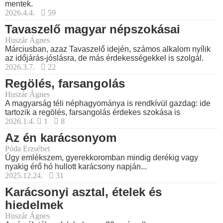
mentek.
2026.4.4.
59
Tavaszelő magyar népszokásai
Huszár Ágnes
Márciusban, azaz Tavaszelő idején, számos alkalom nyílik
az időjárás-jóslásra, de más érdekességekkel is szolgál.
2026.3.7.
22
Regölés, farsangolás
Huszár Ágnes
A magyarság téli néphagyománya is rendkívül gazdag: ide
tartozik a regölés, farsangolás érdekes szokása is
2026.1.4.
1
8
Az én karácsonyom
Póda Erzsébet
Úgy emlékszem, gyerekkoromban mindig derékig vagy
nyakig érő hó hullott karácsony napján...
2025.12.24.
31
Karácsonyi asztal, ételek és
hiedelmek
Huszár Ágnes