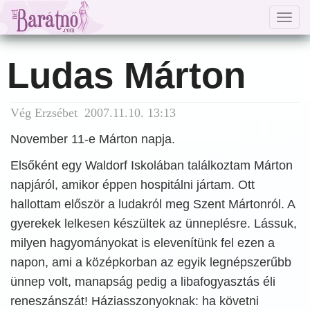
Togg
navig
Ludas Márton
Vég Erzsébet 2007.11.10. 13:13
November 11-e Márton napja.
Elsőként egy Waldorf Iskolában találkoztam Márton
napjáról, amikor éppen hospitálni jártam. Ott
hallottam először a ludakról meg Szent Mártonról. A
gyerekek lelkesen készültek az ünneplésre. Lássuk,
milyen hagyományokat is elevenítünk fel ezen a
napon, ami a középkorban az egyik legnépszerűbb
ünnep volt, manapság pedig a libafogyasztás éli
reneszánszát! Háziasszonyoknak: ha követni