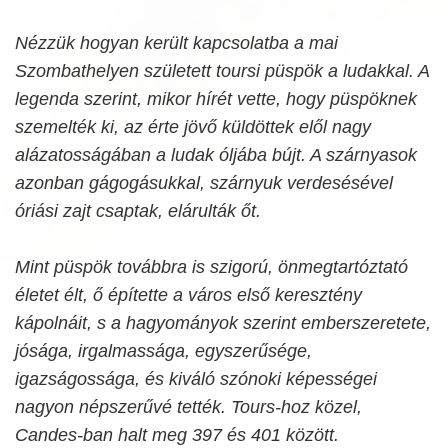
Nézzük hogyan került kapcsolatba a mai
Szombathelyen született toursi püspök a ludakkal. A
legenda szerint, mikor hírét vette, hogy püspöknek
szemelték ki, az érte jövő küldöttek elől nagy
alázatosságában a ludak óljába bújt. A szárnyasok
azonban gágogásukkal, szárnyuk verdesésével
óriási zajt csaptak, elárulták őt.
Mint püspök továbbra is szigorú, önmegtartóztató
életet élt, ő építette a város első keresztény
kápolnáit, s a hagyományok szerint emberszeretete,
jósága, irgalmassága, egyszerűsége,
igazságossága, és kiváló szónoki képességei
nagyon népszerűvé tették. Tours-hoz közel,
Candes-ban halt meg 397 és 401 között.