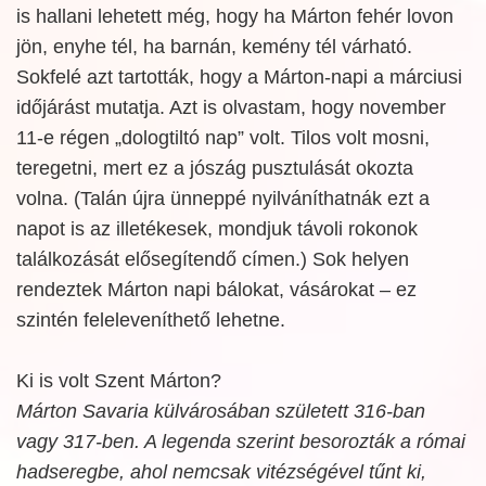
is hallani lehetett még, hogy ha Márton fehér lovon
jön, enyhe tél, ha barnán, kemény tél várható.
Sokfelé azt tartották, hogy a Márton-napi a márciusi
időjárást mutatja. Azt is olvastam, hogy november
11-e régen „dologtiltó nap” volt. Tilos volt mosni,
teregetni, mert ez a jószág pusztulását okozta
volna. (Talán újra ünneppé nyilváníthatnák ezt a
napot is az illetékesek, mondjuk távoli rokonok
találkozását elősegítendő címen.) Sok helyen
rendeztek Márton napi bálokat, vásárokat – ez
szintén feleleveníthető lehetne.
Ki is volt Szent Márton?
Márton Savaria külvárosában született 316-ban
vagy 317-ben. A legenda szerint besorozták a római
hadseregbe, ahol nemcsak vitézségével tűnt ki,