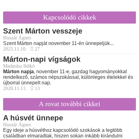
Kapcsolódó cikkek
Szent Márton vesszeje
Huszár Ágnes
Szent Márton napját november 11-én ünnepeljük...
2025.11.10.
27
Márton-napi vígságok
Madarász Ildikó
Márton napja
, november 11-e, gazdag hagyományokkal
rendelkező, számos népszokással, különleges ételekkel és
újborral ünnepelt nap.
2020.11.11.
13
A rovat további cikkei
A húsvét ünnepe
Huszár Ágnes
Egy ideje a húsvéthoz kapcsolódó szokások a legtöbb
családban elmaradtak, hiszen sokan inkább kirándulni