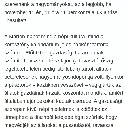
szeretnénk a hagyományokat, az a legjobb, ha
november 11-én, 11 óra 11 perckor tálaljuk a friss
libasültet!
A Márton-napot mind a népi kultúra, mind a
keresztény kalendárium jeles napként tartotta
számon. Előbbiben gazdasági határnapnak
számított, hiszen a félszilajon (a tavasztól őszig
legeltetett, télen pedig istállóban) tartott állatok
beterelésének hagyományos időpontja volt. Ilyenkor
a pásztorok – kezükben vesszővel – végigjárták az
állatok gazdáinak házait, köszöntőt mondtak, amiért
általában ajándékokat kaptak cserébe. A gazdasági
szerepen kívül népi hiedelmek is kötődtek az
ünnephez: a disznóól tetejébe ágat szúrtak, hogy
megvédjék az állatokat a pusztulástól, tavasszal