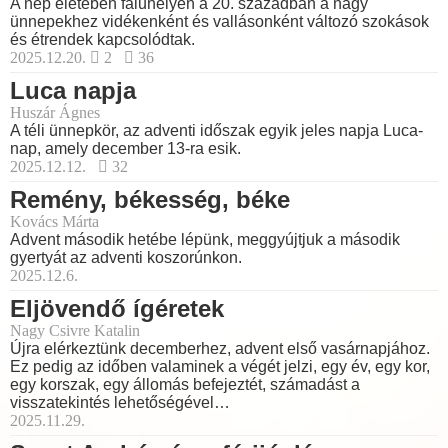
A nép életében faluhelyen a 20. században a nagy
ünnepekhez vidékenként és vallásonként változó szokások
és étrendek kapcsolódtak.
2025.12.20.
2
36
Luca napja
Huszár Ágnes
A téli ünnepkör, az adventi időszak egyik jeles napja Luca-
nap, amely december 13-ra esik.
2025.12.12.
32
Remény, békesség, béke
Kovács Márta
Advent második hetébe lépünk, meggyújtjuk a második
gyertyát az adventi koszorúnkon.
2025.12.6.
Eljövendő ígéretek
Nagy Csivre Katalin
Újra elérkeztünk decemberhez, advent első vasárnapjához.
Ez pedig az időben valaminek a végét jelzi, egy év, egy kor,
egy korszak, egy állomás befejeztét, számadást a
visszatekintés lehetőségével…
2025.11.29.