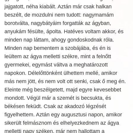
jajgatott, néha kiabált. Aztán már csak halkan
beszélt, de mozdulni nem tudott: nagymamám
borotválta, nagybátyáim forgatták az ágyban,
anyukám fésülte, ápolta. Hatéves voltam akkor, és
minden nap láttam, ahogy gondoskodnak róla.
Minden nap bementem a szobájába, és én is
leültem az ágya melletti székre, mint a felnőtt
gyermekei, egymást váltva a meghatározott
napokon. Délelőttönként ülhettem mellé, amikor
más nem jött, és nem volt ott senki, csak ő meg én.
Eleinte még beszélgetett, majd egyre kevesebbet
mondott. Végül már a szemét is becsukta, és
békésen feküdt. Csak az akadozó légzését
figyelhettem. Aztán egy augusztusi napon, amikor
sikerült felmásznom és elhelyezkednem az ágya
melletti nagy széken, már nem hallottam a