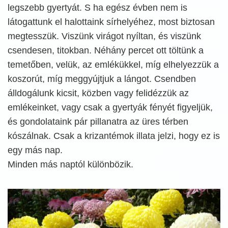
legszebb gyertyát. S ha egész évben nem is
látogattunk el halottaink sírhelyéhez, most biztosan
megtesszük. Viszünk virágot nyíltan, és viszünk
csendesen, titokban. Néhány percet ott töltünk a
temetőben, velük, az emlékükkel, míg elhelyezzük a
koszorút, míg meggyújtjuk a lángot. Csendben
álldogálunk kicsit, közben vagy felidézzük az
emlékeinket, vagy csak a gyertyák fényét figyeljük,
és gondolataink pár pillanatra az üres térben
kószálnak. Csak a krizantémok illata jelzi, hogy ez is
egy más nap.
Minden más naptól különbözik.