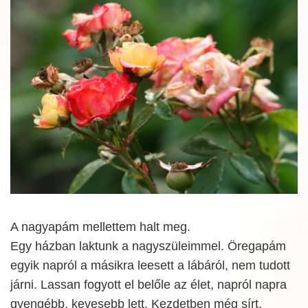
A nagyapám mellettem halt meg.
Egy házban laktunk a nagyszüleimmel. Öregapám
egyik napról a másikra leesett a lábáról, nem tudott
járni. Lassan fogyott el belőle az élet, napról napra
gyengébb, kevesebb lett. Kezdetben még sírt,