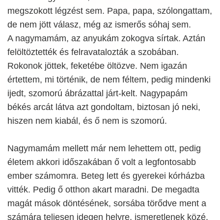
megszokott légzést sem. Papa, papa, szólongattam,
de nem jött válasz, még az ismerős sóhaj sem.
A nagymamám, az anyukám zokogva sírtak. Aztán
felöltöztették és felravatalozták a szobában.
Rokonok jöttek, feketébe öltözve. Nem igazán
értettem, mi történik, de nem féltem, pedig mindenki
ijedt, szomorú ábrázattal járt-kelt. Nagypapám
békés arcát látva azt gondoltam, biztosan jó neki,
hiszen nem kiabál, és ő nem is szomorú.
Nagymamám mellett már nem lehettem ott, pedig
életem akkori időszakában ő volt a legfontosabb
ember számomra. Beteg lett és gyerekei kórházba
vitték. Pedig ő otthon akart maradni. De megadta
magát mások döntésének, sorsába törődve ment a
számára teljesen idegen helyre, ismeretlenek közé.