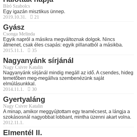
Bíró Szabolcs
Egy igazán misztikus ünnep.
2019.10.31.
21
Gyász
Csonga Melinda
Egyik napról a másikra megváltoznak dolgok. Nincs
átmenet, csak éles csapás: egyik pillanatból a másikba.
2015.11.1.
35
Nagyanyánk sírjánál
Nagy Csivre Katalin
Nagyanyánk sírjánál mindig megáll az idő. A csendes, hideg
temetőben meg-megállva szembenézünk saját
elmúlásunkkal.
2014.11.1.
30
Gyertyaláng
Nagy Csivre Katalin
A minap, amikor meggyújtottam egy teamécsest, a lángja a
szokásosnál nagyobbat lobbant, mintha üzenni akart volna.
2012.11.1.
Elmentél II.