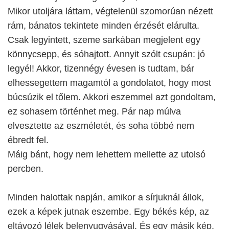
Mikor utoljára láttam, végtelenül szomorúan nézett
rám, bánatos tekintete minden érzését elárulta.
Csak legyintett, szeme sarkában megjelent egy
könnycsepp, és sóhajtott. Annyit szólt csupán: jó
legyél! Akkor, tizennégy évesen is tudtam, bár
elhessegettem magamtól a gondolatot, hogy most
búcsúzik el tőlem. Akkori eszemmel azt gondoltam,
ez sohasem történhet meg. Pár nap múlva
elvesztette az eszméletét, és soha többé nem
ébredt fel.
Máig bánt, hogy nem lehettem mellette az utolsó
percben.
Minden halottak napján, amikor a sírjuknál állok,
ezek a képek jutnak eszembe. Egy békés kép, az
eltávozó lélek belenyugvásával. És egy másik kép,