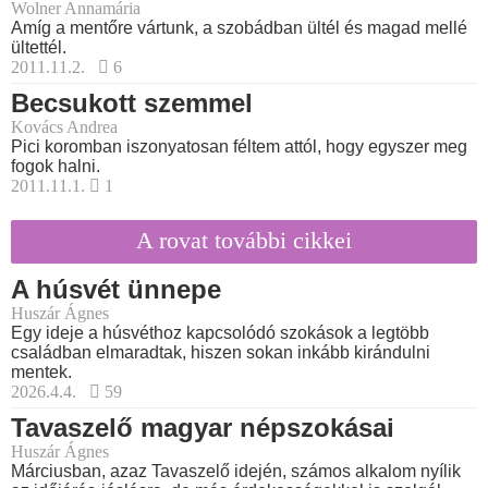
Wolner Annamária
Amíg a mentőre vártunk, a szobádban ültél és magad mellé
ültettél.
2011.11.2.
6
Becsukott szemmel
Kovács Andrea
Pici koromban iszonyatosan féltem attól, hogy egyszer meg
fogok halni.
2011.11.1.
1
A rovat további cikkei
A húsvét ünnepe
Huszár Ágnes
Egy ideje a húsvéthoz kapcsolódó szokások a legtöbb
családban elmaradtak, hiszen sokan inkább kirándulni
mentek.
2026.4.4.
59
Tavaszelő magyar népszokásai
Huszár Ágnes
Márciusban, azaz Tavaszelő idején, számos alkalom nyílik