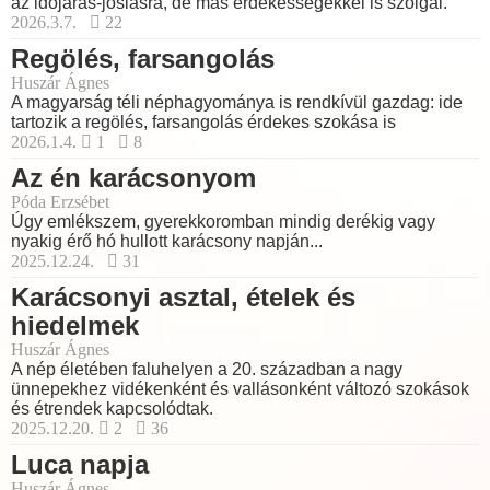
az időjárás-jóslásra, de más érdekességekkel is szolgál.
2026.3.7.
22
Regölés, farsangolás
Huszár Ágnes
A magyarság téli néphagyománya is rendkívül gazdag: ide
tartozik a regölés, farsangolás érdekes szokása is
2026.1.4.
1
8
Az én karácsonyom
Póda Erzsébet
Úgy emlékszem, gyerekkoromban mindig derékig vagy
nyakig érő hó hullott karácsony napján...
2025.12.24.
31
Karácsonyi asztal, ételek és
hiedelmek
Huszár Ágnes
A nép életében faluhelyen a 20. században a nagy
ünnepekhez vidékenként és vallásonként változó szokások
és étrendek kapcsolódtak.
2025.12.20.
2
36
Luca napja
Huszár Ágnes