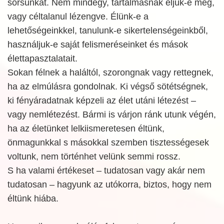
sorsunkat. Nem mindegy, tartalmasnak éljük-e meg,
vagy céltalanul lézengve. Élünk-e a
lehetőségeinkkel, tanulunk-e sikertelenségeinkből,
használjuk-e saját felismeréseinket és mások
élettapasztalatait.
Sokan félnek a haláltól, szorongnak vagy rettegnek,
ha az elmúlásra gondolnak. Ki végső sötétségnek,
ki fényáradatnak képzeli az élet utáni létezést –
vagy nemlétezést. Bármi is várjon ránk utunk végén,
ha az életünket lelkiismeretesen éltünk,
önmagunkkal s másokkal szemben tisztességesek
voltunk, nem történhet velünk semmi rossz.
S ha valami értékeset – tudatosan vagy akár nem
tudatosan – hagyunk az utókorra, biztos, hogy nem
éltünk hiába.