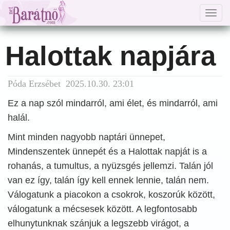
Togg
navig
Halottak napjára
Póda Erzsébet 2025.10.30. 23:01
Ez a nap szól mindarról, ami élet, és mindarról, ami
halál.
Mint minden nagyobb naptári ünnepet,
Mindenszentek ünnepét és a Halottak napját is a
rohanás, a tumultus, a nyüzsgés jellemzi. Talán jól
van ez így, talán így kell ennek lennie, talán nem.
Válogatunk a piacokon a csokrok, koszorúk között,
válogatunk a mécsesek között. A legfontosabb
elhunytunknak szánjuk a legszebb virágot, a