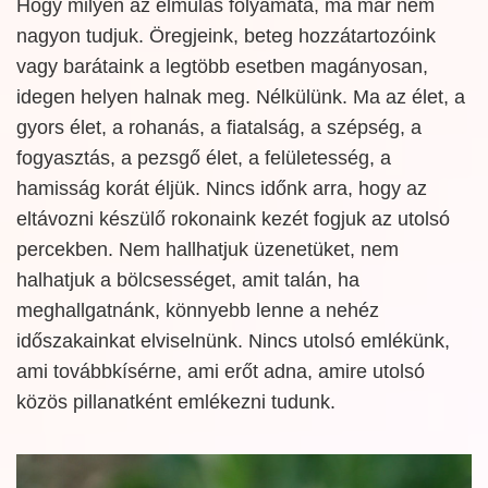
Hogy milyen az elmúlás folyamata, ma már nem
nagyon tudjuk. Öregjeink, beteg hozzátartozóink
vagy barátaink a legtöbb esetben magányosan,
idegen helyen halnak meg. Nélkülünk. Ma az élet, a
gyors élet, a rohanás, a fiatalság, a szépség, a
fogyasztás, a pezsgő élet, a felületesség, a
hamisság korát éljük. Nincs időnk arra, hogy az
eltávozni készülő rokonaink kezét fogjuk az utolsó
percekben. Nem hallhatjuk üzenetüket, nem
halhatjuk a bölcsességet, amit talán, ha
meghallgatnánk, könnyebb lenne a nehéz
időszakainkat elviselnünk. Nincs utolsó emlékünk,
ami továbbkísérne, ami erőt adna, amire utolsó
közös pillanatként emlékezni tudunk.