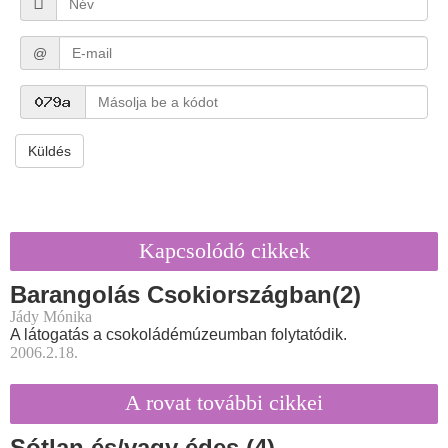
@
Küldés
Kapcsolódó cikkek
Barangolás Csokiországban(2)
Jády Mónika
A látogatás a csokoládémúzeumban folytatódik.
2006.2.18.
A rovat további cikkei
Sótlan és/vagy édes (4)