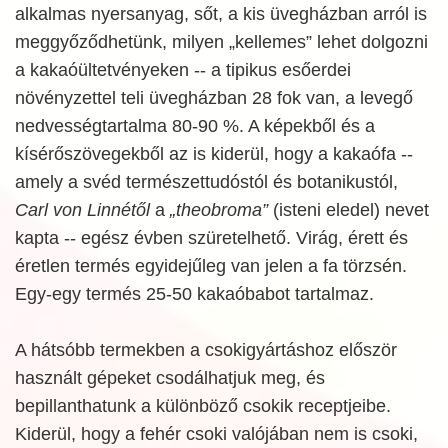
alkalmas nyersanyag, sőt, a kis üvegházban arról is
meggyőződhetünk, milyen „kellemes” lehet dolgozni
a kakaóültetvényeken -- a tipikus esőerdei
növényzettel teli üvegházban 28 fok van, a levegő
nedvességtartalma 80-90 %. A képekből és a
kísérőszövegekből az is kiderül, hogy a kakaófa --
amely a svéd természettudóstól és botanikustól,
Carl von Linnétől
a
„theobroma”
(isteni eledel) nevet
kapta -- egész évben szüretelhető. Virág, érett és
éretlen termés egyidejűleg van jelen a fa törzsén.
Egy-egy termés 25-50 kakaóbabot tartalmaz.
A hátsóbb termekben a csokigyártáshoz először
használt gépeket csodálhatjuk meg, és
bepillanthatunk a különböző csokik receptjeibe.
Kiderül, hogy a fehér csoki valójában nem is csoki,