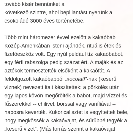
tovább kísér bennünket a
következő szintre, ahol bepillantást nyerünk a
csokoládé 3000 éves történetébe.
Több mint háromezer évvel ezelőtt a kakaóbab
Közép-Amerikában isteni ajándék, rituális étek és
fizetőeszköz volt. Egy nyúl például tíz kakaóbabot,
egy férfi rabszolga pedig százat ért. A maják és az
aztékok termesztették elsőként a kakaófát. A
feldolgozott kakaóbabból
„xocolatl”
-nak (keserű
víznek) nevezett italt készítettek: a pörkölés után
egy lapos kövön megőrölték a babot, majd vízzel és
fűszerekkel -- chilivel, borssal vagy vaníliával --
habosra keverték. Kukoricalisztet is vegyítettek bele,
hogy megkössék a kakaóvajat, és sűrűbbé tegyék a
„keserű vizet”. (Más forrás szerint a kakaóvajat