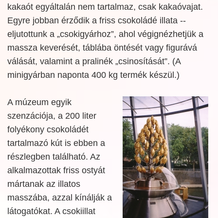
kakaót egyáltalán nem tartalmaz, csak kakaóvajat.
Egyre jobban érződik a friss csokoládé illata --
eljutottunk a „csokigyárhoz”, ahol végignézhetjük a
massza keverését, táblába öntését vagy figurává
válását, valamint a pralinék „csinosítását”. (A
minigyárban naponta 400 kg termék készül.)
A múzeum egyik
szenzációja, a 200 liter
folyékony csokoládét
tartalmazó kút is ebben a
részlegben található. Az
alkalmazottak friss ostyát
mártanak az illatos
masszába, azzal kínálják a
látogatókat. A csokiillat