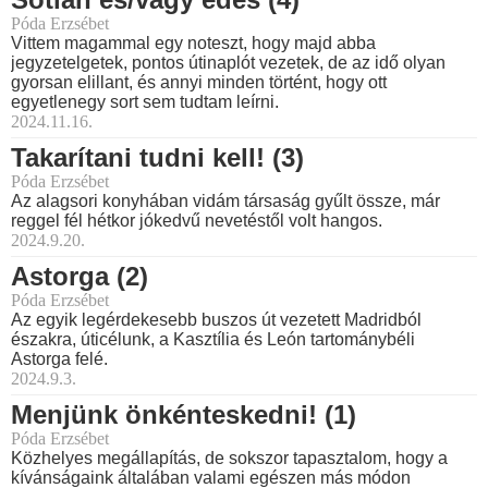
Póda Erzsébet
Vittem magammal egy noteszt, hogy majd abba
jegyzetelgetek, pontos útinaplót vezetek, de az idő olyan
gyorsan elillant, és annyi minden történt, hogy ott
egyetlenegy sort sem tudtam leírni.
2024.11.16.
Takarítani tudni kell! (3)
Póda Erzsébet
Az alagsori konyhában vidám társaság gyűlt össze, már
reggel fél hétkor jókedvű nevetéstől volt hangos.
2024.9.20.
Astorga (2)
Póda Erzsébet
Az egyik legérdekesebb buszos út vezetett Madridból
északra, úticélunk, a Kasztília és León tartománybéli
Astorga felé.
2024.9.3.
Menjünk önkénteskedni! (1)
Póda Erzsébet
Közhelyes megállapítás, de sokszor tapasztalom, hogy a
kívánságaink általában valami egészen más módon