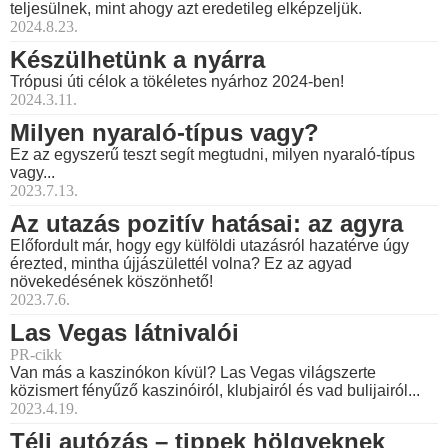
teljesülnek, mint ahogy azt eredetileg elképzeljük.
2024.8.23.
Készülhetünk a nyárra
Trópusi úti célok a tökéletes nyárhoz 2024-ben!
2024.3.11.
Milyen nyaraló-típus vagy?
Ez az egyszerű teszt segít megtudni, milyen nyaraló-típus
vagy...
2023.7.13.
Az utazás pozitív hatásai: az agyra
Előfordult már, hogy egy külföldi utazásról hazatérve úgy
érezted, mintha újjászülettél volna? Ez az agyad
növekedésének köszönhető!
2023.7.6.
Las Vegas látnivalói
PR-cikk
Van más a kaszinókon kívül? Las Vegas világszerte
közismert fényűző kaszinóiról, klubjairól és vad bulijairól...
2023.4.19.
Téli autózás – tippek hölgyeknek