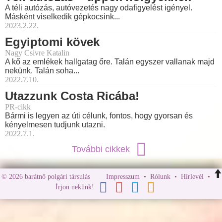
A téli autózás, autóvezetés nagy odafigyelést igényel.
Másként viselkedik gépkocsink...
2023.2.22.
Egyiptomi kövek
Nagy Csivre Katalin
A kő az emlékek hallgatag őre. Talán egyszer vallanak majd
nekünk. Talán soha...
2022.7.10.
Utazzunk Costa Ricába!
PR-cikk
Bármi is legyen az úti célunk, fontos, hogy gyorsan és
kényelmesen tudjunk utazni.
2022.7.1.
További cikkek
© 2026 barátnő polgári társulás
Impresszum
•
Rólunk
•
Hírlevél
•
Írjon nekünk!