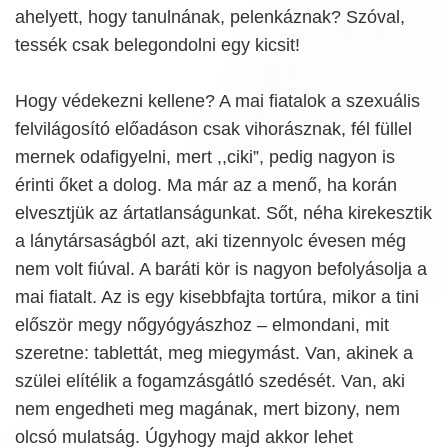
ahelyett, hogy tanulnának, pelenkáznak? Szóval,
tessék csak belegondolni egy kicsit!
Hogy védekezni kellene? A mai fiatalok a szexuális
felvilágosító előadáson csak vihorásznak, fél füllel
mernek odafigyelni, mert ,,ciki”, pedig nagyon is
érinti őket a dolog. Ma már az a menő, ha korán
elvesztjük az ártatlanságunkat. Sőt, néha kirekesztik
a lánytársaságból azt, aki tizennyolc évesen még
nem volt fiúval. A baráti kör is nagyon befolyásolja a
mai fiatalt. Az is egy kisebbfajta tortúra, mikor a tini
először megy nőgyógyászhoz – elmondani, mit
szeretne: tablettát, meg miegymást. Van, akinek a
szülei elítélik a fogamzásgátló szedését. Van, aki
nem engedheti meg magának, mert bizony, nem
olcsó mulatság. Úgyhogy majd akkor lehet