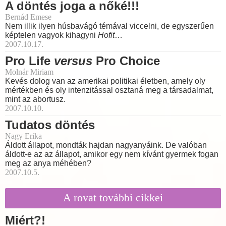
A döntés joga a nőké!!!
Bernád Emese
Nem illik ilyen húsbavágó témával viccelni, de egyszerűen
képtelen vagyok kihagyni
Hofit
…
2007.10.17.
Pro Life
versus
Pro Choice
Molnár Miriam
Kevés dolog van az amerikai politikai életben, amely oly
mértékben és oly intenzitással osztaná meg a társadalmat,
mint az abortusz.
2007.10.10.
Tudatos döntés
Nagy Erika
Áldott állapot, mondták hajdan nagyanyáink. De valóban
áldott-e az az állapot, amikor egy nem kívánt gyermek fogan
meg az anya méhében?
2007.10.5.
A rovat további cikkei
Miért?!