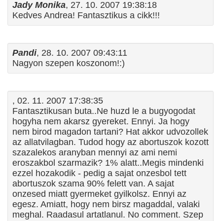
Jady Monika
, 27. 10. 2007 19:38:18
Kedves Andrea! Fantasztikus a cikk!!!
Pandi
, 28. 10. 2007 09:43:11
Nagyon szepen koszonom!:)
, 02. 11. 2007 17:38:35
Fantasztikusan buta..Ne huzd le a bugyogodat
hogyha nem akarsz gyereket. Ennyi. Ja hogy
nem birod magadon tartani? Hat akkor udvozollek
az allatvilagban. Tudod hogy az abortuszok kozott
szazalekos aranyban mennyi az ami nemi
eroszakbol szarmazik? 1% alatt..Megis mindenki
ezzel hozakodik - pedig a sajat onzesbol tett
abortuszok szama 90% felett van. A sajat
onzesed miatt gyermeket gyilkolsz. Ennyi az
egesz. Amiatt, hogy nem birsz magaddal, valaki
meghal. Raadasul artatlanul. No comment. Szep