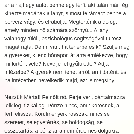
arra hajt egy autó, benne egy férfi, aki talán már rég
kinézte magának a lányt, s most feltámadt benne a
perverz vágy, és elrabolja. Megtörténik a dolog,
amely minden nő számára szörnyű... A lány
valahogy túléli, pszichológus segítségével túlteszi
magát rajta. De mi van, ha teherbe esik? Szülje meg
a gyereket, kilenc hónapon át arra emlékezve, hogy
mi történt vele? Nevelje fel gyűlölettel? Adja
intézetbe? A gyerek nem tehet arról, ami történt, és
ha intézetben nevelkedik majd, azt is megsínyli.
Nézzük Mártát! Felnőtt nő. Férje veri, bántalmazza
lelkileg, fizikailag. Pénze nincs, amit keresnek, a
férfi elissza. Körülményeik rosszak, nincs se
szeretet, se egyetértés, se boldogság, se
összetartás, a pénz arra nem érdemes dolgokra