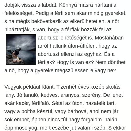
dobják vissza a labdát. Könnyű másra hárítani a
felelősséget. Pedig a férfi sem akar mindig gyereket,
s ha mégis bekövetkezik az elkerülhetetlen, a nőt
hibáztatják, s van, hogy a férfiak hozzák fel az
abortusz
lehetőségét is. Mostanában
arról hallunk úton-útfélen, hogy az
abortuszt ellenzi az egyház. És a
férfiak? Hogy is van ez? Nem dönthet
a nő, hogy a gyereke megszülessen-e vagy ne?
Vegyük például Klárit. Tizenhét éves középiskolás
lány. Jó tanuló, kedves, aranyos, szerény. De lehet
akár kacér, férfifaló. Sétál az úton, hazafelé tart,
vagy a boltba készül, vagy bárhová, ahol nem jár
sok ember, éppen nincs túl nagy forgalom. Talán
épp mosolyog, mert eszébe jut valami szép. S ekkor