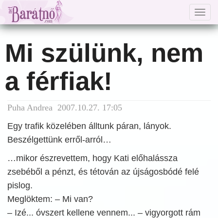
Togg
navig
Mi szülünk, nem
a férfiak!
Puha Andrea 2007.10.27. 17:05
Egy trafik közelében álltunk páran, lányok.
Beszélgettünk erről-arról…
…mikor észrevettem, hogy Kati előhalássza
zsebéből a pénzt, és tétován az újságosbódé felé
pislog.
Meglöktem: – Mi van?
– Izé... óvszert kellene vennem... – vigyorgott rám