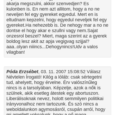
akarja megszulni, akkor szenvedjen? Es
kulonben is. En nem azt allitom, hogy a no ne
neveljen fel egy gyereket egyedul. Mert en is
eltudnam kepzelni, hogy egyedul neveljek fel egy
gyereket.Ha nehezebb is. De nehogy mar a no ne
dontse el hogy akar e szullni vagy nem.Sajat
onzesrol beszel? Miert, maga szerint az a gyerek
boldog lesz akit az apja vegigvag szijjal?
aaa..olyan niiincs...Dehogynincs!Udv a valos
vilagban!
Póda Erzsébet
, 03. 11. 2007 15:08:52 Válasz
Névtelen Írogató! Kilóg a lóláb: csak sértegetni
tud, ahelyett, hogy érvelne. Érv valószínűleg
nincs is a tarsolyában. Képzelje, azok a nők is
szülnek, akik esetleg átestek egy abortuszon.
Liberálisoknak nevez, holott semmilyen politikai
irányvonalhoz nem tartozunk. És szó nincs a
weboldalunkon agymosásról, csupán arról, hogy
mi amellett voksolunk, hogy a nő maga