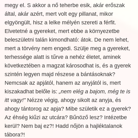
megy el. S akkor a nő teherbe esik, akár erőszak
által, akár azért, mert volt egy pillanat, mikor
elgyöngült, hisz a lelke mélyén szereti a férfit.
Elvetetné a gyereket, mert ebbe a környezetbe
beleszületni talán kimondható: átok. De nem lehet,
mert a törvény nem engedi. Szülje meg a gyereket,
terhessége alatt is tűrve a nehéz életet, aminek
következtében a magzat károsodhat is, és a gyerek
szintén legyen majd részese a bántásoknak?
Nemcsak az apjától, hanem az anyjától is, mert
kiszakadhat belőle is:
„nem elég a bajom, még te is
itt vagy!”
Nézze végig, ahogy sikolt az anyja, és
ahogy tántorog az apja? Mibe születik ez a gyerek?
Az éhség kiűzi az utcára? Bűnöző lesz? Intézetbe
kerül? Nem baj ez?! Hadd nőjön a hajléktalanok
tábora?!