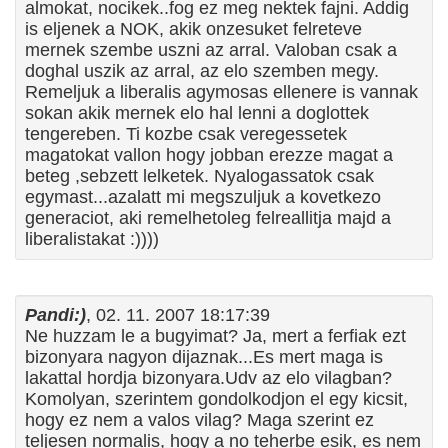
almokat, nocikek..fog ez meg nektek fajni. Addig
is eljenek a NOK, akik onzesuket felreteve
mernek szembe uszni az arral. Valoban csak a
doghal uszik az arral, az elo szemben megy.
Remeljuk a liberalis agymosas ellenere is vannak
sokan akik mernek elo hal lenni a doglottek
tengereben. Ti kozbe csak veregessetek
magatokat vallon hogy jobban erezze magat a
beteg ,sebzett lelketek. Nyalogassatok csak
egymast...azalatt mi megszuljuk a kovetkezo
generaciot, aki remelhetoleg felreallitja majd a
liberalistakat :))))
Pandi:)
, 02. 11. 2007 18:17:39
Ne huzzam le a bugyimat? Ja, mert a ferfiak ezt
bizonyara nagyon dijaznak...Es mert maga is
lakattal hordja bizonyara.Udv az elo vilagban?
Komolyan, szerintem gondolkodjon el egy kicsit,
hogy ez nem a valos vilag? Maga szerint ez
teljesen normalis, hogy a no teherbe esik, es nem