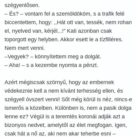
szégyenlősen.
– És? – vontam fel a szemöldököm, s a trafik felé
biccentettem, hogy: ,,Hát ott van, tessék, nem rohan
el, nyelved van, kérjél...!” Kati azonban csak
toporgott egy helyben. Akkor esett le a tízfilléres.
Nem mert venni.
–Vegyek? – könnyítettem meg a dolgát.
– Aha! – s a kezembe nyomta a pénzt.
Azért mégiscsak szörnyű, hogy az embernek
védekeznie kell a nem kívánt terhesség ellen, és
szégyell óvszert venni! Sőt még körül is néz, nincs-e
ismerős a közelben. Különben is, nem a pasik dolga
lenne ez? Végül is a teremtés koronái adják azt a
bizonyos nedvet, amelytől az élet megfogan. Igen,
csak hát a nő az, aki nem akar teherbe esni –