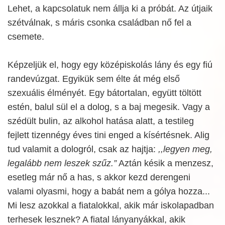
Lehet, a kapcsolatuk nem állja ki a próbát. Az útjaik
szétválnak, s máris csonka családban nő fel a
csemete.
Képzeljük el, hogy egy középiskolás lány és egy fiú
randevúzgat. Egyikük sem élte át még első
szexuális élményét. Egy bátortalan, együtt töltött
estén, balul sül el a dolog, s a baj megesik. Vagy a
szédült bulin, az alkohol hatása alatt, a testileg
fejlett tizennégy éves tini enged a kísértésnek. Alig
tud valamit a dologról, csak az hajtja:
,,legyen meg,
legalább nem leszek szűz.”
Aztán késik a menzesz,
esetleg már nő a has, s akkor kezd derengeni
valami olyasmi, hogy a babát nem a gólya hozza...
Mi lesz azokkal a fiatalokkal, akik már iskolapadban
terhesek lesznek? A fiatal lányanyákkal, akik