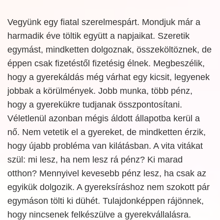
Vegyünk egy fiatal szerelmespárt. Mondjuk már a
harmadik éve töltik együtt a napjaikat. Szeretik
egymást, mindketten dolgoznak, összeköltöznek, de
éppen csak fizetéstől fizetésig élnek. Megbeszélik,
hogy a gyerekáldás még várhat egy kicsit, legyenek
jobbak a körülmények. Jobb munka, több pénz,
hogy a gyerekükre tudjanak összpontosítani.
Véletlenül azonban mégis áldott állapotba kerül a
nő. Nem vetetik el a gyereket, de mindketten érzik,
hogy újabb probléma van kilátásban. A vita vitákat
szül: mi lesz, ha nem lesz rá pénz? Ki marad
otthon? Mennyivel kevesebb pénz lesz, ha csak az
egyikük dolgozik. A gyereksíráshoz nem szokott pár
egymáson tölti ki dühét. Tulajdonképpen rájönnek,
hogy nincsenek felkészülve a gyerekvállalásra.