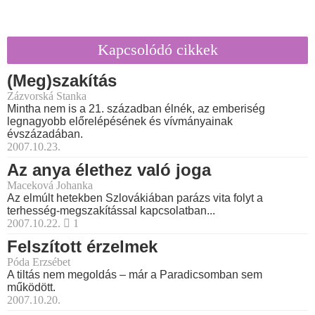
Kapcsolódó cikkek
(Meg)szakítás
Zázvorská Stanka
Mintha nem is a 21. században élnék, az emberiség
legnagyobb előrelépésének és vívmányainak
évszázadában.
2007.10.23.
Az anya élethez való joga
Maceková Johanka
Az elmúlt hetekben Szlovákiában parázs vita folyt a
terhesség-megszakítással kapcsolatban...
2007.10.22.
1
Felszított érzelmek
Póda Erzsébet
A tiltás nem megoldás – már a Paradicsomban sem
működött.
2007.10.20.