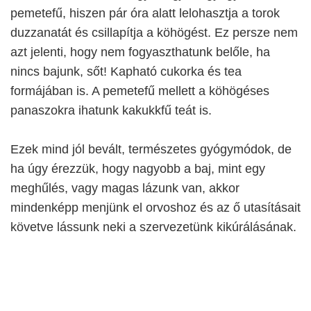
pemetefű, hiszen pár óra alatt lelohasztja a torok
duzzanatát és csillapítja a köhögést. Ez persze nem
azt jelenti, hogy nem fogyaszthatunk belőle, ha
nincs bajunk, sőt! Kapható cukorka és tea
formájában is. A pemetefű mellett a köhögéses
panaszokra ihatunk kakukkfű teát is.
Ezek mind jól bevált, természetes gyógymódok, de
ha úgy érezzük, hogy nagyobb a baj, mint egy
meghűlés, vagy magas lázunk van, akkor
mindenképp menjünk el orvoshoz és az ő utasításait
követve lássunk neki a szervezetünk kikúrálásának.