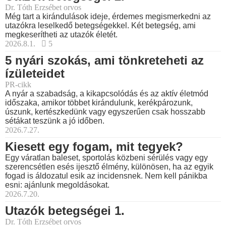
Dr. Tóth Erzsébet orvos
Még tart a kirándulások ideje, érdemes megismerkedni az
utazókra leselkedő betegségekkel. Két betegség, ami
megkeserítheti az utazók életét.
2026.8.1.
5
5 nyári szokás, ami tönkreteheti az
ízületeidet
PR-cikk
A nyár a szabadság, a kikapcsolódás és az aktív életmód
időszaka, amikor többet kirándulunk, kerékpározunk,
úszunk, kertészkedünk vagy egyszerűen csak hosszabb
sétákat teszünk a jó időben.
2026.7.27.
Kiesett egy fogam, mit tegyek?
Egy váratlan baleset, sportolás közbeni sérülés vagy egy
szerencsétlen esés ijesztő élmény, különösen, ha az egyik
fogad is áldozatul esik az incidensnek. Nem kell pánikba
esni: ajánlunk megoldásokat.
2026.7.20.
Utazók betegségei 1.
Dr. Tóth Erzsébet orvos