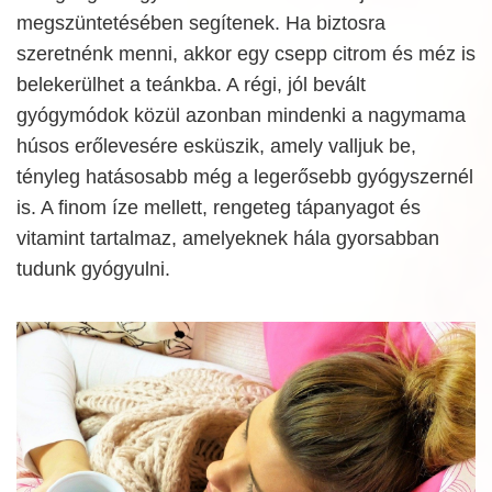
megszüntetésében segítenek. Ha biztosra
szeretnénk menni, akkor egy csepp citrom és méz is
belekerülhet a teánkba. A régi, jól bevált
gyógymódok közül azonban mindenki a nagymama
húsos erőlevesére esküszik, amely valljuk be,
tényleg hatásosabb még a legerősebb gyógyszernél
is. A finom íze mellett, rengeteg tápanyagot és
vitamint tartalmaz, amelyeknek hála gyorsabban
tudunk gyógyulni.