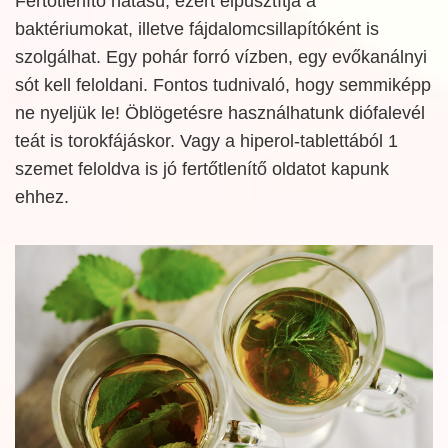
Fertőtlenítő hatású, ezért elpusztítja a
baktériumokat, illetve fájdalomcsillapítóként is
szolgálhat. Egy pohár forró vízben, egy evőkanálnyi
sót kell feloldani. Fontos tudnivaló, hogy semmiképp
ne nyeljük le! Öblögetésre használhatunk diófalevél
teát is torokfájáskor. Vagy a hiperol-tablettából 1
szemet feloldva is jó fertőtlenítő oldatot kapunk
ehhez.