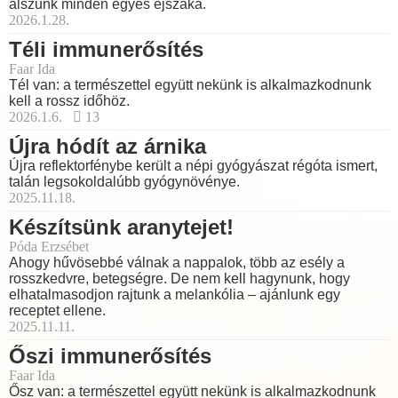
alszunk minden egyes éjszaka.
2026.1.28.
Téli immunerősítés
Faar Ida
Tél van: a természettel együtt nekünk is alkalmazkodnunk
kell a rossz időhöz.
2026.1.6.
13
Újra hódít az árnika
Újra reflektorfénybe került a népi gyógyászat régóta ismert,
talán legsokoldalúbb gyógynövénye.
2025.11.18.
Készítsünk aranytejet!
Póda Erzsébet
Ahogy hűvösebbé válnak a nappalok, több az esély a
rosszkedvre, betegségre. De nem kell hagynunk, hogy
elhatalmasodjon rajtunk a melankólia – ajánlunk egy
receptet ellene.
2025.11.11.
Őszi immunerősítés
Faar Ida
Ősz van: a természettel együtt nekünk is alkalmazkodnunk