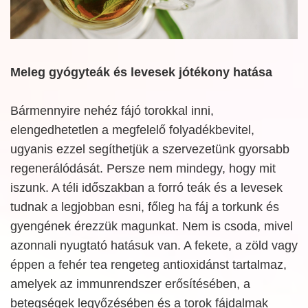
Meleg gyógyteák és levesek jótékony hatása
Bármennyire nehéz fájó torokkal inni,
elengedhetetlen a megfelelő folyadékbevitel,
ugyanis ezzel segíthetjük a szervezetünk gyorsabb
regenerálódását. Persze nem mindegy, hogy mit
iszunk. A téli időszakban a forró teák és a levesek
tudnak a legjobban esni, főleg ha fáj a torkunk és
gyengének érezzük magunkat. Nem is csoda, mivel
azonnali nyugtató hatásuk van. A fekete, a zöld vagy
éppen a fehér tea rengeteg antioxidánst tartalmaz,
amelyek az immunrendszer erősítésében, a
betegségek legyőzésében és a torok fájdalmak