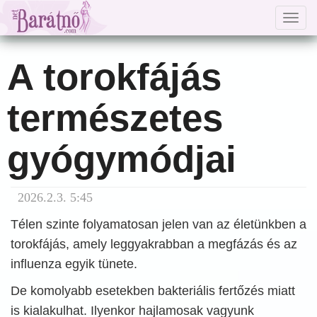
Togg
navig
A torokfájás
természetes
gyógymódjai
2026.2.3. 5:45
Télen szinte folyamatosan jelen van az életünkben a
torokfájás, amely leggyakrabban a megfázás és az
influenza egyik tünete.
De komolyabb esetekben bakteriális fertőzés miatt
is kialakulhat. Ilyenkor hajlamosak vagyunk