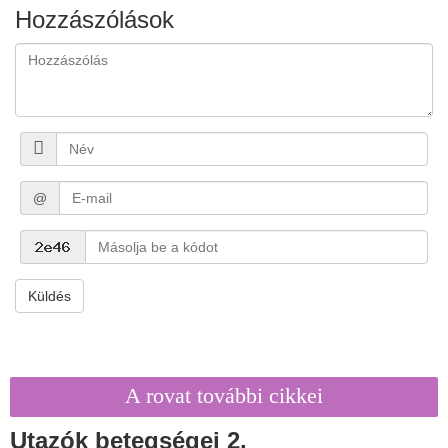
Hozzászólások
@
Küldés
A rovat további cikkei
Utazók betegségei 2.