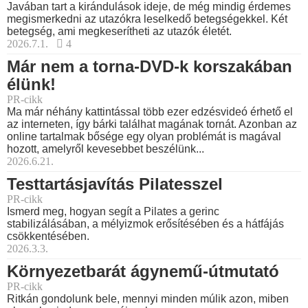
Javában tart a kirándulások ideje, de még mindig érdemes
megismerkedni az utazókra leselkedő betegségekkel. Két
betegség, ami megkeserítheti az utazók életét.
2026.7.1.
4
Már nem a torna-DVD-k korszakában
élünk!
PR-cikk
Ma már néhány kattintással több ezer edzésvideó érhető el
az interneten, így bárki találhat magának tornát. Azonban az
online tartalmak bősége egy olyan problémát is magával
hozott, amelyről kevesebbet beszélünk...
2026.6.21.
Testtartásjavítás Pilatesszel
PR-cikk
Ismerd meg, hogyan segít a Pilates a gerinc
stabilizálásában, a mélyizmok erősítésében és a hátfájás
csökkentésében.
2026.3.3.
Környezetbarát ágynemű-útmutató
PR-cikk
Ritkán gondolunk bele, mennyi minden múlik azon, miben