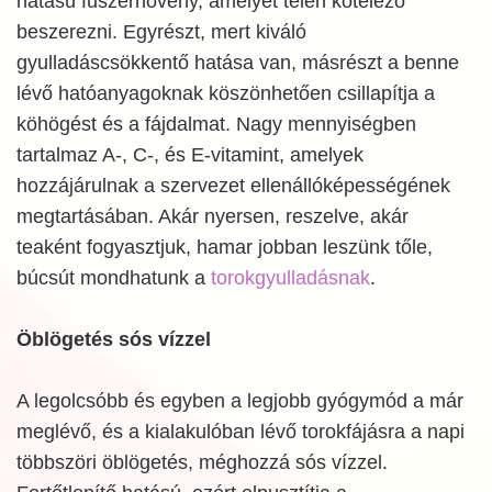
hatású fűszernövény, amelyet télen kötelező
beszerezni. Egyrészt, mert kiváló
gyulladáscsökkentő hatása van, másrészt a benne
lévő hatóanyagoknak köszönhetően csillapítja a
köhögést és a fájdalmat. Nagy mennyiségben
tartalmaz A-, C-, és E-vitamint, amelyek
hozzájárulnak a szervezet ellenállóképességének
megtartásában. Akár nyersen, reszelve, akár
teaként fogyasztjuk, hamar jobban leszünk tőle,
búcsút mondhatunk a
torokgyulladásnak
.
Öblögetés sós vízzel
A legolcsóbb és egyben a legjobb gyógymód a már
meglévő, és a kialakulóban lévő torokfájásra a napi
többszöri öblögetés, méghozzá sós vízzel.