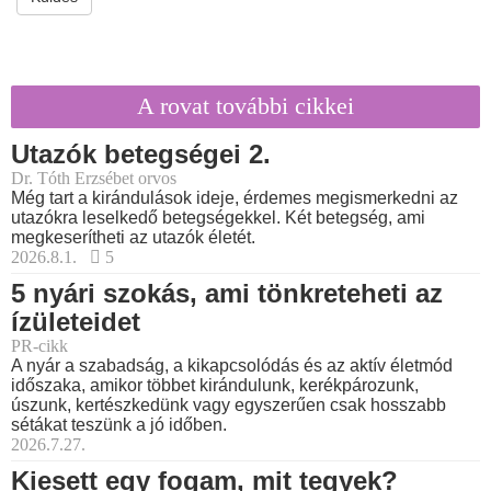
A rovat további cikkei
Utazók betegségei 2.
Dr. Tóth Erzsébet orvos
Még tart a kirándulások ideje, érdemes megismerkedni az
utazókra leselkedő betegségekkel. Két betegség, ami
megkeserítheti az utazók életét.
2026.8.1.
5
5 nyári szokás, ami tönkreteheti az
ízületeidet
PR-cikk
A nyár a szabadság, a kikapcsolódás és az aktív életmód
időszaka, amikor többet kirándulunk, kerékpározunk,
úszunk, kertészkedünk vagy egyszerűen csak hosszabb
sétákat teszünk a jó időben.
2026.7.27.
Kiesett egy fogam, mit tegyek?