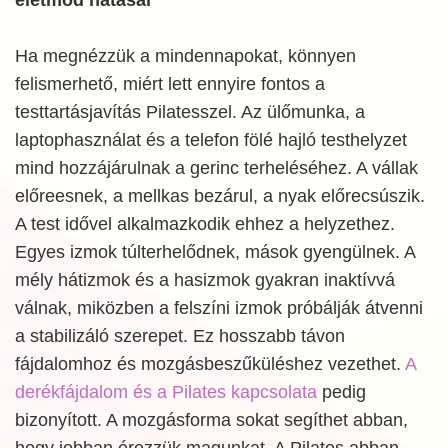
életmód hatásai
Ha megnézzük a mindennapokat, könnyen
felismerhető, miért lett ennyire fontos a
testtartásjavítás Pilatesszel. Az ülőmunka, a
laptophasználat és a telefon fölé hajló testhelyzet
mind hozzájárulnak a gerinc terheléséhez. A vállak
előreesnek, a mellkas bezárul, a nyak előrecsúszik.
A test idővel alkalmazkodik ehhez a helyzethez.
Egyes izmok túlterhelődnek, mások gyengülnek. A
mély hátizmok és a hasizmok gyakran inaktívvá
válnak, miközben a felszíni izmok próbálják átvenni
a stabilizáló szerepet. Ez hosszabb távon
fájdalomhoz és mozgásbeszűküléshez vezethet.
A
derékfájdalom és a Pilates kapcsolata
pedig
bizonyított. A mozgásforma sokat segíthet abban,