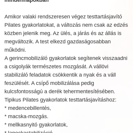
mindennapokban
Amikor valaki rendszeresen végez testtartásjavító
Pilates gyakorlatokat, a változás nem csak az edzés
közben jelenik meg. Az ülés, a járás és az állás is
megváltozik. A test elkezd gazdaságosabban
működni.
A gerincmobilizáló gyakorlatok segítenek visszaadni
a csigolyák természetes mozgását. A vállövi
stabilizáló feladatok csökkentik a nyak és a váll
feszülését. A csípő mobilizálása pedig
kulcsfontosságú a derék tehermentesítésében.
Tipikus Pilates gyakorlatok testtartásjavításhoz:
* medencebillentés,
* macska-mozgás.
* mellkasnyitó gyakorlatok,