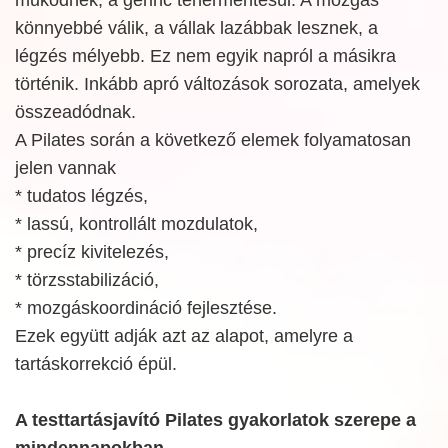
működnek, a gerinc tehermentesül. A mozgás
könnyebbé válik, a vállak lazábbak lesznek, a
légzés mélyebb. Ez nem egyik napról a másikra
történik. Inkább apró változások sorozata, amelyek
összeadódnak.
A Pilates során a következő elemek folyamatosan
jelen vannak
* tudatos légzés,
* lassú, kontrollált mozdulatok,
* precíz kivitelezés,
* törzsstabilizáció,
* mozgáskoordináció fejlesztése.
Ezek együtt adják azt az alapot, amelyre a
tartáskorrekció épül.
A testtartásjavító Pilates gyakorlatok szerepe a