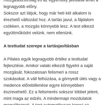
mozgásbiztonság és az egyensúly javulása lehet a
legnagyobb előny.
Sokszor azt látjuk, hogy már heti két alkalom is
érezhető változást hoz. A tartás javul, a fájdalom
csökken, a mozgás könnyebb lesz. A test elkezd
együttműködni velünk, nem ellenünk.
A testtudat szerepe a tartásjavításban
A Pilates egyik legnagyobb értéke a testtudat
fejlesztése. Amikor valaki elkezdi figyelni a saját
mozgását, fokozatosan felismeri a rossz
szokásokat. A váll felhúzása, a görnyedt ülés vagy a
medence előrebillenése egyre könnyebben
észrevehető. Ez a felismerés sokszor többet jelent,
mint maga az edzés. A mindennapi mozdulatok