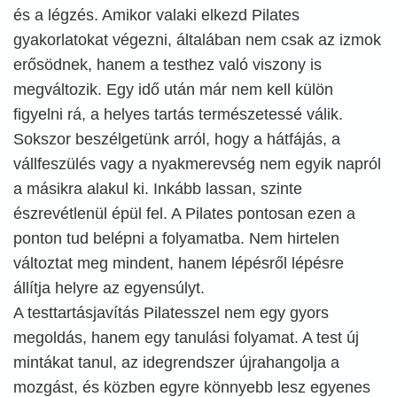
és a légzés. Amikor valaki elkezd Pilates
gyakorlatokat végezni, általában nem csak az izmok
erősödnek, hanem a testhez való viszony is
megváltozik. Egy idő után már nem kell külön
figyelni rá, a helyes tartás természetessé válik.
Sokszor beszélgetünk arról, hogy a hátfájás, a
vállfeszülés vagy a nyakmerevség nem egyik napról
a másikra alakul ki. Inkább lassan, szinte
észrevétlenül épül fel. A Pilates pontosan ezen a
ponton tud belépni a folyamatba. Nem hirtelen
változtat meg mindent, hanem lépésről lépésre
állítja helyre az egyensúlyt.
A testtartásjavítás Pilatesszel nem egy gyors
megoldás, hanem egy tanulási folyamat. A test új
mintákat tanul, az idegrendszer újrahangolja a
mozgást, és közben egyre könnyebb lesz egyenes