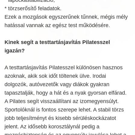
* lapockastabilizáció,
* törzserősítő feladatok.
Ezek a mozgások egyszerűnek tűnnek, mégis mély
hatással vannak az egész test működésére.
Kinek segít a testtartásjavítás Pilatesszel
igazán?
A testtartásjavítás Pilatesszel különösen hasznos
azoknak, akik sok időt töltenek ülve. Irodai
dolgozók, autóvezetők vagy diákok gyakran
tapasztalják, hogy a hát és a nyak gyorsan elfárad.
A Pilates segít visszaállítani az izomegyensúlyt.
Sportolóknál is fontos szerepe lehet. A stabil törzs
jobb teljesítményt és kisebb sérüléskockázatot
jelent. Az idősebb korosztálynál pedig a