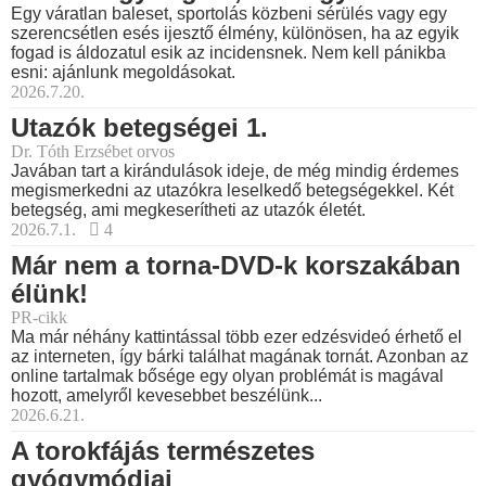
Egy váratlan baleset, sportolás közbeni sérülés vagy egy
szerencsétlen esés ijesztő élmény, különösen, ha az egyik
fogad is áldozatul esik az incidensnek. Nem kell pánikba
esni: ajánlunk megoldásokat.
2026.7.20.
Utazók betegségei 1.
Dr. Tóth Erzsébet orvos
Javában tart a kirándulások ideje, de még mindig érdemes
megismerkedni az utazókra leselkedő betegségekkel. Két
betegség, ami megkeserítheti az utazók életét.
2026.7.1.
4
Már nem a torna-DVD-k korszakában
élünk!
PR-cikk
Ma már néhány kattintással több ezer edzésvideó érhető el
az interneten, így bárki találhat magának tornát. Azonban az
online tartalmak bősége egy olyan problémát is magával
hozott, amelyről kevesebbet beszélünk...
2026.6.21.
A torokfájás természetes
gyógymódjai