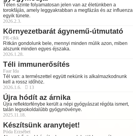
Télen szinte folyamatosan jelen van az életünkben a
torokfájás, amely leggyakrabban a megfázás és az influenza
egyik tünete.
2026.2.3.
Környezetbarát ágynemű-útmutató
PR-cikk
Ritkán gondolunk bele, mennyi minden múlik azon, miben
alszunk minden egyes éjszaka.
2026.1.28.
Téli immunerősítés
Faar Ida
Tél van: a természettel együtt nekünk is alkalmazkodnunk
kell a rossz időhöz.
2026.1.6.
13
Újra hódít az árnika
Újra reflektorfénybe került a népi gyógyászat régóta ismert,
talán legsokoldalúbb gyógynövénye.
2025.11.18.
Készítsünk aranytejet!
Póda Erzsébet