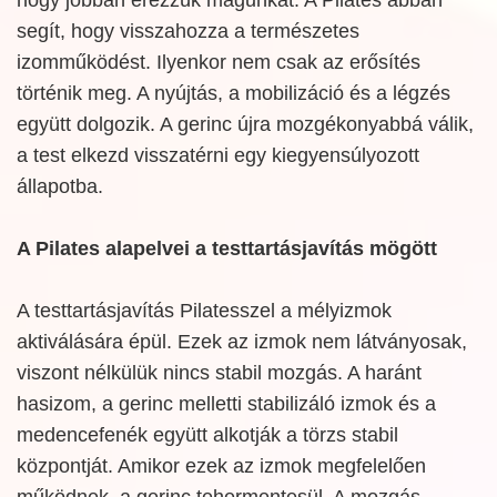
hogy jobban érezzük magunkat. A Pilates abban
segít, hogy visszahozza a természetes
izomműködést. Ilyenkor nem csak az erősítés
történik meg. A nyújtás, a mobilizáció és a légzés
együtt dolgozik. A gerinc újra mozgékonyabbá válik,
a test elkezd visszatérni egy kiegyensúlyozott
állapotba.
A Pilates alapelvei a testtartásjavítás mögött
A testtartásjavítás Pilatesszel a mélyizmok
aktiválására épül. Ezek az izmok nem látványosak,
viszont nélkülük nincs stabil mozgás. A haránt
hasizom, a gerinc melletti stabilizáló izmok és a
medencefenék együtt alkotják a törzs stabil
központját. Amikor ezek az izmok megfelelően