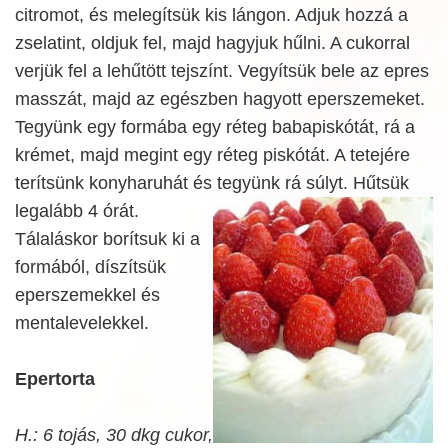
citromot, és melegítsük kis lángon. Adjuk hozzá a
zselatint, oldjuk fel, majd hagyjuk hűlni. A cukorral
verjük fel a lehűtött tejszínt. Vegyítsük bele az epres
masszát, majd az egészben hagyott eperszemeket.
Tegyünk egy formába egy réteg babapiskótát, rá a
krémet, majd megint egy réteg piskótát. A tetejére
terítsünk konyharuhát és tegyünk rá súlyt. Hűtsük
legalább 4 órát.
Tálaláskor borítsuk ki a
formából, díszítsük
eperszemekkel és
mentalevelekkel.
Epertorta
H.: 6 tojás, 30 dkg cukor,