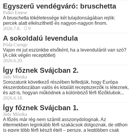
Egyszerű vendégváró: bruschetta
Palkó Emese
A bruschetta tökéletessége két tulajdonságában rejlik:
percek alatt elkészíthető és nagyon-nagyon finom.
2026.7.8.
9
A sokoldalú levendula
Póda Csenge
Vajon mi jut eszünkbe elsőként, ha a levenduláról van szó?
(A cikk végén receptötlet)
2026.6.20.
Így főznek Svájcban 2.
Jády Mónika
Sorozatunk következő részében felfedjük, hogy Európa
ékszerdobozában valós és kitalált receptszerzők is léteznek,
és azt is, hogyan működnek a különböző férfi főzőklubok...
2026.6.18.
Így főznek Svájcban 1.
Jády Mónika
A főzés már rég nem számít asszonydolognak. Az
éttermekben leginkább férfi szakácsok dolgoznak, de otthon
is egyre több férfi készít ételt – persze, a legtöbben csak