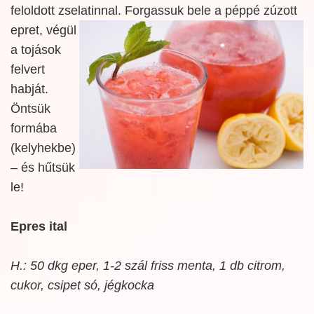
feloldott zselatinnal. Forgassuk
bele a péppé zúzott
epret, végül
a tojások
felvert
habját.
Öntsük
formába
(kelyhekbe)
– és hűtsük
le!
Epres ital
H.: 50 dkg eper, 1-2 szál friss menta, 1 db citrom,
cukor, csipet só, jégkocka