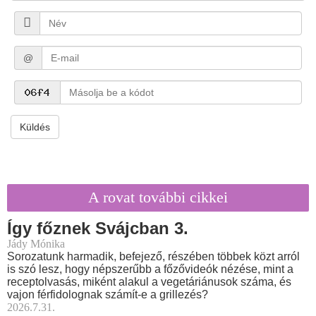
@
Küldés
A rovat további cikkei
Így főznek Svájcban 3.
Jády Mónika
Sorozatunk harmadik, befejező, részében többek közt arról
is szó lesz, hogy népszerűbb a főzővideók nézése, mint a
receptolvasás, miként alakul a vegetáriánusok száma, és
vajon férfidolognak számít-e a grillezés?
2026.7.31.