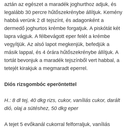
aztán az egészet a maradék joghurthoz adjuk, és
legalább 30 percre hűtőszekrénybe állítjuk. Kemény
habbá verünk 2 dl tejszínt, és adagonként a
dermedő joghurtos krémbe forgatjuk. A piskótát két
lapra vágjuk. A félbevágott eper felét a krémbe
vegyítjük. Az alsó lapot megkenjük, befedjük a
másik lappal, és 4 órára hűtőszekrénybe állítjuk. A
tortát bevonjuk a maradék tejszínből vert habbal, a
tetejét kirakjuk a megmaradt eperrel.
Diós rizsgombóc eperöntettel
H.: 8 dl tej, 40 dkg rizs, cukor, vaníliás cukor, darált
dió, olaj a sütéshez, 50 dkg eper
A tejet 5 evőkanál cukorral felforraljuk, vaníliás