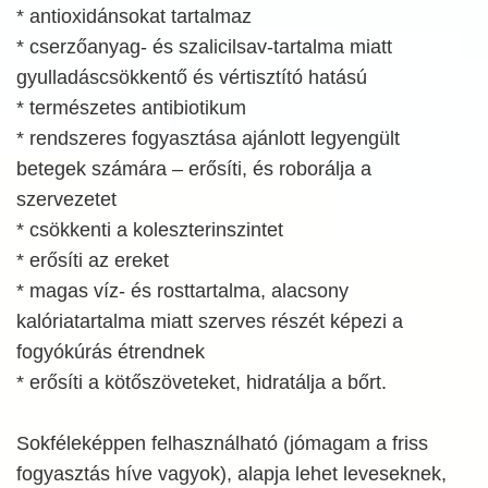
* antioxidánsokat tartalmaz
* cserzőanyag- és szalicilsav-tartalma miatt
gyulladáscsökkentő és vértisztító hatású
* természetes antibiotikum
* rendszeres fogyasztása ajánlott legyengült
betegek számára – erősíti, és roborálja a
szervezetet
* csökkenti a koleszterinszintet
* erősíti az ereket
* magas víz- és rosttartalma, alacsony
kalóriatartalma miatt szerves részét képezi a
fogyókúrás étrendnek
* erősíti a kötőszöveteket, hidratálja a bőrt.
Sokféleképpen felhasználható (jómagam a friss
fogyasztás híve vagyok), alapja lehet leveseknek,