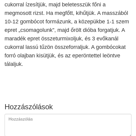
cukorral ízesítjük, majd beletesszük főni a
megmosott rizst. Ha megfőtt, kihűtjük. A masszából
10-12 gombócot formázunk, a közepükbe 1-1 szem
epret „csomagolunk”, majd őrölt dióba forgatjuk. A
maradék epret összeturmixoljuk, és 3 evőkanál
cukorral lassú tűzön összeforraljuk. A gombócokat
forró olajban kisütjük, és az eperöntettel leöntve
tálaljuk.
Hozzászólások