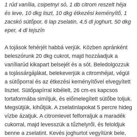
1 rúd vanília, csipetnyi só, 1 db citrom reszelt héja
és leve, 10 dkg liszt, 10 dkg étkezési keményítő, 1
zacskó sütőpor, 6 lap zselatin, 4,5 dl joghurt, 50 dkg
eper, 4 dl tejszín
A tojások fehérjét habbá verjük. Közben apránként
beleszórunk 20 dkg cukrot, majd hozzáadjuk a
vaníliarúd kikapart belsejét és a sót. Beledolgozzuk
a tojássárgájákat, belekeverjük a citromhéjat, végül
a sütőporral és az étkezési keményítővel elvegyített
lisztet. Sütőpapírral kibélelt, 26 cm-es kapcsos
tortaformába simítjuk, és előmelegített sütőbe toljuk.
Megsütjük, kihűtjük. A zselatinlapokat 5 percre hideg
vízbe ázatjuk. A citromlevet felforraljuk a maradék
cukorral, majd levesszük a tűzhelyről, és feloldjuk
benne a zselatint. Kevés joghurtot vegyítünk bele,