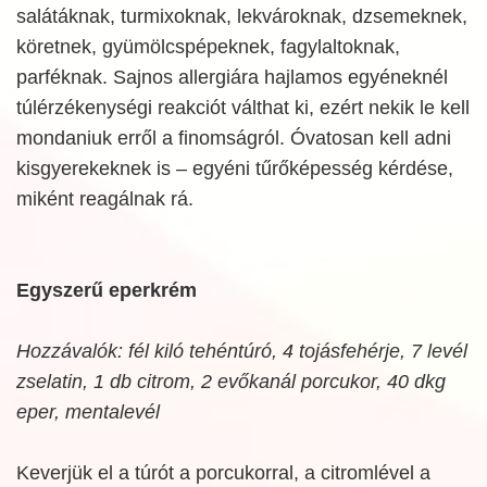
salátáknak, turmixoknak, lekvároknak, dzsemeknek,
köretnek, gyümölcspépeknek, fagylaltoknak,
parféknak. Sajnos allergiára hajlamos egyéneknél
túlérzékenységi reakciót válthat ki, ezért nekik le kell
mondaniuk erről a finomságról. Óvatosan kell adni
kisgyerekeknek is – egyéni tűrőképesség kérdése,
miként reagálnak rá.
Egyszerű eperkrém
Hozzávalók: fél kiló tehéntúró, 4 tojásfehérje, 7 levél
zselatin, 1 db citrom, 2 evőkanál porcukor, 40 dkg
eper, mentalevél
Keverjük el a túrót a porcukorral, a citromlével a