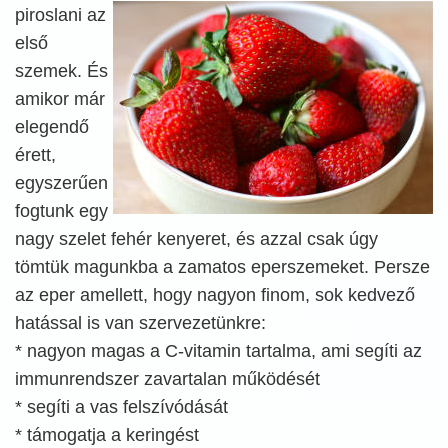
piroslani
az
első
szemek. És
amikor már
elegendő
érett,
egyszerűen
fogtunk egy
nagy szelet fehér kenyeret, és azzal csak úgy
tömtük magunkba a zamatos eperszemeket. Persze
az eper amellett, hogy nagyon finom, sok kedvező
hatással is van szervezetünkre:
* nagyon magas a C-vitamin tartalma, ami segíti az
immunrendszer zavartalan működését
* segíti a vas felszívódását
* támogatja a keringést