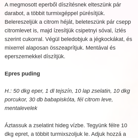
A megmosott eperből díszítésnek elteszünk pár
darabot, a többit turmixgéppel pürésítjük.
Belereszeljük a citrom héját, beleteszünk pár csepp
citromlevet is, majd ízesítjük csipetnyi sóval, ízlés
szerint cukorral. Végül beledobjuk a jégkockákat, és
mixerrel alaposan összeaprítjuk. Mentával és
eperszemekkel díszítjük.
Epres puding
H.: 50 dkg eper, 1 dl tejszín, 10 lap zselatin, 10 dkg
porcukor, 30 db babapiskóta, fél citrom leve,
mentalevelek
Áztassuk a zselatint hideg vízbe. Tegyünk félre 10
dkg epret, a többit turmixszoljuk le. Adjuk hozzá a