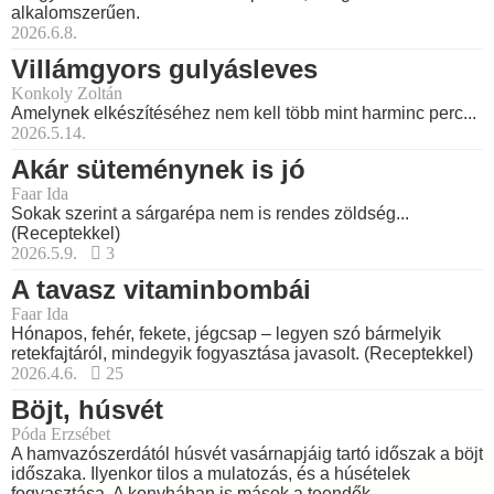
alkalomszerűen.
2026.6.8.
Villámgyors gulyásleves
Konkoly Zoltán
Amelynek elkészítéséhez nem kell több mint harminc perc...
2026.5.14.
Akár süteménynek is jó
Faar Ida
Sokak szerint a sárgarépa nem is rendes zöldség...
(Receptekkel)
2026.5.9.
3
A tavasz vitaminbombái
Faar Ida
Hónapos, fehér, fekete, jégcsap – legyen szó bármelyik
retekfajtáról, mindegyik fogyasztása javasolt. (Receptekkel)
2026.4.6.
25
Böjt, húsvét
Póda Erzsébet
A hamvazószerdától húsvét vasárnapjáig tartó időszak a böjt
időszaka. Ilyenkor tilos a mulatozás, és a húsételek
fogyasztása. A konyhában is mások a teendők.