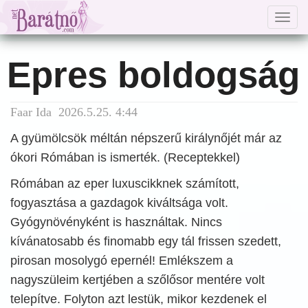
Togg
navig
Epres boldogság
Faar Ida 2026.5.25. 4:44
A gyümölcsök méltán népszerű királynőjét már az
ókori Rómában is ismerték. (Receptekkel)
Rómában az eper luxuscikknek számított,
fogyasztása a gazdagok kiváltsága volt.
Gyógynövényként is használtak. Nincs
kívánatosabb és finomabb egy tál frissen szedett,
pirosan mosolygó epernél! Emlékszem a
nagyszüleim kertjében a szőlősor mentére volt
telepítve. Folyton azt lestük, mikor kezdenek el