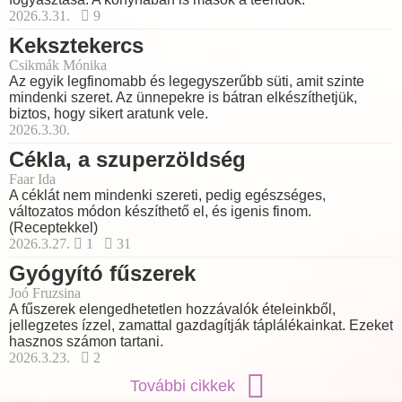
2026.3.31.
9
Keksztekercs
Csikmák Mónika
Az egyik legfinomabb és legegyszerűbb süti, amit szinte
mindenki szeret. Az ünnepekre is bátran elkészíthetjük,
biztos, hogy sikert aratunk vele.
2026.3.30.
Cékla, a szuperzöldség
Faar Ida
A céklát nem mindenki szereti, pedig egészséges,
változatos módon készíthető el, és igenis finom.
(Receptekkel)
2026.3.27.
1
31
Gyógyító fűszerek
Joó Fruzsina
A fűszerek elengedhetetlen hozzávalók ételeinkből,
jellegzetes ízzel, zamattal gazdagítják táplálékainkat. Ezeket
hasznos számon tartani.
2026.3.23.
2
További cikkek