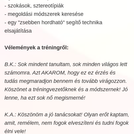
- szokások, sztereotípiák
- megoldási módszerek keresése
- egy "zsebben hordható" segítő technika
elsajátítása
Vélemények a tréningről:
B.K.: Sok mindent tanultam, sok minden világos lett
számomra. Azt AKAROM, hogy ez ez érzés és
tudás megmaradjon bennem és tovább virágozzon.
Köszönet a tréningvezetőknek és a módszernek! Jó
lenne, ha ezt sok nő megismerné!
K.A.: Köszönöm a jó tanácsokat! Olyan erőt kaptam,
amit, remélem, nem fogok elveszíteni és tudni fogok
élni vele!