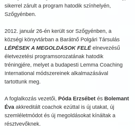
sikerrel zárult a program hatodik színhelyén,
Szőgyénben.
2012. január 26-én került sor Szőgyénben, a
községi könyvtárban a Barátnő Polgári Társulás
LÉPÉSEK A MEGOLDÁSOK FELÉ
elnevezésű
életvezetési programsorozatának hatodik
tréningjére, melyet a budapesti Lemma Coaching
International módszereinek alkalmazásával
tartottunk meg.
A foglalkozás vezetői,
Póda Erzsébet
és
Bolemant
Éva
akkreditált coachok ezúttal is új utakat, új
szemléletmódot és új megoldásokat kínáltak a
résztvevőknek.