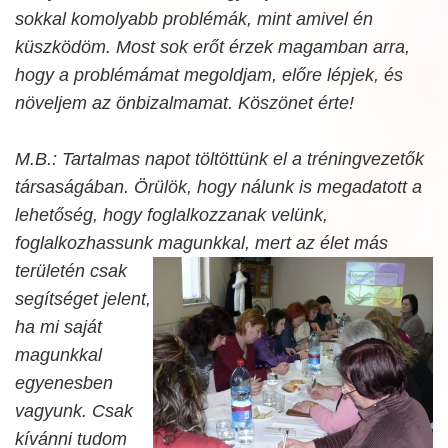
sokkal komolyabb problémák, mint amivel én
küszködöm. Most sok erőt érzek magamban arra,
hogy a problémámat megoldjam, előre lépjek, és
növeljem az önbizalmamat. Köszönet érte!
M.B.: Tartalmas napot töltöttünk el a tréningvezetők
társaságában. Örülök, hogy nálunk is megadatott a
lehetőség, hogy foglalkozzanak velünk,
foglalkozhassunk magunkkal, mert
az élet más
területén csak
segítséget jelent,
ha mi saját
magunkkal
egyenesben
vagyunk. Csak
kívánni tudom