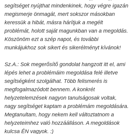
segítséget nyújthat mindenkinek, hogy végre igazán
megismerje önmagát, mert sokszor másokban
keressük a hibát, másra hárítjuk a megélt
problémát, holott saját magunkban van a megoldás.
Köszönöm ezt a szép napot, és további
munkájukhoz sok sikert és sikerélményt kívánok!
Sz.A.: Sok megerősítő gondolat hangzott itt el, ami
lépés lehet a problémáim megoldása felé illetve
segítségként szolgálhat. Több felismerés is
megfogalmazódott bennem. A konkrét
helyzetelemzések nagyon tanulságosak voltak,
nagy segítséget kaptam a problémám megoldására.
Megtanultam, hogy nekem kell változtatnom a
helyzeteimhez való hozzáálláson. A megoldások
kulcsa ÉN vagyok. :)