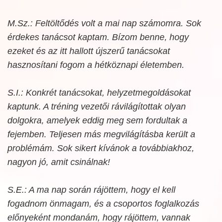
M.Sz.: Feltöltődés volt a mai nap számomra. Sok
érdekes tanácsot kaptam. Bízom benne, hogy
ezeket és az itt hallott újszerű tanácsokat
hasznosítani fogom a hétköznapi életemben.
S.I.: Konkrét tanácsokat, helyzetmegoldásokat
kaptunk. A tréning vezetői rávilágítottak olyan
dolgokra, amelyek eddig meg sem fordultak a
fejemben. Teljesen más megvilágításba került a
problémám. Sok sikert kívánok a továbbiakhoz,
nagyon jó, amit csinálnak!
S.E.: A ma nap során rájöttem, hogy el kell
fogadnom önmagam, és a csoportos foglalkozás
előnyeként mondanám, hogy rájöttem, vannak