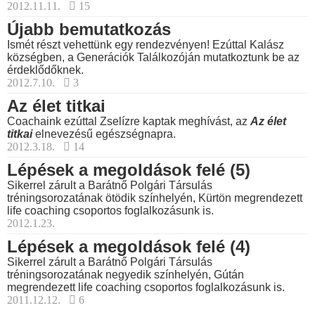
2012.11.11.
15
Újabb bemutatkozás
Ismét részt vehettünk egy rendezvényen! Ezúttal Kalász
községben, a Generációk Találkozóján mutatkoztunk be az
érdeklődőknek.
2012.7.10.
3
Az élet titkai
Coachaink ezúttal Zselízre kaptak meghívást, az
Az élet
titkai
elnevezésű egészségnapra.
2012.3.18.
14
Lépések a megoldások felé (5)
Sikerrel zárult a Barátnő Polgári Társulás
tréningsorozatának ötödik színhelyén, Kürtön megrendezett
life coaching csoportos foglalkozásunk is.
2012.1.23.
Lépések a megoldások felé (4)
Sikerrel zárult a Barátnő Polgári Társulás
tréningsorozatának negyedik színhelyén, Gútán
megrendezett life coaching csoportos foglalkozásunk is.
2011.12.12.
6