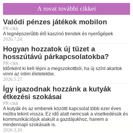
A rovat további cikkei
Valódi pénzes játékok mobilon
PR-cikk
A legnépszerűbb élő kaszinó trendek és nyerőgépek
2026.7.24.
Hogyan hozzatok új tüzet a
hosszútávú párkapcsolatokba?
PR-cikk
Időnként ki kell lépni a megszokottból, ha új színt akartok
vinni az intim életetekbe.
2026.5.27.
Így igazodnak hozzánk a kutyák
étkezési szokásai
PR-cikk
A kutyák és az emberek közötti kapcsolat több ezer éves
múltra tekint vissza. Ez idő alatt nemcsak a viselkedésük és
kommunikációjuk alakult a gazdájukhoz, hanem a
mindennapi szokásaik is.
2026.3.20.