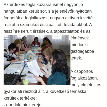
Az érdekes foglalkozásra ismét nagyon jó
hangulatban került sor, s a jelenlévők nyitottan
fogadták a foglalkozást, nagyon aktívan kivették
részét a számukra összeállított feladatokból. A
felszínre került érzések,
a tapasztalatok és az
élmények
mindenkit
gazdagabbá
tettek.
A csoportos
foglalkozáson,
mely elméleti és
gyakorlati részből állt, a következő témákkal
kerültek terítékre:
- gondolataink ereje