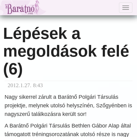
Togg
navig
Lépések a
megoldások felé
(6)
2012.1.27. 8:43
Nagy sikerrel zárult a Barátnő Polgári Társulás
projektje, melynek utolsó helyszínén, Szőgyénben is
nagyszerű találkozásra került sor!
A Barátnő Polgári Társulás Bethlen Gábor Alap által
támogatott tréningsorozatának utolsó része is nagy