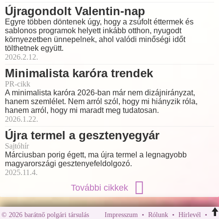
Újragondolt Valentin-nap
Egyre többen döntenek úgy, hogy a zsúfolt éttermek és
sablonos programok helyett inkább otthon, nyugodt
környezetben ünnepelnek, ahol valódi minőségi időt
tölthetnek együtt.
2026.2.12.
Minimalista karóra trendek
PR-cikk
A minimalista karóra 2026-ban már nem dizájnirányzat,
hanem szemlélet. Nem arról szól, hogy mi hiányzik róla,
hanem arról, hogy mi maradt meg tudatosan.
2026.1.22.
Újra termel a gesztenyegyár
Sajtóhír
Márciusban porig égett, ma újra termel a legnagyobb
magyarországi gesztenyefeldolgozó.
2025.11.4.
További cikkek
© 2026 barátnő polgári társulás
Impresszum
•
Rólunk
•
Hírlevél
•