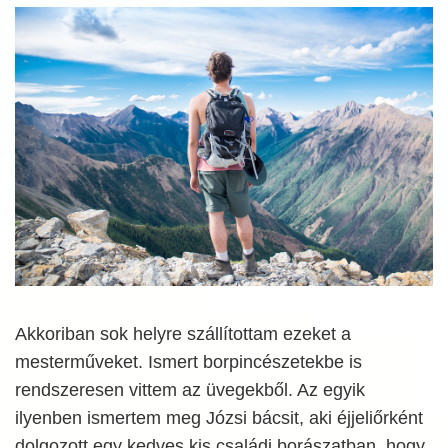
Akkoriban sok helyre szállítottam ezeket a
mesterműveket. Ismert borpincészetekbe is
rendszeresen vittem az üvegekből. Az egyik
ilyenben ismertem meg Józsi bácsit, aki éjjeliőrként
dolgozott egy kedves kis családi borászatban, hogy