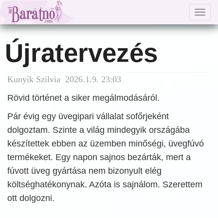
Togg
navig
Újratervezés
Kunyík Szilvia 2026.1.9. 23:03
Rövid történet a siker megálmodásáról.
Pár évig egy üvegipari vállalat sofőrjeként
dolgoztam. Szinte a világ mindegyik országába
készítettek ebben az üzemben minőségi, üvegfúvó
termékeket. Egy napon sajnos bezárták, mert a
fúvott üveg gyártása nem bizonyult elég
költséghatékonynak. Azóta is sajnálom. Szerettem
ott dolgozni.