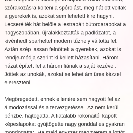
szórakozásra költeni a spórolást, meg hát ott voltak
a gyerekek is, azokat sem lehetett kire hagyni.
Lecserélték hát belőle a lestrapált bútordarabokat a
nagyszobában, újralakkoztatták a padlózatot, a
kivénhedt sparheltet modern tűzhely váltotta fel.
Aztán szép lassan felnőttek a gyerekek, azokat is
rendje-módja szerint ki kellett házasítani. Három
házat épített fel a három fiának a saját kezével.
Jöttek az unokák, azokat se lehet ám üres kézzel
elereszteni.
Megöregedett, ennek ellenére sem hagyott fel az
álmodozással és a tervezgetéssel. Az nem kerül
pénzbe, hajtogatta. A fiatalabb rokonaitól kapott
képeslapokat gyűjtögette nagy gonddal és gyakran
mondogatta: „Ha majd egyszer megnyerem a lottót,