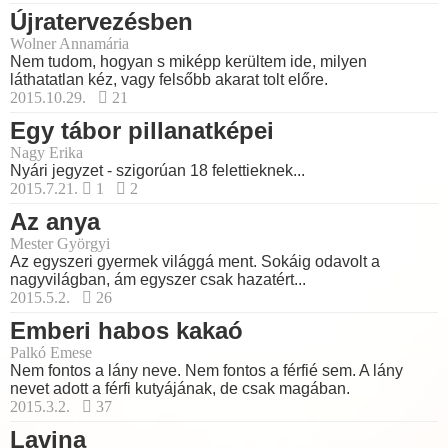
Újratervezésben
Wolner Annamária
Nem tudom, hogyan s miképp kerültem ide, milyen
láthatatlan kéz, vagy felsőbb akarat tolt előre.
2015.10.29.
21
Egy tábor pillanatképei
Nagy Erika
Nyári jegyzet - szigorúan 18 felettieknek...
2015.7.21.
1
2
Az anya
Mester Györgyi
Az egyszeri gyermek világgá ment. Sokáig odavolt a
nagyvilágban, ám egyszer csak hazatért...
2015.5.2.
26
Emberi habos kakaó
Palkó Emese
Nem fontos a lány neve. Nem fontos a férfié sem. A lány
nevet adott a férfi kutyájának, de csak magában.
2015.3.2.
37
Lavina