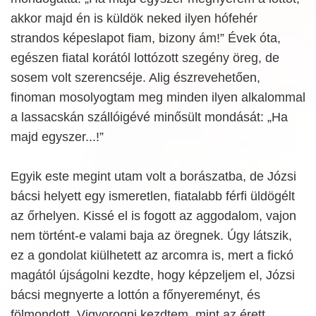
akkor majd én is küldök neked ilyen hófehér
strandos képeslapot fiam, bizony ám!” Évek óta,
egészen fiatal korától lottózott szegény öreg, de
sosem volt szerencséje. Alig észrevehetően,
finoman mosolyogtam meg minden ilyen alkalommal
a lassacskán szállóigévé minősült mondását: „Ha
majd egyszer...!”
Egyik este megint utam volt a borászatba, de Józsi
bácsi helyett egy ismeretlen, fiatalabb férfi üldögélt
az őrhelyen. Kissé el is fogott az aggodalom, vajon
nem történt-e valami baja az öregnek. Úgy látszik,
ez a gondolat kiülhetett az arcomra is, mert a fickó
magától újságolni kezdte, hogy képzeljem el, Józsi
bácsi megnyerte a lottón a főnyereményt, és
fölmondott. Vigyorogni kezdtem, mint az érett