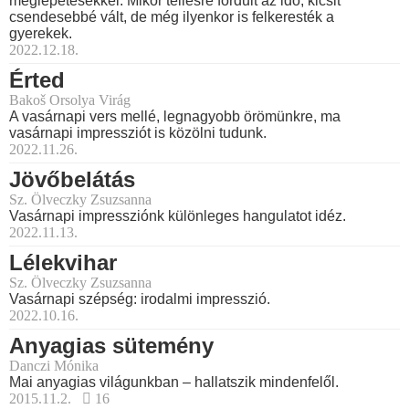
meglepetésekkel. Mikor téliesre fordult az idő, kicsit
csendesebbé vált, de még ilyenkor is felkeresték a
gyerekek.
2022.12.18.
Érted
Bakoš Orsolya Virág
A vasárnapi vers mellé, legnagyobb örömünkre, ma
vasárnapi impressziót is közölni tudunk.
2022.11.26.
Jövőbelátás
Sz. Ölveczky Zsuzsanna
Vasárnapi impressziónk különleges hangulatot idéz.
2022.11.13.
Lélekvihar
Sz. Ölveczky Zsuzsanna
Vasárnapi szépség: irodalmi impresszió.
2022.10.16.
Anyagias sütemény
Danczi Mónika
Mai anyagias világunkban – hallatszik mindenfelől.
2015.11.2.
16