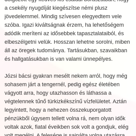
a csekély nyugdíját kiegészítse némi plusz
jövedelemmel. Mindig szívesen elegyedtem vele
szóba. Igazi kiváltságnak érzem, ha lehetőségem
adódik meríteni az idősebbek tapasztalataiból, és
elbeszélgetni velük. Hosszan lehetne sorolni, miben
áll az öregek tudománya. Tartásukban, szavaikban
és hallgatásukban is van valami ünnepélyes.
Józsi bácsi gyakran mesélt nekem arról, hogy még
sohasem járt a tengernél, pedig egész életében
vágyott arra, hogy utazhasson és láthassa a
végtelennek tűnő türkizkékszínű vízfelületet. Aztán
legyintett, hogy a nehezen összekuporgatott
pénzükből úgysem tellett volna rá, nem olyan idők
voltak azok, fiatal éveikben sok volt a gondjuk, elég
volt megélni. A felesége is sajnálta volna utazásra,