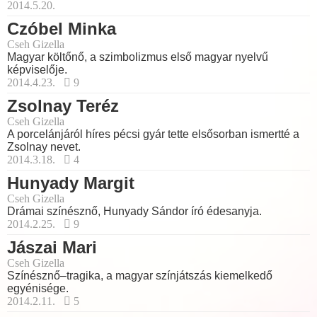
2014.5.20.
Czóbel Minka
Cseh Gizella
Magyar költőnő, a szimbolizmus első magyar nyelvű
képviselője.
2014.4.23.
9
Zsolnay Teréz
Cseh Gizella
A porcelánjáról híres pécsi gyár tette elsősorban ismertté a
Zsolnay nevet.
2014.3.18.
4
Hunyady Margit
Cseh Gizella
Drámai színésznő, Hunyady Sándor író édesanyja.
2014.2.25.
9
Jászai Mari
Cseh Gizella
Színésznő–tragika, a magyar színjátszás kiemelkedő
egyénisége.
2014.2.11.
5