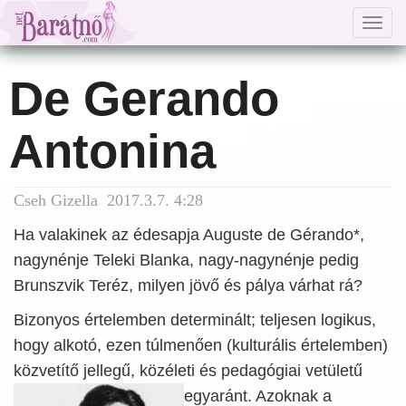
Togg
navig
De Gerando
Antonina
Cseh Gizella 2017.3.7. 4:28
Ha valakinek az édesapja Auguste de Gérando*,
nagynénje Teleki Blanka, nagy-nagynénje pedig
Brunszvik Teréz, milyen jövő és pálya várhat rá?
Bizonyos értelemben determinált; teljesen logikus,
hogy alkotó, ezen túlmenően (kulturális értelemben)
közvetítő jellegű, közéleti és pedagógiai vetületű
egyaránt. Azoknak a