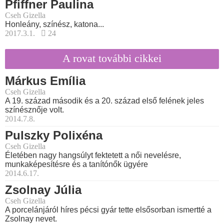
Pfiffner Paulina
Cseh Gizella
Honleány, színész, katona...
2017.3.1.
24
A rovat további cikkei
Márkus Emília
Cseh Gizella
A 19. század második és a 20. század első felének jeles
színésznője volt.
2014.7.8.
Pulszky Polixéna
Cseh Gizella
Életében nagy hangsúlyt fektetett a női nevelésre,
munkaképesítésre és a tanítónők ügyére
2014.6.17.
Zsolnay Júlia
Cseh Gizella
A porcelánjáról híres pécsi gyár tette elsősorban ismertté a
Zsolnay nevet.