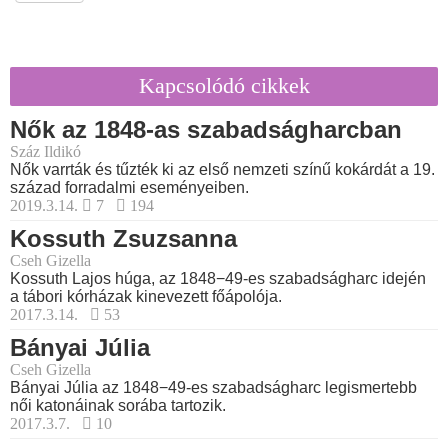
Kapcsolódó cikkek
Nők az 1848-as szabadságharcban
Száz Ildikó
Nők varrták és tűzték ki az első nemzeti színű kokárdát a 19.
század forradalmi eseményeiben.
2019.3.14.
7
194
Kossuth Zsuzsanna
Cseh Gizella
Kossuth Lajos húga, az 1848−49-es szabadságharc idején
a tábori kórházak kinevezett főápolója.
2017.3.14.
53
Bányai Júlia
Cseh Gizella
Bányai Júlia az 1848−49-es szabadságharc legismertebb
női katonáinak sorába tartozik.
2017.3.7.
10