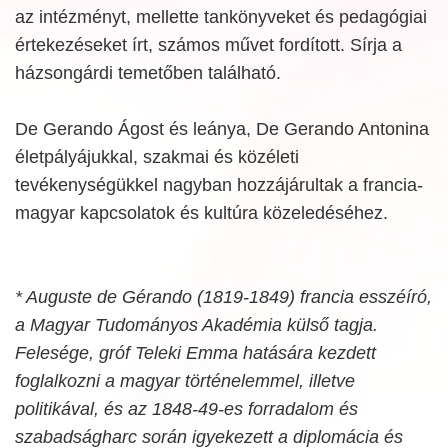
az intézményt, mellette tankönyveket és pedagógiai
értekezéseket írt, számos művet fordított. Sírja a
házsongárdi temetőben található.
De Gerando Ágost és leánya, De Gerando Antonina
életpályájukkal, szakmai és közéleti
tevékenységükkel nagyban hozzájárultak a francia-
magyar kapcsolatok és kultúra közeledéséhez.
* Auguste de Gérando (1819-1849) francia esszéíró,
a Magyar Tudományos Akadémia külső tagja.
Felesége, gróf Teleki Emma hatására kezdett
foglalkozni a magyar történelemmel, illetve
politikával, és az 1848-49-es forradalom és
szabadságharc során igyekezett a diplomácia és