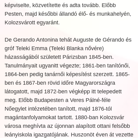
képviselte, közvetítette és adta tovább. Előbb
Pesten, majd későbbi állandó élő- és munkahelyén,
Kolozsvárott egyaránt.
De Gerando Antonina tehát Auguste de Gérando és
gróf Teleki Emma (Teleki Blanka nővére)
házasságából született Párizsban 1845-ben.
Tanulmányait ugyanitt végezte; 1861-ben tanítónői,
1864-ben pedig tanárnői képesítést szerzett. 1865-
ben és 1867-ben rövid időre Magyarországra
látogatott, majd 1872-ben végképp itt telepedett
meg. Előbb Budapesten a Veres Pálné-féle
Nőegylet intézetében tanított, majd 1876-tól
magántanfolyamokat tartott. 1880-ban Kolozsvár
városa meghívta az újonnan alapított ottani felsőbb
leányiskola igazgatójának. Huszonöt éven át vezette