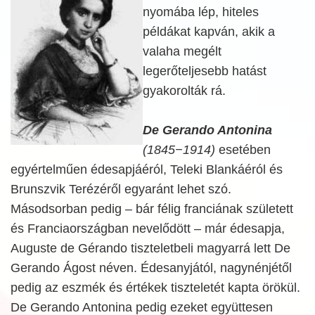
nyomába lép, hiteles
példákat kapván, akik a
valaha megélt
legerőteljesebb hatást
gyakorolták rá.
De Gerando Antonina
(1845−1914)
esetében
egyértelműen édesapjáéról, Teleki Blankáéról és
Brunszvik Terézéről egyaránt lehet szó.
Másodsorban pedig – bár félig franciának született
és Franciaországban nevelődött – már édesapja,
Auguste de Gérando tiszteletbeli magyarrá lett De
Gerando Ágost néven. Édesanyjától, nagynénjétől
pedig az eszmék és értékek tiszteletét kapta örökül.
De Gerando Antonina pedig ezeket együttesen