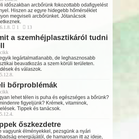
éli időszakban arcbőrünk fokozottabb odafigyelést
nyel. Hiszen az egyre hidegebb hőmérséklet
yon megviseli arcbőrünket. Jótanácsok
etkeznek.
6.1.8.
1
13
it a szemhéjplasztikáról tudni
ll
cikk
egyik legártalmatlanabb, de leghasznosabb
sztikai beavatkozás a szem körüli területen.
dések és válaszok.
5.12.8.
li bőrproblémák
cikk
yan lehet télen is puha és egészséges a bőrünk?
mindenre figyeljünk? Krémek, vitaminok,
elések. Tippek és tanácsok.
5.12.4.
ppek őszkezdetre
e vagyunk élményekkel, pezsgünk a nyári
badság energiájától, de hamarosan itt az ideje,