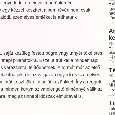
s egyedi dekorációval tehetünk még
A t
igé
y egy kézzel készített album révén nem csak
nag
alódi, személyes emléket is adhatunk
köv
202
Am
ke
PR-
Az 
pla
, saját kezűleg festett bögre vagy tányér tökéletes
Kér
ünnepi pillanatokra. Ezzel a trükkel a mindennapi
202
s varázslattal telítődhetnek. A formát már az első
Té
alakíthatjuk, de az is igazán egyedi és személyes
PR-
Hog
intát készítjük el a saját kezünkkel. Így a reggeli
Mi 
tea minden kortya szívmelengető élménnyé válik az
kez
202
ra, még az ünnepi időszak elmúltával is.
Ti
Tel
sza