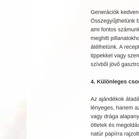
Generációk kedvence
Összegyűjthetünk b
ami fontos számunk
meghitt pillanatokho
átélhetünk. A recep
tippekkel vagy szem
szívből jövő gasztr
4. Különleges cs
Az ajándékok átadá
lényeges, hanem az
vagy drága alapany
ötletek és megoldá
natúr papírra rajzol