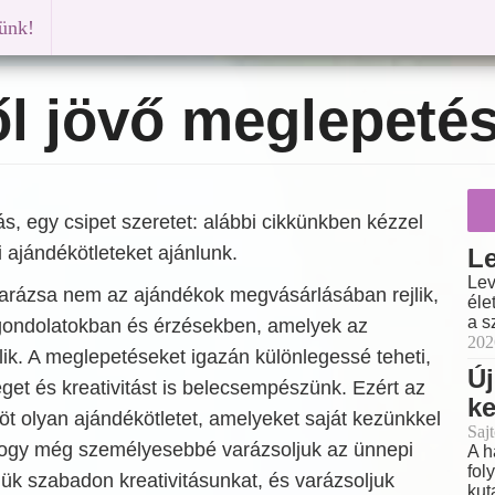
künk!
ől jövő meglepeté
ás, egy csipet szeretet: alábbi cikkünkben kézzel
i ajándékötleteket ajánlunk.
Le
Lev
varázsa nem az ajándékok megvásárlásában rejlik,
éle
a s
ondolatokban és érzésekben, amelyek az
202
ik. A meglepetéseket igazán különlegessé teheti,
Új
get és kreativitást is belecsempészünk. Ezért az
k
öt olyan ajándékötletet, amelyeket saját kezünkkel
Sajt
 hogy még személyesebbé varázsoljuk az ünnepi
A h
fol
jük szabadon kreativitásunkat, és varázsoljuk
kut