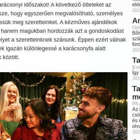
karácsonyi időszakot! A következő ötleteket az
elé
202
sze, hogy egyszerűen megvalósítható, személyes
Ar
ssük meg szeretteinket. A kézműves ajándékok
Ori
 hanem magukban hordozzák azt a gondoskodást
Bőr
szá
elyet a szeretteinknek szánunk. Éppen ezért válnak
for
k igazán különlegessé a karácsonyfa alatt
202
 között.
T
Kov
Így
202
Ta
m
PR-
Az 
csö
és 
olv
202