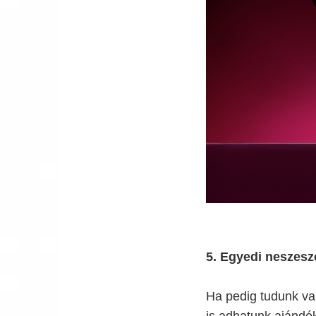
5. Egyedi neszesz
Ha pedig tudunk var
is adhatunk ajándék