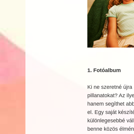
1. Fotóalbum
Ki ne szeretné újra
pillanatokat? Az i
hanem segíthet abba
el. Egy saját kész
különlegesebbé vál
benne közös élménye