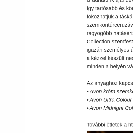
így tartósabb és kö
fokozhatjuk a táská
szemkontúrceruzáva
ragyogóbb hatásért
Collection szemfest
igazán személyes ár
a kézzel készült ne
minden a helyén vár
Az anyaghoz kapcs
• Avon króm szemko
• Avon Ultra Colour
• Avon Midnight Col
További ötletek a ht