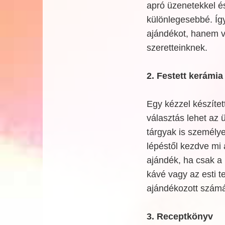
apró üzenetekkel é
különlegesebbé. Íg
ajándékot, hanem v
szeretteinknek.
2. Festett kerámia
Egy kézzel készített
választás lehet az 
tárgyak is személye
lépéstől kezdve mi 
ajándék, ha csak a m
kávé vagy az esti 
ajándékozott számá
3. Receptkönyv