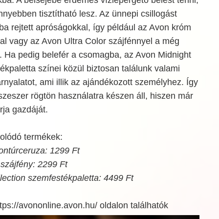
nnyebben tisztítható lesz. Az ünnepi csillogást
ba rejtett apróságokkal, így például az Avon króm
l vagy az Avon Ultra Color szájfénnyel a még
. Ha pedig belefér a csomagba, az Avon Midnight
ékpaletta színei közül biztosan találunk valami
nyalatot, ami illik az ajándékozott személyhez. Így
szeszer rögtön használatra készen áll, hiszen már
ja gazdáját.
olódó termékek:
ntúrceruza: 1299 Ft
 szájfény: 2299 Ft
lection szemfestékpaletta: 4499 Ft
tps://avononline.avon.hu/ oldalon találhatók