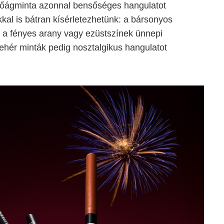
yőágminta azonnal bensőséges hangulatot
kal is bátran kísérletezhetünk: a bársonyos
, a fényes arany vagy ezüstszínek ünnepi
fehér minták pedig nosztalgikus hangulatot