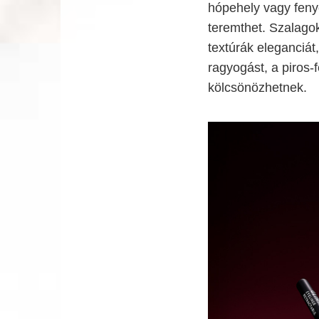
hópehely vagy fen
teremthet. Szalagok
textúrák eleganciát
ragyogást, a piros-
kölcsönözhetnek.