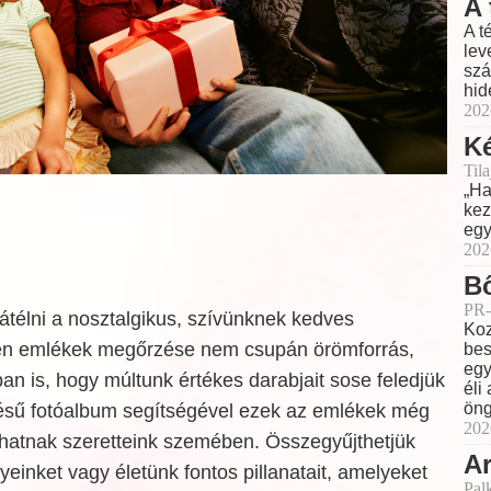
A 
A t
lev
szá
hid
202
Ké
Til
„Ha
kez
egy
202
Bő
PR-
 átélni a nosztalgikus, szívünknek kedves
Koz
lyen emlékek megőrzése nem csupán örömforrás,
bes
egy
n is, hogy múltunk értékes darabjait sose feledjük
éli
öng
ítésű fotóalbum segítségével ezek az emlékek még
202
hatnak szeretteink szemében. Összegyűjthetjük
Ar
inket vagy életünk fontos pillanatait, amelyeket
Pal