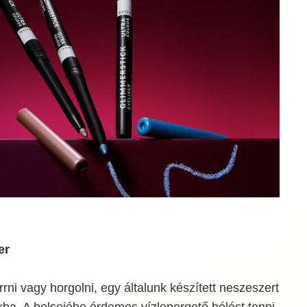
er
rni vagy horgolni, egy általunk készített neszeszert
ba. A belsejébe érdemes vízlepergető bélést tenni,