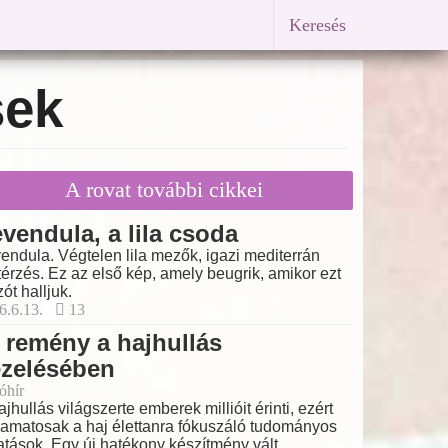
Keresés
sek
A rovat további cikkei
vendula, a lila csoda
endula. Végtelen lila mezők, igazi mediterrán
térzés. Ez az első kép, amely beugrik, amikor ezt
zót halljuk.
6.6.13.
13
 remény a hajhullás
ezelésében
óhír
ajhullás világszerte emberek millióit érinti, ezért
yamatosak a haj élettanra fókuszáló tudományos
atások. Egy új hatékony készítmény vált