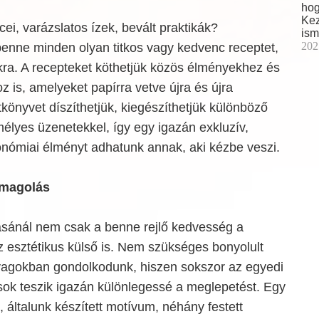
hog
Kez
i, varázslatos ízek, bevált praktikák?
ism
202
enne minden olyan titkos vagy kedvenc receptet,
ra. A recepteket köthetjük közös élményekhez és
z is, amelyeket papírra vetve újra és újra
tkönyvet díszíthetjük, kiegészíthetjük különböző
élyes üzenetekkel, így egy igazán exkluzív,
onómiai élményt adhatunk annak, aki kézbe veszi.
omagolás
sánál nem csak a benne rejlő kedvesség a
 esztétikus külső is. Nem szükséges bonyolult
agokban gondolkodunk, hiszen sokszor az egyedi
sok teszik igazán különlegessé a meglepetést. Egy
t, általunk készített motívum, néhány festett