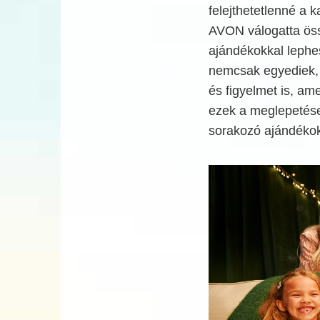
felejthetetlenné a 
AVON válogatta ös
ajándékokkal lephe
nemcsak egyediek,
és figyelmet is, am
ezek a meglepetése
sorakozó ajándékok