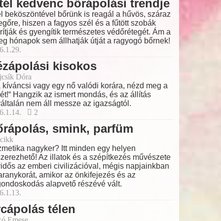
tél kedvenc bőrápolási trendje
él beköszöntével bőrünk is reagál a hűvös, száraz
egőre, hiszen a fagyos szél és a fűtött szobák
rítják és gyengítik természetes védőrétegét. Ám a
eg hónapok sem állhatják útját a ragyogó bőrnek!
6.1.29.
zápolási kisokos
ajcsík Dóra
 kíváncsi vagy egy nő valódi korára, nézd meg a
ét!“ Hangzik az ismert mondás, és az állítás
általán nem áll messze az igazságtól.
6.1.14.
2
rápolás, smink, parfüm
cikk
metika nagyker? Itt minden egy helyen
zerezhető! Az illatok és a szépítkezés művészete
idős az emberi civilizációval, mégis napjainkban
 aranykorát, amikor az önkifejezés és az
ondoskodás alapvető részévé vált.
6.1.13.
cápolás télen
kó Emese