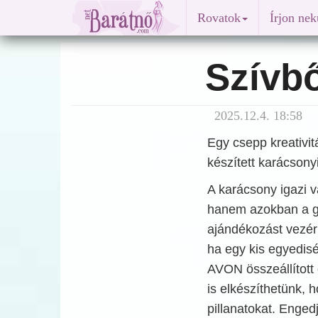
Rovatok
Írjon ne
Szívb
2025.12.4. 18:58
Egy csepp kreativit
készített karácsony
A karácsony igazi 
hanem azokban a g
ajándékozást vezérl
ha egy kis egyedisé
AVON összeállított 
is elkészíthetünk,
pillanatokat. Enged