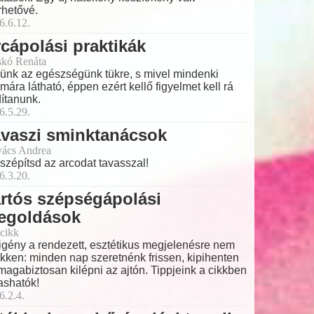
rhetővé.
6.6.12.
cápolási praktikák
skó Renáta
ünk az egészségünk tükre, s mivel mindenki
mára látható, éppen ezért kellő figyelmet kell rá
dítanunk.
6.5.29.
avaszi sminktanácsok
ács Andrea
 szépítsd az arcodat tavasszal!
6.3.20.
rtós szépségápolási
egoldások
cikk
igény a rendezett, esztétikus megjelenésre nem
kken: minden nap szeretnénk frissen, kipihenten
magabiztosan kilépni az ajtón. Tippjeink a cikkben
ashatók!
6.2.4.