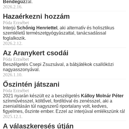
Bendegúz
zal.
2026.2.16.
Hazaérkezni hozzám
Póda Erzsébet
Interjú
Schőnig Henriettel
, aki alternatív és holisztikus
szemléletű természetgyógyászattal, tanácsadással
foglalkozik.
2026.2.12.
Az Aranykert csodái
Póda Erzsébet
Beszélgetés Csepi Zsuzsával, a bábjátékok csallóközi
nagyasszonyával.
2026.1.10.
Őszintén játszani
Póda Erzsébet
2021 nyarán készült ez a beszélgetés
Kálloy Molnár Péter
színművésszel, költővel, fordítóval és zenésszel, aki a
zsenialitásán túl nagyszerű riportalany volt, kedves,
figyelmes, őszinte ember. Ezzel az interjúval emlékszünk rá!
2025.12.1.
A válaszkeresés útján