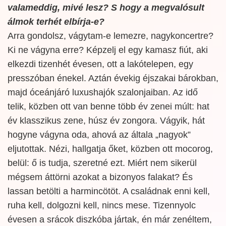
valameddig, mivé lesz? S hogy a megvalósult
álmok terhét elbírja-e?
Arra gondolsz, vágytam-e lemezre, nagykoncertre?
Ki ne vágyna erre? Képzelj el egy kamasz fiút, aki
elkezdi tizenhét évesen, ott a lakótelepen, egy
presszóban énekel. Aztán évekig éjszakai bárokban,
majd óceánjáró luxushajók szalonjaiban. Az idő
telik, közben ott van benne több év zenei múlt: hat
év klasszikus zene, húsz év zongora. Vágyik, hát
hogyne vágyna oda, ahová az általa „nagyok”
eljutottak. Nézi, hallgatja őket, közben ott mocorog,
belül: ő is tudja, szeretné ezt. Miért nem sikerül
mégsem áttörni azokat a bizonyos falakat? És
lassan betölti a harmincötöt. A családnak enni kell,
ruha kell, dolgozni kell, nincs mese. Tizennyolc
évesen a srácok diszkóba jártak, én már zenéltem,