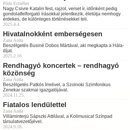
Póda Erzsébet
Nagy Csivre Katalin fest, rajzol, verset ír, időnként pedig
gondolatfelforgató írásokkal jelentkezik, életútja nemhogy
érdekes, de különleges történésekkel teli.
2025.4.4.
Hivatalnokként emberségesen
Zana Anita
Beszélgetés Businé Dobos Mártával, aki megkapta a Hála-
díjat.
2025.2.10.
Rendhagyó koncertek – rendhagyó
közönség
Zana Anita
Beszélgetés Patkós Imrével, a Szolnoki Szimfonikus
Zenekar szakmai igazgatójával.
2024.11.25.
Fiatalos lendülettel
Zana Anita
Villáminterjú Sápszki Attilával, a Kolimusical Színpad
társulatvezetőjével.
2024.9.18.