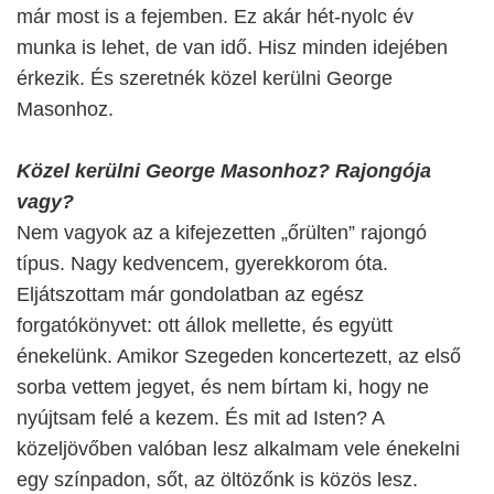
már most is a fejemben. Ez akár hét-nyolc év
munka is lehet, de van idő. Hisz minden idejében
érkezik. És szeretnék közel kerülni George
Masonhoz.
Közel kerülni George Masonhoz? Rajongója
vagy?
Nem vagyok az a kifejezetten „őrülten” rajongó
típus. Nagy kedvencem, gyerekkorom óta.
Eljátszottam már gondolatban az egész
forgatókönyvet: ott állok mellette, és együtt
énekelünk. Amikor Szegeden koncertezett, az első
sorba vettem jegyet, és nem bírtam ki, hogy ne
nyújtsam felé a kezem. És mit ad Isten? A
közeljövőben valóban lesz alkalmam vele énekelni
egy színpadon, sőt, az öltözőnk is közös lesz.