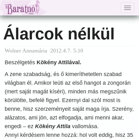
Togg
navig
Álarcok nélkül
Wolner Annamária 2012.4.7. 5:10
Beszélgetés
Kökény Attilával.
A zene szabadság, és ő kimeríthetetlen szabad
világban él. Amikor leüti az első hangot a zongorán
(mert saját magát kíséri), minden más megszűnik
körülötte, befelé figyel. Ezernyi dal szól most is
benne, hisz szerzeményeit saját maga írja. Szerény,
alázatos, ami jön, azt elfogadja, ami menni akar,
engedi – ez
Kökény Attila
vallomása.
Annyi kérdésem lenne hozzá: hol volt eddig, hisz 35