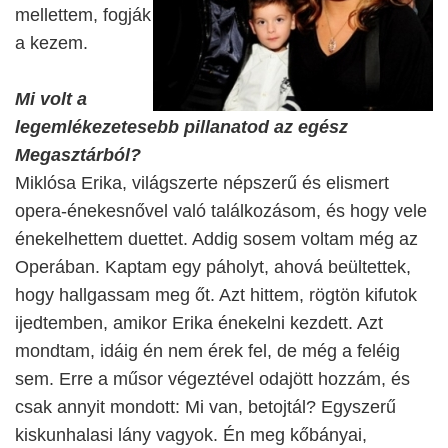
mellettem, fogják
a kezem.
Mi volt a
legemlékezetesebb pillanatod az egész
Megasztárból?
Miklósa Erika, világszerte népszerű és elismert
opera-énekesnővel való találkozásom, és hogy vele
énekelhettem duettet. Addig sosem voltam még az
Operában. Kaptam egy páholyt, ahová beültettek,
hogy hallgassam meg őt. Azt hittem, rögtön kifutok
ijedtemben, amikor Erika énekelni kezdett. Azt
mondtam, idáig én nem érek fel, de még a feléig
sem. Erre a műsor végeztével odajött hozzám, és
csak annyit mondott: Mi van, betojtál? Egyszerű
kiskunhalasi lány vagyok. Én meg kőbányai,