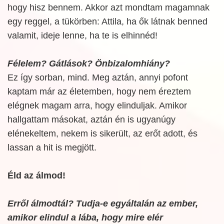
hogy hisz bennem. Akkor azt mondtam magamnak
egy reggel, a tükörben: Attila, ha ők látnak benned
valamit, ideje lenne, ha te is elhinnéd!
Félelem? Gátlások? Önbizalomhiány?
Ez így sorban, mind. Meg aztán, annyi pofont
kaptam már az életemben, hogy nem éreztem
elégnek magam arra, hogy elinduljak. Amikor
hallgattam másokat, aztán én is ugyanúgy
elénekeltem, nekem is sikerült, az erőt adott, és
lassan a hit is megjött.
Éld az álmod!
Erről álmodtál? Tudja-e egyáltalán az ember,
amikor elindul a lába, hogy mire elér