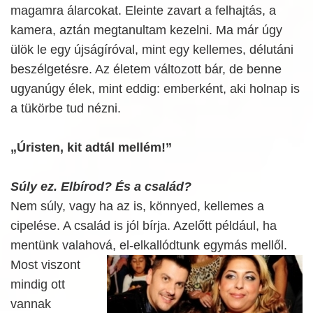
magamra álarcokat. Eleinte zavart a felhajtás, a
kamera, aztán megtanultam kezelni. Ma már úgy
ülök le egy újságíróval, mint egy kellemes, délutáni
beszélgetésre. Az életem változott bár, de benne
ugyanúgy élek, mint eddig: emberként, aki holnap is
a tükörbe tud nézni.
„Úristen, kit adtál mellém!”
Súly ez. Elbírod? És a család?
Nem súly, vagy ha az is, könnyed, kellemes a
cipelése. A család is jól bírja. Azelőtt például, ha
mentünk valahová, el-elkallódtunk egymás
mellől.
Most viszont
mindig ott
vannak