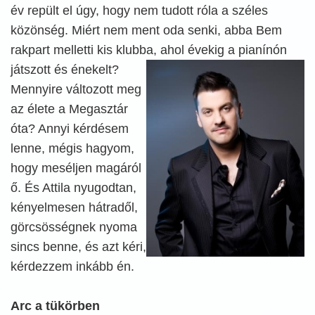
év repült el úgy, hogy nem tudott róla a széles
közönség. Miért nem ment oda senki, abba Bem
rakpart melletti kis klubba, ahol évekig a pianínón
játszott
és énekelt?
Mennyire változott meg
az élete a Megasztár
óta? Annyi kérdésem
lenne, mégis hagyom,
hogy meséljen magáról
ő. És Attila nyugodtan,
kényelmesen hátradől,
görcsösségnek nyoma
sincs benne, és azt kéri,
kérdezzem inkább én.
Arc a tükörben