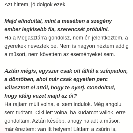
Azt hittem, jó dolgok ezek.
Majd elindultál, mint a mesében a szegény
ember legkisebb fia, szerencsét próbálni.
Ha a Megasztárra gondolsz, nem én jelentkeztem, a
gyerekek neveztek be. Nem is nagyon néztem addig
a műsort, nem követtem az eseményeket sem.
Aztán mégis, egyszer csak ott álltál a színpadon,
a döntőben, ahol már csak egyetlen perc
választott el attól, hogy te nyerj. Gondoltad,
hogy idáig vezet majd az út?
Ha rajtam múlt volna, el sem indulok. Még angolul
sem tudtam. Ciki lett volna, ha kudarcot vallok, erre
gondoltam. Aztán később, ahogy haladt a műsor,
már éreztem: van itt helyem! Láttam a zsűrin is,