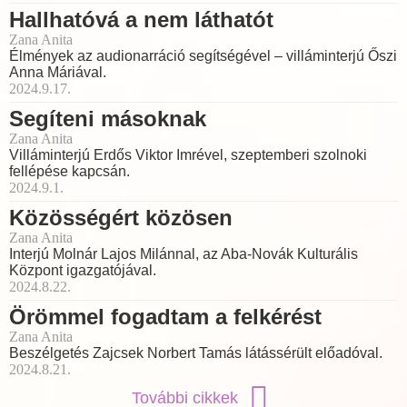
Hallhatóvá a nem láthatót
Zana Anita
Élmények az audionarráció segítségével – villáminterjú Őszi
Anna Máriával.
2024.9.17.
Segíteni másoknak
Zana Anita
Villáminterjú Erdős Viktor Imrével, szeptemberi szolnoki
fellépése kapcsán.
2024.9.1.
Közösségért közösen
Zana Anita
Interjú Molnár Lajos Milánnal, az Aba-Novák Kulturális
Központ igazgatójával.
2024.8.22.
Örömmel fogadtam a felkérést
Zana Anita
Beszélgetés Zajcsek Norbert Tamás látássérült előadóval.
2024.8.21.
További cikkek