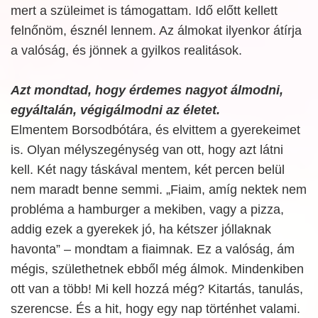
mert a szüleimet is támogattam. Idő előtt kellett
felnőnöm, észnél lennem. Az álmokat ilyenkor átírja
a valóság, és jönnek a gyilkos realitások.
Azt mondtad, hogy érdemes nagyot álmodni,
egyáltalán, végigálmodni az életet.
Elmentem Borsodbótára, és elvittem a gyerekeimet
is. Olyan mélyszegénység van ott, hogy azt látni
kell. Két nagy táskával mentem, két percen belül
nem maradt benne semmi. „Fiaim, amíg nektek nem
probléma a hamburger a mekiben, vagy a pizza,
addig ezek a gyerekek jó, ha kétszer jóllaknak
havonta” – mondtam a fiaimnak. Ez a valóság, ám
mégis, születhetnek ebből még álmok. Mindenkiben
ott van a több! Mi kell hozzá még? Kitartás, tanulás,
szerencse. És a hit, hogy egy nap történhet valami.