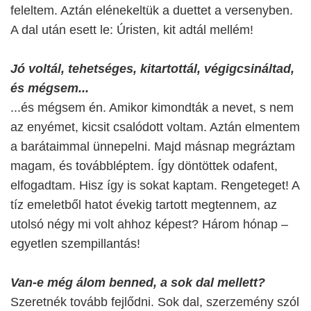
feleltem. Aztán elénekeltük a duettet a versenyben.
A dal után esett le: Úristen, kit adtál mellém!
Jó voltál, tehetséges, kitartottál, végigcsináltad,
és mégsem...
...és mégsem én. Amikor kimondták a nevet, s nem
az enyémet, kicsit csalódott voltam. Aztán elmentem
a barátaimmal ünnepelni. Majd másnap megráztam
magam, és továbbléptem. Így döntöttek odafent,
elfogadtam. Hisz így is sokat kaptam. Rengeteget! A
tíz emeletből hatot évekig tartott megtennem, az
utolsó négy mi volt ahhoz képest? Három hónap –
egyetlen szempillantás!
Van-e még álom benned, a sok dal mellett?
Szeretnék tovább fejlődni. Sok dal, szerzemény szól