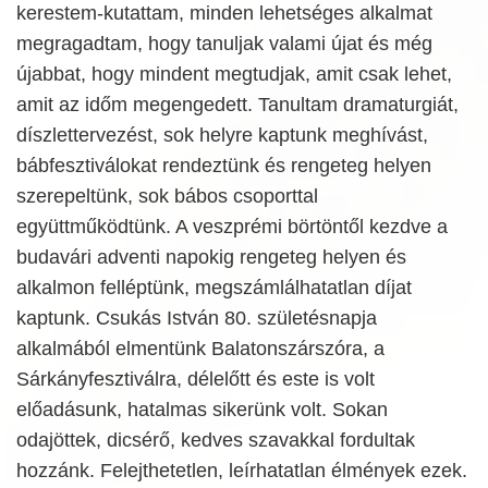
kerestem-kutattam, minden lehetséges alkalmat
megragadtam, hogy tanuljak valami újat és még
újabbat, hogy mindent megtudjak, amit csak lehet,
amit az időm megengedett. Tanultam dramaturgiát,
díszlettervezést, sok helyre kaptunk meghívást,
bábfesztiválokat rendeztünk és rengeteg helyen
szerepeltünk, sok bábos csoporttal
együttműködtünk. A veszprémi börtöntől kezdve a
budavári adventi napokig rengeteg helyen és
alkalmon felléptünk, megszámlálhatatlan díjat
kaptunk. Csukás István 80. születésnapja
alkalmából elmentünk Balatonszárszóra, a
Sárkányfesztiválra, délelőtt és este is volt
előadásunk, hatalmas sikerünk volt. Sokan
odajöttek, dicsérő, kedves szavakkal fordultak
hozzánk. Felejthetetlen, leírhatatlan élmények ezek.