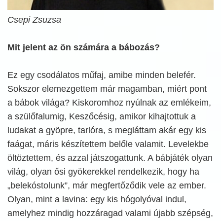
Csepi Zsuzsa
Mit jelent az ön számára a bábozás?
Ez egy csodálatos műfaj, amibe minden belefér.
Sokszor elemezgettem már magamban, miért pont
a bábok világa? Kiskoromhoz nyúlnak az emlékeim,
a szülőfalumig, Keszőcésig, amikor kihajtottuk a
ludakat a gyöpre, tarlóra, s megláttam akár egy kis
faágat, máris készítettem belőle valamit. Levelekbe
öltöztettem, és azzal játszogattunk. A bábjáték olyan
világ, olyan ősi gyökerekkel rendelkezik, hogy ha
„belekóstolunk”, már megfertőződik vele az ember.
Olyan, mint a lavina: egy kis hógolyóval indul,
amelyhez mindig hozzáragad valami újabb szépség,