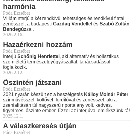
harmónia
Póda Erzsébet
Villáminterjú a két rendkívül tehetséges és rendkívül fiatal
zenésszel, a budapesti
Gazdag Vendel
lel és
Szabó Zoltán
Bendegúz
zal.
2026.2.16.
Hazaérkezni hozzám
Póda Erzsébet
Interjú
Schőnig Henriettel
, aki alternatív és holisztikus
szemléletű természetgyógyászattal, tanácsadással
foglalkozik.
2026.2.12.
Őszintén játszani
Póda Erzsébet
2021 nyarán készült ez a beszélgetés
Kálloy Molnár Péter
színművésszel, költővel, fordítóval és zenésszel, aki a
zsenialitásán túl nagyszerű riportalany volt, kedves,
figyelmes, őszinte ember. Ezzel az interjúval emlékszünk rá!
2025.12.1.
A válaszkeresés útján
Póda Erzsébet