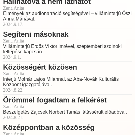
Hallhatóvá a nem láthatót
Zana Anita
Élmények az audionarráció segítségével – villáminterjú Őszi
Anna Máriával.
2024.9.17.
Segíteni másoknak
Zana Anita
Villáminterjú Erdős Viktor Imrével, szeptemberi szolnoki
fellépése kapcsán.
2024.9.1.
Közösségért közösen
Zana Anita
Interjú Molnár Lajos Milánnal, az Aba-Novák Kulturális
Központ igazgatójával.
2024.8.22.
Örömmel fogadtam a felkérést
Zana Anita
Beszélgetés Zajcsek Norbert Tamás látássérült előadóval.
2024.8.21.
Középpontban a közösség
Zana Anita