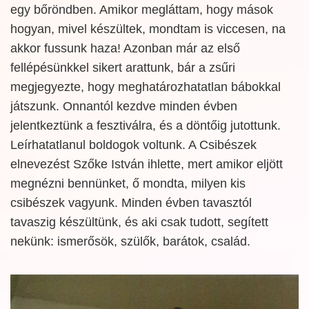
egy bőröndben. Amikor megláttam, hogy mások
hogyan, mivel készültek, mondtam is viccesen, na
akkor fussunk haza! Azonban már az első
fellépésünkkel sikert arattunk, bár a zsűri
megjegyezte, hogy meghatározhatatlan bábokkal
játszunk. Onnantól kezdve minden évben
jelentkeztünk a fesztiválra, és a döntőig jutottunk.
Leírhatatlanul boldogok voltunk. A Csibészek
elnevezést Szőke István ihlette, mert amikor eljött
megnézni bennünket, ő mondta, milyen kis
csibészek vagyunk. Minden évben tavasztól
tavaszig készültünk, és aki csak tudott, segített
nekünk: ismerősök, szülők, barátok, család.