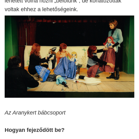
lehetett volna hozni „belőlünk”, de korlátozottak
voltak ehhez a lehetőségeink.
Az Aranykert bábcsoport
Hogyan fejeződött be?