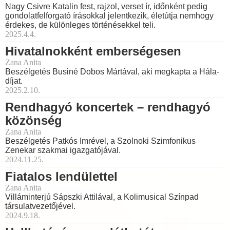
Nagy Csivre Katalin fest, rajzol, verset ír, időnként pedig
gondolatfelforgató írásokkal jelentkezik, életútja nemhogy
érdekes, de különleges történésekkel teli.
2025.4.4.
Hivatalnokként emberségesen
Zana Anita
Beszélgetés Businé Dobos Mártával, aki megkapta a Hála-
díjat.
2025.2.10.
Rendhagyó koncertek – rendhagyó
közönség
Zana Anita
Beszélgetés Patkós Imrével, a Szolnoki Szimfonikus
Zenekar szakmai igazgatójával.
2024.11.25.
Fiatalos lendülettel
Zana Anita
Villáminterjú Sápszki Attilával, a Kolimusical Színpad
társulatvezetőjével.
2024.9.18.