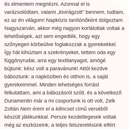
és elmentem megnézni. Azonnal el is
varázsolódtam, valami „kivirágzott” bennem, tudtam,
ez az én világom! Napközis tanítónőként dolgoztam
Nagyszarván, akkor még nagyon korlátoltak voltak a
lehetőségek, azt sem engedték, hogy egy
szőnyegen körbeülve foglakozzak a gyerekekkel.
Így hát kihúztam a szekrényeket, tettem oda egy
függönyrudat, arra egy textilanyagot, amögé
bújtunk: kész volt a paravánunk! Attól kezdve
báboztunk: a napköziben és otthon is, a saját
gyerekeimmel. Minden lehetséges forrást
felkutattam, ami a bábozásról szólt, és a következő
Dunamentin már a mi csoportunk is ott volt, Zelk
Zoltán
Nem érem el a kilincset
című verséből
készült játékunkkal. Persze kezdetlegesek voltak
még az eszközeink, a teljes felszerelésünk elfért