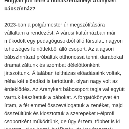
Hogyan jött létre a dunaszerdahelyi Aranykert
bábszínház?
2023-ban a polgármester úr megszólítására
vállaltam a rendezést. A városi kultúrházban már
működött egy pedagógusokból álló társulat, nagyon
tehetséges felnőttekből álló csoport. Az alagsori
bábszínházat próbáltuk otthonossá tenni, darabokat
dramatizáltunk és szombat délelőttönként
játszottunk. Általában teltházas előadásaink voltak,
néha két előadást is tartottunk, olyan nagy volt az
érdeklődés. Az Aranykert bábcsoport tagjaival együtt
varrtuk-készítettük a bábokat. A forgatókönyvet én
írtam, a férjemmel összeválogattuk a zenéket, majd
összeültünk és kiosztottuk a szerepeket Félprofi
csoportként működtünk, de úgy érzem, többet is ki