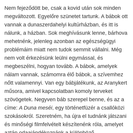
Nem fejeződött be, csak a kovid után sok minden
megváltozott. Egyelőre szünetet tartunk. A bábok ott
vannak a dunaszerdahelyi kultúrházban, és itt is
nálunk, a házban. Sok meghívásunk lenne, bárhova
mehetnénk, jelenleg azonban az egészségügyi
problémáim miatt nem tudok semmit vállalni. Még
nem volt érkezésünk leülni egymással, és
megbeszélni, hogyan tovább. A bábok, amelyek
nálam vannak, számomra élő bábok, a szívemhez
nőtt valamennyi. Van egy bábjátékunk, az Aranykert
műsora, amivel kapcsolatban komoly terveket
szövögetek. Negyven báb szerepel benne, és az a
címe:
A Duna meséi
, egy történetfüzér a csallóközi
szokásokról. Szeretném, ha újra el tudnánk játszani
és minőségi filmfelvételt készítenénk róla, amelyet
aztán odaajándékoznánk a különböző