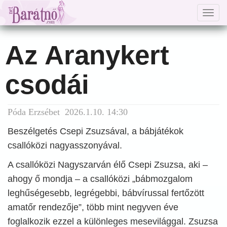
Togg
navig
Az Aranykert
csodái
Póda Erzsébet 2026.1.10. 14:30
Beszélgetés Csepi Zsuzsával, a bábjátékok
csallóközi nagyasszonyával.
A csallóközi Nagyszarván élő Csepi Zsuzsa, aki –
ahogy ő mondja – a csallóközi „bábmozgalom
leghűségesebb, legrégebbi, bábvírussal fertőzött
amatőr rendezője”, több mint negyven éve
foglalkozik ezzel a különleges mesevilággal. Zsuzsa