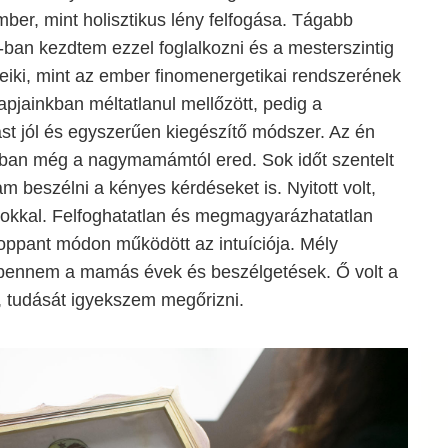
ber, mint holisztikus lény felfogása. Tágabb
8-ban kezdtem ezzel foglalkozni és a mesterszintig
reiki, mint az ember finomenergetikai rendszerének
apjainkban méltatlanul mellőzött, pedig a
lást jól és egyszerűen kiegészítő módszer. Az én
ban még a nagymamámtól ered. Sok időt szentelt
m beszélni a kényes kérdéseket is. Nyitott volt,
tokkal. Felfoghatatlan és megmagyarázhatatlan
roppant módon működött az intuíciója. Mély
bennem a mamás évek és beszélgetések. Ő volt a
, tudását igyekszem megőrizni.