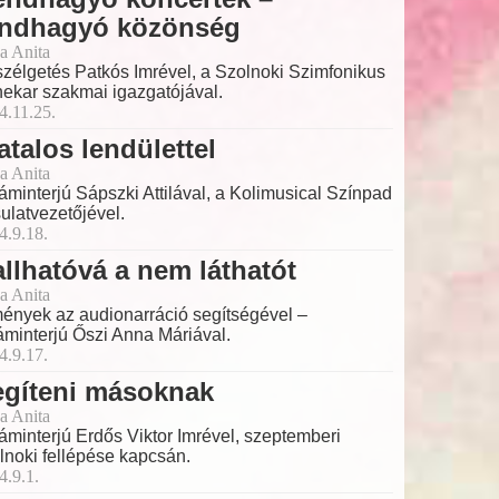
endhagyó közönség
a Anita
zélgetés Patkós Imrével, a Szolnoki Szimfonikus
ekar szakmai igazgatójával.
4.11.25.
atalos lendülettel
a Anita
láminterjú Sápszki Attilával, a Kolimusical Színpad
sulatvezetőjével.
4.9.18.
llhatóvá a nem láthatót
a Anita
ények az audionarráció segítségével –
láminterjú Őszi Anna Máriával.
4.9.17.
egíteni másoknak
a Anita
láminterjú Erdős Viktor Imrével, szeptemberi
lnoki fellépése kapcsán.
4.9.1.