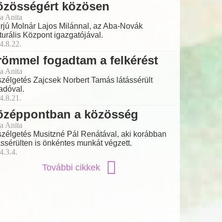
özösségért közösen
a Anita
erjú Molnár Lajos Milánnal, az Aba-Novák
turális Központ igazgatójával.
4.8.22.
ömmel fogadtam a felkérést
a Anita
zélgetés Zajcsek Norbert Tamás látássérült
adóval.
4.8.21.
özéppontban a közösség
a Anita
zélgetés Musitzné Pál Renátával, aki korábban
ássérülten is önkéntes munkát végzett.
4.3.4.
További cikkek