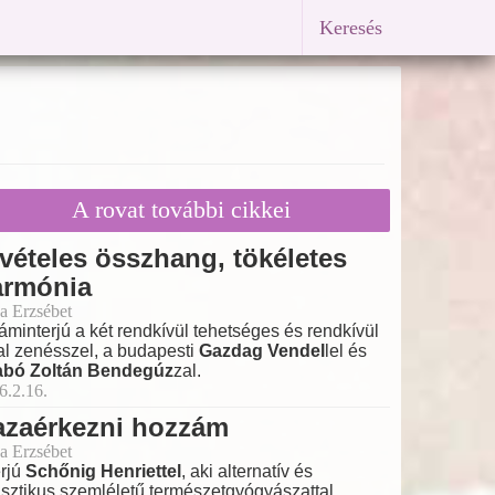
Keresés
A rovat további cikkei
vételes összhang, tökéletes
armónia
a Erzsébet
láminterjú a két rendkívül tehetséges és rendkívül
tal zenésszel, a budapesti
Gazdag Vendel
lel és
abó Zoltán Bendegúz
zal.
6.2.16.
azaérkezni hozzám
a Erzsébet
erjú
Schőnig Henriettel
, aki alternatív és
isztikus szemléletű természetgyógyászattal,