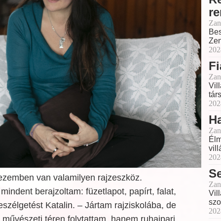
r
Zan
Bes
Zen
202
Fi
Zan
Vil
tár
202
Ha
Zan
Élm
vil
202
S
ezemben van valamilyen rajzeszköz.
Zan
dent berajzoltam: füzetlapot, papírt, falat,
Vil
szo
eszélgetést Katalin. – Jártam rajziskolába, de
202
művészeti téren folytattam, hanem ruhaipari