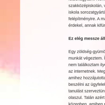
szakközépiskolán, v
iskola sorozatgyárt
felépítményire. A m
érdekel, annak kifü
Ez elég messze ál
Egy zöldség-gyümölc
munkát végeztem. Í
nem találkoztam il
az internetnek. Me
amihez hozzájutot
beszélni az ügyfele
tanulást szerveztün
olaszul. Talán azé
közegben, amiben 