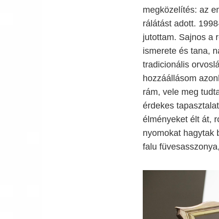
megközelítés: az em
rálátást adott. 199
jutottam. Sajnos a 
ismerete és tana, n
tradicionális orvos
hozzáállásom azon
rám, vele meg tudta
érdekes tapasztala
élményeket élt át, 
nyomokat hagytak 
falu füvesasszonya