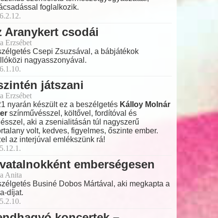
ácsadással foglalkozik.
6.2.12.
 Aranykert csodái
a Erzsébet
zélgetés Csepi Zsuzsával, a bábjátékok
llóközi nagyasszonyával.
6.1.10.
zintén játszani
a Erzsébet
1 nyarán készült ez a beszélgetés
Kálloy Molnár
er
színművésszel, költővel, fordítóval és
ésszel, aki a zsenialitásán túl nagyszerű
ortalany volt, kedves, figyelmes, őszinte ember.
el az interjúval emlékszünk rá!
5.12.1.
ivatalnokként emberségesen
a Anita
zélgetés Businé Dobos Mártával, aki megkapta a
a-díjat.
5.2.10.
endhagyó koncertek –