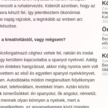
K
onzott a ruhatervezés. Kiderült azonban, hogy az
Zan
ásra készít fel, így jelentkeztem ökonómiai
Int
Kul
ai napig rajzolok, a leginkább az emberi arc
202
rkészése.
Ör
Zan
Bes
l a kreativitástól, vagy mégsem?
elő
202
sforgalmazó céghez vettek fel, raktári és irodai
K
gy kerültem kapcsolatba a spanyol nyelvvel. Addig
Zan
Bes
yen érdekes hangzással, akkor még nyoma sem volt
lát
gvettem az első és egyetlen spanyol nyelvkönyvet,
202
tam. Autodidakta módon megtanultam folyékonyan
kkel, telefonáltam, leveleket írtam. Aztán közös
k ismerősökkel: én spanyolul, ők angolul, németül,
rt mennek olyan könnyen a nyelvek, mert a
nevelkedtem, az anyanyelvemen kívül (minden