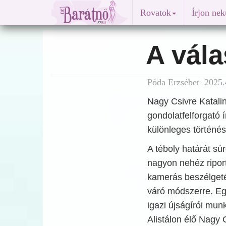
Rovatok
Írjon ne
A vála
Póda Erzsébet 2025.4
Nagy Csivre Katalin 
gondolatfelforgató 
különleges történése
A téboly határát sú
nagyon nehéz riport
kamerás beszélgetés
váró módszerre. Eg
igazi újságírói mun
Alistálon élő Nagy C