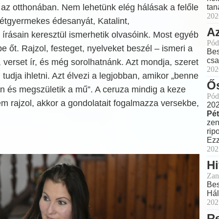
t az otthonában. Nem lehetünk elég hálásak a felőle
tan
202
kétgyermekes édesanyát, Katalint,
Az
” írásain keresztül ismerhetik olvasóink. Most egyéb
Pód
be őt. Rajzol, festeget, nyelveket beszél – ismeri a
Bes
csa
, verset ír, és még sorolhatnánk. Azt mondja, szeret
202
 tudja ihletni. Azt élvezi a legjobban, amikor „benne
Ős
n és megszületik a mű”. A ceruza mindig a keze
Pód
m rajzol, akkor a gondolatait fogalmazza versekbe,
202
Pét
zen
rip
Ezz
202
H
Zan
Bes
Hál
202
R