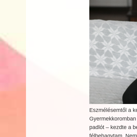
Eszmélésemtől a k
Gyermekkoromban min
padlót – kezdte a b
félbehagytam. Nem 