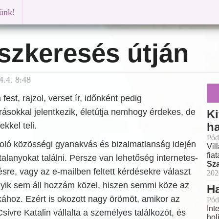
künk!
szkeresés útján
.4. 8:48
fest, rajzol, verset ír, időnként pedig
írásokkal jelentkezik, életútja nemhogy érdekes, de
Ki
h
kkel teli.
Pód
roló közösségi gyanakvás és bizalmatlanság idején
Vil
fia
alanyokat találni. Persze van lehetőség internetes-
Sz
re, vagy az e-mailben feltett kérdésekre választ
202
yik sem áll hozzám közel, hiszen semmi köze az
H
kához. Ezért is okozott nagy örömöt, amikor az
Pód
Int
sivre Katalin vállalta a személyes találkozót, és
hol