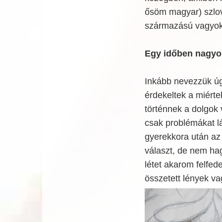
ősöm magyar) szlov
származású vagyok
Egy időben nagyon 
Inkább nevezzük úgy
érdekeltek a miérte
történnek a dolgok 
csak problémákat lá
gyerekkora után a
választ, de nem ha
létet akarom felfed
összetett lények vag