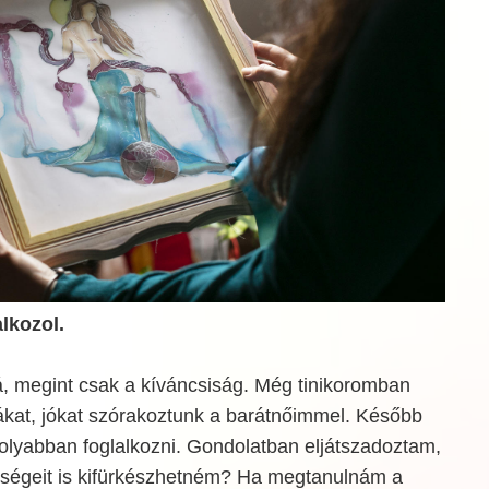
alkozol.
rá, megint csak a kíváncsiság. Még tinikoromban
ákat, jókat szórakoztunk a barátnőimmel. Később
lyabban foglalkozni. Gondolatban eljátszadoztam,
ységeit is kifürkészhetném? Ha megtanulnám a