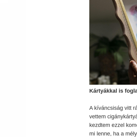
Kártyákkal is fogl
A kíváncsiság vitt 
vettem cigánykárty
kezdtem ezzel komo
mi lenne, ha a mél