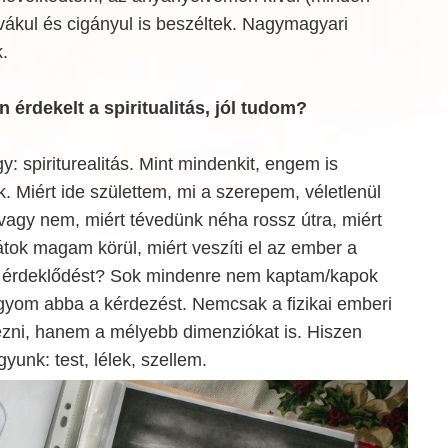
ákul és cigányul is beszéltek. Nagymagyari
.
érdekelt a spiritualitás, jól tudom?
: spiriturealitás. Mint mindenkit, engem is
k. Miért ide születtem, mi a szerepem, véletlenül
vagy nem, miért tévedünk néha rossz útra, miért
tok magam körül, miért veszíti el az ember a
z érdeklődést? Sok mindenre nem kaptam/kapok
gyom abba a kérdezést. Nemcsak a fizikai emberi
ezni, hanem a mélyebb dimenziókat is. Hiszen
yunk: test, lélek, szellem.