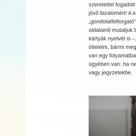
szeretettel fogadot
jövő bizalomért! A 
„gondolatfelforgató
oldalairól mutatjuk 
kártyák nyelvét is –
ötletelni, bármi meg
van egy folyamatba
ügyében van: ha ne
vagy jegyzetekbe.