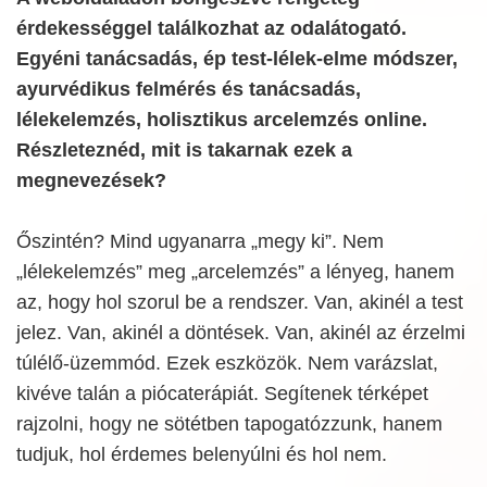
érdekességgel találkozhat az odalátogató.
Egyéni tanácsadás, ép test-lélek-elme módszer,
ayurvédikus felmérés és tanácsadás,
lélekelemzés, holisztikus arcelemzés online.
Részleteznéd, mit is takarnak ezek a
megnevezések?
Őszintén? Mind ugyanarra „megy ki”. Nem
„lélekelemzés” meg „arcelemzés” a lényeg, hanem
az, hogy hol szorul be a rendszer. Van, akinél a test
jelez. Van, akinél a döntések. Van, akinél az érzelmi
túlélő-üzemmód. Ezek eszközök. Nem varázslat,
kivéve talán a piócaterápiát. Segítenek térképet
rajzolni, hogy ne sötétben tapogatózzunk, hanem
tudjuk, hol érdemes belenyúlni és hol nem.