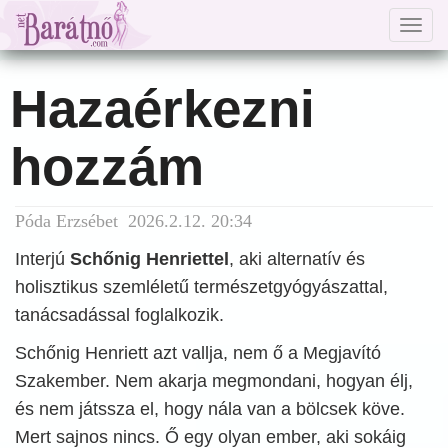
Togg
navig
Hazaérkezni
hozzám
Póda Erzsébet 2026.2.12. 20:34
Interjú
Schőnig Henriettel
, aki alternatív és
holisztikus szemléletű természetgyógyászattal,
tanácsadással foglalkozik.
Schőnig Henriett azt vallja, nem ő a Megjavító
Szakember. Nem akarja megmondani, hogyan élj,
és nem játssza el, hogy nála van a bölcsek köve.
Mert sajnos nincs. Ő egy olyan ember, aki sokáig