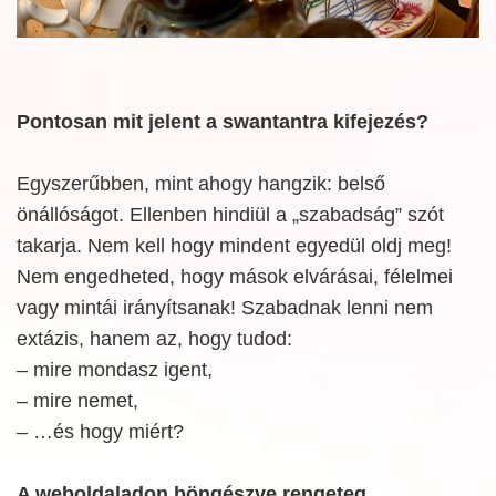
Pontosan mit jelent a swantantra kifejezés?
Egyszerűbben, mint ahogy hangzik: belső
önállóságot. Ellenben hindiül a „szabadság” szót
takarja. Nem kell hogy mindent egyedül oldj meg!
Nem engedheted, hogy mások elvárásai, félelmei
vagy mintái irányítsanak! Szabadnak lenni nem
extázis, hanem az, hogy tudod:
– mire mondasz igent,
– mire nemet,
– …és hogy miért?
A weboldaladon böngészve rengeteg