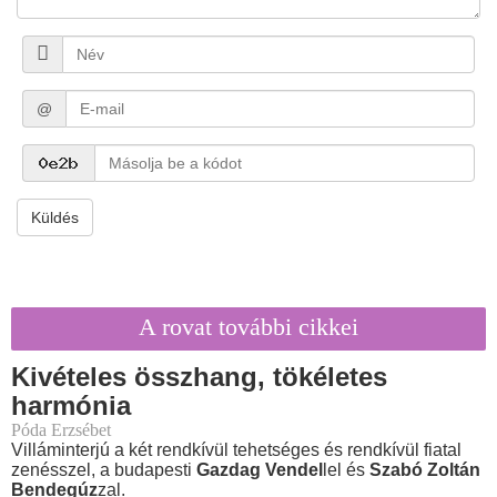
@
Küldés
A rovat további cikkei
Kivételes összhang, tökéletes
harmónia
Póda Erzsébet
Villáminterjú a két rendkívül tehetséges és rendkívül fiatal
zenésszel, a budapesti
Gazdag Vendel
lel és
Szabó Zoltán
Bendegúz
zal.