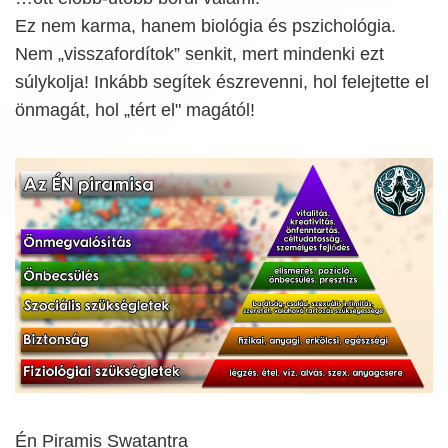
Ez nem karma, hanem biológia és pszichológia.
Nem „visszafordítok” senkit, mert mindenki ezt
súlykolja! Inkább segítek észrevenni, hol felejtette el
önmagát, hol „tért el" magától!
Én Piramis Swatantra