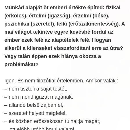
Munkád alapját öt emberi értékre építed: fizikai
(erkölcs), értelmi (igazság), érzelmi (béke),
pszichikai (szeretet), lelki (erőszakmentesség). A
mai világot tekintve egyre kevésbé fordul az
ember ezek felé az alaptételek felé. Hogyan
sikerül a klienseket visszafordítani erre az útra?
Vagy talán éppen ezek hiánya okozza a
problémákat?
Igen. És nem filozófiai értelemben. Amikor valaki:
– nem tiszteli a saját testét,
– nem mond igazat magának,
– állandó belső zajban él,
– szeretet helyett megfelel,
– és közben erőszakosan túlhajtja magát,
…ott előbb-utóbb borul valami.