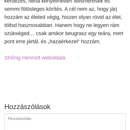
kérdezés, néha kényelmetlen felismerések és
semmi fölösleges körítés. A cél nem az, hogy járj
hozzám az életed végig, hiszen olyan rövid az élet,
töltsd hasznosabban. Hanem hogy ne legyen rám
szükséged… csak amikor beugrasz egy teára, mert
pont erre jártál, és „hazaérkezel” hozzám.
Shőnig Henriett weboldala
Hozzászólások