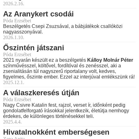
2026.2.16.
Az Aranykert csodái
Póda Erzsébet
Beszélgetés Csepi Zsuzsával, a bábjátékok csallóközi
nagyasszonyával.
2026.1.10.
Őszintén játszani
Póda Erzsébet
2021 nyarán készült ez a beszélgetés
Kálloy Molnár Péter
színművésszel, költővel, fordítóval és zenésszel, aki a
zsenialitásán túl nagyszerű riportalany volt, kedves,
figyelmes, őszinte ember. Ezzel az interjúval emlékszünk rá!
2025.12.1.
A válaszkeresés útján
Póda Erzsébet
Nagy Csivre Katalin fest, rajzol, verset ír, időnként pedig
gondolatfelforgató írásokkal jelentkezik, életútja nemhogy
érdekes, de különleges történésekkel teli.
2025.4.4.
Hivatalnokként emberségesen
Zana Anita