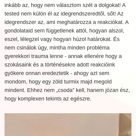
inkább az, hogy nem választom szét a dolgokat! A
tested nem külön él az idegrendszeredtől, sőt! Az
idegrendszer az, ami meghatározza a reakciókat. A
gondolataid sem függetlenek attól, hogyan alszol,
eszel, lélegzel vagy hogyan húzol határokat. És
nem csinálok úgy, mintha minden probléma
gyerekkori trauma lenne - annak ellenére hogy a
szokásaink és a történésekre adott reakcióink
gyökere onnan eredeztetik - ahogy azt sem
mondom, hogy egy zöld turmix majd megold
mindent. Ehhez nem „csoda” kell, hanem józan ész,
hogy komplexen tekints az egészre.