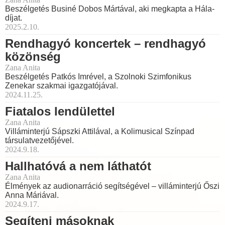
Beszélgetés Businé Dobos Mártával, aki megkapta a Hála-
díjat.
2025.2.10.
Rendhagyó koncertek – rendhagyó
közönség
Zana Anita
Beszélgetés Patkós Imrével, a Szolnoki Szimfonikus
Zenekar szakmai igazgatójával.
2024.11.25.
Fiatalos lendülettel
Zana Anita
Villáminterjú Sápszki Attilával, a Kolimusical Színpad
társulatvezetőjével.
2024.9.18.
Hallhatóvá a nem láthatót
Zana Anita
Élmények az audionarráció segítségével – villáminterjú Őszi
Anna Máriával.
2024.9.17.
Segíteni másoknak