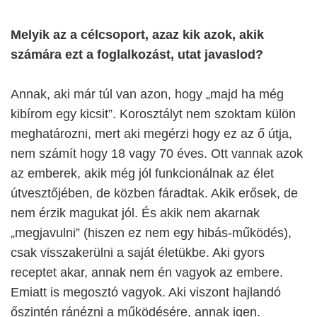
Melyik az a célcsoport, azaz kik azok, akik
számára ezt a foglalkozást, utat javaslod?
Annak, aki már túl van azon, hogy „majd ha még
kibírom egy kicsit”. Korosztályt nem szoktam külön
meghatározni, mert aki megérzi hogy ez az ő útja,
nem számít hogy 18 vagy 70 éves. Ott vannak azok
az emberek, akik még jól funkcionálnak az élet
útvesztőjében, de közben fáradtak. Akik erősek, de
nem érzik magukat jól. És akik nem akarnak
„megjavulni” (hiszen ez nem egy hibás-működés),
csak visszakerülni a saját életükbe. Aki gyors
receptet akar, annak nem én vagyok az embere.
Emiatt is megosztó vagyok. Aki viszont hajlandó
őszintén ránézni a működésére, annak igen.