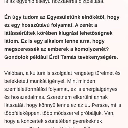
is az egyenlő esélyű hozzáférés biztosítása.
Én úgy tudom az Egyesületünk elnökétől, hogy
ez egy hosszútávú folyamat. A zenét a
látássérültek körében kiugrási lehetőségnek
látom. Ez is egy alkalom lenne arra, hogy
megszeressék az emberek a komolyzenét?
Gondolok például Érdi Tamás tevékenységére.
Valóban, a kulturális szolgálat rengeteg türelmet és
befektetett munkát igényel. Mint minden
szemléletformálási folyamat, ez is energiaigényes
és hosszadalmas. Szeretném elkerülni annak
látszatát, hogy könnyű lenne ez az út. Persze, mi is
többféleképpen, több módszerrel próbáljuk. Van,
hogy a koncertek szünetében gyerekeknek