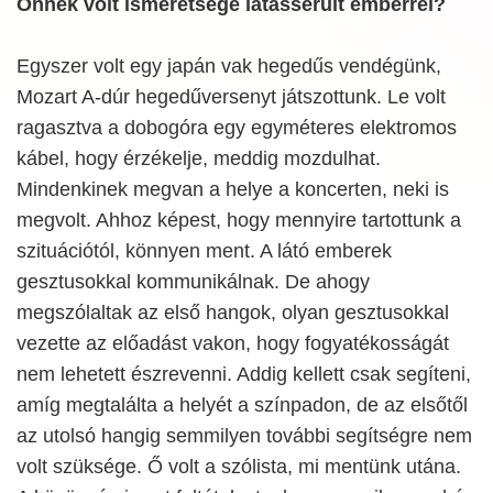
Önnek volt ismeretsége látássérült emberrel?
Egyszer volt egy japán vak hegedűs vendégünk,
Mozart A-dúr hegedűversenyt játszottunk. Le volt
ragasztva a dobogóra egy egyméteres elektromos
kábel, hogy érzékelje, meddig mozdulhat.
Mindenkinek megvan a helye a koncerten, neki is
megvolt. Ahhoz képest, hogy mennyire tartottunk a
szituációtól, könnyen ment. A látó emberek
gesztusokkal kommunikálnak. De ahogy
megszólaltak az első hangok, olyan gesztusokkal
vezette az előadást vakon, hogy fogyatékosságát
nem lehetett észrevenni. Addig kellett csak segíteni,
amíg megtalálta a helyét a színpadon, de az elsőtől
az utolsó hangig semmilyen további segítségre nem
volt szüksége. Ő volt a szólista, mi mentünk utána.