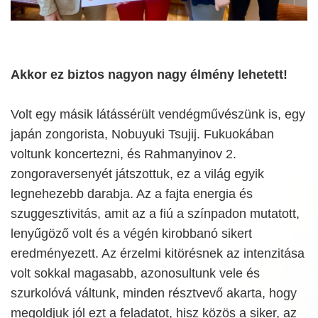
Akkor ez biztos nagyon nagy élmény lehetett!
Volt egy másik látássérült vendégművészünk is, egy
japán zongorista, Nobuyuki Tsujij. Fukuokában
voltunk koncertezni, és Rahmanyinov 2.
zongoraversenyét játszottuk, ez a világ egyik
legnehezebb darabja. Az a fajta energia és
szuggesztivitás, amit az a fiú a színpadon mutatott,
lenyűgöző volt és a végén kirobbanó sikert
eredményezett. Az érzelmi kitörésnek az intenzitása
volt sokkal magasabb, azonosultunk vele és
szurkolóvá váltunk, minden résztvevő akarta, hogy
megoldjuk jól ezt a feladatot, hisz közös a siker, az