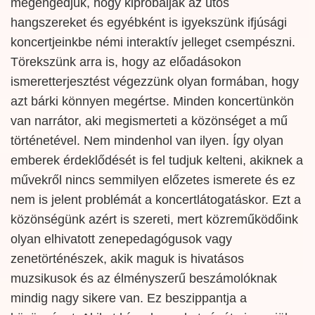
megengedjük, hogy kipróbálják az ütős
hangszereket és egyébként is igyekszünk ifjúsági
koncertjeinkbe némi interaktív jelleget csempészni.
Törekszünk arra is, hogy az előadásokon
ismeretterjesztést végezzünk olyan formában, hogy
azt bárki könnyen megértse. Minden koncertünkön
van narrátor, aki megismerteti a közönséget a mű
történetével. Nem mindenhol van ilyen. Így olyan
emberek érdeklődését is fel tudjuk kelteni, akiknek a
művekről nincs semmilyen előzetes ismerete és ez
nem is jelent problémát a koncertlátogatáskor. Ezt a
közönségünk azért is szereti, mert közreműködőink
olyan elhivatott zenepedagógusok vagy
zenetörténészek, akik maguk is hivatásos
muzsikusok és az élményszerű beszámolóknak
mindig nagy sikere van. Ez beszippantja a