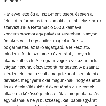
félelem?
Pár évvel ezelőtt a Tisza-menti településeken a
felújított református templomokba, mint helyszínekre
szerveztünk a Reformáció 500 alkalmával
koncertsorozatot egy pályázat keretében. Nagyon
érdekes volt, hogy amikor megjelentünk, a
polgármester, az iskolaigazgató, a lelkész stb.
mindenki ferde szemmel nézett ránk, hogy mit
akarnak itt ezek. A program végeztével aztán birkát
vágtak nekünk, díszvacsorát rendeztek. A bizalmat
kiérdemelni, na, az volt a nagy feladat: bemutatni a
terveket, megnyerni őket magunknak, hogy ez értük
és az ő településükön élőkért történik. Ez remek
alkalom a közösségépítésre, ők is megmutathatják
egymásnak a helyi büszkeségüket: paprikagyárat,