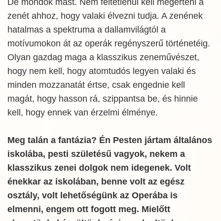
De mondok mást. Nem feltétlenül kell megérteni a
zenét ahhoz, hogy valaki élvezni tudja. A zenének
hatalmas a spektruma a dallamvilágtól a
motívumokon át az operák regényszerű történetéig.
Olyan gazdag maga a klasszikus zeneművészet,
hogy nem kell, hogy atomtudós legyen valaki és
minden mozzanatát értse, csak engednie kell
magát, hogy hasson rá, szippantsa be, és hinnie
kell, hogy ennek van érzelmi élménye.
Meg talán a fantázia? Én Pesten jártam általános
iskolába, pesti születésű vagyok, nekem a
klasszikus zenei dolgok nem idegenek. Volt
énekkar az iskolában, benne volt az egész
osztály, volt lehetőségünk az Operába is
elmenni, engem ott fogott meg. Mielőtt