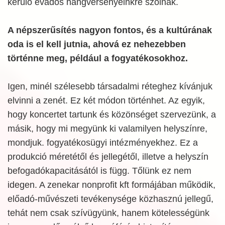
kerülő évados hangversenyeinkre szólnak.
A népszerűsítés nagyon fontos, és a kultúrának
oda is el kell jutnia, ahová ez nehezebben
történne meg, például a fogyatékosokhoz.
Igen, minél szélesebb társadalmi réteghez kívánjuk
elvinni a zenét. Ez két módon történhet. Az egyik,
hogy koncertet tartunk és közönséget szervezünk, a
másik, hogy mi megyünk ki valamilyen helyszínre,
mondjuk. fogyatékosügyi intézményekhez. Ez a
produkció méretétől és jellegétől, illetve a helyszín
befogadókapacitásától is függ. Tőlünk ez nem
idegen. A zenekar nonprofit kft formájában működik,
előadó-művészeti tevékenysége közhasznú jellegű,
tehát nem csak szívügyünk, hanem kötelességünk