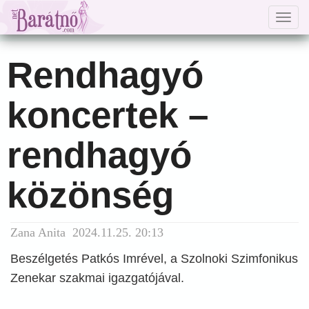
Togg
navig
Rendhagyó
koncertek –
rendhagyó
közönség
Zana Anita 2024.11.25. 20:13
Beszélgetés Patkós Imrével, a Szolnoki Szimfonikus
Zenekar szakmai igazgatójával.