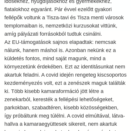
idősekhez, nyugdíjasokhoz és gyermekekhez,
fiatalokhoz egyaránt. Pár évvel ezelőtt gyakori
fellépők voltunk a Tisza-tavi és Tisza menti városok
templomaiban is, nemzetközi kurzusokat vittünk,
amíg pályázati forrásokból tudtuk csinálni.
Az EU-támogatások sajnos elapadtak: nemcsak
nálunk, hanem máshol is. Azonban nekünk ez a
küldetés fontos, mind saját magunk, mind a
környezetünk érdekében. Ezt az identitásunkat nem
akartuk feladni. A covid idején rengeteg kiscsoportos
kezdeményezés volt, ezt a zenészek maguk találták
ki. Több kisebb kamaraformáció jött létre a
zenekarból, keresték a fellépési lehetőségeket,
parkokban, szabadtéren, kisebb közösségekben,
így próbáltunk meg túlélni. A covid elmúltával, látva-
hallva a kamaraegyüttesek sikereit, nem akartuk