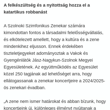
A felkészültség és a nyitottság hozza el a
katartikus robbanást
A Szolnoki Szimfonikus Zenekar számára
kimondottan fontos a társadalmi felelősségvállalás,
és elkötelezett amellett, hogy a kultúra és a zene
mindenkihez eljusson. Ennek érdekében
tiszteletjegyeket adományoztak a Vakok és
Gyengénlátók Jász-Nagykun-Szolnok Megyei
Egyesületének. Az együttműködés az Egyesület
közel 250 tagjának ad lehetőséget arra, hogy
ellátogassanak a zenekar koncertjeire a 2024/2025-
ös zenekari évadban.
„A zene nem ismer határokat és abban bízunk, hogy
koncertjeink új, különleges élményt nyújtanak a