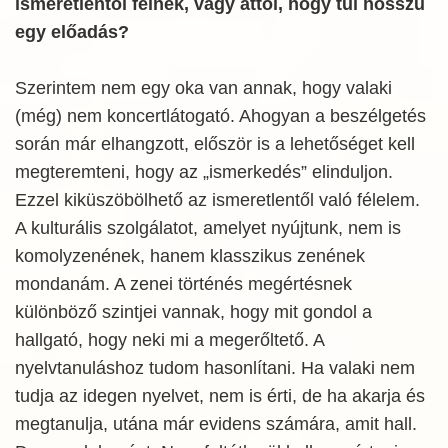
ismeretlentől félnek, vagy attól, hogy túl hosszú
egy előadás?
Szerintem nem egy oka van annak, hogy valaki
(még) nem koncertlátogató. Ahogyan a beszélgetés
során már elhangzott, először is a lehetőséget kell
megteremteni, hogy az „ismerkedés” elinduljon.
Ezzel kiküszöbölhető az ismeretlentől való félelem.
A kulturális szolgálatot, amelyet nyújtunk, nem is
komolyzenének, hanem klasszikus zenének
mondanám. A zenei történés megértésnek
különböző szintjei vannak, hogy mit gondol a
hallgató, hogy neki mi a megerőltető. A
nyelvtanuláshoz tudom hasonlítani. Ha valaki nem
tudja az idegen nyelvet, nem is érti, de ha akarja és
megtanulja, utána már evidens számára, amit hall.