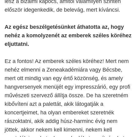
lesz a bizalmi kapocs, amitől valamilyen szinten
először idegenkedik, de belevág, mert kíváncsi.
Az egész beszélgetésünket áthatotta az, hogy
nehéz a komolyzenét az emberek széles köréhez
eljuttatni.
Ez a fontos! Az emberek széles köréhez! Mert nem
nehéz elmenni a Zeneakadémiára vagy Bécsbe,
mert ott mindig van egy értő közönség, és amely
hangversenyek menüjét egy impresszárió, egy profi
művészeti szervező állítja össze. De ha szeretném
kibővíteni azt a palettát, akik látogatják a
koncertjeimet, ha olyan embereket szeretnék
rászoktatni, akik addig húsz-harminc évig nem
jöttek, akkor nekem kell kimenni, nekem kell