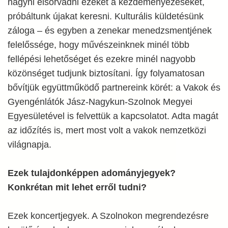
hagyni elsorvadni ezeket a kezdeményezéseket,
próbáltunk újakat keresni. Kulturális küldetésünk
záloga – és egyben a zenekar menedzsmentjének
felelőssége, hogy művészeinknek minél több
fellépési lehetőséget és ezekre minél nagyobb
közönséget tudjunk biztosítani. Így folyamatosan
bővítjük együttműködő partnereink körét: a Vakok és
Gyengénlátók Jász-Nagykun-Szolnok Megyei
Egyesületével is felvettük a kapcsolatot. Adta magát
az időzítés is, mert most volt a vakok nemzetközi
világnapja.
Ezek tulajdonképpen adományjegyek?
Konkrétan mit lehet erről tudni?
Ezek koncertjegyek. A Szolnokon megrendezésre