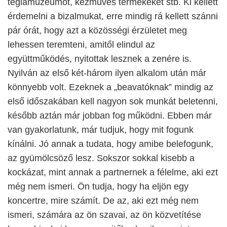
téglamúzeumot, kézműves termékeket stb. Ki kellett
érdemelni a bizalmukat, erre mindig rá kellett szánni
pár órát, hogy azt a közösségi érzületet meg
lehessen teremteni, amitől elindul az
együttműködés, nyitottak lesznek a zenére is.
Nyilván az első két-három ilyen alkalom után már
könnyebb volt. Ezeknek a „beavatóknak” mindig az
első időszakában kell nagyon sok munkát beletenni,
később aztán már jobban fog működni. Ebben már
van gyakorlatunk, már tudjuk, hogy mit fogunk
kínálni. Jó annak a tudata, hogy amibe belefogunk,
az gyümölcsöző lesz. Sokszor sokkal kisebb a
kockázat, mint annak a partnernek a félelme, aki ezt
még nem ismeri. Ön tudja, hogy ha eljön egy
koncertre, mire számít. De az, aki ezt még nem
ismeri, számára az ön szavai, az ön közvetítése