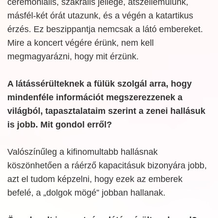
ceremoniális, szakrális jellege, átszellemülünk,
másfél-két órát utazunk, és a végén a katartikus
érzés. Ez beszippantja nemcsak a látó embereket.
Mire a koncert végére érünk, nem kell
megmagyarázni, hogy mit érzünk.
A látássérülteknek a fülük szolgál arra, hogy
mindenféle információt megszerezzenek a
világból, tapasztalataim szerint a zenei hallásuk
is jobb. Mit gondol erről?
Valószínűleg a kifinomultabb hallásnak
köszönhetően a ráérző kapacitásuk bizonyára jobb,
azt el tudom képzelni, hogy ezek az emberek
befelé, a „dolgok mögé” jobban hallanak.