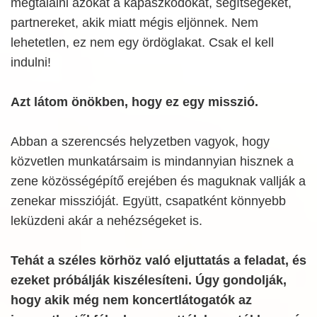
megtalálni azokat a kapaszkodókat, segítségeket,
partnereket, akik miatt mégis eljönnek. Nem
lehetetlen, ez nem egy ördöglakat. Csak el kell
indulni!
Azt látom önökben, hogy ez egy misszió.
Abban a szerencsés helyzetben vagyok, hogy
közvetlen munkatársaim is mindannyian hisznek a
zene közösségépítő erejében és maguknak vallják a
zenekar misszióját. Együtt, csapatként könnyebb
leküzdeni akár a nehézségeket is.
Tehát a széles körhöz való eljuttatás a feladat, és
ezeket próbálják kiszélesíteni. Úgy gondolják,
hogy akik még nem koncertlátogatók az