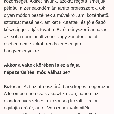
közönséget. Akiket hívunk, azokat régóta ismerjük,
például a Zeneakadémián tanító professzorok. Ők
olyan módon beszélnek a művekről, ami közérthető,
sztorikat mesélnek, amiket kikutattak, és jó előadói
készséggel adják tovább. Ez élményszerű annak is,
aki soha nem tanult zenét vagy zenetörténetet,
esetleg nem szokott rendszeresen járni
hangversenyekre.
Akkor a vakok körében is ez a fajta
népszerűsítési mód válhat be?
Biztosan! Azt az atmoszférát bárki képes megérezni.
A teremben nemcsak akusztika van, hanem az
előadóművészek és a közönség között létrejön
egyfajta erőtér, aura. Van ennek valamiféle