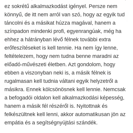
ez sokrétű alkalmazkodást igényel. Persze nem
könnyű, de itt nem arról van szó, hogy az egyik tud
táncolni és a másikat húzza magával, hanem a
színpadon mindenki profi, egyenrangúak, még ha
ehhez a hátrányban lévő félnek további extra
erőfeszítéseket is kell tennie. Ha nem így lenne,
feltételezem, hogy nem tudna benne maradni az
előadó-művészeti életben. Azt gondolom, hogy
ebben a viszonyban neki is, a másik félnek is
rugalmasan kell tudnia váltani egyik helyzetről a
másikra. Ennek kölcsönösnek kell lennie. Nemcsak
a befogadói oldalon kell alkalmazkodási képesség,
hanem a másik fél részéről is. Nyitottnak és
felkészültnek kell lenni, akkor automatikusan jön az
empátia és a segítségnyújtási szándék.