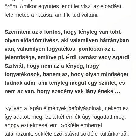
öröm. Amikor együttes lendület viszi az előadást,
félelmetes a hatása, amit ki tud váltani.
Szerintem az a fontos, hogy tényleg van több
olyan előadóművész, aki valamilyen hátrányban
van, valamilyen fogyatékos, pontosan az a
jelentősége, említve pl. Érdi Tamást vagy Agárdi
Szilviát, hogy nem az a lényeg, hogy
fogyatékosok, hanem az, hogy olyan minőséget
tudnak adni, ami tényleg megüt egy szintet, és
nem az van, hogy szegény vak lány énekel…
Nyilván a japán élmények befolyásolnak, nekem ez
így adatott meg, ez a két emlék úgy ragadott meg,
ahogy ezt elmeséltem. Sokféle emberrel
találkozunk, sokféle szólistával sokféle kultúrkörből,