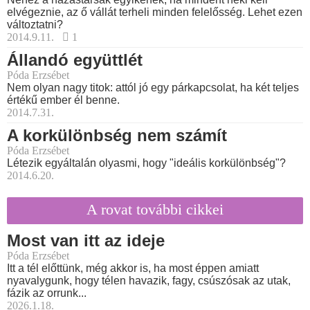
elvégeznie, az ő vállát terheli minden felelősség. Lehet ezen
változtatni?
2014.9.11.
1
Állandó együttlét
Póda Erzsébet
Nem olyan nagy titok: attól jó egy párkapcsolat, ha két teljes
értékű ember él benne.
2014.7.31.
A korkülönbség nem számít
Póda Erzsébet
Létezik egyáltalán olyasmi, hogy "ideális korkülönbség"?
2014.6.20.
A rovat további cikkei
Most van itt az ideje
Póda Erzsébet
Itt a tél előttünk, még akkor is, ha most éppen amiatt
nyavalygunk, hogy télen havazik, fagy, csúszósak az utak,
fázik az orrunk...
2026.1.18.