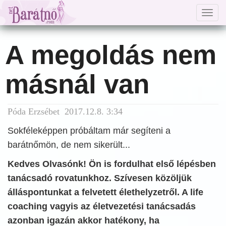
Togg
navig
A megoldás nem
másnál van
Póda Erzsébet 2017.12.8. 3:34
Sokféleképpen próbáltam már segíteni a
barátnőmön, de nem sikerült...
Kedves Olvasónk! Ön is fordulhat első lépésben
tanácsadó rovatunkhoz. Szívesen közöljük
álláspontunkat a felvetett élethelyzetről. A life
coaching vagyis az életvezetési tanácsadás
azonban igazán akkor hatékony, ha