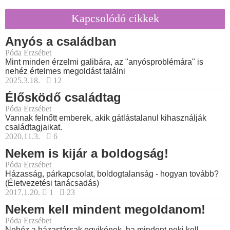
Kapcsolódó cikkek
Anyós a családban
Póda Erzsébet
Mint minden érzelmi galibára, az "anyósproblémára" is
nehéz értelmes megoldást találni
2025.3.18.
12
Élősködő családtag
Póda Erzsébet
Vannak felnőtt emberek, akik gátlástalanul kihasználják
családtagjaikat.
2020.11.3.
6
Nekem is kijár a boldogság!
Póda Erzsébet
Házasság, párkapcsolat, boldogtalanság - hogyan tovább?
(Életvezetési tanácsadás)
2017.1.20.
1
23
Nekem kell mindent megoldanom!
Póda Erzsébet
Nehéz a házastársak egyikének, ha mindent neki kell