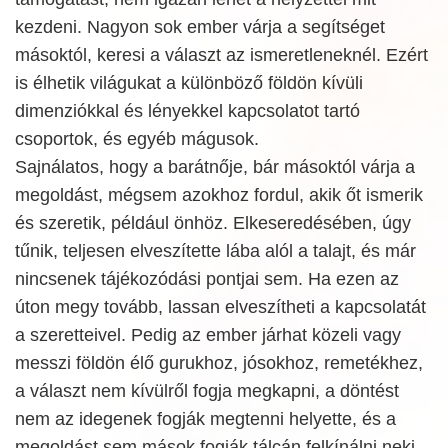
kezdeni. Nagyon sok ember várja a segítséget
másoktól, keresi a választ az ismeretleneknél. Ezért
is élhetik világukat a különböző földön kívüli
dimenziókkal és lényekkel kapcsolatot tartó
csoportok, és egyéb mágusok.
Sajnálatos, hogy a barátnője, bár másoktól várja a
megoldást, mégsem azokhoz fordul, akik őt ismerik
és szeretik, például önhöz. Elkeseredésében, úgy
tűnik, teljesen elveszítette lába alól a talajt, és már
nincsenek tájékozódási pontjai sem. Ha ezen az
úton megy tovább, lassan elveszítheti a kapcsolatát
a szeretteivel. Pedig az ember járhat közeli vagy
messzi földön élő gurukhoz, jósokhoz, remetékhez,
a választ nem kívülről fogja megkapni, a döntést
nem az idegenek fogják megtenni helyette, és a
megoldást sem mások fogják tálcán felkínálni neki.