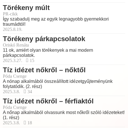
Törékeny múlt
PR-cikk
Így szabadulj meg az egyik legnagyobb gyermekkori
traumádtól!
2025.8.19.
Törékeny párkapcsolatok
Oriskó Renáta
11 ok, amiért olyan törékenyek a mai modern
párkapcsolatok.
2025.3.27.
15
Tíz idézet nőkről – nőktől
Póda Csenge
A nónap alkalmából összeállított idézetgyűjteményünk
folytatódik. (2. rész)
2025.3.8.
34
Tíz idézet nőkről – férfiaktól
Póda Csenge
A nőnap alkalmából olvassunk most nőkről szóló idézeteket!
(1. rész)
2025.3.8.
18