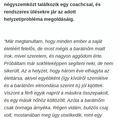
négyszemközt találkozik egy coachcsal, és
rendszeres ülésekre jár az adott
helyzet/probléma megoldásáig.
"Már megtanultam, hogy minden ember a saját
életéért felelős, de most mégis a barátnőm miatt
írok, mivel szeretem, és nagyon aggódom érte.
Próbáltam már sokféleképpen segíteni neki, de nem
sikerült. Az a helyzet, hogy három éve elhagyta az
élettársa, akivel egyébként (így kívülről szemlélve
és a barátnőm elmondása szerint is) jól kijöttek.
Viszont a férfi egyik napról a másikra összepakolt,
és egy másik nőhöz költözött. Azóta a barátnőm
csak önmaga árnyéka. Régen vidám, bulizós csaj
volt, mostanában meg úgy viselkedik, mint egy