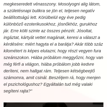
megkeseredett vénasszony. Mosolyogni alig látom,
a születésnapi bulikra se jön el, teljesen negatív
beállítottságú lett. Körülbelül egy éve pedig
különböző ezoterikusokhoz, jósnőkhöz, gurukhoz
jár. Erre költi szinte az összes pénzét. Jósoltat,
ingáztat, kártyát vettet magának, keresi a választ a
kérdésére: miért hagyta el a barátja? Akár több száz
kilométert is képes elutazni, hogy részt vegyen fura
szeánszokon. Hiába próbálom meggyőzni, hogy van
még férfi a világon, hiába próbálom jobb kedvre
deríteni, nem hallgat rám. Teljesen kétségbeejtő
számomra, amit csinál. Beszéljem rá, hogy menjen
el pszichológushoz? Egyáltalán tud még valaki
segíteni rajta?"