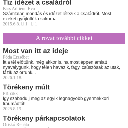
Tíz idézet a családról
Kiss Adrienn Éva
Számtalan mondás és idézet létezik a családról. Most
ezeket gyűjtöttük csokorba.
2015.6.8.
1
1
A rovat további cikkei
Most van itt az ideje
Póda Erzsébet
Itt a tél előttünk, még akkor is, ha most éppen amiatt
nyavalygunk, hogy télen havazik, fagy, csúszósak az utak,
fázik az orrunk...
2026.1.18.
Törékeny múlt
PR-cikk
Így szabadulj meg az egyik legnagyobb gyermekkori
traumádtól!
2025.8.19.
Törékeny párkapcsolatok
Oriskó Renáta