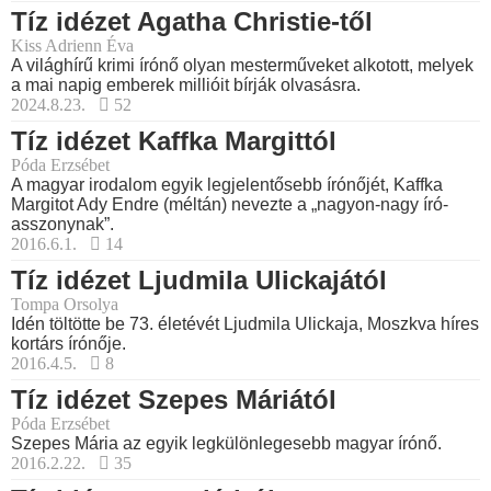
Tíz idézet Agatha Christie-től
Kiss Adrienn Éva
A világhírű krimi írónő olyan mesterműveket alkotott, melyek
a mai napig emberek millióit bírják olvasásra.
2024.8.23.
52
Tíz idézet Kaffka Margittól
Póda Erzsébet
A magyar irodalom egyik legjelentősebb írónőjét, Kaffka
Margitot Ady Endre (méltán) nevezte a „nagyon-nagy író-
asszonynak”.
2016.6.1.
14
Tíz idézet Ljudmila Ulickajától
Tompa Orsolya
Idén töltötte be 73. életévét Ljudmila Ulickaja, Moszkva híres
kortárs írónője.
2016.4.5.
8
Tíz idézet Szepes Máriától
Póda Erzsébet
Szepes Mária az egyik legkülönlegesebb magyar írónő.
2016.2.22.
35