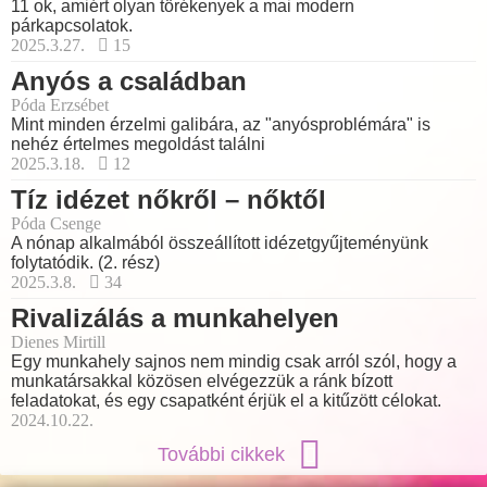
11 ok, amiért olyan törékenyek a mai modern
párkapcsolatok.
2025.3.27.
15
Anyós a családban
Póda Erzsébet
Mint minden érzelmi galibára, az "anyósproblémára" is
nehéz értelmes megoldást találni
2025.3.18.
12
Tíz idézet nőkről – nőktől
Póda Csenge
A nónap alkalmából összeállított idézetgyűjteményünk
folytatódik. (2. rész)
2025.3.8.
34
Rivalizálás a munkahelyen
Dienes Mirtill
Egy munkahely sajnos nem mindig csak arról szól, hogy a
munkatársakkal közösen elvégezzük a ránk bízott
feladatokat, és egy csapatként érjük el a kitűzött célokat.
2024.10.22.
További cikkek