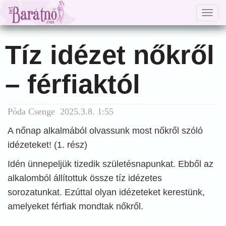
Togg
navig
Tíz idézet nőkről
– férfiaktól
Póda Csenge 2025.3.8. 1:55
A nőnap alkalmából olvassunk most nőkről szóló
idézeteket! (1. rész)
Idén ünnepeljük tizedik születésnapunkat. Ebből az
alkalomból állítottuk össze tíz idézetes
sorozatunkat. Ezúttal olyan idézeteket kerestünk,
amelyeket férfiak mondtak nőkről.