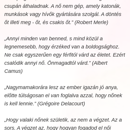
csupán áthaladnak. A nő nem gép, amely katonák,
munkások vagy hívők gyártására szolgál. A döntés
őt illeti meg - őt, és csakis őt.” (Robert Merle)
„Annyi minden van benned, s mind közül a
legnemesebb, hogy érzéked van a boldogsághoz.
Ne csak egyszerűen egy férfitól várd az életet. Ezért
csalódik annyi nő. Önmagadtól várd.” (Albert
Camus)
„Nagymamakorára lesz az ember igazán jó anya,
előtte túlságosan el van foglalva azzal, hogy nőnek
is kell lennie.” (Grégoire Delacourt)
„Hogy valaki nőnek születik, az nem a végzet. Az a
sors. A végzet az, hogy hogyan fogadod el női