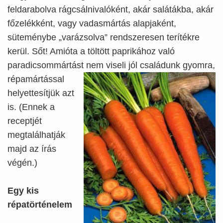
feldarabolva rágcsálnivalóként, akár salátákba, akár
főzelékként, vagy vadasmártás alapjaként,
süteménybe „varázsolva” rendszeresen terítékre
kerül. Sőt! Amióta a töltött paprikához való
paradicsommártást nem viseli jól családunk gyomra,
répamártással
helyettesítjük azt
is. (Ennek a
receptjét
megtalálhatják
majd az írás
végén.)
Egy kis
répatörténelem