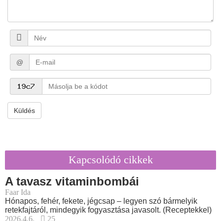
@
Küldés
Kapcsolódó cikkek
A tavasz vitaminbombái
Faar Ida
Hónapos, fehér, fekete, jégcsap – legyen szó bármelyik
retekfajtáról, mindegyik fogyasztása javasolt. (Receptekkel)
2026.4.6.
25