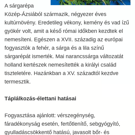
A sárgarépa
Közép-Ázsiából származik, négyezer éves
kultúrnövény. Eredetileg vékony, kemény és vad ízű
gyökér volt, amit a késő római időkben kezdtek el
nemesíteni. Egészen a XVII. századig az európai
fogyasztók a fehér, a sárga és a lila színű
sárgarépát ismerték. Mai narancssárga változatát
holland kertészek nemesítették a királyi család
tiszteletére. Hazánkban a XV. századtól kezdve
termesztik.
Táplálkozás-élettani hatásai
Fogyasztása ajánlott: vérszegénység,
fáradékonyság esetén, fertőtlenítő, sebgyógyító,
gyulladáscsökkentő hatású, javasolt bőr- és