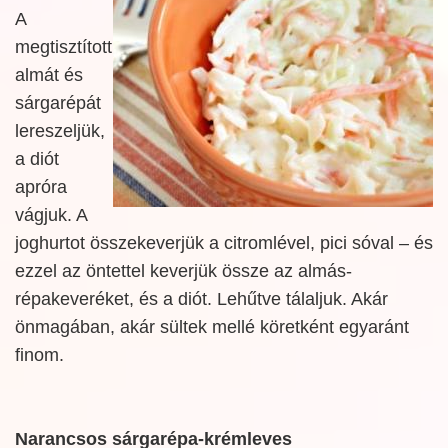
A
megtisztított
almát és
sárgarépát
lereszeljük,
a diót
apróra
vágjuk. A
joghurtot összekeverjük a citromlével, pici sóval – és
ezzel az öntettel keverjük össze az almás-
répakeveréket, és a diót. Lehűtve tálaljuk. Akár
önmagában, akár sültek mellé köretként egyaránt
finom.
Narancsos sárgarépa-krémleves