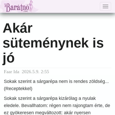
Togg
navig
Akár
süteménynek is
jó
Faar Ida 2026.5.9. 2:55
Sokak szerint a sárgarépa nem is rendes zöldség...
(Receptekkel)
Sokak szerint a sárgarépa kizárólag a nyulak
eledele. Bevallhatom: régen nem rajongtam érte, de
ez gyökeresen megváltozott: akár nyersen