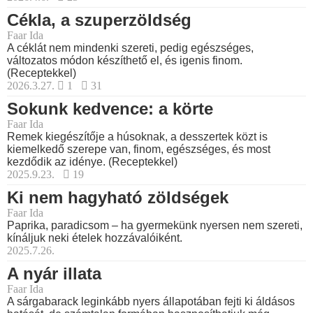
Cékla, a szuperzöldség
Faar Ida
A céklát nem mindenki szereti, pedig egészséges,
változatos módon készíthető el, és igenis finom.
(Receptekkel)
2026.3.27.
1
31
Sokunk kedvence: a körte
Faar Ida
Remek kiegészítője a húsoknak, a desszertek közt is
kiemelkedő szerepe van, finom, egészséges, és most
kezdődik az idénye. (Receptekkel)
2025.9.23.
19
Ki nem hagyható zöldségek
Faar Ida
Paprika, paradicsom – ha gyermekünk nyersen nem szereti,
kínáljuk neki ételek hozzávalóiként.
2025.7.26.
A nyár illata
Faar Ida
A sárgabarack leginkább nyers állapotában fejti ki áldásos