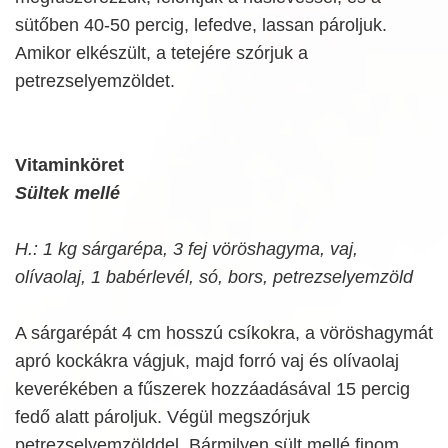
sütőben 40-50 percig, lefedve, lassan pároljuk.
Amikor elkészült, a tetejére szórjuk a
petrezselyemzöldet.
Vitaminköret
Sültek mellé
H.: 1 kg sárgarépa, 3 fej vöröshagyma, vaj,
olívaolaj, 1 babérlevél, só, bors, petrezselyemzöld
A sárgarépát 4 cm hosszú csíkokra, a vöröshagymát
apró kockákra vágjuk, majd forró vaj és olívaolaj
keverékében a fűszerek hozzáadásával 15 percig
fedő alatt pároljuk. Végül megszórjuk
petrezselyemzölddel. Bármilyen sült mellé finom.