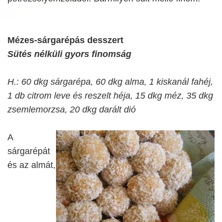
Mézes-sárgarépás desszert
Sütés nélküli gyors finomság
H.: 60 dkg sárgarépa, 60 dkg alma, 1 kiskanál fahéj,
1 db citrom leve és reszelt héja, 15 dkg méz, 35 dkg
zsemlemorzsa, 20 dkg darált dió
A
sárgarépát
és az almát,