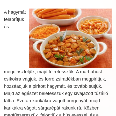
A hagymát
felaprítjuk
és
megdinszteljük, majd félretesszük. A marhahúst
csíkokra vágjuk, és forró zsiradékban megpirítjuk,
hozzáadjuk a pirított hagymát, és tovább sütjük.
Majd az egészet beletesszük egy kivajazott tűzálló
tálba. Ezután karikákra vágott burgonyát, majd
karikákra vágott sárgarépát rakunk rá. Közben
megfűszerezzük, felöntjük a húslevessel, és a