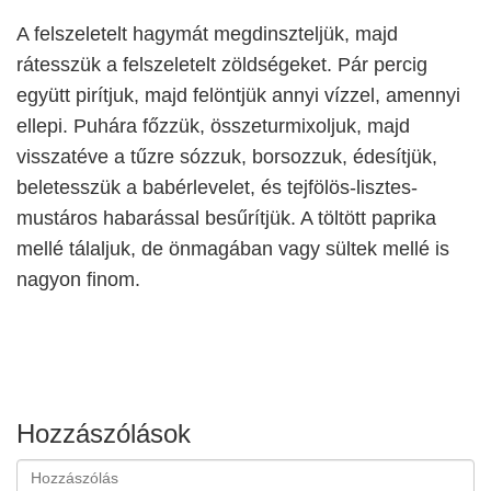
A felszeletelt hagymát megdinszteljük, majd
rátesszük a felszeletelt zöldségeket. Pár percig
együtt pirítjuk, majd felöntjük annyi vízzel, amennyi
ellepi. Puhára főzzük, összeturmixoljuk, majd
visszatéve a tűzre sózzuk, borsozzuk, édesítjük,
beletesszük a babérlevelet, és tejfölös-lisztes-
mustáros habarással besűrítjük. A töltött paprika
mellé tálaljuk, de önmagában vagy sültek mellé is
nagyon finom.
Hozzászólások