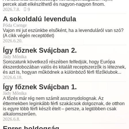
percek alatt elkészíthető és nagyon-nagyon finom.
2026.7.8.
9
A sokoldalú levendula
Póda Csenge
Vajon mi jut eszünkbe elsőként, ha a levenduláról van szó?
(A cikk végén receptötlet)
2026.6.20.
Így főznek Svájcban 2.
Jády Mónika
Sorozatunk következő részében felfedjük, hogy Európa
ékszerdobozában valós és kitalált receptszerzők is léteznek,
és azt is, hogyan működnek a különböző férfi főzőklubok...
2026.6.18.
Így főznek Svájcban 1.
Jády Mónika
A főzés már rég nem számít asszonydolognak. Az
éttermekben leginkább férfi szakácsok dolgoznak, de otthon
is egyre több férfi készít ételt – persze, a legtöbben csak
alkalomszerűen.
2026.6.8.
Epres boldogság