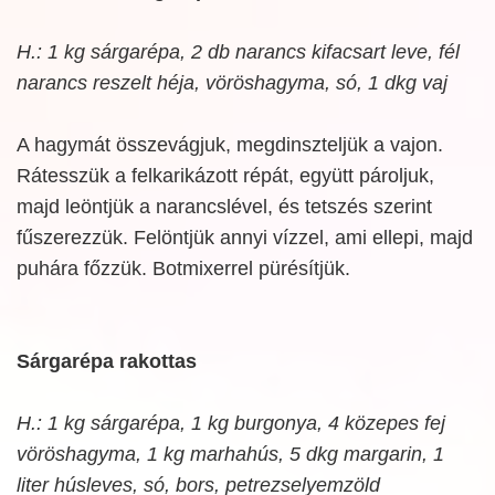
H.: 1 kg sárgarépa, 2 db narancs kifacsart leve, fél
narancs reszelt héja, vöröshagyma, só, 1 dkg vaj
A hagymát összevágjuk, megdinszteljük a vajon.
Rátesszük a felkarikázott répát, együtt pároljuk,
majd leöntjük a narancslével, és tetszés szerint
fűszerezzük. Felöntjük annyi vízzel, ami ellepi, majd
puhára főzzük. Botmixerrel pürésítjük.
Sárgarépa rakottas
H.: 1 kg sárgarépa, 1 kg burgonya, 4 közepes fej
vöröshagyma, 1 kg marhahús, 5 dkg margarin, 1
liter húsleves, só, bors, petrezselyemzöld