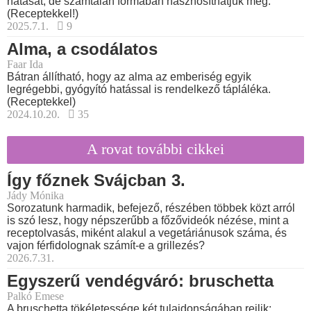
hatását, de számtalan formában hasznosíthatjuk még.
(Receptekkel!)
2025.7.1.
9
Alma, a csodálatos
Faar Ida
Bátran állítható, hogy az alma az emberiség egyik
legrégebbi, gyógyító hatással is rendelkező tápláléka.
(Receptekkel)
2024.10.20.
35
A rovat további cikkei
Így főznek Svájcban 3.
Jády Mónika
Sorozatunk harmadik, befejező, részében többek közt arról
is szó lesz, hogy népszerűbb a főzővideók nézése, mint a
receptolvasás, miként alakul a vegetáriánusok száma, és
vajon férfidolognak számít-e a grillezés?
2026.7.31.
Egyszerű vendégváró: bruschetta
Palkó Emese
A bruschetta tökéletessége két tulajdonságában rejlik: