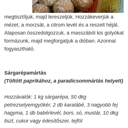
megtisztítjuk, majd lereszeljük. Hozzákeverjük a
mézet, a morzsát, a citrom levét és a reszelt héját.
Alaposan összedolgozzuk, a masszából kis golyókat
formázunk, majd megforgatjuk a dióban. Azonnal
fogyasztható.
Sárgarépamártás
(Töltött paprikához, a paradicsommártás helyett)
Hozzávalók: 1 kg sárgarépa, 50 dkg
petrezselyemgyökér, 2 db karalábé, 3 nagyobb fej
hagyma, 1 db babérlevél, bors, só, mustár, 10 dkg
liszt, cukor vagy édesítőszer, tejföl