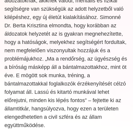
áldozatoknak, akiknek valódi, mentális és fizikai
segítségre van szükségük az adott helyzetből való
kilépéshez, egy új életút kialakításához. Simonné
Dr. Berta Krisztina elmondta, hogy korábban az
áldozatok helyzetét az is gyakran megnehezítette,
hogy a hatóságok, melyekhez segítségért fordultak,
nem megfelelően viszonyultak hozzájuk és a
problémájukhoz. „Ma a rendőrség, az ügyészség és
a bíróság másképp áll a bántalmazottakhoz, mint öt
éve. E mögött sok munka, tréning, a
bántalmazottakkal foglalkozók érzékenyítését célzó
folyamat áll. Lassú és kitartó munkával lehet
előrejutni, minden kis lépés fontos” – fejtette ki az
államtitkár, hangsúlyozva, hogy ezen a területen
elengedhetetlen a civil szféra és az állam
együttműködése.