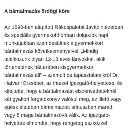
A bántalmazás ördögi köre
Az 1890-ben alapított Rákospalotai Javítóintézetben
és speciális gyermekotthonban dolgozók napi
munkájukban szembesülnek a gyermekkori
bántalmazás következményeivel. „Mindig
találkozunk olyan 12-18 éves lányokkal, akik
történetének hátterében kisgyermekkori
bántalmazás áll” – számolt be tapasztalataikról Dr.
Hatvani Erzsébet, az intézet igazgató-helyettese, és
kifejtette, hogy a bántalmazást elszenvedetteknél
két gyakori forgatókönyv valósul meg, az illető vagy
egész életében bántalmazott státuszban marad,
vagy ő maga bántalmazóvá válik. Az igazgató-
helyettes elmondta, hogy rengeteg eszközzel