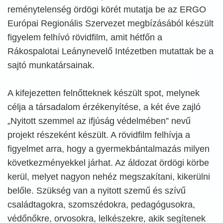
reménytelenség ördögi körét mutatja be az ERGO
Európai Regionális Szervezet megbízásából készült
figyelem felhívó rövidfilm, amit hétfőn a
Rákospalotai Leánynevelő Intézetben mutattak be a
sajtó munkatársainak.
A kifejezetten felnőtteknek készült spot, melynek
célja a társadalom érzékenyítése, a két éve zajló
„Nyitott szemmel az ifjúság védelmében” nevű
projekt részeként készült. A rövidfilm felhívja a
figyelmet arra, hogy a gyermekbántalmazás milyen
következményekkel járhat. Az áldozat ördögi körbe
kerül, melyet nagyon nehéz megszakítani, kikerülni
belőle. Szükség van a nyitott szemű és szívű
családtagokra, szomszédokra, pedagógusokra,
védőnőkre, orvosokra, lelkészekre, akik segítenek