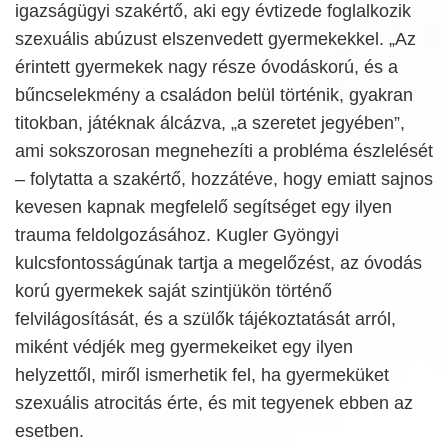
igazságügyi szakértő, aki egy évtizede foglalkozik
szexuális abúzust elszenvedett gyermekekkel. „Az
érintett gyermekek nagy része óvodáskorú, és a
bűncselekmény a családon belül történik, gyakran
titokban, játéknak álcázva, „a szeretet jegyében”,
ami sokszorosan megnehezíti a probléma észlelését
– folytatta a szakértő, hozzátéve, hogy emiatt sajnos
kevesen kapnak megfelelő segítséget egy ilyen
trauma feldolgozásához. Kugler Gyöngyi
kulcsfontosságúnak tartja a megelőzést, az óvodás
korú gyermekek saját szintjükön történő
felvilágosítását, és a szülők tájékoztatását arról,
miként védjék meg gyermekeiket egy ilyen
helyzettől, miről ismerhetik fel, ha gyermeküket
szexuális atrocitás érte, és mit tegyenek ebben az
esetben.