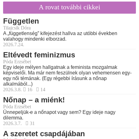
A rovat további cikkei
Független
Tilajcsík Dóra
A „függetlenség” kifejezést hallva az utóbbi években
valahogy mindenki elborzad.
2026.7.24.
Eltévedt feminizmus
Póda Erzsébet
Egy ideje mélyen hallgatnak a feminista mozgalmak
képviselői. Ma már nem feszülnek olyan vehemensen egy-
egy női témának. (Egy régebbi írásunk a nőnap
alkalmából...)
2026.3.8.
16
14
Nőnap – a miénk!
Póda Erzsébet
Ünnepeljük-e a nőnapot vagy sem? Egy ideje nagy
dilemma.
2026.3.7.
31
A szeretet csapdájában