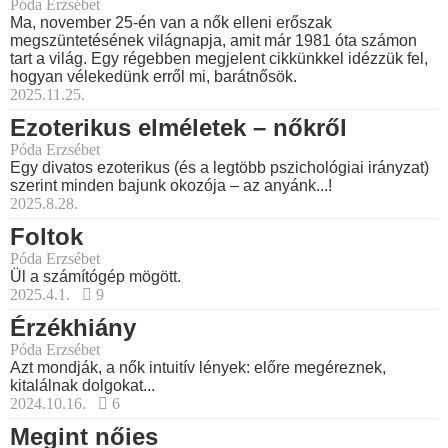
Póda Erzsébet
Ma, november 25-én van a nők elleni erőszak
megszüntetésének világnapja, amit már 1981 óta számon
tart a világ. Egy régebben megjelent cikkünkkel idézzük fel,
hogyan vélekedünk erről mi, barátnősök.
2025.11.25.
Ezoterikus elméletek – nőkről
Póda Erzsébet
Egy divatos ezoterikus (és a legtöbb pszichológiai irányzat)
szerint minden bajunk okozója – az anyánk...!
2025.8.28.
Foltok
Póda Erzsébet
Ül a számítógép mögött.
2025.4.1.
9
Érzékhiány
Póda Erzsébet
Azt mondják, a nők intuitív lények: előre megéreznek,
kitalálnak dolgokat...
2024.10.16.
6
Megint nőies