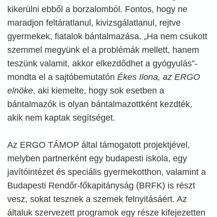
kikerülni ebből a borzalomból. Fontos, hogy ne
maradjon feltáratlanul, kivizsgálatlanul, rejtve
gyermekek, fiatalok bántalmazása. „Ha nem csukott
szemmel megyünk el a problémák mellett, hanem
teszünk valamit, akkor elkezdődhet a gyógyulás”-
mondta el a sajtóbemutatón
Ékes Ilona, az ERGO
elnöke
, aki kiemelte, hogy sok esetben a
bántalmazók is olyan bántalmazottként kezdték,
akik nem kaptak segítséget.
Az ERGO TÁMOP által támogatott projektjével,
melyben partnerként egy budapesti iskola, egy
javítóintézet és speciális gyermekotthon, valamint a
Budapesti Rendőr-főkapitányság (BRFK) is részt
vesz, sokat tesznek a szemek felnyitásáért. Az
általuk szervezett programok egy része kifejezetten