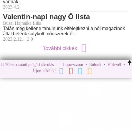
vannak.
2023.4.2.
Valentin-napi nagy Ő lista
Busai Hajnalka Lilla
Talán meg kellene tanulnunk elfelejtkezni a női magazinok
által belénk sulykolt módszerekről...
2023.2.12.
9
További cikkek
© 2026 barátnő polgári társulás
Impresszum
•
Rólunk
•
Hírlevél
•
Írjon nekünk!