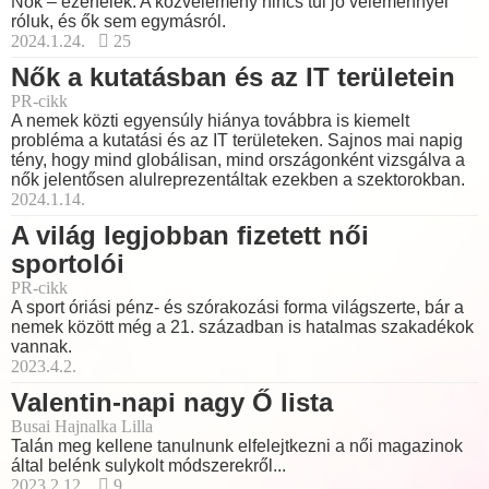
Nők – ezerfélék. A közvélemény nincs túl jó véleménnyel
róluk, és ők sem egymásról.
2024.1.24.
25
Nők a kutatásban és az IT területein
PR-cikk
A nemek közti egyensúly hiánya továbbra is kiemelt
probléma a kutatási és az IT területeken. Sajnos mai napig
tény, hogy mind globálisan, mind országonként vizsgálva a
nők jelentősen alulreprezentáltak ezekben a szektorokban.
2024.1.14.
A világ legjobban fizetett női
sportolói
PR-cikk
A sport óriási pénz- és szórakozási forma világszerte, bár a
nemek között még a 21. században is hatalmas szakadékok
vannak.
2023.4.2.
Valentin-napi nagy Ő lista
Busai Hajnalka Lilla
Talán meg kellene tanulnunk elfelejtkezni a női magazinok
által belénk sulykolt módszerekről...
2023.2.12.
9