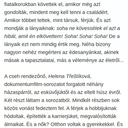
fiatalkorukban követtek el, amikor még azt
gondolták, mindent meg kell tenni a családért.
Amikor többet tettek, mint társuk, férjük. És azt
mondják a lányaiknak:
soha ne kövessétek el azt a
hibát, amit én elkövettem! Soha! Soha! Soha!
De a
lányaik ezt nem mindig értik meg. Néha bizony
nagyon nehéz megérteni az édesanyánkat, akinek
másak a tapasztalatai, más a véleménye az életről...
A cseh rendezőnő,
Helena Třeštíková
,
dokumentumfilm-sorozatot forgatott néhány
házaspárról, az esküvőjüktől és az eltelt húsz évről.
Két részt láttam a sorozatból. Mindkét részben sok
közös vonást fedeztem fel. A férjek a hobbijuknak
hódoltak, építették a karrierjüket, megvalósították
álmaikat. És a nők? Otthon voltak a gyerekekkel. És