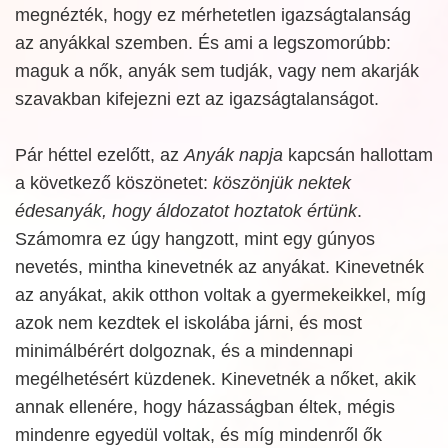
megnézték, hogy ez mérhetetlen igazságtalanság
az anyákkal szemben. És ami a legszomorúbb:
maguk a nők, anyák sem tudják, vagy nem akarják
szavakban kifejezni ezt az igazságtalanságot.
Pár héttel ezelőtt, az
Anyák napja
kapcsán hallottam
a következő köszönetet:
köszönjük nektek
édesanyák, hogy áldozatot hoztatok értünk
.
Számomra ez úgy hangzott, mint egy gúnyos
nevetés, mintha kinevetnék az anyákat. Kinevetnék
az anyákat, akik otthon voltak a gyermekeikkel, míg
azok nem kezdtek el iskolába járni, és most
minimálbérért dolgoznak, és a mindennapi
megélhetésért küzdenek. Kinevetnék a nőket, akik
annak ellenére, hogy házasságban éltek, mégis
mindenre egyedül voltak, és míg mindenről ők