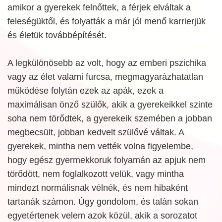
amikor a gyerekek felnőttek, a férjek elváltak a
feleségüktől, és folyatták a már jól menő karrierjük
és életük továbbépítését.
A legkülönösebb az volt, hogy az emberi pszichika
vagy az élet valami furcsa, megmagyarázhatatlan
működése folytán ezek az apák, ezek a
maximálisan önző szülők, akik a gyerekeikkel szinte
soha nem törődtek, a gyerekeik szemében a jobban
megbecsült, jobban kedvelt szülővé váltak. A
gyerekek, mintha nem vették volna figyelembe,
hogy egész gyermekkoruk folyamán az apjuk nem
törődött, nem foglalkozott velük, vagy mintha
mindezt normálisnak vélnék, és nem hibaként
tartanák számon. Úgy gondolom, és talán sokan
egyetértenek velem azok közül, akik a sorozatot