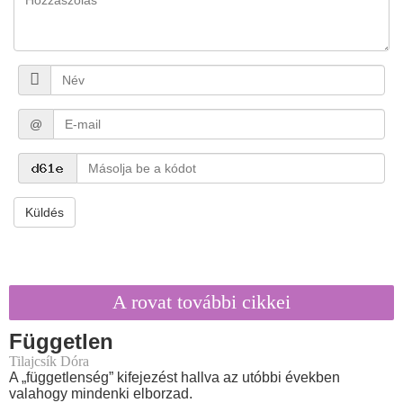
@
Küldés
A rovat további cikkei
Független
Tilajcsík Dóra
A „függetlenség” kifejezést hallva az utóbbi években
valahogy mindenki elborzad.