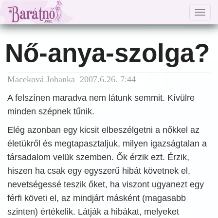
Togg
navig
Nő-anya-szolga?
Maceková Johanka 2007.6.26. 7:44
A felszínen maradva nem látunk semmit. Kívülre
minden szépnek tűnik.
Elég azonban egy kicsit elbeszélgetni a nőkkel az
életükről és megtapasztaljuk, milyen igazságtalan a
társadalom velük szemben. Ők érzik ezt. Érzik,
hiszen ha csak egy egyszerű hibát követnek el,
nevetségessé teszik őket, ha viszont ugyanezt egy
férfi követi el, az mindjárt másként (magasabb
szinten) értékelik. Látják a hibákat, melyeket