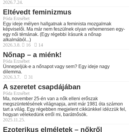
2026.7.24.
Eltévedt feminizmus
Póda Erzsébet
Egy ideje mélyen hallgatnak a feminista mozgalmak
képviselői. Ma már nem feszülnek olyan vehemensen egy-
egy női témának. (Egy régebbi írásunk a nőnap
alkalmából...)
2026.3.8.
16
14
Nőnap – a miénk!
Póda Erzsébet
Ünnepeljük-e a nőnapot vagy sem? Egy ideje nagy
dilemma.
2026.3.7.
31
A szeretet csapdájában
Póda Erzsébet
Ma, november 25-én van a nők elleni erőszak
megszüntetésének világnapja, amit már 1981 óta számon
tart a világ. Egy régebben megjelent cikkünkkel idézzük fel,
hogyan vélekedünk erről mi, barátnősök.
2025.11.25.
Ezoterikus elméletek – nőkről