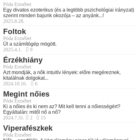
Póda Erzsébet
Egy divatos ezoterikus (és a legtöbb pszichológiai irányzat)
szerint minden bajunk okozója – az anyánk...!
2025.8.28.
Foltok
Póda Erzsébet
Ül a számítógép mögött.
2025.4.1.
9
Érzékhiány
Póda Erzsébet
Azt mondják, a nők intuitív lények: előre megéreznek,
kitalálnak dolgokat...
2024.10.16.
6
Megint nőies
Póda Erzsébet
Ki a nőies és ki nem az? Mit kell tenni a nőiességért?
Egyáltalán: mitől nő a nő?
2024.7.31.
2
15
Viperafészkek
Póda Erzsébet