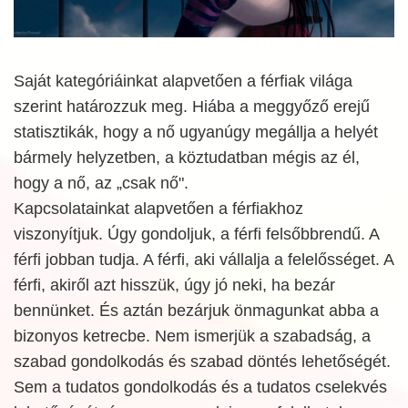
Saját kategóriáinkat alapvetően a férfiak világa
szerint határozzuk meg. Hiába a meggyőző erejű
statisztikák, hogy a nő ugyanúgy megállja a helyét
bármely helyzetben, a köztudatban mégis az él,
hogy a nő, az „csak nő".
Kapcsolatainkat alapvetően a férfiakhoz
viszonyítjuk. Úgy gondoljuk, a férfi felsőbbrendű. A
férfi jobban tudja. A férfi, aki vállalja a felelősséget. A
férfi, akiről azt hisszük, úgy jó neki, ha bezár
bennünket. És aztán bezárjuk önmagunkat abba a
bizonyos ketrecbe. Nem ismerjük a szabadság, a
szabad gondolkodás és szabad döntés lehetőségét.
Sem a tudatos gondolkodás és a tudatos cselekvés