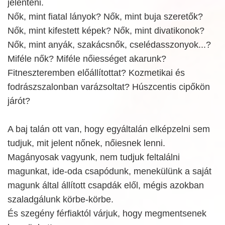
jelenteni.
Nők, mint fiatal lányok? Nők, mint buja szeretők?
Nők, mint kifestett képek? Nők, mint divatikonok?
Nők, mint anyák, szakácsnők, cselédasszonyok...?
Miféle nők? Miféle nőiességet akarunk?
Fitneszteremben előállítottat? Kozmetikai és
fodrászszalonban varázsoltat? Húszcentis cipőkön
járót?
A baj talán ott van, hogy egyáltalán elképzelni sem
tudjuk, mit jelent nőnek, nőiesnek lenni.
Magányosak vagyunk, nem tudjuk feltalálni
magunkat, ide-oda csapódunk, menekülünk a saját
magunk által állított csapdák elől, mégis azokban
szaladgálunk körbe-körbe.
És szegény férfiaktól várjuk, hogy megmentsenek