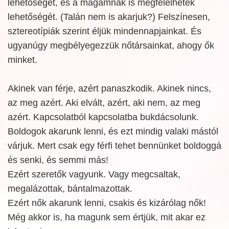
lehetőségét, és a magamnak is megfelelhetek
lehetőségét. (Talán nem is akarjuk?) Felszínesen,
sztereotípiák szerint éljük mindennapjainkat. És
ugyanúgy megbélyegezzük nőtársainkat, ahogy ők
minket.
Akinek van férje, azért panaszkodik. Akinek nincs,
az meg azért. Aki elvált, azért, aki nem, az meg
azért. Kapcsolatból kapcsolatba bukdácsolunk.
Boldogok akarunk lenni, és ezt mindig valaki mástól
várjuk. Mert csak egy férfi tehet bennünket boldoggá
és senki, és semmi más!
Ezért szeretők vagyunk. Vagy megcsaltak,
megalázottak, bántalmazottak.
Ezért nők akarunk lenni, csakis és kizárólag nők!
Még akkor is, ha magunk sem értjük, mit akar ez