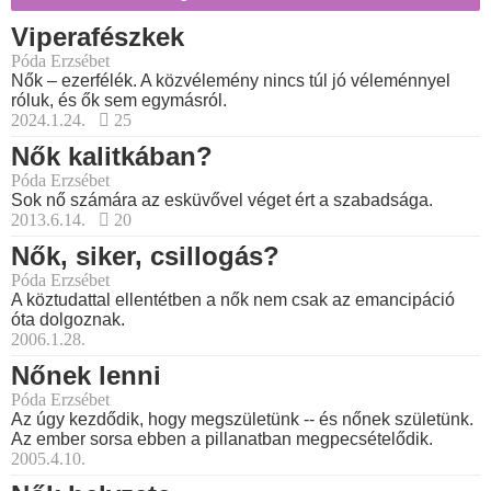
Viperafészkek
Póda Erzsébet
Nők – ezerfélék. A közvélemény nincs túl jó véleménnyel
róluk, és ők sem egymásról.
2024.1.24.
25
Nők kalitkában?
Póda Erzsébet
Sok nő számára az esküvővel véget ért a szabadsága.
2013.6.14.
20
Nők, siker, csillogás?
Póda Erzsébet
A köztudattal ellentétben a nők nem csak az emancipáció
óta dolgoznak.
2006.1.28.
Nőnek lenni
Póda Erzsébet
Az úgy kezdődik, hogy megszületünk -- és nőnek születünk.
Az ember sorsa ebben a pillanatban megpecsételődik.
2005.4.10.