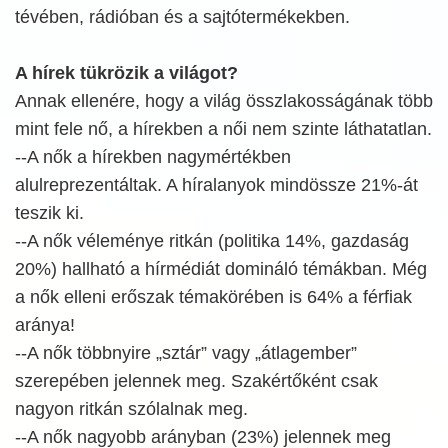
tévében, rádióban és a sajtótermékekben.
A hírek tükrözik a világot?
Annak ellenére, hogy a világ összlakosságának több
mint fele nő, a hírekben a női nem szinte láthatatlan.
--A nők a hírekben nagymértékben
alulreprezentáltak. A híralanyok mindössze 21%-át
teszik ki.
--A nők véleménye ritkán (politika 14%, gazdaság
20%) hallható a hírmédiát domináló témákban. Még
a nők elleni erőszak témakörében is 64% a férfiak
aránya!
--A nők többnyire „sztár” vagy „átlagember”
szerepében jelennek meg. Szakértőként csak
nagyon ritkán szólalnak meg.
--A nők nagyobb arányban (23%) jelennek meg