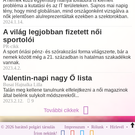
A nemek közti egyensúly hiánya továbbra is kiemelt
probléma a kutatási és az IT területeken. Sajnos mai napig
tény, hogy mind globálisan, mind országonként vizsgálva a
nők jelentősen alulreprezentáltak ezekben a szektorokban.
2024.1.14.
A világ legjobban fizetett női
sportolói
PR-cikk
A sport óriási pénz- és szórakozási forma világszerte, bár a
nemek között még a 21. században is hatalmas szakadékok
vannak.
2023.4.2.
Valentin-napi nagy Ő lista
Busai Hajnalka Lilla
Talán meg kellene tanulnunk elfelejtkezni a női magazinok
által belénk sulykolt módszerekről...
2023.2.12.
9
További cikkek
© 2026 barátnő polgári társulás
Impresszum
•
Rólunk
•
Hírlevél
•
Írjon nekünk!