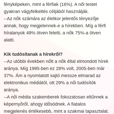
fényképeken, mint a férfiak (16%). A női testet
gyakran vágyfelkeltés céljából használják.
--Az nők számára az életkor jelentős tényezője
annak, hogy megjelennek-e a hírekben. Míg a férfi
híralanyok 49% ötven feletti, a nők 75%-a ötven
alatti.
Kik tudósítanak a hírekről?
--Az utóbbi években nőtt a nők éltal elmondott hírek
aránya. Míg 1995-ben ez 28% volt, 2005-ben már
37%. Ám a nyomtatott sajtó messze elmarad az
elektronikus médiától, ott 29% a női tudósítók
aránya.
--A női média szakemberek fokozatosan eltűnnek a
képernyőről, ahogy idősödnek. A fiatalos
megjelenés értékesebb, mint a szakmai tapasztalat.