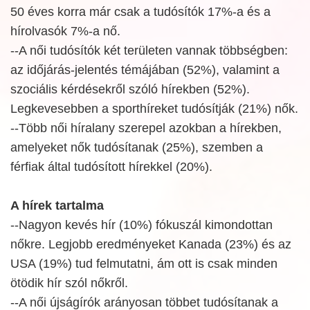
50 éves korra már csak a tudósítók 17%-a és a
hírolvasók 7%-a nő.
--A női tudósítók két területen vannak többségben:
az időjárás-jelentés témájában (52%), valamint a
szociális kérdésekről szóló hírekben (52%).
Legkevesebben a sporthíreket tudósítják (21%) nők.
--Több női híralany szerepel azokban a hírekben,
amelyeket nők tudósítanak (25%), szemben a
férfiak által tudósított hírekkel (20%).
A hírek tartalma
--Nagyon kevés hír (10%) fókuszál kimondottan
nőkre. Legjobb eredményeket Kanada (23%) és az
USA (19%) tud felmutatni, ám ott is csak minden
ötödik hír szól nőkről.
--A női újságírók arányosan többet tudósítanak a