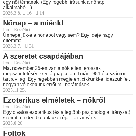
egy női témának. (Egy régebbi írásunk a nőnap
alkalmából...)
2026.3.8.
16
14
Nőnap – a miénk!
Póda Erzsébet
Ünnepeljük-e a nőnapot vagy sem? Egy ideje nagy
dilemma.
2026.3.7.
31
A szeretet csapdájában
Póda Erzsébet
Ma, november 25-én van a nők elleni erőszak
megszüntetésének világnapja, amit már 1981 óta számon
tart a világ. Egy régebben megjelent cikkünkkel idézzük fel,
hogyan vélekedünk erről mi, barátnősök.
2025.11.25.
Ezoterikus elméletek – nőkről
Póda Erzsébet
Egy divatos ezoterikus (és a legtöbb pszichológiai irányzat)
szerint minden bajunk okozója – az anyánk...!
2025.8.28.
Foltok