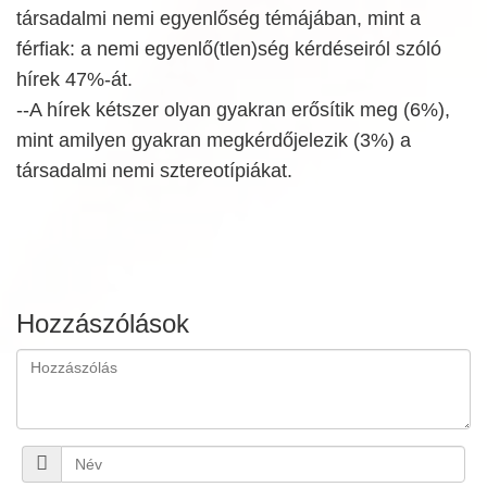
társadalmi nemi egyenlőség témájában, mint a
férfiak: a nemi egyenlő(tlen)ség kérdéseiról szóló
hírek 47%-át.
--A hírek kétszer olyan gyakran erősítik meg (6%),
mint amilyen gyakran megkérdőjelezik (3%) a
társadalmi nemi sztereotípiákat.
Hozzászólások