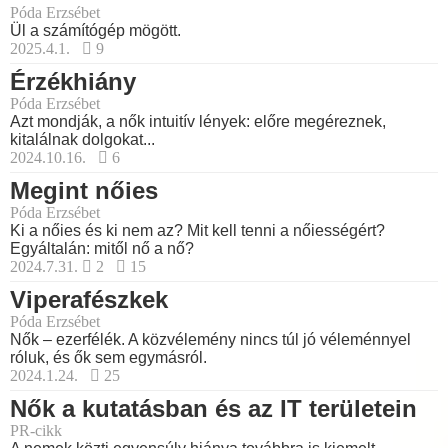
Póda Erzsébet
Ül a számítógép mögött.
2025.4.1.
9
Érzékhiány
Póda Erzsébet
Azt mondják, a nők intuitív lények: előre megéreznek,
kitalálnak dolgokat...
2024.10.16.
6
Megint nőies
Póda Erzsébet
Ki a nőies és ki nem az? Mit kell tenni a nőiességért?
Egyáltalán: mitől nő a nő?
2024.7.31.
2
15
Viperafészkek
Póda Erzsébet
Nők – ezerfélék. A közvélemény nincs túl jó véleménnyel
róluk, és ők sem egymásról.
2024.1.24.
25
Nők a kutatásban és az IT területein
PR-cikk