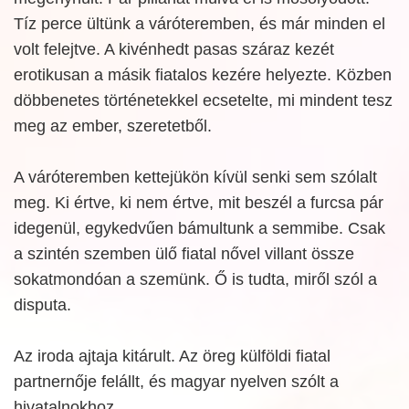
Tíz perce ültünk a váróteremben, és már minden el
volt felejtve. A kivénhedt pasas száraz kezét
erotikusan a másik fiatalos kezére helyezte. Közben
döbbenetes történetekkel ecsetelte, mi mindent tesz
meg az ember, szeretetből.
A váróteremben kettejükön kívül senki sem szólalt
meg. Ki értve, ki nem értve, mit beszél a furcsa pár
idegenül, egykedvűen bámultunk a semmibe. Csak
a szintén szemben ülő fiatal nővel villant össze
sokatmondóan a szemünk. Ő is tudta, miről szól a
disputa.
Az iroda ajtaja kitárult. Az öreg külföldi fiatal
partnernője felállt, és magyar nyelven szólt a
hivatalnokhoz.