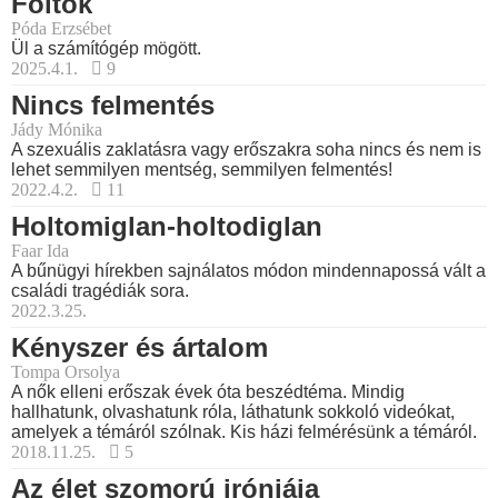
Foltok
Póda Erzsébet
Ül a számítógép mögött.
2025.4.1.
9
Nincs felmentés
Jády Mónika
A szexuális zaklatásra vagy erőszakra soha nincs és nem is
lehet semmilyen mentség, semmilyen felmentés!
2022.4.2.
11
Holtomiglan-holtodiglan
Faar Ida
A bűnügyi hírekben sajnálatos módon mindennapossá vált a
családi tragédiák sora.
2022.3.25.
Kényszer és ártalom
Tompa Orsolya
A nők elleni erőszak évek óta beszédtéma. Mindig
hallhatunk, olvashatunk róla, láthatunk sokkoló videókat,
amelyek a témáról szólnak. Kis házi felmérésünk a témáról.
2018.11.25.
5
Az élet szomorú iróniája