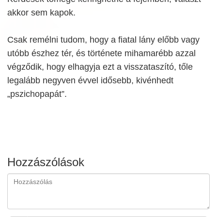
akkor sem kapok.
Csak remélni tudom, hogy a fiatal lány előbb vagy
utóbb észhez tér, és története mihamarébb azzal
végződik, hogy elhagyja ezt a visszataszító, tőle
legalább negyven évvel idősebb, kivénhedt
„pszichopapát”.
Hozzászólások