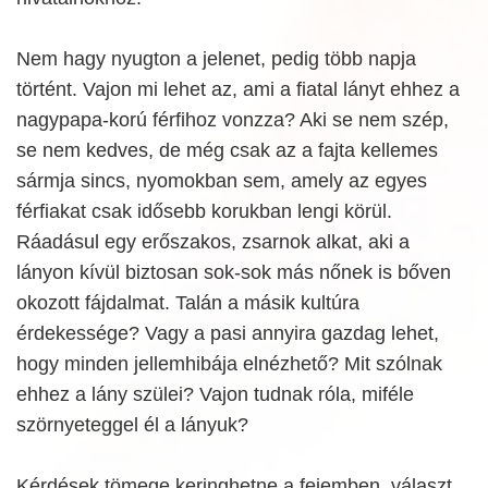
Nem hagy nyugton a jelenet, pedig több napja
történt. Vajon mi lehet az, ami a fiatal lányt ehhez a
nagypapa-korú férfihoz vonzza? Aki se nem szép,
se nem kedves, de még csak az a fajta kellemes
sármja sincs, nyomokban sem, amely az egyes
férfiakat csak idősebb korukban lengi körül.
Ráadásul egy erőszakos, zsarnok alkat, aki a
lányon kívül biztosan sok-sok más nőnek is bőven
okozott fájdalmat. Talán a másik kultúra
érdekessége? Vagy a pasi annyira gazdag lehet,
hogy minden jellemhibája elnézhető? Mit szólnak
ehhez a lány szülei? Vajon tudnak róla, miféle
szörnyeteggel él a lányuk?
Kérdések tömege keringhetne a fejemben, választ