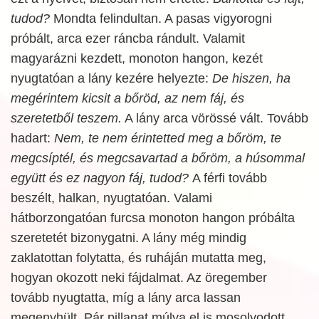
tudod?
Mondta felindultan. A pasas vigyorogni
próbált, arca ezer ráncba rándult. Valamit
magyarázni kezdett, monoton hangon, kezét
nyugtatóan a lány kezére helyezte:
De hiszen, ha
megérintem kicsit a bőröd, az nem fáj, és
szeretetből teszem.
A lány arca vörössé vált. Tovább
hadart:
Nem, te nem érintetted meg a bőröm, te
megcsíptél, és megcsavartad a bőröm, a húsommal
együtt és ez nagyon fáj, tudod?
A férfi tovább
beszélt, halkan, nyugtatóan. Valami
hátborzongatóan furcsa monoton hangon próbálta
szeretetét bizonygatni. A lány még mindig
zaklatottan folytatta, és ruháján mutatta meg,
hogyan okozott neki fájdalmat. Az öregember
tovább nyugtatta, míg a lány arca lassan
megenyhült. Pár pillanat múlva el is mosolyodott.