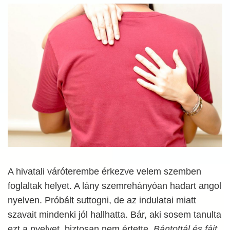
A hivatali váróterembe érkezve velem szemben
foglaltak helyet. A lány szemrehányóan hadart angol
nyelven. Próbált suttogni, de az indulatai miatt
szavait mindenki jól hallhatta. Bár, aki sosem tanulta
ezt a nyelvet, biztosan nem értette.
Bántottál és fájt,