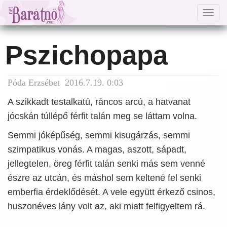
Togg
navig
Pszichopapa
Póda Erzsébet 2016.7.19. 0:03
A szikkadt testalkatú, ráncos arcú, a hatvanat
jócskán túllépő férfit talán meg se láttam volna.
Semmi jóképűség, semmi kisugárzás, semmi
szimpatikus vonás. A magas, aszott, sápadt,
jellegtelen, öreg férfit talán senki más sem venné
észre az utcán, és máshol sem keltené fel senki
emberfia érdeklődését. A vele együtt érkező csinos,
huszonéves lány volt az, aki miatt felfigyeltem rá.