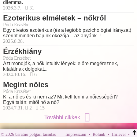
dilemma.
2026.3.7.
31
Ezoterikus elméletek – nőkről
Póda Erzsébet
Egy divatos ezoterikus (és a legtöbb pszichológiai irányzat)
szerint minden bajunk okozója – az anyánk...!
2025.8.28.
Érzékhiány
Póda Erzsébet
Azt mondják, a nők intuitív lények: előre megéreznek,
kitalálnak dolgokat...
2024.10.16.
6
Megint nőies
Póda Erzsébet
Ki a nőies és ki nem az? Mit kell tenni a nőiességért?
Egyáltalán: mitől nő a nő?
2024.7.31.
2
15
További cikkek
© 2026 barátnő polgári társulás
Impresszum
•
Rólunk
•
Hírlevél
•