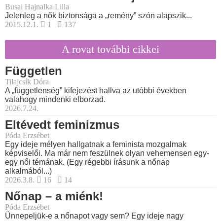
Busai Hajnalka Lilla
Jelenleg a nők biztonsága a „remény” szón alapszik...
2015.12.1.
1
137
A rovat további cikkei
Független
Tilajcsík Dóra
A „függetlenség” kifejezést hallva az utóbbi években
valahogy mindenki elborzad.
2026.7.24.
Eltévedt feminizmus
Póda Erzsébet
Egy ideje mélyen hallgatnak a feminista mozgalmak
képviselői. Ma már nem feszülnek olyan vehemensen egy-
egy női témának. (Egy régebbi írásunk a nőnap
alkalmából...)
2026.3.8.
16
14
Nőnap – a miénk!
Póda Erzsébet
Ünnepeljük-e a nőnapot vagy sem? Egy ideje nagy