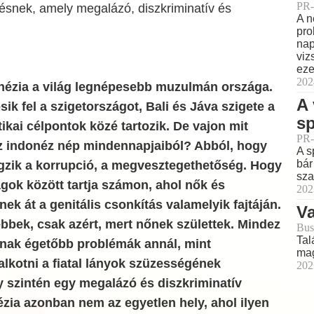
PR-
ésnek, amely megalázó, diszkriminatív és
A n
pro
nap
viz
eze
202
onézia a világ legnépesebb muzulmán országa.
A 
sik fel a szigetországot, Bali és Jáva szigete a
sp
ikai célpontok közé tartozik. De vajon mit
PR-
 az indonéz nép mindennapjaiból? Abból, hogy
A s
bár
gzik a korrupció, a megvesztegethetőség. Hogy
sza
ok között tartja számon, ahol nők és
202
k át a genitális csonkítás valamelyik fajtáján.
Va
bbek, csak azért, mert nőnek születtek. Mindez
Bus
Tal
annak égetőbb problémák annál, mint
mag
alkotni a fiatal lányok szüzességének
202
 szintén egy megalázó és diszkriminatív
ézia azonban nem az egyetlen hely, ahol ilyen