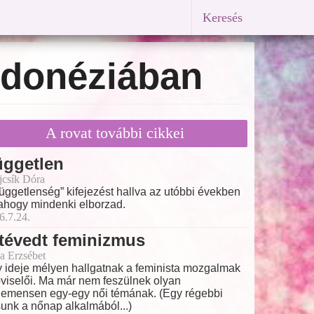
Keresés
ndonéziában
A rovat további cikkei
üggetlen
ajcsík Dóra
függetlenség” kifejezést hallva az utóbbi években
ahogy mindenki elborzad.
6.7.24.
tévedt feminizmus
a Erzsébet
 ideje mélyen hallgatnak a feminista mozgalmak
viselői. Ma már nem feszülnek olyan
emensen egy-egy női témának. (Egy régebbi
sunk a nőnap alkalmából...)