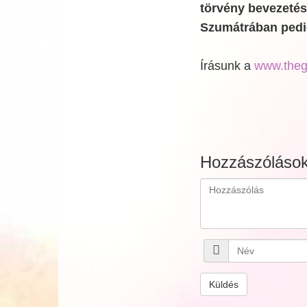
törvény bevezetés
Szumátrában pedig
Írásunk a
www.theg
Hozzászóláso
Küldés