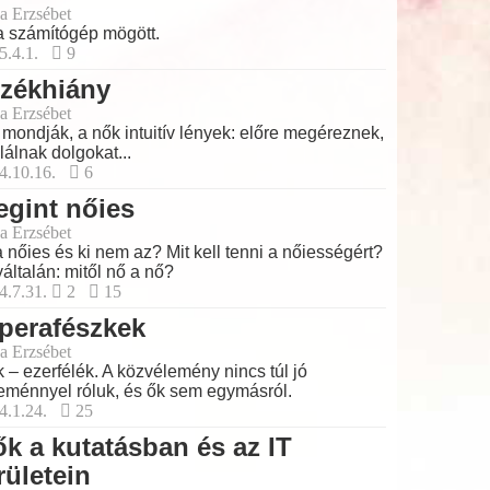
a Erzsébet
a számítógép mögött.
5.4.1.
9
rzékhiány
a Erzsébet
 mondják, a nők intuitív lények: előre megéreznek,
alálnak dolgokat...
4.10.16.
6
gint nőies
a Erzsébet
a nőies és ki nem az? Mit kell tenni a nőiességért?
általán: mitől nő a nő?
4.7.31.
2
15
perafészkek
a Erzsébet
 – ezerfélék. A közvélemény nincs túl jó
eménnyel róluk, és ők sem egymásról.
4.1.24.
25
k a kutatásban és az IT
rületein