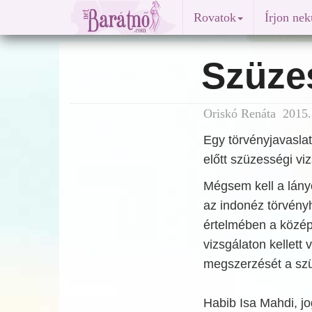
Rovatok
Írjon ne
Szüze
Oriskó Renáta 2015.
Egy törvényjavaslat
előtt szüzességi viz
Mégsem kell a lány
az indonéz törvény
értelmében a középi
vizsgálaton kellett 
megszerzését a szü
Habib Isa Mahdi, jo