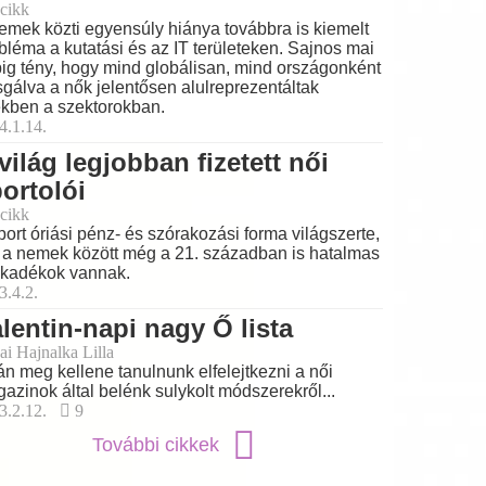
cikk
emek közti egyensúly hiánya továbbra is kiemelt
bléma a kutatási és az IT területeken. Sajnos mai
ig tény, hogy mind globálisan, mind országonként
sgálva a nők jelentősen alulreprezentáltak
kben a szektorokban.
4.1.14.
világ legjobban fizetett női
ortolói
cikk
port óriási pénz- és szórakozási forma világszerte,
 a nemek között még a 21. században is hatalmas
kadékok vannak.
3.4.2.
lentin-napi nagy Ő lista
ai Hajnalka Lilla
án meg kellene tanulnunk elfelejtkezni a női
azinok által belénk sulykolt módszerekről...
3.2.12.
9
További cikkek