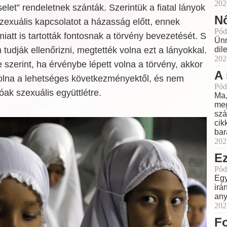
202
elet” rendeletnek szánták. Szerintük a fiatal lányok
Nő
szexuális kapcsolatot a házasság előtt, ennek
Pód
tt is tartották fontosnak a törvény bevezetését. S
Ünn
 tudják ellenőrizni, megtették volna ezt a lányokkal.
dil
202
szerint, ha érvénybe lépett volna a törvény, akkor
A 
 volna a lehetséges következményektől, és nem
Pód
óak szexuális együttlétre.
Ma,
meg
szá
cik
bar
202
Ez
Pód
Egy
irá
any
202
Fo