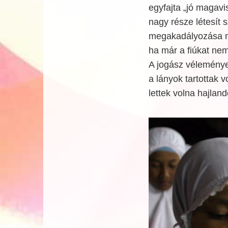
egyfajta „jó magavis
nagy része létesít 
megakadályozása mia
ha már a fiúkat nem
A jogász véleménye 
a lányok tartottak
lettek volna hajland