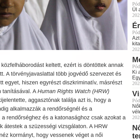
Pód
Ül 
202
É
Pód
Azt
kit
202
Me
 közfelháborodást keltett, ezért is döntöttek annak
Pód
Ki 
t. A törvényjavaslattal több jogvédő szervezet és
Egy
t egyet, hiszen egyrészt diszkriminatív, másrészt
202
m tanításával. A
Human Rights Watch (HRW)
Vi
jelentette, aggasztónak találja azt is, hogy a
Pód
Nők
ndig alkalmazzák a rendőrségnél és a
vél
, a rendőrséghez és a katonasághoz csak azokat a
202
kik átestek a szüzességi vizsgálaton. A HRW
Nő
te
donéz kormányt, hogy vessenek véget a női