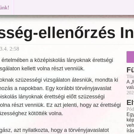
künk!
sség-ellenőrzés I
3.4. 2:58
 értelmében a középiskolás lányoknak érettségi
sgálaton kellett volna részt venniük.
F
Til
oknak szüzességi vizsgálaton átesniük, mondta ki
A „
val
hozás a napokban. Egy korábbi törvényjavaslat
202
skolás lányoknak érettségi előtt szüzességi
El
volna részt venniük. Ez azt jelenti, hogy az érettségi
Pód
zességhez kötötték volna.
Egy
kép
veh
gász, azt nyilatkozta, hogy a törvényjavaslatot
írá