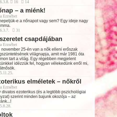
6.3.8.
16
14
nap – a miénk!
a Erzsébet
epeljük-e a nőnapot vagy sem? Egy ideje nagy
emma.
6.3.7.
31
szeretet csapdájában
a Erzsébet
 november 25-én van a nők elleni erőszak
szüntetésének világnapja, amit már 1981 óta
mon tart a világ. Egy régebben megjelent
künkkel idézzük fel, hogyan vélekedünk erről mi,
átnősök.
5.11.25.
oterikus elméletek – nőkről
a Erzsébet
 divatos ezoterikus (és a legtöbb pszichológiai
nyzat) szerint minden bajunk okozója – az
ánk...!
5.8.28.
ltok