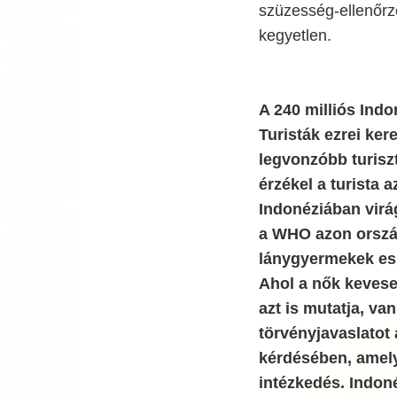
szüzesség-ellenőrz
kegyetlen.
A 240 milliós Ind
Turisták ezrei kere
legvonzóbb turiszt
érzékel a turista
Indonéziában virá
a WHO azon ország
lánygyermekek esne
Ahol a nők kevese
azt is mutatja, v
törvényjavaslatot 
kérdésében, amely
intézkedés. Indon