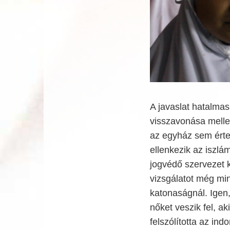
A javaslat hatalmas
visszavonása mellet
az egyház sem értet
ellenkezik az iszlá
jogvédő szervezet ki
vizsgálatot még mi
katonaságnál. Igen
nőket veszik fel, a
felszólította az in