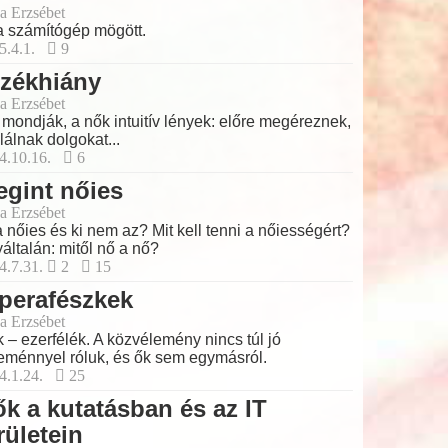
a Erzsébet
a számítógép mögött.
5.4.1.
9
rzékhiány
a Erzsébet
 mondják, a nők intuitív lények: előre megéreznek,
alálnak dolgokat...
4.10.16.
6
gint nőies
a Erzsébet
a nőies és ki nem az? Mit kell tenni a nőiességért?
általán: mitől nő a nő?
4.7.31.
2
15
perafészkek
a Erzsébet
 – ezerfélék. A közvélemény nincs túl jó
eménnyel róluk, és ők sem egymásról.
4.1.24.
25
k a kutatásban és az IT
rületein