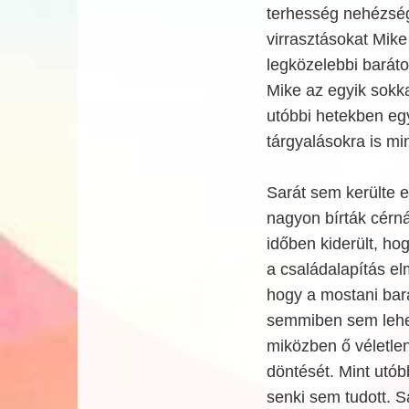
terhesség nehézsége
virrasztásokat Mike
legközelebbi baráto
Mike az egyik sokka
utóbbi hetekben eg
tárgyalásokra is mi
Sarát sem kerülte 
nagyon bírták cérná
időben kiderült, ho
a családalapítás elm
hogy a mostani bará
semmiben sem lehet
miközben ő véletlen
döntését. Mint utób
senki sem tudott. 