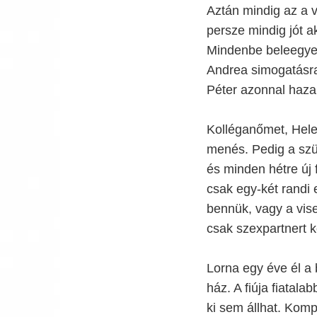
Aztán mindig az a v
persze mindig jót a
Mindenbe beleegyez
Andrea simogatásra 
Péter azonnal haza
Kolléganőmet, Hele
menés. Pedig a szü
és minden hétre új f
csak egy-két randi 
bennük, vagy a vis
csak szexpartnert k
Lorna egy éve él a 
ház. A fiúja fiatala
ki sem állhat. Komp