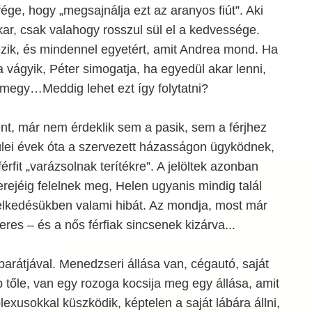
ége, hogy „megsajnálja ezt az aranyos fiút”. Aki
kar, csak valahogy rosszul sül el a kedvessége.
ik, és mindennel egyetért, amit Andrea mond. Ha
vágyik, Péter simogatja, ha egyedül akar lenni,
megy…Meddig lehet ezt így folytatni?
nt, már nem érdeklik sem a pasik, sem a férjhez
lei évek óta a szervezett házasságon ügyködnek,
érfit „varázsolnak terítékre”. A jelöltek azonban
erejéig felelnek meg, Helen ugyanis mindig talál
elkedésükben valami hibát. Az mondja, most már
eres – és a nős férfiak sincsenek kizárva...
barátjával. Menedzseri állása van, cégautó, saját
bb tőle, van egy rozoga kocsija meg egy állása, amit
lexusokkal küszködik, képtelen a saját lábára állni,