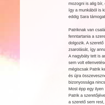
mozogni is alig bír
így a munkából is k
eddig Sara támogato
Patriknak van csal
fenntartania a szer
dolgozik. A szerető 
zsarolását, így ann
A nagybáty tett is 
sem volt ellenvetése
mégiscsak Patrik ke
és újra összeveszne
bizonyossága nincs,
Most épp egy ilyen
Patrik a szeretőjéve
a szerető sem rest, 