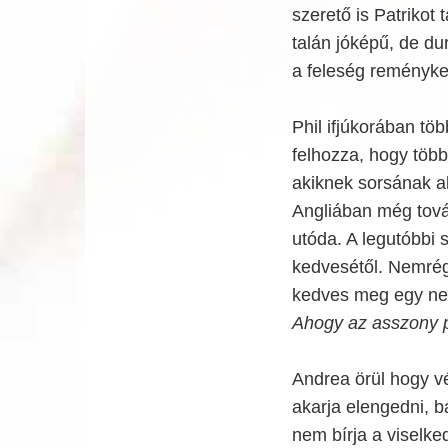
szerető is Patrikot 
talán jóképű, de du
a feleség reményke
Phil ifjúkorában töb
felhozza, hogy több
akiknek sorsának a
Angliában még továb
utóda. A legutóbbi 
kedvesétől. Nemrég 
kedves meg egy neg
Ahogy az asszony p
Andrea örül hogy vé
akarja elengedni, b
nem bírja a viselked