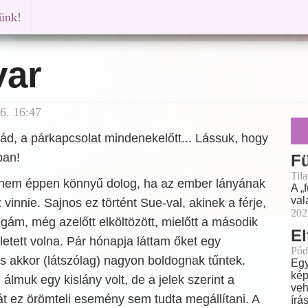
künk!
var
6. 16:47
ád, a párkapcsolat mindenekelőtt... Lássuk, hogy
ban!
F
Til
 nem éppen könnyű dolog, ha az ember lányának
A „
val
vinnie. Sajnos ez történt Sue-val, akinek a férje,
202
égám, még azelőtt elköltözött, mielőtt a második
El
tett volna. Pár hónapja láttam őket egy
Pód
s akkor (látszólag) nagyon boldognak tűntek.
Egy
kép
álmuk egy kislány volt, de a jelek szerint a
veh
t ez örömteli esemény sem tudta megállítani. A
írá