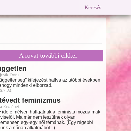
Keresés
A rovat további cikkei
üggetlen
ajcsík Dóra
függetlenség” kifejezést hallva az utóbbi években
ahogy mindenki elborzad.
6.7.24.
tévedt feminizmus
a Erzsébet
 ideje mélyen hallgatnak a feminista mozgalmak
viselői. Ma már nem feszülnek olyan
emensen egy-egy női témának. (Egy régebbi
sunk a nőnap alkalmából...)