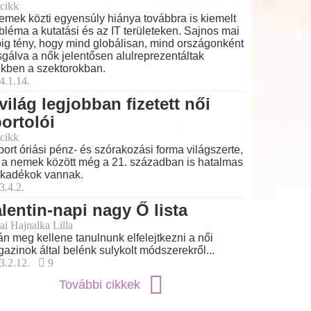
cikk
emek közti egyensúly hiánya továbbra is kiemelt
bléma a kutatási és az IT területeken. Sajnos mai
ig tény, hogy mind globálisan, mind országonként
sgálva a nők jelentősen alulreprezentáltak
kben a szektorokban.
4.1.14.
világ legjobban fizetett női
ortolói
cikk
port óriási pénz- és szórakozási forma világszerte,
 a nemek között még a 21. században is hatalmas
kadékok vannak.
3.4.2.
lentin-napi nagy Ő lista
ai Hajnalka Lilla
án meg kellene tanulnunk elfelejtkezni a női
azinok által belénk sulykolt módszerekről...
3.2.12.
9
További cikkek