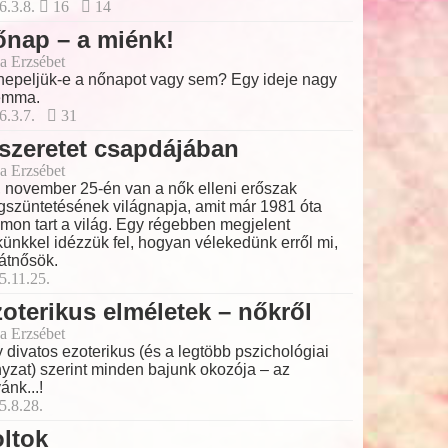
6.3.8.
16
14
nap – a miénk!
a Erzsébet
epeljük-e a nőnapot vagy sem? Egy ideje nagy
emma.
6.3.7.
31
szeretet csapdájában
a Erzsébet
 november 25-én van a nők elleni erőszak
szüntetésének világnapja, amit már 1981 óta
mon tart a világ. Egy régebben megjelent
künkkel idézzük fel, hogyan vélekedünk erről mi,
átnősök.
5.11.25.
oterikus elméletek – nőkről
a Erzsébet
 divatos ezoterikus (és a legtöbb pszichológiai
nyzat) szerint minden bajunk okozója – az
ánk...!
5.8.28.
ltok