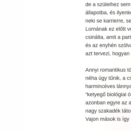
de a szüleihez sem 
állapotba, és ilyen
neki se karrierre, 
Lornának ez előtt vo
csinálta, amit a par
és az enyhén szól
azt tervezi, hogyan
Annyi romantikus tör
néha úgy tűnik, a c
harmincéves lánnya
"ketyegő biológiai ó
azonban egyre az 
nagy szakadék tátong
Vajon mások is így 