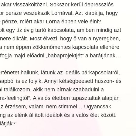
akar visszaköltözni. Sokszor kerül depressziós
kor persze veszekszik Lornával. Azt kiabálja, hogy
se pénze, miért akar Lorna éppen vele élni?
lt egy tíz évig tartó kapcsolata, amiben mindig azt
tnere diktált. Most élvezi, hogy ő van a nyeregben,
va nem éppen zökkenőmentes kapcsolata ellenére
 fogja majd előadni „babaprojektjét” a barátjának…
ténetet hallunk, látunk az ideális párkapcsolatról,
sapból is ez folyik. Annyi kétségbeesett huszon- és
l találkozom, akik nem bírnak szabadulni a
ra-feelingtől". A valós életben tapasztaltak alapján
az érzésem, valami nem stimmel… Ugyancsak
 az elénk állított ideálok és a valós élet között.
látják?