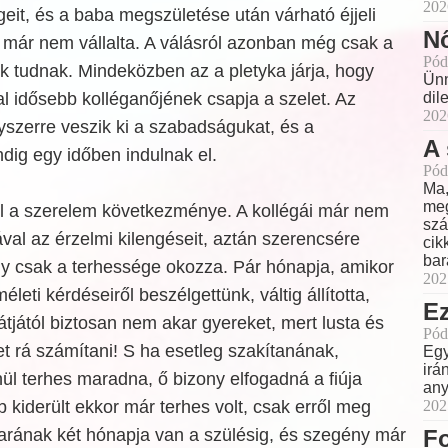
202
it, és a baba megszületése után várható éjjeli
Nő
 már nem vállalta. A válásról azonban még csak a
Pód
k tudnak. Mindeközben az a pletyka járja, hogy
Ünn
l idősebb kolléganőjének csapja a szelet. Az
dil
202
yszerre veszik ki a szabadságukat, és a
A 
ndig egy időben indulnak el.
Pód
Ma,
meg
el a szerelem következménye. A kollégái már nem
szá
val az érzelmi kilengéseit, aztán szerencsére
cik
bar
gy csak a terhessége okozza. Pár hónapja, amikor
202
életi kérdéseiről beszélgettünk, váltig állította,
Ez
tjától biztosan nem akar gyereket, mert lusta és
Pód
 rá számítani! S ha esetleg szakítanának,
Egy
irá
ül terhes maradna, ő bizony elfogadná a fiúja
any
b kiderült ekkor már terhes volt, csak erről meg
202
Sarának két hónapja van a szülésig, és szegény már
Fo