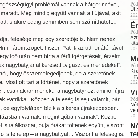
Pód
, egészségügyi problémái vannak a hátgerincével,
Ül 
imaradt. Még mindig együtt vannak a fiújával, akit
202
tt, s akire eddig semmiben sem számíthatott...
É
Pód
Azt
ádja, felesége meg egy szeretője is. Nem nehéz
kit
elmi háromszöget, hiszen Patrik az otthonától távol
202
egy idő után nem bírta a férfi ígérgetéseit, érzelmi
Me
ak nagybátyjánál keresett „vigaszt és menedéket”.
Pód
Ki 
arról, hogy összemelegedjenek, de a szeretőnek
Egy
. Most ott tart a történet, hogy a szeretőnek
202
ll, csak akkor menekül a nagybátyhoz, amikor újra
Vi
k Patrikkal. Közben a feleség is sejt valamit, bár
Pód
Nők
 de egyfolytában bízik a sikeres újrakezdésben.
vél
202
 fázisban vannak, megint „jóban vannak”. Közben
Nő
l is találkozgat, buja órákat töltenek együtt, viszont
te
ő is félrelép – a nagybáttyal… Viszont a feleség is,