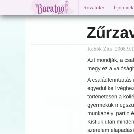
Rovatok
Írjon ne
Zűrza
Kabók Zita 2008.9.1
Azt mondják, a csal
megy ez a valóság
A családfenntartás
egyedül kell véghez 
történetesen a koll
gyermekük megszüle
munkahelyi partin é
Kisfiuk után minden 
szerelem elapadásá