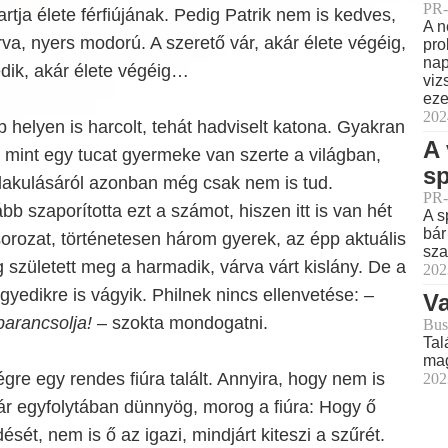
PR-
tartja élete férfiújának. Pedig Patrik nem is kedves,
A n
rva, nyers modorú. A szerető vár, akár élete végéig,
pro
nap
dik, akár élete végéig…
viz
eze
202
b helyen is harcolt, tehát hadviselt katona. Gyakran
A 
 mint egy tucat gyermeke van szerte a világban,
sp
lakulásáról azonban még csak nem is tud.
PR-
b szaporította ezt a számot, hiszen itt is van hét
A s
bár
sorozat, történetesen három gyerek, az épp aktuális
sza
született meg a harmadik, várva várt kislány. De a
202
yedikre is vágyik. Philnek nincs ellenvetése:
–
Va
arancsolja!
– szokta mondogatni.
Bus
Tal
mag
gre egy rendes fiúra talált. Annyira, hogy nem is
202
ár egyfolytában dünnyög, morog a fiúra: Hogy ő
ését, nem is ő az igazi, mindjárt kiteszi a szűrét.