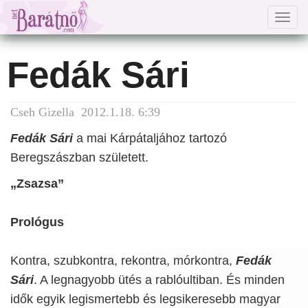
Togg
navig
Fedák Sári
Cseh Gizella 2012.1.18. 6:39
Fedák Sári
a mai Kárpátaljához tartozó
Beregszászban született.
„Zsazsa”
Prológus
Kontra, szubkontra, rekontra, mórkontra,
Fedák
Sári
. A legnagyobb ütés a rablóultiban. És minden
idők egyik legismertebb és legsikeresebb magyar