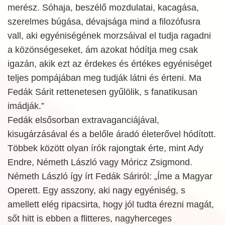
merész. Sóhaja, beszélő mozdulatai, kacagása,
szerelmes búgása, dévajsága mind a filozófusra
vall, aki egyéniségének morzsáival el tudja ragadni
a közönségeseket, ám azokat hódítja meg csak
igazán, akik ezt az érdekes és értékes egyéniséget
teljes pompájában meg tudják látni és érteni. Ma
Fedák Sárit rettenetesen gyűlölik, s fanatikusan
imádják.”
Fedák elsősorban extravaganciájával,
kisugárzásával és a belőle áradó életerővel hódított.
Többek között olyan írók rajongtak érte, mint Ady
Endre, Németh László vagy Móricz Zsigmond.
Németh László így írt Fedák Sáriról: „Íme a Magyar
Operett. Egy asszony, aki nagy egyéniség, s
amellett elég ripacsirta, hogy jól tudta érezni magát,
sőt hitt is ebben a flitteres, nagyherceges