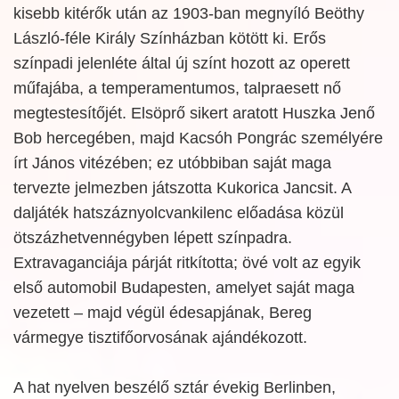
kisebb kitérők után az 1903-ban megnyíló Beöthy
László-féle Király Színházban kötött ki. Erős
színpadi jelenléte által új színt hozott az operett
műfajába, a temperamentumos, talpraesett nő
megtestesítőjét. Elsöprő sikert aratott Huszka Jenő
Bob hercegében, majd Kacsóh Pongrác személyére
írt János vitézében; ez utóbbiban saját maga
tervezte jelmezben játszotta Kukorica Jancsit. A
daljáték hatszáznyolcvankilenc előadása közül
ötszázhetvennégyben lépett színpadra.
Extravaganciája párját ritkította; övé volt az egyik
első automobil Budapesten, amelyet saját maga
vezetett – majd végül édesapjának, Bereg
vármegye tisztifőorvosának ajándékozott.
A hat nyelven beszélő sztár évekig Berlinben,