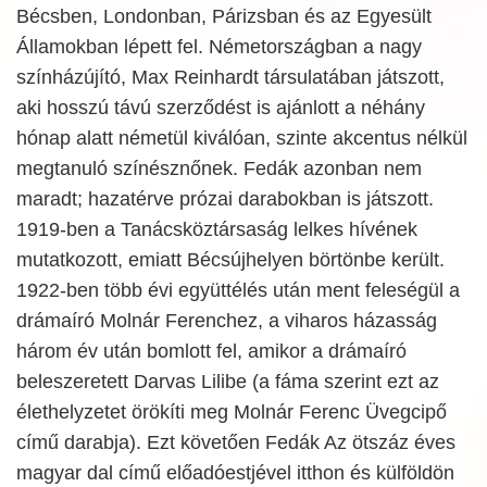
Bécsben, Londonban, Párizsban és az Egyesült
Államokban lépett fel. Németországban a nagy
színházújító, Max Reinhardt társulatában játszott,
aki hosszú távú szerződést is ajánlott a néhány
hónap alatt németül kiválóan, szinte akcentus nélkül
megtanuló színésznőnek. Fedák azonban nem
maradt; hazatérve prózai darabokban is játszott.
1919-ben a Tanácsköztársaság lelkes hívének
mutatkozott, emiatt Bécsújhelyen börtönbe került.
1922-ben több évi együttélés után ment feleségül a
drámaíró Molnár Ferenchez, a viharos házasság
három év után bomlott fel, amikor a drámaíró
beleszeretett Darvas Lilibe (a fáma szerint ezt az
élethelyzetet örökíti meg Molnár Ferenc Üvegcipő
című darabja). Ezt követően Fedák Az ötszáz éves
magyar dal című előadóestjével itthon és külföldön