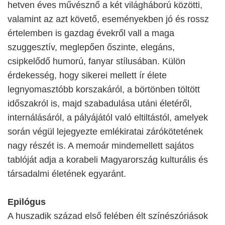
hetven éves művésznő a két világháború közötti,
valamint az azt követő, eseményekben jó és rossz
értelemben is gazdag évekről vall a maga
szuggesztív, meglepően őszinte, elegáns,
csipkelődő humorú, fanyar stílusában. Külön
érdekesség, hogy sikerei mellett ír élete
legnyomasztóbb korszakáról, a börtönben töltött
időszakról is, majd szabadulása utáni életéről,
internálásáról, a pályájától való eltiltástól, amelyek
során végül lejegyezte emlékiratai zárókötetének
nagy részét is. A memoár mindemellett sajátos
tablóját adja a korabeli Magyarország kulturális és
társadalmi életének egyaránt.
Epilógus
A huszadik század első felében élt színészóriások