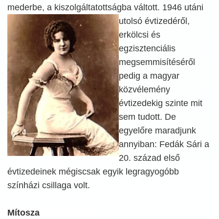
mederbe, a kiszolgáltatottságba váltott.
1946 utáni
utolsó évtizedéről,
erkölcsi és
egzisztenciális
megsemmisítéséről
pedig a magyar
közvélemény
évtizedekig szinte mit
sem tudott. De
egyelőre maradjunk
annyiban: Fedák Sári a
20. század első
évtizedeinek mégiscsak egyik legragyogóbb
színházi csillaga volt.
Mítosza