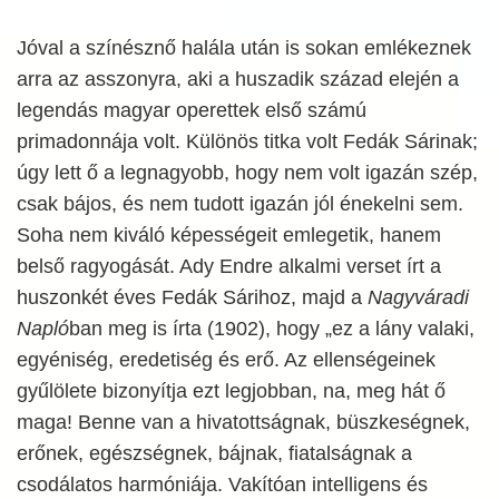
Jóval a színésznő halála után is sokan emlékeznek
arra az asszonyra, aki a huszadik század elején a
legendás magyar operettek első számú
primadonnája volt. Különös titka volt Fedák Sárinak;
úgy lett ő a legnagyobb, hogy nem volt igazán szép,
csak bájos, és nem tudott igazán jól énekelni sem.
Soha nem kiváló képességeit emlegetik, hanem
belső ragyogását. Ady Endre alkalmi verset írt a
huszonkét éves Fedák Sárihoz, majd a
Nagyváradi
Napló
ban meg is írta (1902), hogy „ez a lány valaki,
egyéniség, eredetiség és erő. Az ellenségeinek
gyűlölete bizonyítja ezt legjobban, na, meg hát ő
maga! Benne van a hivatottságnak, büszkeségnek,
erőnek, egészségnek, bájnak, fiatalságnak a
csodálatos harmóniája. Vakítóan intelligens és