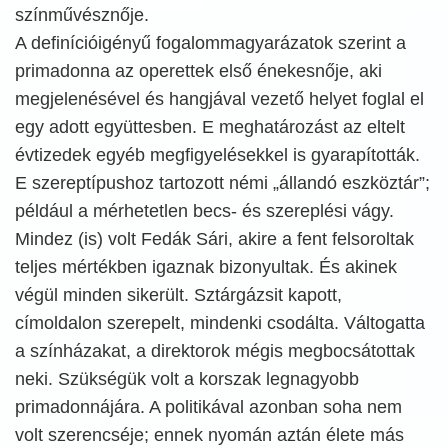
színművésznője.
A definícióigényű fogalommagyarázatok szerint a
primadonna az operettek első énekesnője, aki
megjelenésével és hangjával vezető helyet foglal el
egy adott együttesben. E meghatározást az eltelt
évtizedek egyéb megfigyelésekkel is gyarapították.
E szereptípushoz tartozott némi „állandó eszköztár”;
például a mérhetetlen becs- és szereplési vágy.
Mindez (is) volt Fedák Sári, akire a fent felsoroltak
teljes mértékben igaznak bizonyultak. És akinek
végül minden sikerült. Sztárgázsit kapott,
címoldalon szerepelt, mindenki csodálta. Váltogatta
a színházakat, a direktorok mégis megbocsátottak
neki. Szükségük volt a korszak legnagyobb
primadonnájára. A politikával azonban soha nem
volt szerencséje; ennek nyomán aztán élete más