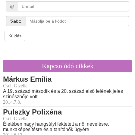
@
Küldés
Kapcsolódó cikkek
Márkus Emília
Cseh Gizella
A 19. század második és a 20. század első felének jeles
színésznője volt.
2014.7.8.
Pulszky Polixéna
Cseh Gizella
Életében nagy hangsúlyt fektetett a női nevelésre,
munkaképesítésre és a tanítónők ügyére
2014.6.17.