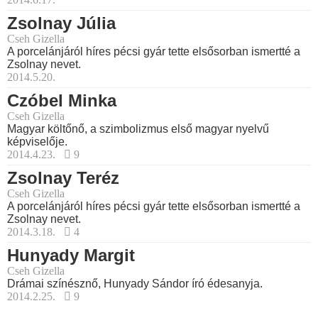
Zsolnay Júlia
Cseh Gizella
A porcelánjáról híres pécsi gyár tette elsősorban ismertté a
Zsolnay nevet.
2014.5.20.
Czóbel Minka
Cseh Gizella
Magyar költőnő, a szimbolizmus első magyar nyelvű
képviselője.
2014.4.23.
9
Zsolnay Teréz
Cseh Gizella
A porcelánjáról híres pécsi gyár tette elsősorban ismertté a
Zsolnay nevet.
2014.3.18.
4
Hunyady Margit
Cseh Gizella
Drámai színésznő, Hunyady Sándor író édesanyja.
2014.2.25.
9