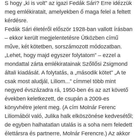
S hogy „ki is volt” az igazi Fedák Sári? Erre idézzük
meg emlékiratait, amelyekben ő maga felel a feltett
kérdésre.
Fedák Sári életéről először 1928-ban vallott írásban
– ekkor került megjelentetésre Útközben című
műve, két kötetben, sorszámozott módozatban.
„Lehet, hogy majd egyszer folytatom” – ezzel a
mondattal zárta emlékiratainak Szőllősi Zsigmond
általi kiadását. A folytatás, a „második kötet” „A te
csak most aludjál, Liliom...” címmel több mint
negyed évszázadra rá, 1950-ben és az azt követő
években keletkezett, de csupán a 2009-es
könyvhétre jelent meg. (A cím Molnár Ferenc
Liliomából való, Julika halk elköszönése kedvesétől;
de egyben halhatatlan utalás is a soha nem feledett
élettársra és partnerre, Molnár Ferencre.) Az akkor