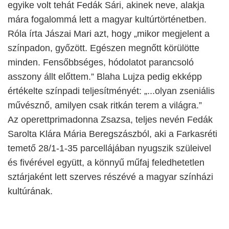
egyike volt tehát Fedák Sári, akinek neve, alakja
mára fogalommá lett a magyar kultúrtörténetben.
Róla írta Jászai Mari azt, hogy „mikor megjelent a
színpadon, győzött. Egészen megnőtt körülötte
minden. Fensőbbséges, hódolatot parancsoló
asszony állt előttem.” Blaha Lujza pedig ekképp
értékelte színpadi teljesítményét: „...olyan zseniális
művésznő, amilyen csak ritkán terem a világra.”
Az operettprimadonna Zsazsa, teljes nevén Fedák
Sarolta Klára Mária Beregszászból, aki a Farkasréti
temető 28/1-1-35 parcellájában nyugszik szüleivel
és fivérével együtt, a könnyű műfaj feledhetetlen
sztárjaként lett szerves részévé a magyar színházi
kultúrának.