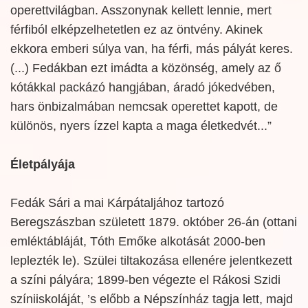
operettvilágban. Asszonynak kellett lennie, mert
férfiból elképzelhetetlen ez az öntvény. Akinek
ekkora emberi súlya van, ha férfi, más pályát keres.
(...) Fedákban ezt imádta a közönség, amely az ő
kótákkal packázó hangjában, áradó jókedvében,
hars önbizalmában nemcsak operettet kapott, de
különös, nyers ízzel kapta a maga életkedvét...”
Életpályája
Fedák Sári a mai Kárpátaljához tartozó
Beregszászban született 1879. október 26-án (ottani
emléktábláját, Tóth Emőke alkotását 2000-ben
leplezték le). Szülei tiltakozása ellenére jelentkezett
a színi pályára; 1899-ben végezte el Rákosi Szidi
színiiskoláját, ’s előbb a Népszínház tagja lett, majd