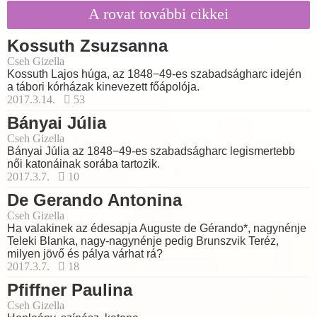
A rovat további cikkei
Kossuth Zsuzsanna
Cseh Gizella
Kossuth Lajos húga, az 1848−49-es szabadságharc idején
a tábori kórházak kinevezett főápolója.
2017.3.14.
53
Bányai Júlia
Cseh Gizella
Bányai Júlia az 1848−49-es szabadságharc legismertebb
női katonáinak sorába tartozik.
2017.3.7.
10
De Gerando Antonina
Cseh Gizella
Ha valakinek az édesapja Auguste de Gérando*, nagynénje
Teleki Blanka, nagy-nagynénje pedig Brunszvik Teréz,
milyen jövő és pálya várhat rá?
2017.3.7.
18
Pfiffner Paulina
Cseh Gizella