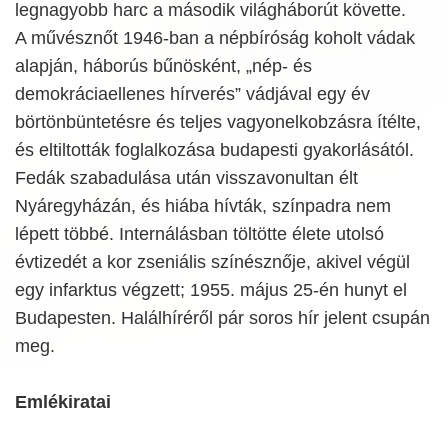
legnagyobb harc a második világháborút követte.
A művésznőt 1946-ban a népbíróság koholt vádak
alapján, háborús bűnösként, „nép- és
demokráciaellenes hírverés” vádjával egy év
börtönbüntetésre és teljes vagyonelkobzásra ítélte,
és eltiltották foglalkozása budapesti gyakorlásától.
Fedák szabadulása után visszavonultan élt
Nyáregyházán, és hiába hívták, színpadra nem
lépett többé. Internálásban töltötte élete utolsó
évtizedét a kor zseniális színésznője, akivel végül
egy infarktus végzett; 1955. május 25-én hunyt el
Budapesten. Halálhíréről pár soros hír jelent csupán
meg.
Emlékiratai