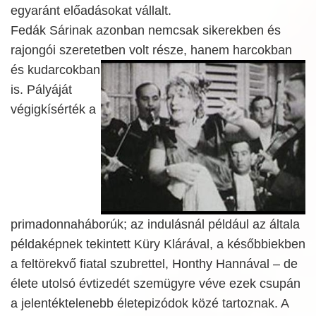
egyaránt előadásokat vállalt.
Fedák Sárinak azonban nemcsak sikerekben és
rajongói szeretetben
volt része, hanem harcokban
és kudarcokban
is. Pályáját
végigkísérték a
primadonnaháborúk; az indulásnál például az általa
példaképnek tekintett Küry Klárával, a későbbiekben
a feltörekvő fiatal szubrettel, Honthy Hannával – de
élete utolsó évtizedét szemügyre véve ezek csupán
a jelentéktelenebb életepizódok közé tartoznak. A